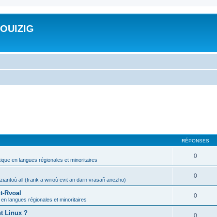
ROUIZIG
RÉPONSES
0
tique en langues régionales et minoritaires
0
iantoù all (frank a wirioù evit an darn vrasañ anezho)
t-Rvoal
0
 en langues régionales et minoritaires
nt Linux ?
0