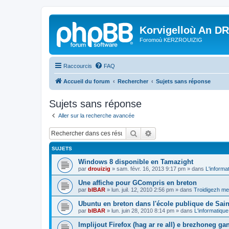
Korvigelloù An D
Foromoù KERZROUIZIG
Raccourcis
FAQ
Accueil du forum
Rechercher
Sujets sans réponse
Sujets sans réponse
Aller sur la recherche avancée
Rechercher
Recherche avancée
SUJETS
Windows 8 disponible en Tamazight
par
drouizig
»
sam. févr. 16, 2013 9:17 pm
» dans
L'informa
Une affiche pour GCompris en breton
par
bIBAR
»
lun. juil. 12, 2010 2:56 pm
» dans
Troidigezh mez
Ubuntu en breton dans l'école publique de Sain
par
bIBAR
»
lun. juin 28, 2010 8:14 pm
» dans
L'informatique
Implijout Firefox (hag ar re all) e brezhoneg ga