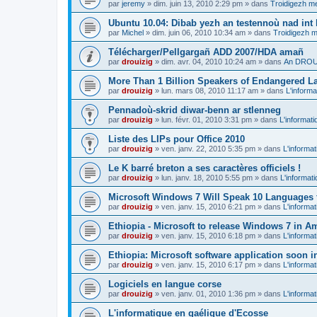
par
jeremy
»
dim. juin 13, 2010 2:29 pm
» dans
Troidigezh me
Ubuntu 10.04: Dibab yezh an testennoù nad int k
par
Michel
»
dim. juin 06, 2010 10:34 am
» dans
Troidigezh m
Télécharger/Pellgargañ ADD 2007/HDA amañ
par
drouizig
»
dim. avr. 04, 2010 10:24 am
» dans
An DROUI
More Than 1 Billion Speakers of Endangered L
par
drouizig
»
lun. mars 08, 2010 11:17 am
» dans
L'informa
Pennadoù-skrid diwar-benn ar stlenneg
par
drouizig
»
lun. févr. 01, 2010 3:31 pm
» dans
L'informati
Liste des LIPs pour Office 2010
par
drouizig
»
ven. janv. 22, 2010 5:35 pm
» dans
L'informat
Le K barré breton a ses caractères officiels !
par
drouizig
»
lun. janv. 18, 2010 5:55 pm
» dans
L'informat
Microsoft Windows 7 Will Speak 10 Languages 
par
drouizig
»
ven. janv. 15, 2010 6:21 pm
» dans
L'informat
Ethiopia - Microsoft to release Windows 7 in A
par
drouizig
»
ven. janv. 15, 2010 6:18 pm
» dans
L'informat
Ethiopia: Microsoft software application soon 
par
drouizig
»
ven. janv. 15, 2010 6:17 pm
» dans
L'informat
Logiciels en langue corse
par
drouizig
»
ven. janv. 01, 2010 1:36 pm
» dans
L'informat
L'informatique en gaélique d'Ecosse