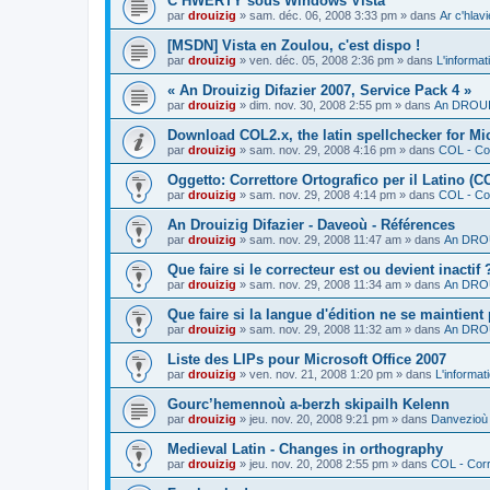
C’HWERTY sous Windows Vista
par
drouizig
»
sam. déc. 06, 2008 3:33 pm
» dans
Ar c'hla
[MSDN] Vista en Zoulou, c'est dispo !
par
drouizig
»
ven. déc. 05, 2008 2:36 pm
» dans
L'informat
« An Drouizig Difazier 2007, Service Pack 4 »
par
drouizig
»
dim. nov. 30, 2008 2:55 pm
» dans
An DROUIZ
Download COL2.x, the latin spellchecker for Mic
par
drouizig
»
sam. nov. 29, 2008 4:16 pm
» dans
COL - Cor
Oggetto: Correttore Ortografico per il Latino (C
par
drouizig
»
sam. nov. 29, 2008 4:14 pm
» dans
COL - Cor
An Drouizig Difazier - Daveoù - Références
par
drouizig
»
sam. nov. 29, 2008 11:47 am
» dans
An DROU
Que faire si le correcteur est ou devient inactif 
par
drouizig
»
sam. nov. 29, 2008 11:34 am
» dans
An DROU
Que faire si la langue d'édition ne se maintient
par
drouizig
»
sam. nov. 29, 2008 11:32 am
» dans
An DROU
Liste des LIPs pour Microsoft Office 2007
par
drouizig
»
ven. nov. 21, 2008 1:20 pm
» dans
L'informat
Gourc’hemennoù a-berzh skipailh Kelenn
par
drouizig
»
jeu. nov. 20, 2008 9:21 pm
» dans
Danvezioù 
Medieval Latin - Changes in orthography
par
drouizig
»
jeu. nov. 20, 2008 2:55 pm
» dans
COL - Corr