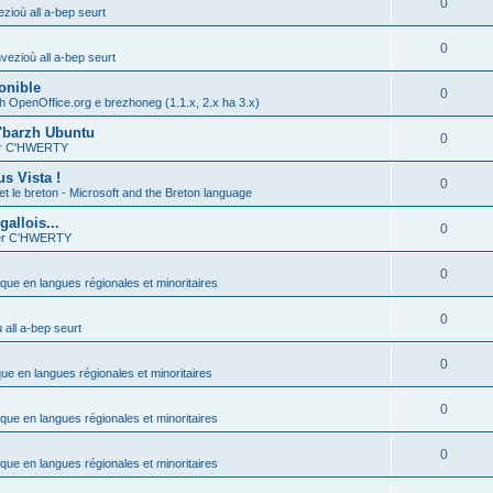
0
zioù all a-bep seurt
0
vezioù all a-bep seurt
onible
0
h OpenOffice.org e brezhoneg (1.1.x, 2.x ha 3.x)
'barzh Ubuntu
0
ier C'HWERTY
s Vista !
0
et le breton - Microsoft and the Breton language
allois...
0
ier C'HWERTY
0
ique en langues régionales et minoritaires
0
all a-bep seurt
0
que en langues régionales et minoritaires
0
ique en langues régionales et minoritaires
0
ique en langues régionales et minoritaires