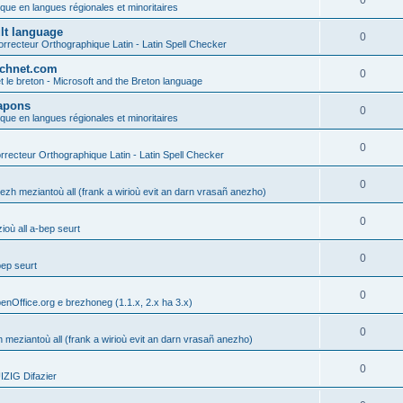
0
ique en langues régionales et minoritaires
ult language
0
rrecteur Orthographique Latin - Latin Spell Checker
technet.com
0
t le breton - Microsoft and the Breton language
Lapons
0
ique en langues régionales et minoritaires
0
recteur Orthographique Latin - Latin Spell Checker
0
gezh meziantoù all (frank a wirioù evit an darn vrasañ anezho)
0
où all a-bep seurt
0
bep seurt
0
enOffice.org e brezhoneg (1.1.x, 2.x ha 3.x)
0
h meziantoù all (frank a wirioù evit an darn vrasañ anezho)
0
ZIG Difazier