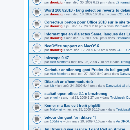
par
drouizig
»
mer. déc. 30, 2009 6:22 pm
» dans
L'informat
Word 2007/2010 - lang selection reverts to defa
par
drouizig
»
ven. déc. 18, 2009 10:38 am
» dans
COL - Co
Correcteur breton pour Office 2010 sur le site 
par
drouizig
»
jeu. déc. 17, 2009 2:18 pm
» dans
Microsoft e
Informatique en dialectes Same, langues des 
par
drouizig
»
mer. déc. 16, 2009 5:46 pm
» dans
L'informat
NeoOffice support on MacOSX
par
drouizig
»
sam. déc. 12, 2009 6:33 am
» dans
COL - Cor
Inkscape 0.47
par
Alan Monfort
»
mer. nov. 25, 2009 7:18 am
» dans
Troidi
Geriadur ar stlenneg gant Preder da bellgargañ
par
Alan Monfort
»
mar. oct. 27, 2009 8:40 am
» dans
Danvezi
Difaziañ ar c'hemmadurioù
par
job
»
lun. août 24, 2009 6:44 pm
» dans
Danvezioù all a-
staliañ open office 3.1 e brezhoneg
par
envel
»
sam. mai 23, 2009 1:27 pm
» dans
Troidigezh Op
Kemer ma flas evit treiñ phpBB
par
Malo-net
»
mer. avr. 15, 2009 10:15 pm
» dans
Troidigez
Sikour din gant "an difazer"!
par
100drine
»
dim. mars 29, 2009 7:10 pm
» dans
An DROUI
An Drouizig war France 3 gant Red an Amzer