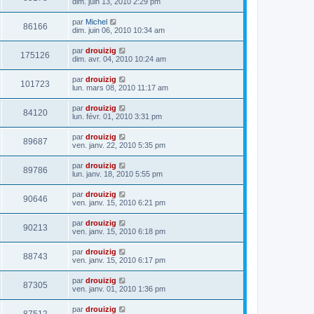
dim. juin 13, 2010 2:29 pm
par
Michel
86166
dim. juin 06, 2010 10:34 am
par
drouizig
175126
dim. avr. 04, 2010 10:24 am
par
drouizig
101723
lun. mars 08, 2010 11:17 am
par
drouizig
84120
lun. févr. 01, 2010 3:31 pm
par
drouizig
89687
ven. janv. 22, 2010 5:35 pm
par
drouizig
89786
lun. janv. 18, 2010 5:55 pm
par
drouizig
90646
ven. janv. 15, 2010 6:21 pm
par
drouizig
90213
ven. janv. 15, 2010 6:18 pm
par
drouizig
88743
ven. janv. 15, 2010 6:17 pm
par
drouizig
87305
ven. janv. 01, 2010 1:36 pm
par
drouizig