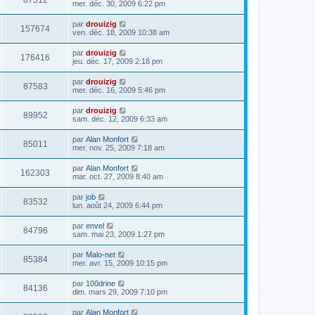
87512
mer. déc. 30, 2009 6:22 pm
par
drouizig
157674
ven. déc. 18, 2009 10:38 am
par
drouizig
176416
jeu. déc. 17, 2009 2:18 pm
par
drouizig
87583
mer. déc. 16, 2009 5:46 pm
par
drouizig
89952
sam. déc. 12, 2009 6:33 am
par
Alan Monfort
85011
mer. nov. 25, 2009 7:18 am
par
Alan Monfort
162303
mar. oct. 27, 2009 8:40 am
par
job
83532
lun. août 24, 2009 6:44 pm
par
envel
84796
sam. mai 23, 2009 1:27 pm
par
Malo-net
85384
mer. avr. 15, 2009 10:15 pm
par
100drine
84136
dim. mars 29, 2009 7:10 pm
par
Alan Monfort