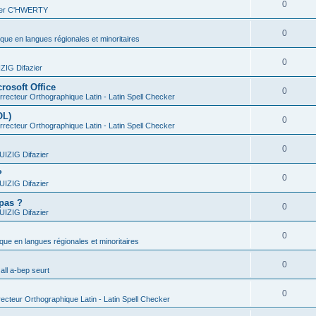
0
vier C'HWERTY
0
ique en langues régionales et minoritaires
0
IG Difazier
rosoft Office
0
recteur Orthographique Latin - Latin Spell Checker
OL)
0
recteur Orthographique Latin - Latin Spell Checker
0
IZIG Difazier
?
0
IZIG Difazier
 pas ?
0
IZIG Difazier
0
ique en langues régionales et minoritaires
0
all a-bep seurt
0
ecteur Orthographique Latin - Latin Spell Checker