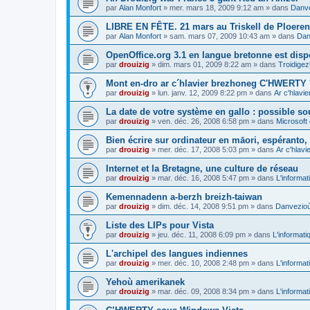
par
Alan Monfort
»
mer. mars 18, 2009 9:12 am
» dans
Danve
LIBRE EN FÊTE. 21 mars au Triskell de Ploeren
par
Alan Monfort
»
sam. mars 07, 2009 10:43 am
» dans
Dan
OpenOffice.org 3.1 en langue bretonne est disp
par
drouizig
»
dim. mars 01, 2009 8:22 am
» dans
Troidigez
Mont en-dro ar c´hlavier brezhoneg C'HWERTY 
par
drouizig
»
lun. janv. 12, 2009 8:22 pm
» dans
Ar c'hlav
La date de votre système en gallo : possible sou
par
drouizig
»
ven. déc. 26, 2008 6:58 pm
» dans
Microsoft 
Bien écrire sur ordinateur en māori, espéranto, g
par
drouizig
»
mer. déc. 17, 2008 5:03 pm
» dans
Ar c'hlav
Internet et la Bretagne, une culture de réseau
par
drouizig
»
mar. déc. 16, 2008 5:47 pm
» dans
L'informat
Kemennadenn a-berzh breizh-taiwan
par
drouizig
»
dim. déc. 14, 2008 9:51 pm
» dans
Danvezioù 
Liste des LIPs pour Vista
par
drouizig
»
jeu. déc. 11, 2008 6:09 pm
» dans
L'informati
L'archipel des langues indiennes
par
drouizig
»
mer. déc. 10, 2008 2:48 pm
» dans
L'informat
Yehoù amerikanek
par
drouizig
»
mar. déc. 09, 2008 8:34 pm
» dans
L'informat