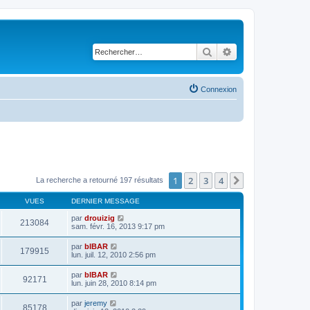
Rechercher
Recherche avancé
Connexion
1
2
3
4
Suivant
La recherche a retourné 197 résultats
VUES
DERNIER MESSAGE
par
drouizig
213084
sam. févr. 16, 2013 9:17 pm
par
bIBAR
179915
lun. juil. 12, 2010 2:56 pm
par
bIBAR
92171
lun. juin 28, 2010 8:14 pm
par
jeremy
85178