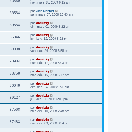
83569
mer. mars 18, 2009 9:12 am
par
Alan Monfort
88564
sam. mars 07, 2009 10:43 am
par
drouizig
89564
dim. mars 01, 2009 8:22 am
par
drouizig
86046
lun. janv. 12, 2009 8:22 pm
par
drouizig
89098
ven. déc. 26, 2008 6:58 pm
par
drouizig
90984
mer. déc. 17, 2008 5:03 pm
par
drouizig
88768
mar. déc. 16, 2008 5:47 pm
par
drouizig
86648
dim. déc. 14, 2008 9:51 pm
par
drouizig
89127
jeu. déc. 11, 2008 6:09 pm
par
drouizig
87568
mer. déc. 10, 2008 2:48 pm
par
drouizig
87483
mar. déc. 09, 2008 8:34 pm
par
drouizig