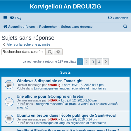
Korvigelloù An DROUIZIG
FAQ
Connexion
R
Accueil du forum
Rechercher
Sujets sans réponse
e
Sujets sans réponse
c
Aller sur la recherche avancée
h
Rechercher
Recherche avancée
e
1
2
3
4
Suivant
La recherche a retourné 197 résultats
r
c
Sujets
h
Windows 8 disponible en Tamazight
e
Dernier message par
drouizig
«
sam. févr. 16, 2013 9:17 pm
Publié dans
L'informatique en langues régionales et minoritaires
r
Une affiche pour GCompris en breton
Dernier message par
bIBAR
«
lun. juil. 12, 2010 2:56 pm
Publié dans
Troidigezh meziantoù all (frank a wirioù evit an darn vrasañ
anezho)
Ubuntu en breton dans l'école publique de Saint-Rvoal
Dernier message par
bIBAR
«
lun. juin 28, 2010 8:14 pm
Publié dans
L'informatique en langues régionales et minoritaires
Implijout Firefox (hag ar re all) e brezhoneg gant Linux ?