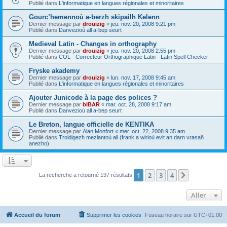
Publié dans
L'informatique en langues régionales et minoritaires
Gourc’hemennoù a-berzh skipailh Kelenn
Dernier message par
drouizig
«
jeu. nov. 20, 2008 9:21 pm
Publié dans
Danvezioù all a-bep seurt
Medieval Latin - Changes in orthography
Dernier message par
drouizig
«
jeu. nov. 20, 2008 2:55 pm
Publié dans
COL - Correcteur Orthographique Latin - Latin Spell Checker
Fryske akademy
Dernier message par
drouizig
«
lun. nov. 17, 2008 9:45 am
Publié dans
L'informatique en langues régionales et minoritaires
Ajouter Junicode à la page des polices ?
Dernier message par
bIBAR
«
mar. oct. 28, 2008 9:17 am
Publié dans
Danvezioù all a-bep seurt
Le Breton, langue officielle de KENTIKA
Dernier message par
Alan Monfort
«
mer. oct. 22, 2008 9:35 am
Publié dans
Troidigezh meziantoù all (frank a wirioù evit an darn vrasañ
anezho)
1
2
3
4
Suivant
La recherche a retourné 197 résultats
Aller
Accueil du forum
Supprimer les cookies
Fuseau horaire sur
UTC+01:00