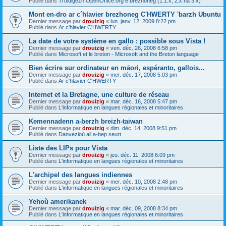
Publié dans
Troidigezh OpenOffice.org e brezhoneg (1.1.x, 2.x ha 3.x)
Mont en-dro ar c´hlavier brezhoneg C'HWERTY 'barzh Ubuntu
Dernier message par
drouizig
«
lun. janv. 12, 2009 8:22 pm
Publié dans
Ar c'hlavier C'HWERTY
La date de votre système en gallo : possible sous Vista !
Dernier message par
drouizig
«
ven. déc. 26, 2008 6:58 pm
Publié dans
Microsoft et le breton - Microsoft and the Breton language
Bien écrire sur ordinateur en māori, espéranto, gallois...
Dernier message par
drouizig
«
mer. déc. 17, 2008 5:03 pm
Publié dans
Ar c'hlavier C'HWERTY
Internet et la Bretagne, une culture de réseau
Dernier message par
drouizig
«
mar. déc. 16, 2008 5:47 pm
Publié dans
L'informatique en langues régionales et minoritaires
Kemennadenn a-berzh breizh-taiwan
Dernier message par
drouizig
«
dim. déc. 14, 2008 9:51 pm
Publié dans
Danvezioù all a-bep seurt
Liste des LIPs pour Vista
Dernier message par
drouizig
«
jeu. déc. 11, 2008 6:09 pm
Publié dans
L'informatique en langues régionales et minoritaires
L'archipel des langues indiennes
Dernier message par
drouizig
«
mer. déc. 10, 2008 2:48 pm
Publié dans
L'informatique en langues régionales et minoritaires
Yehoù amerikanek
Dernier message par
drouizig
«
mar. déc. 09, 2008 8:34 pm
Publié dans
L'informatique en langues régionales et minoritaires