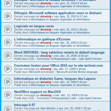
Dernier message par
drouizig
«
ven. janv. 15, 2010 6:18 pm
Publié dans
L'informatique en langues régionales et minoritaires
Ethiopia: Microsoft software application soon in Amharic
Dernier message par
drouizig
«
ven. janv. 15, 2010 6:17 pm
Publié dans
L'informatique en langues régionales et minoritaires
Logiciels en langue corse
Dernier message par
drouizig
«
ven. janv. 01, 2010 1:36 pm
Publié dans
L'informatique en langues régionales et minoritaires
L'informatique en gaélique d'Ecosse
Dernier message par
drouizig
«
mer. déc. 30, 2009 6:22 pm
Publié dans
L'informatique en langues régionales et minoritaires
Word 2007/2010 - lang selection reverts to default language
Dernier message par
drouizig
«
ven. déc. 18, 2009 10:38 am
Publié dans
COL - Correcteur Orthographique Latin - Latin Spell Checker
Correcteur breton pour Office 2010 sur le site technet.com
Dernier message par
drouizig
«
jeu. déc. 17, 2009 2:18 pm
Publié dans
Microsoft et le breton - Microsoft and the Breton language
Informatique en dialectes Same, langues des Lapons
Dernier message par
drouizig
«
mer. déc. 16, 2009 5:46 pm
Publié dans
L'informatique en langues régionales et minoritaires
NeoOffice support on MacOSX
Dernier message par
drouizig
«
sam. déc. 12, 2009 6:33 am
Publié dans
COL - Correcteur Orthographique Latin - Latin Spell Checker
Inkscape 0.47
Dernier message par
Alan Monfort
«
mer. nov. 25, 2009 7:18 am