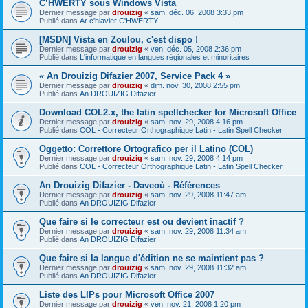
C’HWERTY sous Windows Vista
Dernier message par
drouizig
«
sam. déc. 06, 2008 3:33 pm
Publié dans
Ar c'hlavier C'HWERTY
[MSDN] Vista en Zoulou, c'est dispo !
Dernier message par
drouizig
«
ven. déc. 05, 2008 2:36 pm
Publié dans
L'informatique en langues régionales et minoritaires
« An Drouizig Difazier 2007, Service Pack 4 »
Dernier message par
drouizig
«
dim. nov. 30, 2008 2:55 pm
Publié dans
An DROUIZIG Difazier
Download COL2.x, the latin spellchecker for Microsoft Office
Dernier message par
drouizig
«
sam. nov. 29, 2008 4:16 pm
Publié dans
COL - Correcteur Orthographique Latin - Latin Spell Checker
Oggetto: Correttore Ortografico per il Latino (COL)
Dernier message par
drouizig
«
sam. nov. 29, 2008 4:14 pm
Publié dans
COL - Correcteur Orthographique Latin - Latin Spell Checker
An Drouizig Difazier - Daveoù - Références
Dernier message par
drouizig
«
sam. nov. 29, 2008 11:47 am
Publié dans
An DROUIZIG Difazier
Que faire si le correcteur est ou devient inactif ?
Dernier message par
drouizig
«
sam. nov. 29, 2008 11:34 am
Publié dans
An DROUIZIG Difazier
Que faire si la langue d'édition ne se maintient pas ?
Dernier message par
drouizig
«
sam. nov. 29, 2008 11:32 am
Publié dans
An DROUIZIG Difazier
Liste des LIPs pour Microsoft Office 2007
Dernier message par
drouizig
«
ven. nov. 21, 2008 1:20 pm