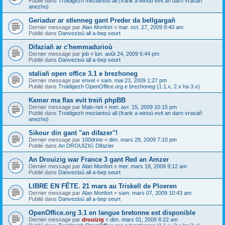
Publié dans
Troidigezh meziantoù all (frank a wirioù evit an darn vrasañ
anezho)
Geriadur ar stlenneg gant Preder da bellgargañ
Dernier message par
Alan Monfort
«
mar. oct. 27, 2009 8:40 am
Publié dans
Danvezioù all a-bep seurt
Difaziañ ar c'hemmadurioù
Dernier message par
job
«
lun. août 24, 2009 6:44 pm
Publié dans
Danvezioù all a-bep seurt
staliañ open office 3.1 e brezhoneg
Dernier message par
envel
«
sam. mai 23, 2009 1:27 pm
Publié dans
Troidigezh OpenOffice.org e brezhoneg (1.1.x, 2.x ha 3.x)
Kemer ma flas evit treiñ phpBB
Dernier message par
Malo-net
«
mer. avr. 15, 2009 10:15 pm
Publié dans
Troidigezh meziantoù all (frank a wirioù evit an darn vrasañ
anezho)
Sikour din gant "an difazer"!
Dernier message par
100drine
«
dim. mars 29, 2009 7:10 pm
Publié dans
An DROUIZIG Difazier
An Drouizig war France 3 gant Red an Amzer
Dernier message par
Alan Monfort
«
mer. mars 18, 2009 9:12 am
Publié dans
Danvezioù all a-bep seurt
LIBRE EN FÊTE. 21 mars au Triskell de Ploeren
Dernier message par
Alan Monfort
«
sam. mars 07, 2009 10:43 am
Publié dans
Danvezioù all a-bep seurt
OpenOffice.org 3.1 en langue bretonne est disponible
Dernier message par
drouizig
«
dim. mars 01, 2009 8:22 am