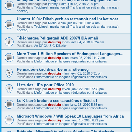
Dernier message par
jeremy
«
dim. juin 13, 2010 2:29 pm
Publié dans
Troidigezh meziantoù all (frank a wirioù evit an darn vrasañ
anezho)
Ubuntu 10.04: Dibab yezh an testennoù nad int ket troet
Dernier message par
Michel
«
dim. juin 06, 2010 10:34 am
Publié dans
Troidigezh meziantoù all (frank a wirioù evit an darn vrasañ
anezho)
Télécharger/Pellgargañ ADD 2007/HDA amañ
Dernier message par
drouizig
«
dim. avr. 04, 2010 10:24 am
Publié dans
An DROUIZIG Difazier
More Than 1 Billion Speakers of Endangered Languages...
Dernier message par
drouizig
«
lun. mars 08, 2010 11:17 am
Publié dans
L'informatique en langues régionales et minoritaires
Pennadoù-skrid diwar-benn ar stlenneg
Dernier message par
drouizig
«
lun. févr. 01, 2010 3:31 pm
Publié dans
L'informatique en langues régionales et minoritaires
Liste des LIPs pour Office 2010
Dernier message par
drouizig
«
ven. janv. 22, 2010 5:35 pm
Publié dans
L'informatique en langues régionales et minoritaires
Le K barré breton a ses caractères officiels !
Dernier message par
drouizig
«
lun. janv. 18, 2010 5:55 pm
Publié dans
L'informatique en langues régionales et minoritaires
Microsoft Windows 7 Will Speak 10 Languages from Africa
Dernier message par
drouizig
«
ven. janv. 15, 2010 6:21 pm
Publié dans
L'informatique en langues régionales et minoritaires
Ethiopia - Microsoft to release Windows 7 in Amharic