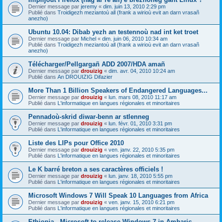
Dernier message par
jeremy
«
dim. juin 13, 2010 2:29 pm
Publié dans
Troidigezh meziantoù all (frank a wirioù evit an darn vrasañ
anezho)
Ubuntu 10.04: Dibab yezh an testennoù nad int ket troet
Dernier message par
Michel
«
dim. juin 06, 2010 10:34 am
Publié dans
Troidigezh meziantoù all (frank a wirioù evit an darn vrasañ
anezho)
Télécharger/Pellgargañ ADD 2007/HDA amañ
Dernier message par
drouizig
«
dim. avr. 04, 2010 10:24 am
Publié dans
An DROUIZIG Difazier
More Than 1 Billion Speakers of Endangered Languages...
Dernier message par
drouizig
«
lun. mars 08, 2010 11:17 am
Publié dans
L'informatique en langues régionales et minoritaires
Pennadoù-skrid diwar-benn ar stlenneg
Dernier message par
drouizig
«
lun. févr. 01, 2010 3:31 pm
Publié dans
L'informatique en langues régionales et minoritaires
Liste des LIPs pour Office 2010
Dernier message par
drouizig
«
ven. janv. 22, 2010 5:35 pm
Publié dans
L'informatique en langues régionales et minoritaires
Le K barré breton a ses caractères officiels !
Dernier message par
drouizig
«
lun. janv. 18, 2010 5:55 pm
Publié dans
L'informatique en langues régionales et minoritaires
Microsoft Windows 7 Will Speak 10 Languages from Africa
Dernier message par
drouizig
«
ven. janv. 15, 2010 6:21 pm
Publié dans
L'informatique en langues régionales et minoritaires
Ethiopia - Microsoft to release Windows 7 in Amharic