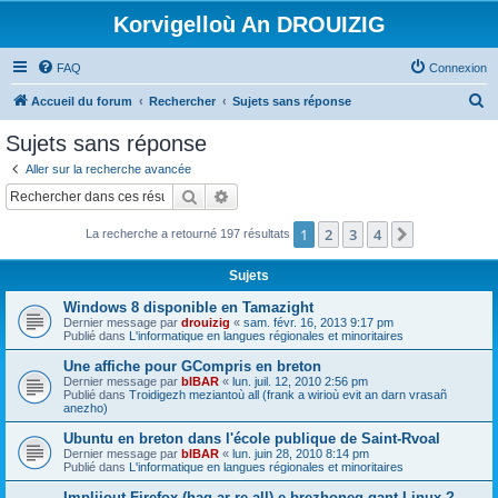
Korvigelloù An DROUIZIG
FAQ
Connexion
R
Accueil du forum
Rechercher
Sujets sans réponse
e
Sujets sans réponse
c
Aller sur la recherche avancée
h
Rechercher
Recherche avancée
e
1
2
3
4
Suivant
La recherche a retourné 197 résultats
r
c
Sujets
h
Windows 8 disponible en Tamazight
e
Dernier message par
drouizig
«
sam. févr. 16, 2013 9:17 pm
Publié dans
L'informatique en langues régionales et minoritaires
r
Une affiche pour GCompris en breton
Dernier message par
bIBAR
«
lun. juil. 12, 2010 2:56 pm
Publié dans
Troidigezh meziantoù all (frank a wirioù evit an darn vrasañ
anezho)
Ubuntu en breton dans l'école publique de Saint-Rvoal
Dernier message par
bIBAR
«
lun. juin 28, 2010 8:14 pm
Publié dans
L'informatique en langues régionales et minoritaires
Implijout Firefox (hag ar re all) e brezhoneg gant Linux ?