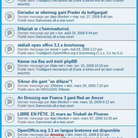
Publié dans
Troidigezh meziantoù all (frank a wirioù evit an darn vrasañ
anezho)
Geriadur ar stlenneg gant Preder da bellgargañ
Dernier message par
Alan Monfort
«
mar. oct. 27, 2009 8:40 am
Publié dans
Danvezioù all a-bep seurt
Difaziañ ar c'hemmadurioù
Dernier message par
job
«
lun. août 24, 2009 6:44 pm
Publié dans
Danvezioù all a-bep seurt
staliañ open office 3.1 e brezhoneg
Dernier message par
envel
«
sam. mai 23, 2009 1:27 pm
Publié dans
Troidigezh OpenOffice.org e brezhoneg (1.1.x, 2.x ha 3.x)
Kemer ma flas evit treiñ phpBB
Dernier message par
Malo-net
«
mer. avr. 15, 2009 10:15 pm
Publié dans
Troidigezh meziantoù all (frank a wirioù evit an darn vrasañ
anezho)
Sikour din gant "an difazer"!
Dernier message par
100drine
«
dim. mars 29, 2009 7:10 pm
Publié dans
An DROUIZIG Difazier
An Drouizig war France 3 gant Red an Amzer
Dernier message par
Alan Monfort
«
mer. mars 18, 2009 9:12 am
Publié dans
Danvezioù all a-bep seurt
LIBRE EN FÊTE. 21 mars au Triskell de Ploeren
Dernier message par
Alan Monfort
«
sam. mars 07, 2009 10:43 am
Publié dans
Danvezioù all a-bep seurt
OpenOffice.org 3.1 en langue bretonne est disponible
Dernier message par
drouizig
«
dim. mars 01, 2009 8:22 am