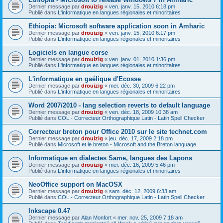
Dernier message par
drouizig
«
ven. janv. 15, 2010 6:18 pm
Publié dans
L'informatique en langues régionales et minoritaires
Ethiopia: Microsoft software application soon in Amharic
Dernier message par
drouizig
«
ven. janv. 15, 2010 6:17 pm
Publié dans
L'informatique en langues régionales et minoritaires
Logiciels en langue corse
Dernier message par
drouizig
«
ven. janv. 01, 2010 1:36 pm
Publié dans
L'informatique en langues régionales et minoritaires
L'informatique en gaélique d'Ecosse
Dernier message par
drouizig
«
mer. déc. 30, 2009 6:22 pm
Publié dans
L'informatique en langues régionales et minoritaires
Word 2007/2010 - lang selection reverts to default language
Dernier message par
drouizig
«
ven. déc. 18, 2009 10:38 am
Publié dans
COL - Correcteur Orthographique Latin - Latin Spell Checker
Correcteur breton pour Office 2010 sur le site technet.com
Dernier message par
drouizig
«
jeu. déc. 17, 2009 2:18 pm
Publié dans
Microsoft et le breton - Microsoft and the Breton language
Informatique en dialectes Same, langues des Lapons
Dernier message par
drouizig
«
mer. déc. 16, 2009 5:46 pm
Publié dans
L'informatique en langues régionales et minoritaires
NeoOffice support on MacOSX
Dernier message par
drouizig
«
sam. déc. 12, 2009 6:33 am
Publié dans
COL - Correcteur Orthographique Latin - Latin Spell Checker
Inkscape 0.47
Dernier message par
Alan Monfort
«
mer. nov. 25, 2009 7:18 am