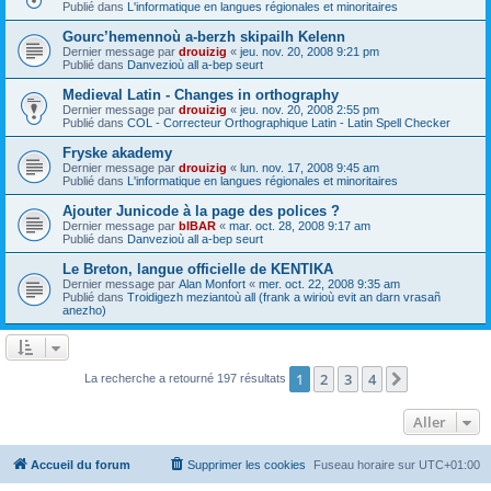
Publié dans
L'informatique en langues régionales et minoritaires
Gourc’hemennoù a-berzh skipailh Kelenn
Dernier message par
drouizig
«
jeu. nov. 20, 2008 9:21 pm
Publié dans
Danvezioù all a-bep seurt
Medieval Latin - Changes in orthography
Dernier message par
drouizig
«
jeu. nov. 20, 2008 2:55 pm
Publié dans
COL - Correcteur Orthographique Latin - Latin Spell Checker
Fryske akademy
Dernier message par
drouizig
«
lun. nov. 17, 2008 9:45 am
Publié dans
L'informatique en langues régionales et minoritaires
Ajouter Junicode à la page des polices ?
Dernier message par
bIBAR
«
mar. oct. 28, 2008 9:17 am
Publié dans
Danvezioù all a-bep seurt
Le Breton, langue officielle de KENTIKA
Dernier message par
Alan Monfort
«
mer. oct. 22, 2008 9:35 am
Publié dans
Troidigezh meziantoù all (frank a wirioù evit an darn vrasañ
anezho)
1
2
3
4
Suivant
La recherche a retourné 197 résultats
Aller
Accueil du forum
Supprimer les cookies
Fuseau horaire sur
UTC+01:00