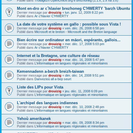
Publié dans
Troidigezh OpenOffice.org e brezhoneg (1.1.x, 2.x ha 3.x)
Mont en-dro ar c´hlavier brezhoneg C'HWERTY 'barzh Ubuntu
Dernier message par
drouizig
«
lun. janv. 12, 2009 8:22 pm
Publié dans
Ar c'hlavier C'HWERTY
La date de votre système en gallo : possible sous Vista !
Dernier message par
drouizig
«
ven. déc. 26, 2008 6:58 pm
Publié dans
Microsoft et le breton - Microsoft and the Breton language
Bien écrire sur ordinateur en māori, espéranto, gallois...
Dernier message par
drouizig
«
mer. déc. 17, 2008 5:03 pm
Publié dans
Ar c'hlavier C'HWERTY
Internet et la Bretagne, une culture de réseau
Dernier message par
drouizig
«
mar. déc. 16, 2008 5:47 pm
Publié dans
L'informatique en langues régionales et minoritaires
Kemennadenn a-berzh breizh-taiwan
Dernier message par
drouizig
«
dim. déc. 14, 2008 9:51 pm
Publié dans
Danvezioù all a-bep seurt
Liste des LIPs pour Vista
Dernier message par
drouizig
«
jeu. déc. 11, 2008 6:09 pm
Publié dans
L'informatique en langues régionales et minoritaires
L'archipel des langues indiennes
Dernier message par
drouizig
«
mer. déc. 10, 2008 2:48 pm
Publié dans
L'informatique en langues régionales et minoritaires
Yehoù amerikanek
Dernier message par
drouizig
«
mar. déc. 09, 2008 8:34 pm
Publié dans
L'informatique en langues régionales et minoritaires