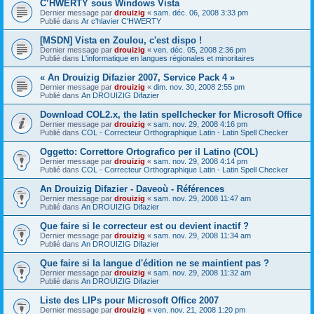
C’HWERTY sous Windows Vista
Dernier message par
drouizig
«
sam. déc. 06, 2008 3:33 pm
Publié dans
Ar c'hlavier C'HWERTY
[MSDN] Vista en Zoulou, c'est dispo !
Dernier message par
drouizig
«
ven. déc. 05, 2008 2:36 pm
Publié dans
L'informatique en langues régionales et minoritaires
« An Drouizig Difazier 2007, Service Pack 4 »
Dernier message par
drouizig
«
dim. nov. 30, 2008 2:55 pm
Publié dans
An DROUIZIG Difazier
Download COL2.x, the latin spellchecker for Microsoft Office
Dernier message par
drouizig
«
sam. nov. 29, 2008 4:16 pm
Publié dans
COL - Correcteur Orthographique Latin - Latin Spell Checker
Oggetto: Correttore Ortografico per il Latino (COL)
Dernier message par
drouizig
«
sam. nov. 29, 2008 4:14 pm
Publié dans
COL - Correcteur Orthographique Latin - Latin Spell Checker
An Drouizig Difazier - Daveoù - Références
Dernier message par
drouizig
«
sam. nov. 29, 2008 11:47 am
Publié dans
An DROUIZIG Difazier
Que faire si le correcteur est ou devient inactif ?
Dernier message par
drouizig
«
sam. nov. 29, 2008 11:34 am
Publié dans
An DROUIZIG Difazier
Que faire si la langue d'édition ne se maintient pas ?
Dernier message par
drouizig
«
sam. nov. 29, 2008 11:32 am
Publié dans
An DROUIZIG Difazier
Liste des LIPs pour Microsoft Office 2007
Dernier message par
drouizig
«
ven. nov. 21, 2008 1:20 pm