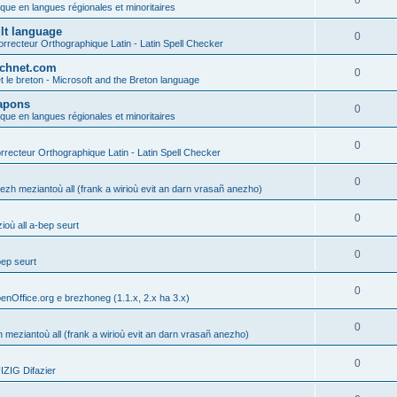
0
ique en langues régionales et minoritaires
ult language
0
rrecteur Orthographique Latin - Latin Spell Checker
technet.com
0
t le breton - Microsoft and the Breton language
Lapons
0
ique en langues régionales et minoritaires
0
recteur Orthographique Latin - Latin Spell Checker
0
gezh meziantoù all (frank a wirioù evit an darn vrasañ anezho)
0
où all a-bep seurt
0
bep seurt
0
enOffice.org e brezhoneg (1.1.x, 2.x ha 3.x)
0
h meziantoù all (frank a wirioù evit an darn vrasañ anezho)
0
ZIG Difazier