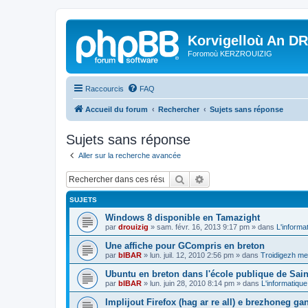
Korvigelloù An D
Foromoù KERZROUIZIG
Raccourcis
FAQ
Accueil du forum
Rechercher
Sujets sans réponse
Sujets sans réponse
Aller sur la recherche avancée
Rechercher
Recherche avancée
SUJETS
Windows 8 disponible en Tamazight
par
drouizig
»
sam. févr. 16, 2013 9:17 pm
» dans
L'informa
Une affiche pour GCompris en breton
par
bIBAR
»
lun. juil. 12, 2010 2:56 pm
» dans
Troidigezh mez
Ubuntu en breton dans l'école publique de Sain
par
bIBAR
»
lun. juin 28, 2010 8:14 pm
» dans
L'informatique
Implijout Firefox (hag ar re all) e brezhoneg ga