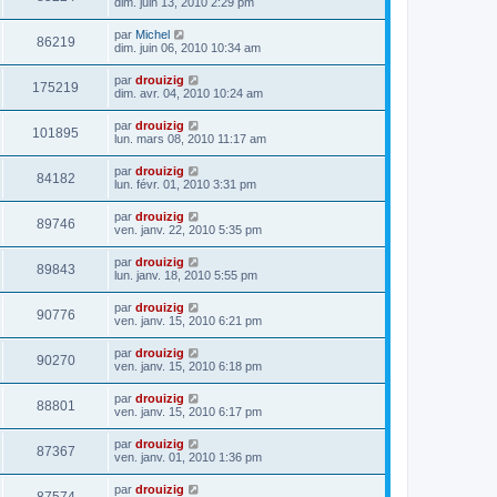
dim. juin 13, 2010 2:29 pm
par
Michel
86219
dim. juin 06, 2010 10:34 am
par
drouizig
175219
dim. avr. 04, 2010 10:24 am
par
drouizig
101895
lun. mars 08, 2010 11:17 am
par
drouizig
84182
lun. févr. 01, 2010 3:31 pm
par
drouizig
89746
ven. janv. 22, 2010 5:35 pm
par
drouizig
89843
lun. janv. 18, 2010 5:55 pm
par
drouizig
90776
ven. janv. 15, 2010 6:21 pm
par
drouizig
90270
ven. janv. 15, 2010 6:18 pm
par
drouizig
88801
ven. janv. 15, 2010 6:17 pm
par
drouizig
87367
ven. janv. 01, 2010 1:36 pm
par
drouizig