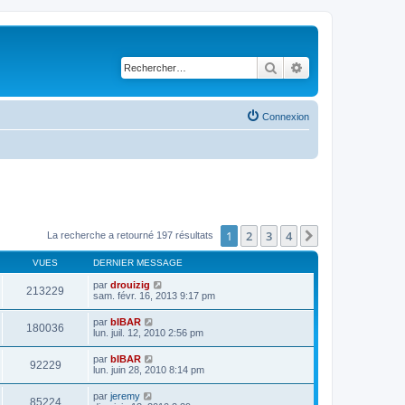
Rechercher
Recherche avancé
Connexion
1
2
3
4
Suivant
La recherche a retourné 197 résultats
VUES
DERNIER MESSAGE
par
drouizig
213229
sam. févr. 16, 2013 9:17 pm
par
bIBAR
180036
lun. juil. 12, 2010 2:56 pm
par
bIBAR
92229
lun. juin 28, 2010 8:14 pm
par
jeremy
85224