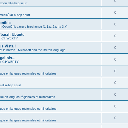
0
zioù all a-bep seurt
0
vezioù all a-bep seurt
onible
0
h OpenOffice.org e brezhoneg (1.1.x, 2.x ha 3.x)
'barzh Ubuntu
0
ier C'HWERTY
s Vista !
0
et le breton - Microsoft and the Breton language
allois...
0
ier C'HWERTY
0
ique en langues régionales et minoritaires
0
all a-bep seurt
0
que en langues régionales et minoritaires
0
ique en langues régionales et minoritaires
0
ique en langues régionales et minoritaires