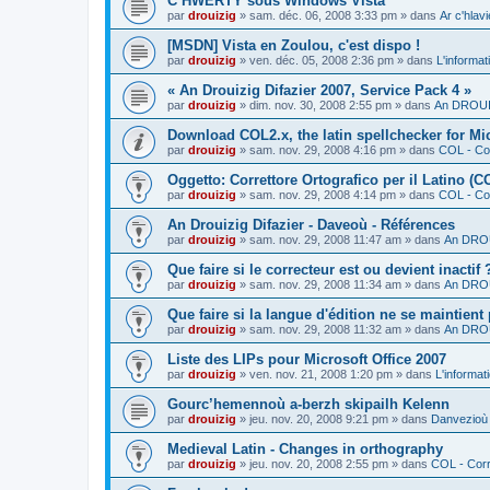
C’HWERTY sous Windows Vista
par
drouizig
»
sam. déc. 06, 2008 3:33 pm
» dans
Ar c'hla
[MSDN] Vista en Zoulou, c'est dispo !
par
drouizig
»
ven. déc. 05, 2008 2:36 pm
» dans
L'informat
« An Drouizig Difazier 2007, Service Pack 4 »
par
drouizig
»
dim. nov. 30, 2008 2:55 pm
» dans
An DROUIZ
Download COL2.x, the latin spellchecker for Mic
par
drouizig
»
sam. nov. 29, 2008 4:16 pm
» dans
COL - Cor
Oggetto: Correttore Ortografico per il Latino (C
par
drouizig
»
sam. nov. 29, 2008 4:14 pm
» dans
COL - Cor
An Drouizig Difazier - Daveoù - Références
par
drouizig
»
sam. nov. 29, 2008 11:47 am
» dans
An DROU
Que faire si le correcteur est ou devient inactif 
par
drouizig
»
sam. nov. 29, 2008 11:34 am
» dans
An DROU
Que faire si la langue d'édition ne se maintient
par
drouizig
»
sam. nov. 29, 2008 11:32 am
» dans
An DROU
Liste des LIPs pour Microsoft Office 2007
par
drouizig
»
ven. nov. 21, 2008 1:20 pm
» dans
L'informat
Gourc’hemennoù a-berzh skipailh Kelenn
par
drouizig
»
jeu. nov. 20, 2008 9:21 pm
» dans
Danvezioù 
Medieval Latin - Changes in orthography
par
drouizig
»
jeu. nov. 20, 2008 2:55 pm
» dans
COL - Corr