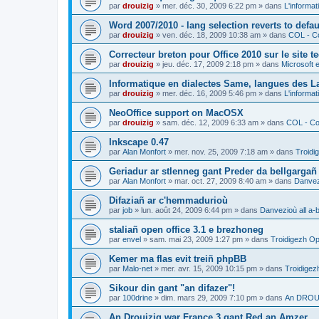
par
drouizig
»
mer. déc. 30, 2009 6:22 pm
» dans
L'informat
Word 2007/2010 - lang selection reverts to defa
par
drouizig
»
ven. déc. 18, 2009 10:38 am
» dans
COL - Co
Correcteur breton pour Office 2010 sur le site 
par
drouizig
»
jeu. déc. 17, 2009 2:18 pm
» dans
Microsoft e
Informatique en dialectes Same, langues des 
par
drouizig
»
mer. déc. 16, 2009 5:46 pm
» dans
L'informat
NeoOffice support on MacOSX
par
drouizig
»
sam. déc. 12, 2009 6:33 am
» dans
COL - Cor
Inkscape 0.47
par
Alan Monfort
»
mer. nov. 25, 2009 7:18 am
» dans
Troidi
Geriadur ar stlenneg gant Preder da bellgargañ
par
Alan Monfort
»
mar. oct. 27, 2009 8:40 am
» dans
Danvezi
Difaziañ ar c'hemmadurioù
par
job
»
lun. août 24, 2009 6:44 pm
» dans
Danvezioù all a-
staliañ open office 3.1 e brezhoneg
par
envel
»
sam. mai 23, 2009 1:27 pm
» dans
Troidigezh Op
Kemer ma flas evit treiñ phpBB
par
Malo-net
»
mer. avr. 15, 2009 10:15 pm
» dans
Troidigez
Sikour din gant "an difazer"!
par
100drine
»
dim. mars 29, 2009 7:10 pm
» dans
An DROUI
An Drouizig war France 3 gant Red an Amzer