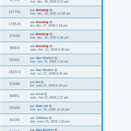
87574
mer. déc. 30, 2009 6:22 pm
par
drouizig
157761
ven. déc. 18, 2009 10:38 am
par
drouizig
176516
jeu. déc. 17, 2009 2:18 pm
par
drouizig
87638
mer. déc. 16, 2009 5:46 pm
par
drouizig
90004
sam. déc. 12, 2009 6:33 am
par
Alan Monfort
85051
mer. nov. 25, 2009 7:18 am
par
Alan Monfort
162373
mar. oct. 27, 2009 8:40 am
par
job
83588
lun. août 24, 2009 6:44 pm
par
envel
84851
sam. mai 23, 2009 1:27 pm
par
Malo-net
85436
mer. avr. 15, 2009 10:15 pm
par
100drine
84190
dim. mars 29, 2009 7:10 pm
par
Alan Monfort