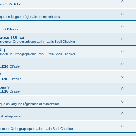
0
vier C'HWERTY
0
ique en langues régionales et minoritaires
0
IG Difazier
rosoft Office
0
recteur Orthographique Latin - Latin Spell Checker
OL)
0
recteur Orthographique Latin - Latin Spell Checker
0
IZIG Difazier
?
0
IZIG Difazier
 pas ?
0
IZIG Difazier
0
ique en langues régionales et minoritaires
0
all a-bep seurt
0
ecteur Orthographique Latin - Latin Spell Checker