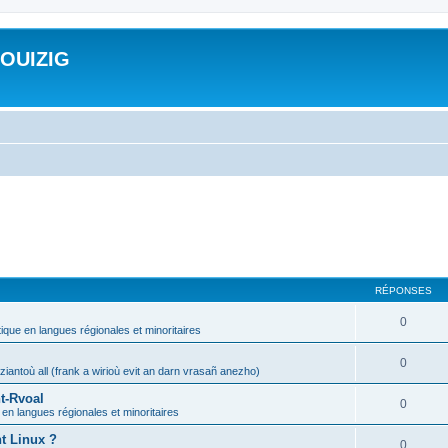
ROUIZIG
RÉPONSES
0
tique en langues régionales et minoritaires
0
iantoù all (frank a wirioù evit an darn vrasañ anezho)
t-Rvoal
0
 en langues régionales et minoritaires
nt Linux ?
0