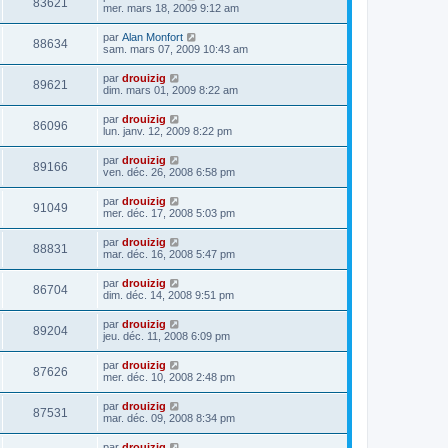
83621
mer. mars 18, 2009 9:12 am
par
Alan Monfort
88634
sam. mars 07, 2009 10:43 am
par
drouizig
89621
dim. mars 01, 2009 8:22 am
par
drouizig
86096
lun. janv. 12, 2009 8:22 pm
par
drouizig
89166
ven. déc. 26, 2008 6:58 pm
par
drouizig
91049
mer. déc. 17, 2008 5:03 pm
par
drouizig
88831
mar. déc. 16, 2008 5:47 pm
par
drouizig
86704
dim. déc. 14, 2008 9:51 pm
par
drouizig
89204
jeu. déc. 11, 2008 6:09 pm
par
drouizig
87626
mer. déc. 10, 2008 2:48 pm
par
drouizig
87531
mar. déc. 09, 2008 8:34 pm
par
drouizig