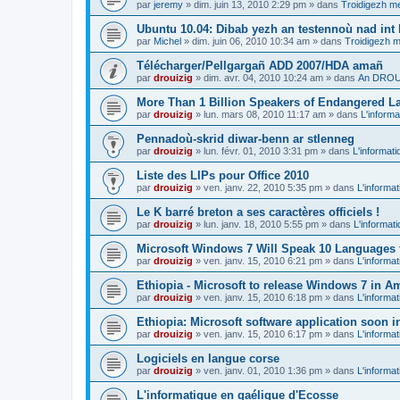
par
jeremy
»
dim. juin 13, 2010 2:29 pm
» dans
Troidigezh me
Ubuntu 10.04: Dibab yezh an testennoù nad int k
par
Michel
»
dim. juin 06, 2010 10:34 am
» dans
Troidigezh m
Télécharger/Pellgargañ ADD 2007/HDA amañ
par
drouizig
»
dim. avr. 04, 2010 10:24 am
» dans
An DROUI
More Than 1 Billion Speakers of Endangered L
par
drouizig
»
lun. mars 08, 2010 11:17 am
» dans
L'informa
Pennadoù-skrid diwar-benn ar stlenneg
par
drouizig
»
lun. févr. 01, 2010 3:31 pm
» dans
L'informati
Liste des LIPs pour Office 2010
par
drouizig
»
ven. janv. 22, 2010 5:35 pm
» dans
L'informat
Le K barré breton a ses caractères officiels !
par
drouizig
»
lun. janv. 18, 2010 5:55 pm
» dans
L'informat
Microsoft Windows 7 Will Speak 10 Languages 
par
drouizig
»
ven. janv. 15, 2010 6:21 pm
» dans
L'informat
Ethiopia - Microsoft to release Windows 7 in A
par
drouizig
»
ven. janv. 15, 2010 6:18 pm
» dans
L'informat
Ethiopia: Microsoft software application soon 
par
drouizig
»
ven. janv. 15, 2010 6:17 pm
» dans
L'informat
Logiciels en langue corse
par
drouizig
»
ven. janv. 01, 2010 1:36 pm
» dans
L'informat
L'informatique en gaélique d'Ecosse