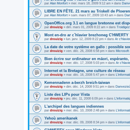
par
Alan Monfort
»
mer. mars 18, 2009 9:12 am
» dans
Danve
LIBRE EN FÊTE. 21 mars au Triskell de Ploeren
par
Alan Monfort
»
sam. mars 07, 2009 10:43 am
» dans
Dan
OpenOffice.org 3.1 en langue bretonne est disp
par
drouizig
»
dim. mars 01, 2009 8:22 am
» dans
Troidigez
Mont en-dro ar c´hlavier brezhoneg C'HWERTY 
par
drouizig
»
lun. janv. 12, 2009 8:22 pm
» dans
Ar c'hlav
La date de votre système en gallo : possible sou
par
drouizig
»
ven. déc. 26, 2008 6:58 pm
» dans
Microsoft 
Bien écrire sur ordinateur en māori, espéranto, g
par
drouizig
»
mer. déc. 17, 2008 5:03 pm
» dans
Ar c'hlav
Internet et la Bretagne, une culture de réseau
par
drouizig
»
mar. déc. 16, 2008 5:47 pm
» dans
L'informat
Kemennadenn a-berzh breizh-taiwan
par
drouizig
»
dim. déc. 14, 2008 9:51 pm
» dans
Danvezioù 
Liste des LIPs pour Vista
par
drouizig
»
jeu. déc. 11, 2008 6:09 pm
» dans
L'informati
L'archipel des langues indiennes
par
drouizig
»
mer. déc. 10, 2008 2:48 pm
» dans
L'informat
Yehoù amerikanek
par
drouizig
»
mar. déc. 09, 2008 8:34 pm
» dans
L'informat