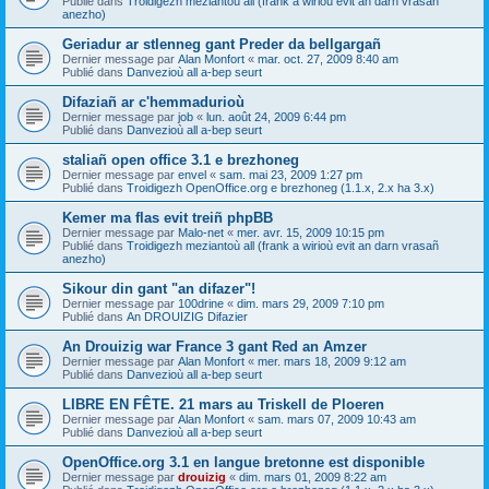
Publié dans
Troidigezh meziantoù all (frank a wirioù evit an darn vrasañ
anezho)
Geriadur ar stlenneg gant Preder da bellgargañ
Dernier message par
Alan Monfort
«
mar. oct. 27, 2009 8:40 am
Publié dans
Danvezioù all a-bep seurt
Difaziañ ar c'hemmadurioù
Dernier message par
job
«
lun. août 24, 2009 6:44 pm
Publié dans
Danvezioù all a-bep seurt
staliañ open office 3.1 e brezhoneg
Dernier message par
envel
«
sam. mai 23, 2009 1:27 pm
Publié dans
Troidigezh OpenOffice.org e brezhoneg (1.1.x, 2.x ha 3.x)
Kemer ma flas evit treiñ phpBB
Dernier message par
Malo-net
«
mer. avr. 15, 2009 10:15 pm
Publié dans
Troidigezh meziantoù all (frank a wirioù evit an darn vrasañ
anezho)
Sikour din gant "an difazer"!
Dernier message par
100drine
«
dim. mars 29, 2009 7:10 pm
Publié dans
An DROUIZIG Difazier
An Drouizig war France 3 gant Red an Amzer
Dernier message par
Alan Monfort
«
mer. mars 18, 2009 9:12 am
Publié dans
Danvezioù all a-bep seurt
LIBRE EN FÊTE. 21 mars au Triskell de Ploeren
Dernier message par
Alan Monfort
«
sam. mars 07, 2009 10:43 am
Publié dans
Danvezioù all a-bep seurt
OpenOffice.org 3.1 en langue bretonne est disponible
Dernier message par
drouizig
«
dim. mars 01, 2009 8:22 am