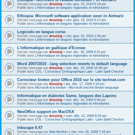
Dernier message par
drouizig
«
ven. janv. 15, 2010 6:18 pm
Publié dans
L'informatique en langues régionales et minoritaires
Ethiopia: Microsoft software application soon in Amharic
Dernier message par
drouizig
«
ven. janv. 15, 2010 6:17 pm
Publié dans
L'informatique en langues régionales et minoritaires
Logiciels en langue corse
Dernier message par
drouizig
«
ven. janv. 01, 2010 1:36 pm
Publié dans
L'informatique en langues régionales et minoritaires
L'informatique en gaélique d'Ecosse
Dernier message par
drouizig
«
mer. déc. 30, 2009 6:22 pm
Publié dans
L'informatique en langues régionales et minoritaires
Word 2007/2010 - lang selection reverts to default language
Dernier message par
drouizig
«
ven. déc. 18, 2009 10:38 am
Publié dans
COL - Correcteur Orthographique Latin - Latin Spell Checker
Correcteur breton pour Office 2010 sur le site technet.com
Dernier message par
drouizig
«
jeu. déc. 17, 2009 2:18 pm
Publié dans
Microsoft et le breton - Microsoft and the Breton language
Informatique en dialectes Same, langues des Lapons
Dernier message par
drouizig
«
mer. déc. 16, 2009 5:46 pm
Publié dans
L'informatique en langues régionales et minoritaires
NeoOffice support on MacOSX
Dernier message par
drouizig
«
sam. déc. 12, 2009 6:33 am
Publié dans
COL - Correcteur Orthographique Latin - Latin Spell Checker
Inkscape 0.47
Dernier message par
Alan Monfort
«
mer. nov. 25, 2009 7:18 am