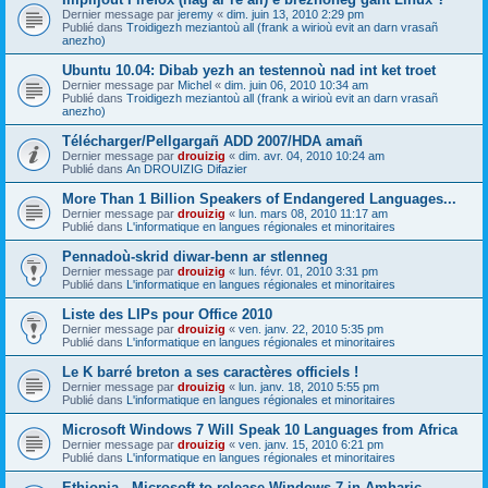
Dernier message par
jeremy
«
dim. juin 13, 2010 2:29 pm
Publié dans
Troidigezh meziantoù all (frank a wirioù evit an darn vrasañ
anezho)
Ubuntu 10.04: Dibab yezh an testennoù nad int ket troet
Dernier message par
Michel
«
dim. juin 06, 2010 10:34 am
Publié dans
Troidigezh meziantoù all (frank a wirioù evit an darn vrasañ
anezho)
Télécharger/Pellgargañ ADD 2007/HDA amañ
Dernier message par
drouizig
«
dim. avr. 04, 2010 10:24 am
Publié dans
An DROUIZIG Difazier
More Than 1 Billion Speakers of Endangered Languages...
Dernier message par
drouizig
«
lun. mars 08, 2010 11:17 am
Publié dans
L'informatique en langues régionales et minoritaires
Pennadoù-skrid diwar-benn ar stlenneg
Dernier message par
drouizig
«
lun. févr. 01, 2010 3:31 pm
Publié dans
L'informatique en langues régionales et minoritaires
Liste des LIPs pour Office 2010
Dernier message par
drouizig
«
ven. janv. 22, 2010 5:35 pm
Publié dans
L'informatique en langues régionales et minoritaires
Le K barré breton a ses caractères officiels !
Dernier message par
drouizig
«
lun. janv. 18, 2010 5:55 pm
Publié dans
L'informatique en langues régionales et minoritaires
Microsoft Windows 7 Will Speak 10 Languages from Africa
Dernier message par
drouizig
«
ven. janv. 15, 2010 6:21 pm
Publié dans
L'informatique en langues régionales et minoritaires
Ethiopia - Microsoft to release Windows 7 in Amharic