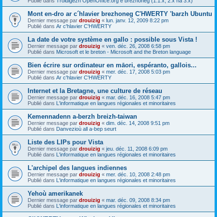
Publié dans
Troidigezh OpenOffice.org e brezhoneg (1.1.x, 2.x ha 3.x)
Mont en-dro ar c´hlavier brezhoneg C'HWERTY 'barzh Ubuntu
Dernier message par
drouizig
«
lun. janv. 12, 2009 8:22 pm
Publié dans
Ar c'hlavier C'HWERTY
La date de votre système en gallo : possible sous Vista !
Dernier message par
drouizig
«
ven. déc. 26, 2008 6:58 pm
Publié dans
Microsoft et le breton - Microsoft and the Breton language
Bien écrire sur ordinateur en māori, espéranto, gallois...
Dernier message par
drouizig
«
mer. déc. 17, 2008 5:03 pm
Publié dans
Ar c'hlavier C'HWERTY
Internet et la Bretagne, une culture de réseau
Dernier message par
drouizig
«
mar. déc. 16, 2008 5:47 pm
Publié dans
L'informatique en langues régionales et minoritaires
Kemennadenn a-berzh breizh-taiwan
Dernier message par
drouizig
«
dim. déc. 14, 2008 9:51 pm
Publié dans
Danvezioù all a-bep seurt
Liste des LIPs pour Vista
Dernier message par
drouizig
«
jeu. déc. 11, 2008 6:09 pm
Publié dans
L'informatique en langues régionales et minoritaires
L'archipel des langues indiennes
Dernier message par
drouizig
«
mer. déc. 10, 2008 2:48 pm
Publié dans
L'informatique en langues régionales et minoritaires
Yehoù amerikanek
Dernier message par
drouizig
«
mar. déc. 09, 2008 8:34 pm
Publié dans
L'informatique en langues régionales et minoritaires