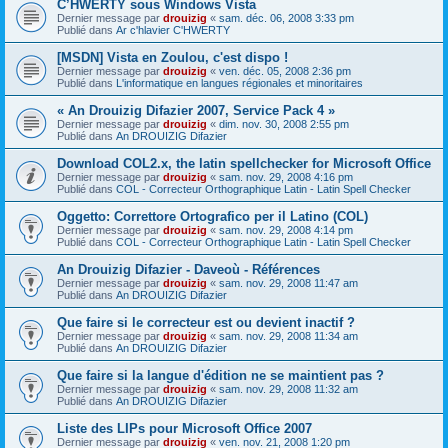
C’HWERTY sous Windows Vista
Dernier message par
drouizig
«
sam. déc. 06, 2008 3:33 pm
Publié dans
Ar c'hlavier C'HWERTY
[MSDN] Vista en Zoulou, c'est dispo !
Dernier message par
drouizig
«
ven. déc. 05, 2008 2:36 pm
Publié dans
L'informatique en langues régionales et minoritaires
« An Drouizig Difazier 2007, Service Pack 4 »
Dernier message par
drouizig
«
dim. nov. 30, 2008 2:55 pm
Publié dans
An DROUIZIG Difazier
Download COL2.x, the latin spellchecker for Microsoft Office
Dernier message par
drouizig
«
sam. nov. 29, 2008 4:16 pm
Publié dans
COL - Correcteur Orthographique Latin - Latin Spell Checker
Oggetto: Correttore Ortografico per il Latino (COL)
Dernier message par
drouizig
«
sam. nov. 29, 2008 4:14 pm
Publié dans
COL - Correcteur Orthographique Latin - Latin Spell Checker
An Drouizig Difazier - Daveoù - Références
Dernier message par
drouizig
«
sam. nov. 29, 2008 11:47 am
Publié dans
An DROUIZIG Difazier
Que faire si le correcteur est ou devient inactif ?
Dernier message par
drouizig
«
sam. nov. 29, 2008 11:34 am
Publié dans
An DROUIZIG Difazier
Que faire si la langue d'édition ne se maintient pas ?
Dernier message par
drouizig
«
sam. nov. 29, 2008 11:32 am
Publié dans
An DROUIZIG Difazier
Liste des LIPs pour Microsoft Office 2007
Dernier message par
drouizig
«
ven. nov. 21, 2008 1:20 pm