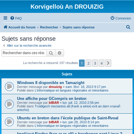
Korvigelloù An DROUIZIG
FAQ
Connexion
R
Accueil du forum
Rechercher
Sujets sans réponse
e
Sujets sans réponse
c
Aller sur la recherche avancée
h
Rechercher
Recherche avancée
e
1
2
3
4
Suivant
La recherche a retourné 197 résultats
r
c
Sujets
h
Windows 8 disponible en Tamazight
e
Dernier message par
drouizig
«
sam. févr. 16, 2013 9:17 pm
Publié dans
L'informatique en langues régionales et minoritaires
r
Une affiche pour GCompris en breton
Dernier message par
bIBAR
«
lun. juil. 12, 2010 2:56 pm
Publié dans
Troidigezh meziantoù all (frank a wirioù evit an darn vrasañ
anezho)
Ubuntu en breton dans l'école publique de Saint-Rvoal
Dernier message par
bIBAR
«
lun. juin 28, 2010 8:14 pm
Publié dans
L'informatique en langues régionales et minoritaires
Implijout Firefox (hag ar re all) e brezhoneg gant Linux ?