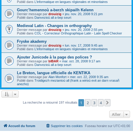
Publié dans
L'informatique en langues régionales et minoritaires
Gourc’hemennoù a-berzh skipailh Kelenn
Dernier message par
drouizig
«
jeu. nov. 20, 2008 9:21 pm
Publié dans
Danvezioù all a-bep seurt
Medieval Latin - Changes in orthography
Dernier message par
drouizig
«
jeu. nov. 20, 2008 2:55 pm
Publié dans
COL - Correcteur Orthographique Latin - Latin Spell Checker
Fryske akademy
Dernier message par
drouizig
«
lun. nov. 17, 2008 9:45 am
Publié dans
L'informatique en langues régionales et minoritaires
Ajouter Junicode à la page des polices ?
Dernier message par
bIBAR
«
mar. oct. 28, 2008 9:17 am
Publié dans
Danvezioù all a-bep seurt
Le Breton, langue officielle de KENTIKA
Dernier message par
Alan Monfort
«
mer. oct. 22, 2008 9:35 am
Publié dans
Troidigezh meziantoù all (frank a wirioù evit an darn vrasañ
anezho)
1
2
3
4
Suivant
La recherche a retourné 197 résultats
Aller
Accueil du forum
Supprimer les cookies
Fuseau horaire sur
UTC+01:00