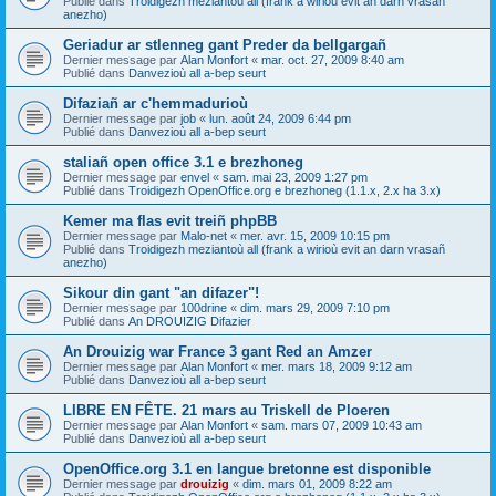
Publié dans
Troidigezh meziantoù all (frank a wirioù evit an darn vrasañ
anezho)
Geriadur ar stlenneg gant Preder da bellgargañ
Dernier message par
Alan Monfort
«
mar. oct. 27, 2009 8:40 am
Publié dans
Danvezioù all a-bep seurt
Difaziañ ar c'hemmadurioù
Dernier message par
job
«
lun. août 24, 2009 6:44 pm
Publié dans
Danvezioù all a-bep seurt
staliañ open office 3.1 e brezhoneg
Dernier message par
envel
«
sam. mai 23, 2009 1:27 pm
Publié dans
Troidigezh OpenOffice.org e brezhoneg (1.1.x, 2.x ha 3.x)
Kemer ma flas evit treiñ phpBB
Dernier message par
Malo-net
«
mer. avr. 15, 2009 10:15 pm
Publié dans
Troidigezh meziantoù all (frank a wirioù evit an darn vrasañ
anezho)
Sikour din gant "an difazer"!
Dernier message par
100drine
«
dim. mars 29, 2009 7:10 pm
Publié dans
An DROUIZIG Difazier
An Drouizig war France 3 gant Red an Amzer
Dernier message par
Alan Monfort
«
mer. mars 18, 2009 9:12 am
Publié dans
Danvezioù all a-bep seurt
LIBRE EN FÊTE. 21 mars au Triskell de Ploeren
Dernier message par
Alan Monfort
«
sam. mars 07, 2009 10:43 am
Publié dans
Danvezioù all a-bep seurt
OpenOffice.org 3.1 en langue bretonne est disponible
Dernier message par
drouizig
«
dim. mars 01, 2009 8:22 am