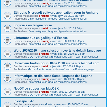
Dernier message par
drouizig
«
ven. janv. 15, 2010 6:18 pm
Publié dans
L'informatique en langues régionales et minoritaires
Ethiopia: Microsoft software application soon in Amharic
Dernier message par
drouizig
«
ven. janv. 15, 2010 6:17 pm
Publié dans
L'informatique en langues régionales et minoritaires
Logiciels en langue corse
Dernier message par
drouizig
«
ven. janv. 01, 2010 1:36 pm
Publié dans
L'informatique en langues régionales et minoritaires
L'informatique en gaélique d'Ecosse
Dernier message par
drouizig
«
mer. déc. 30, 2009 6:22 pm
Publié dans
L'informatique en langues régionales et minoritaires
Word 2007/2010 - lang selection reverts to default language
Dernier message par
drouizig
«
ven. déc. 18, 2009 10:38 am
Publié dans
COL - Correcteur Orthographique Latin - Latin Spell Checker
Correcteur breton pour Office 2010 sur le site technet.com
Dernier message par
drouizig
«
jeu. déc. 17, 2009 2:18 pm
Publié dans
Microsoft et le breton - Microsoft and the Breton language
Informatique en dialectes Same, langues des Lapons
Dernier message par
drouizig
«
mer. déc. 16, 2009 5:46 pm
Publié dans
L'informatique en langues régionales et minoritaires
NeoOffice support on MacOSX
Dernier message par
drouizig
«
sam. déc. 12, 2009 6:33 am
Publié dans
COL - Correcteur Orthographique Latin - Latin Spell Checker
Inkscape 0.47
Dernier message par
Alan Monfort
«
mer. nov. 25, 2009 7:18 am