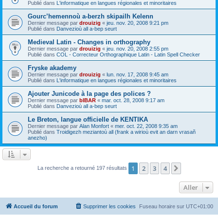
Publié dans
L'informatique en langues régionales et minoritaires
Gourc’hemennoù a-berzh skipailh Kelenn
Dernier message par
drouizig
«
jeu. nov. 20, 2008 9:21 pm
Publié dans
Danvezioù all a-bep seurt
Medieval Latin - Changes in orthography
Dernier message par
drouizig
«
jeu. nov. 20, 2008 2:55 pm
Publié dans
COL - Correcteur Orthographique Latin - Latin Spell Checker
Fryske akademy
Dernier message par
drouizig
«
lun. nov. 17, 2008 9:45 am
Publié dans
L'informatique en langues régionales et minoritaires
Ajouter Junicode à la page des polices ?
Dernier message par
bIBAR
«
mar. oct. 28, 2008 9:17 am
Publié dans
Danvezioù all a-bep seurt
Le Breton, langue officielle de KENTIKA
Dernier message par
Alan Monfort
«
mer. oct. 22, 2008 9:35 am
Publié dans
Troidigezh meziantoù all (frank a wirioù evit an darn vrasañ
anezho)
1
2
3
4
Suivant
La recherche a retourné 197 résultats
Aller
Accueil du forum
Supprimer les cookies
Fuseau horaire sur
UTC+01:00