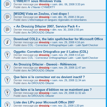
C’HWERTY sous Windows Vista
Dernier message par
drouizig
«
sam. déc. 06, 2008 3:33 pm
Publié dans
Ar c'hlavier C'HWERTY
[MSDN] Vista en Zoulou, c'est dispo !
Dernier message par
drouizig
«
ven. déc. 05, 2008 2:36 pm
Publié dans
L'informatique en langues régionales et minoritaires
« An Drouizig Difazier 2007, Service Pack 4 »
Dernier message par
drouizig
«
dim. nov. 30, 2008 2:55 pm
Publié dans
An DROUIZIG Difazier
Download COL2.x, the latin spellchecker for Microsoft Office
Dernier message par
drouizig
«
sam. nov. 29, 2008 4:16 pm
Publié dans
COL - Correcteur Orthographique Latin - Latin Spell Checker
Oggetto: Correttore Ortografico per il Latino (COL)
Dernier message par
drouizig
«
sam. nov. 29, 2008 4:14 pm
Publié dans
COL - Correcteur Orthographique Latin - Latin Spell Checker
An Drouizig Difazier - Daveoù - Références
Dernier message par
drouizig
«
sam. nov. 29, 2008 11:47 am
Publié dans
An DROUIZIG Difazier
Que faire si le correcteur est ou devient inactif ?
Dernier message par
drouizig
«
sam. nov. 29, 2008 11:34 am
Publié dans
An DROUIZIG Difazier
Que faire si la langue d'édition ne se maintient pas ?
Dernier message par
drouizig
«
sam. nov. 29, 2008 11:32 am
Publié dans
An DROUIZIG Difazier
Liste des LIPs pour Microsoft Office 2007
Dernier message par
drouizig
«
ven. nov. 21, 2008 1:20 pm