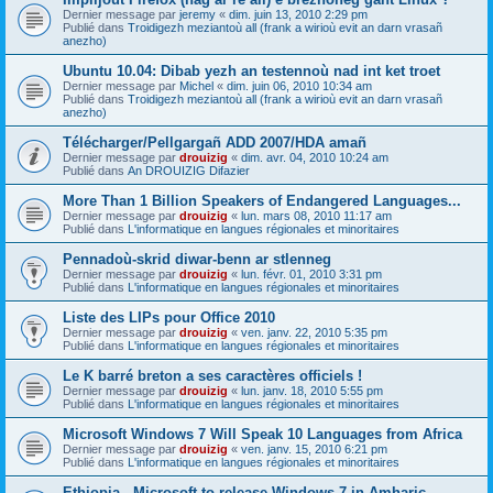
Dernier message par
jeremy
«
dim. juin 13, 2010 2:29 pm
Publié dans
Troidigezh meziantoù all (frank a wirioù evit an darn vrasañ
anezho)
Ubuntu 10.04: Dibab yezh an testennoù nad int ket troet
Dernier message par
Michel
«
dim. juin 06, 2010 10:34 am
Publié dans
Troidigezh meziantoù all (frank a wirioù evit an darn vrasañ
anezho)
Télécharger/Pellgargañ ADD 2007/HDA amañ
Dernier message par
drouizig
«
dim. avr. 04, 2010 10:24 am
Publié dans
An DROUIZIG Difazier
More Than 1 Billion Speakers of Endangered Languages...
Dernier message par
drouizig
«
lun. mars 08, 2010 11:17 am
Publié dans
L'informatique en langues régionales et minoritaires
Pennadoù-skrid diwar-benn ar stlenneg
Dernier message par
drouizig
«
lun. févr. 01, 2010 3:31 pm
Publié dans
L'informatique en langues régionales et minoritaires
Liste des LIPs pour Office 2010
Dernier message par
drouizig
«
ven. janv. 22, 2010 5:35 pm
Publié dans
L'informatique en langues régionales et minoritaires
Le K barré breton a ses caractères officiels !
Dernier message par
drouizig
«
lun. janv. 18, 2010 5:55 pm
Publié dans
L'informatique en langues régionales et minoritaires
Microsoft Windows 7 Will Speak 10 Languages from Africa
Dernier message par
drouizig
«
ven. janv. 15, 2010 6:21 pm
Publié dans
L'informatique en langues régionales et minoritaires
Ethiopia - Microsoft to release Windows 7 in Amharic