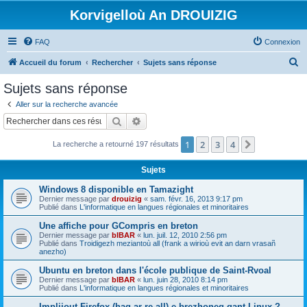
Korvigelloù An DROUIZIG
FAQ
Connexion
R
Accueil du forum
Rechercher
Sujets sans réponse
e
Sujets sans réponse
c
Aller sur la recherche avancée
h
Rechercher
Recherche avancée
e
1
2
3
4
Suivant
La recherche a retourné 197 résultats
r
c
Sujets
h
Windows 8 disponible en Tamazight
e
Dernier message par
drouizig
«
sam. févr. 16, 2013 9:17 pm
Publié dans
L'informatique en langues régionales et minoritaires
r
Une affiche pour GCompris en breton
Dernier message par
bIBAR
«
lun. juil. 12, 2010 2:56 pm
Publié dans
Troidigezh meziantoù all (frank a wirioù evit an darn vrasañ
anezho)
Ubuntu en breton dans l'école publique de Saint-Rvoal
Dernier message par
bIBAR
«
lun. juin 28, 2010 8:14 pm
Publié dans
L'informatique en langues régionales et minoritaires
Implijout Firefox (hag ar re all) e brezhoneg gant Linux ?