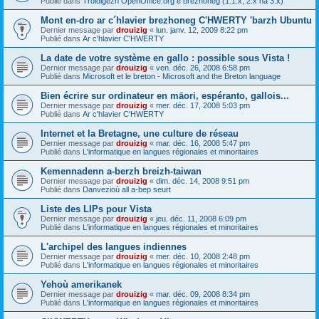
Publié dans
Troidigezh OpenOffice.org e brezhoneg (1.1.x, 2.x ha 3.x)
Mont en-dro ar c´hlavier brezhoneg C'HWERTY 'barzh Ubuntu
Dernier message par
drouizig
«
lun. janv. 12, 2009 8:22 pm
Publié dans
Ar c'hlavier C'HWERTY
La date de votre système en gallo : possible sous Vista !
Dernier message par
drouizig
«
ven. déc. 26, 2008 6:58 pm
Publié dans
Microsoft et le breton - Microsoft and the Breton language
Bien écrire sur ordinateur en māori, espéranto, gallois...
Dernier message par
drouizig
«
mer. déc. 17, 2008 5:03 pm
Publié dans
Ar c'hlavier C'HWERTY
Internet et la Bretagne, une culture de réseau
Dernier message par
drouizig
«
mar. déc. 16, 2008 5:47 pm
Publié dans
L'informatique en langues régionales et minoritaires
Kemennadenn a-berzh breizh-taiwan
Dernier message par
drouizig
«
dim. déc. 14, 2008 9:51 pm
Publié dans
Danvezioù all a-bep seurt
Liste des LIPs pour Vista
Dernier message par
drouizig
«
jeu. déc. 11, 2008 6:09 pm
Publié dans
L'informatique en langues régionales et minoritaires
L'archipel des langues indiennes
Dernier message par
drouizig
«
mer. déc. 10, 2008 2:48 pm
Publié dans
L'informatique en langues régionales et minoritaires
Yehoù amerikanek
Dernier message par
drouizig
«
mar. déc. 09, 2008 8:34 pm
Publié dans
L'informatique en langues régionales et minoritaires