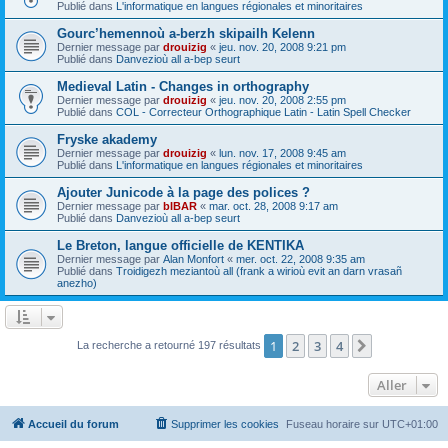
Publié dans
L'informatique en langues régionales et minoritaires
Gourc’hemennoù a-berzh skipailh Kelenn
Dernier message par
drouizig
«
jeu. nov. 20, 2008 9:21 pm
Publié dans
Danvezioù all a-bep seurt
Medieval Latin - Changes in orthography
Dernier message par
drouizig
«
jeu. nov. 20, 2008 2:55 pm
Publié dans
COL - Correcteur Orthographique Latin - Latin Spell Checker
Fryske akademy
Dernier message par
drouizig
«
lun. nov. 17, 2008 9:45 am
Publié dans
L'informatique en langues régionales et minoritaires
Ajouter Junicode à la page des polices ?
Dernier message par
bIBAR
«
mar. oct. 28, 2008 9:17 am
Publié dans
Danvezioù all a-bep seurt
Le Breton, langue officielle de KENTIKA
Dernier message par
Alan Monfort
«
mer. oct. 22, 2008 9:35 am
Publié dans
Troidigezh meziantoù all (frank a wirioù evit an darn vrasañ
anezho)
1
2
3
4
Suivant
La recherche a retourné 197 résultats
Aller
Accueil du forum
Supprimer les cookies
Fuseau horaire sur
UTC+01:00