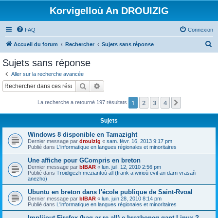
Korvigelloù An DROUIZIG
FAQ
Connexion
R
Accueil du forum
Rechercher
Sujets sans réponse
e
Sujets sans réponse
c
Aller sur la recherche avancée
h
Rechercher
Recherche avancée
e
1
2
3
4
Suivant
La recherche a retourné 197 résultats
r
c
Sujets
h
Windows 8 disponible en Tamazight
e
Dernier message par
drouizig
«
sam. févr. 16, 2013 9:17 pm
Publié dans
L'informatique en langues régionales et minoritaires
r
Une affiche pour GCompris en breton
Dernier message par
bIBAR
«
lun. juil. 12, 2010 2:56 pm
Publié dans
Troidigezh meziantoù all (frank a wirioù evit an darn vrasañ
anezho)
Ubuntu en breton dans l'école publique de Saint-Rvoal
Dernier message par
bIBAR
«
lun. juin 28, 2010 8:14 pm
Publié dans
L'informatique en langues régionales et minoritaires
Implijout Firefox (hag ar re all) e brezhoneg gant Linux ?