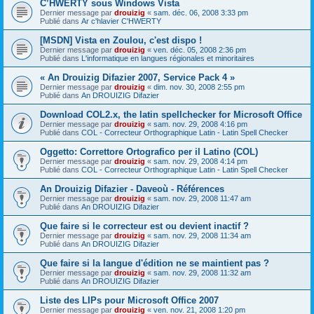
C’HWERTY sous Windows Vista
Dernier message par
drouizig
«
sam. déc. 06, 2008 3:33 pm
Publié dans
Ar c'hlavier C'HWERTY
[MSDN] Vista en Zoulou, c'est dispo !
Dernier message par
drouizig
«
ven. déc. 05, 2008 2:36 pm
Publié dans
L'informatique en langues régionales et minoritaires
« An Drouizig Difazier 2007, Service Pack 4 »
Dernier message par
drouizig
«
dim. nov. 30, 2008 2:55 pm
Publié dans
An DROUIZIG Difazier
Download COL2.x, the latin spellchecker for Microsoft Office
Dernier message par
drouizig
«
sam. nov. 29, 2008 4:16 pm
Publié dans
COL - Correcteur Orthographique Latin - Latin Spell Checker
Oggetto: Correttore Ortografico per il Latino (COL)
Dernier message par
drouizig
«
sam. nov. 29, 2008 4:14 pm
Publié dans
COL - Correcteur Orthographique Latin - Latin Spell Checker
An Drouizig Difazier - Daveoù - Références
Dernier message par
drouizig
«
sam. nov. 29, 2008 11:47 am
Publié dans
An DROUIZIG Difazier
Que faire si le correcteur est ou devient inactif ?
Dernier message par
drouizig
«
sam. nov. 29, 2008 11:34 am
Publié dans
An DROUIZIG Difazier
Que faire si la langue d'édition ne se maintient pas ?
Dernier message par
drouizig
«
sam. nov. 29, 2008 11:32 am
Publié dans
An DROUIZIG Difazier
Liste des LIPs pour Microsoft Office 2007
Dernier message par
drouizig
«
ven. nov. 21, 2008 1:20 pm