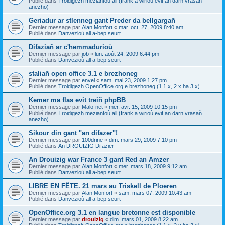
Publié dans
Troidigezh meziantoù all (frank a wirioù evit an darn vrasañ
anezho)
Geriadur ar stlenneg gant Preder da bellgargañ
Dernier message par
Alan Monfort
«
mar. oct. 27, 2009 8:40 am
Publié dans
Danvezioù all a-bep seurt
Difaziañ ar c'hemmadurioù
Dernier message par
job
«
lun. août 24, 2009 6:44 pm
Publié dans
Danvezioù all a-bep seurt
staliañ open office 3.1 e brezhoneg
Dernier message par
envel
«
sam. mai 23, 2009 1:27 pm
Publié dans
Troidigezh OpenOffice.org e brezhoneg (1.1.x, 2.x ha 3.x)
Kemer ma flas evit treiñ phpBB
Dernier message par
Malo-net
«
mer. avr. 15, 2009 10:15 pm
Publié dans
Troidigezh meziantoù all (frank a wirioù evit an darn vrasañ
anezho)
Sikour din gant "an difazer"!
Dernier message par
100drine
«
dim. mars 29, 2009 7:10 pm
Publié dans
An DROUIZIG Difazier
An Drouizig war France 3 gant Red an Amzer
Dernier message par
Alan Monfort
«
mer. mars 18, 2009 9:12 am
Publié dans
Danvezioù all a-bep seurt
LIBRE EN FÊTE. 21 mars au Triskell de Ploeren
Dernier message par
Alan Monfort
«
sam. mars 07, 2009 10:43 am
Publié dans
Danvezioù all a-bep seurt
OpenOffice.org 3.1 en langue bretonne est disponible
Dernier message par
drouizig
«
dim. mars 01, 2009 8:22 am