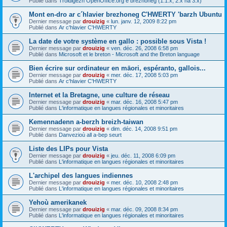
Publié dans
Troidigezh OpenOffice.org e brezhoneg (1.1.x, 2.x ha 3.x)
Mont en-dro ar c´hlavier brezhoneg C'HWERTY 'barzh Ubuntu
Dernier message par
drouizig
«
lun. janv. 12, 2009 8:22 pm
Publié dans
Ar c'hlavier C'HWERTY
La date de votre système en gallo : possible sous Vista !
Dernier message par
drouizig
«
ven. déc. 26, 2008 6:58 pm
Publié dans
Microsoft et le breton - Microsoft and the Breton language
Bien écrire sur ordinateur en māori, espéranto, gallois...
Dernier message par
drouizig
«
mer. déc. 17, 2008 5:03 pm
Publié dans
Ar c'hlavier C'HWERTY
Internet et la Bretagne, une culture de réseau
Dernier message par
drouizig
«
mar. déc. 16, 2008 5:47 pm
Publié dans
L'informatique en langues régionales et minoritaires
Kemennadenn a-berzh breizh-taiwan
Dernier message par
drouizig
«
dim. déc. 14, 2008 9:51 pm
Publié dans
Danvezioù all a-bep seurt
Liste des LIPs pour Vista
Dernier message par
drouizig
«
jeu. déc. 11, 2008 6:09 pm
Publié dans
L'informatique en langues régionales et minoritaires
L'archipel des langues indiennes
Dernier message par
drouizig
«
mer. déc. 10, 2008 2:48 pm
Publié dans
L'informatique en langues régionales et minoritaires
Yehoù amerikanek
Dernier message par
drouizig
«
mar. déc. 09, 2008 8:34 pm
Publié dans
L'informatique en langues régionales et minoritaires