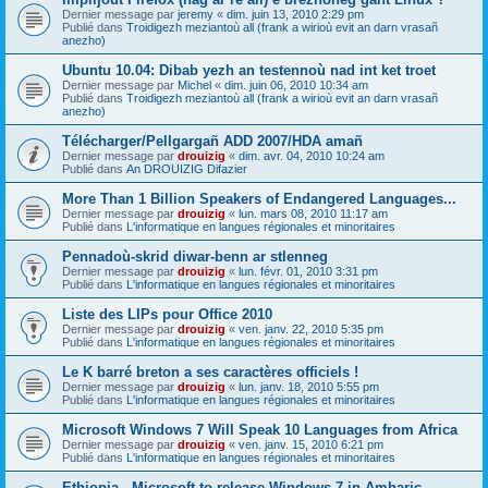
Dernier message par
jeremy
«
dim. juin 13, 2010 2:29 pm
Publié dans
Troidigezh meziantoù all (frank a wirioù evit an darn vrasañ
anezho)
Ubuntu 10.04: Dibab yezh an testennoù nad int ket troet
Dernier message par
Michel
«
dim. juin 06, 2010 10:34 am
Publié dans
Troidigezh meziantoù all (frank a wirioù evit an darn vrasañ
anezho)
Télécharger/Pellgargañ ADD 2007/HDA amañ
Dernier message par
drouizig
«
dim. avr. 04, 2010 10:24 am
Publié dans
An DROUIZIG Difazier
More Than 1 Billion Speakers of Endangered Languages...
Dernier message par
drouizig
«
lun. mars 08, 2010 11:17 am
Publié dans
L'informatique en langues régionales et minoritaires
Pennadoù-skrid diwar-benn ar stlenneg
Dernier message par
drouizig
«
lun. févr. 01, 2010 3:31 pm
Publié dans
L'informatique en langues régionales et minoritaires
Liste des LIPs pour Office 2010
Dernier message par
drouizig
«
ven. janv. 22, 2010 5:35 pm
Publié dans
L'informatique en langues régionales et minoritaires
Le K barré breton a ses caractères officiels !
Dernier message par
drouizig
«
lun. janv. 18, 2010 5:55 pm
Publié dans
L'informatique en langues régionales et minoritaires
Microsoft Windows 7 Will Speak 10 Languages from Africa
Dernier message par
drouizig
«
ven. janv. 15, 2010 6:21 pm
Publié dans
L'informatique en langues régionales et minoritaires
Ethiopia - Microsoft to release Windows 7 in Amharic