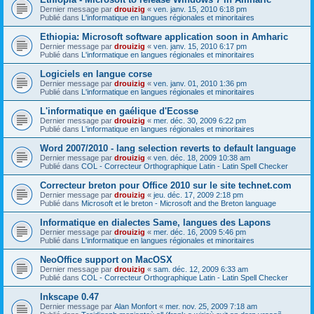
Dernier message par
drouizig
«
ven. janv. 15, 2010 6:18 pm
Publié dans
L'informatique en langues régionales et minoritaires
Ethiopia: Microsoft software application soon in Amharic
Dernier message par
drouizig
«
ven. janv. 15, 2010 6:17 pm
Publié dans
L'informatique en langues régionales et minoritaires
Logiciels en langue corse
Dernier message par
drouizig
«
ven. janv. 01, 2010 1:36 pm
Publié dans
L'informatique en langues régionales et minoritaires
L'informatique en gaélique d'Ecosse
Dernier message par
drouizig
«
mer. déc. 30, 2009 6:22 pm
Publié dans
L'informatique en langues régionales et minoritaires
Word 2007/2010 - lang selection reverts to default language
Dernier message par
drouizig
«
ven. déc. 18, 2009 10:38 am
Publié dans
COL - Correcteur Orthographique Latin - Latin Spell Checker
Correcteur breton pour Office 2010 sur le site technet.com
Dernier message par
drouizig
«
jeu. déc. 17, 2009 2:18 pm
Publié dans
Microsoft et le breton - Microsoft and the Breton language
Informatique en dialectes Same, langues des Lapons
Dernier message par
drouizig
«
mer. déc. 16, 2009 5:46 pm
Publié dans
L'informatique en langues régionales et minoritaires
NeoOffice support on MacOSX
Dernier message par
drouizig
«
sam. déc. 12, 2009 6:33 am
Publié dans
COL - Correcteur Orthographique Latin - Latin Spell Checker
Inkscape 0.47
Dernier message par
Alan Monfort
«
mer. nov. 25, 2009 7:18 am