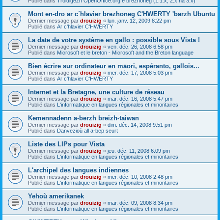
Publié dans
Troidigezh OpenOffice.org e brezhoneg (1.1.x, 2.x ha 3.x)
Mont en-dro ar c´hlavier brezhoneg C'HWERTY 'barzh Ubuntu
Dernier message par
drouizig
«
lun. janv. 12, 2009 8:22 pm
Publié dans
Ar c'hlavier C'HWERTY
La date de votre système en gallo : possible sous Vista !
Dernier message par
drouizig
«
ven. déc. 26, 2008 6:58 pm
Publié dans
Microsoft et le breton - Microsoft and the Breton language
Bien écrire sur ordinateur en māori, espéranto, gallois...
Dernier message par
drouizig
«
mer. déc. 17, 2008 5:03 pm
Publié dans
Ar c'hlavier C'HWERTY
Internet et la Bretagne, une culture de réseau
Dernier message par
drouizig
«
mar. déc. 16, 2008 5:47 pm
Publié dans
L'informatique en langues régionales et minoritaires
Kemennadenn a-berzh breizh-taiwan
Dernier message par
drouizig
«
dim. déc. 14, 2008 9:51 pm
Publié dans
Danvezioù all a-bep seurt
Liste des LIPs pour Vista
Dernier message par
drouizig
«
jeu. déc. 11, 2008 6:09 pm
Publié dans
L'informatique en langues régionales et minoritaires
L'archipel des langues indiennes
Dernier message par
drouizig
«
mer. déc. 10, 2008 2:48 pm
Publié dans
L'informatique en langues régionales et minoritaires
Yehoù amerikanek
Dernier message par
drouizig
«
mar. déc. 09, 2008 8:34 pm
Publié dans
L'informatique en langues régionales et minoritaires