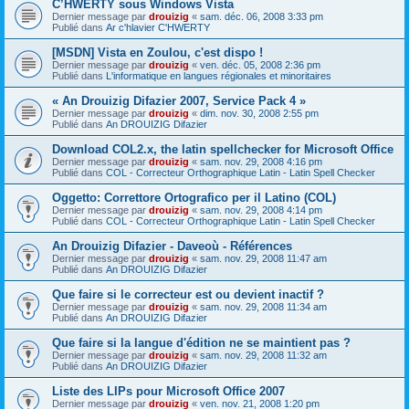
C’HWERTY sous Windows Vista
Dernier message par
drouizig
«
sam. déc. 06, 2008 3:33 pm
Publié dans
Ar c'hlavier C'HWERTY
[MSDN] Vista en Zoulou, c'est dispo !
Dernier message par
drouizig
«
ven. déc. 05, 2008 2:36 pm
Publié dans
L'informatique en langues régionales et minoritaires
« An Drouizig Difazier 2007, Service Pack 4 »
Dernier message par
drouizig
«
dim. nov. 30, 2008 2:55 pm
Publié dans
An DROUIZIG Difazier
Download COL2.x, the latin spellchecker for Microsoft Office
Dernier message par
drouizig
«
sam. nov. 29, 2008 4:16 pm
Publié dans
COL - Correcteur Orthographique Latin - Latin Spell Checker
Oggetto: Correttore Ortografico per il Latino (COL)
Dernier message par
drouizig
«
sam. nov. 29, 2008 4:14 pm
Publié dans
COL - Correcteur Orthographique Latin - Latin Spell Checker
An Drouizig Difazier - Daveoù - Références
Dernier message par
drouizig
«
sam. nov. 29, 2008 11:47 am
Publié dans
An DROUIZIG Difazier
Que faire si le correcteur est ou devient inactif ?
Dernier message par
drouizig
«
sam. nov. 29, 2008 11:34 am
Publié dans
An DROUIZIG Difazier
Que faire si la langue d'édition ne se maintient pas ?
Dernier message par
drouizig
«
sam. nov. 29, 2008 11:32 am
Publié dans
An DROUIZIG Difazier
Liste des LIPs pour Microsoft Office 2007
Dernier message par
drouizig
«
ven. nov. 21, 2008 1:20 pm