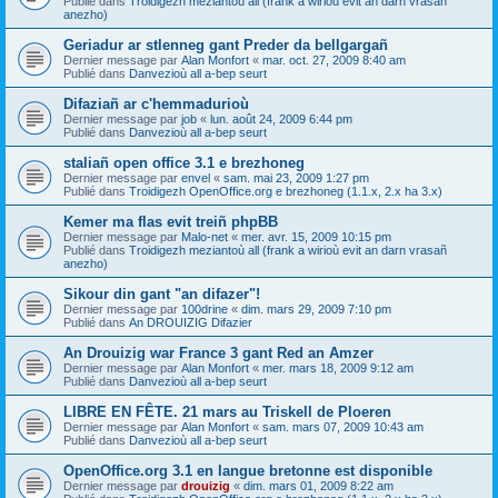
Publié dans
Troidigezh meziantoù all (frank a wirioù evit an darn vrasañ
anezho)
Geriadur ar stlenneg gant Preder da bellgargañ
Dernier message par
Alan Monfort
«
mar. oct. 27, 2009 8:40 am
Publié dans
Danvezioù all a-bep seurt
Difaziañ ar c'hemmadurioù
Dernier message par
job
«
lun. août 24, 2009 6:44 pm
Publié dans
Danvezioù all a-bep seurt
staliañ open office 3.1 e brezhoneg
Dernier message par
envel
«
sam. mai 23, 2009 1:27 pm
Publié dans
Troidigezh OpenOffice.org e brezhoneg (1.1.x, 2.x ha 3.x)
Kemer ma flas evit treiñ phpBB
Dernier message par
Malo-net
«
mer. avr. 15, 2009 10:15 pm
Publié dans
Troidigezh meziantoù all (frank a wirioù evit an darn vrasañ
anezho)
Sikour din gant "an difazer"!
Dernier message par
100drine
«
dim. mars 29, 2009 7:10 pm
Publié dans
An DROUIZIG Difazier
An Drouizig war France 3 gant Red an Amzer
Dernier message par
Alan Monfort
«
mer. mars 18, 2009 9:12 am
Publié dans
Danvezioù all a-bep seurt
LIBRE EN FÊTE. 21 mars au Triskell de Ploeren
Dernier message par
Alan Monfort
«
sam. mars 07, 2009 10:43 am
Publié dans
Danvezioù all a-bep seurt
OpenOffice.org 3.1 en langue bretonne est disponible
Dernier message par
drouizig
«
dim. mars 01, 2009 8:22 am