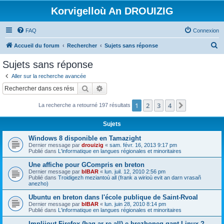
Korvigelloù An DROUIZIG
FAQ
Connexion
R
Accueil du forum
Rechercher
Sujets sans réponse
e
Sujets sans réponse
c
Aller sur la recherche avancée
h
Rechercher
Recherche avancée
e
1
2
3
4
Suivant
La recherche a retourné 197 résultats
r
c
Sujets
h
Windows 8 disponible en Tamazight
e
Dernier message par
drouizig
«
sam. févr. 16, 2013 9:17 pm
Publié dans
L'informatique en langues régionales et minoritaires
r
Une affiche pour GCompris en breton
Dernier message par
bIBAR
«
lun. juil. 12, 2010 2:56 pm
Publié dans
Troidigezh meziantoù all (frank a wirioù evit an darn vrasañ
anezho)
Ubuntu en breton dans l'école publique de Saint-Rvoal
Dernier message par
bIBAR
«
lun. juin 28, 2010 8:14 pm
Publié dans
L'informatique en langues régionales et minoritaires
Implijout Firefox (hag ar re all) e brezhoneg gant Linux ?