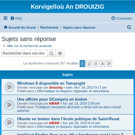
Korvigelloù An DROUIZIG
FAQ
Connexion
R
Accueil du forum
Rechercher
Sujets sans réponse
e
Sujets sans réponse
c
Aller sur la recherche avancée
h
Rechercher
Recherche avancée
e
1
2
3
4
Suivant
La recherche a retourné 197 résultats
r
c
Sujets
h
Windows 8 disponible en Tamazight
e
Dernier message par
drouizig
«
sam. févr. 16, 2013 9:17 pm
Publié dans
L'informatique en langues régionales et minoritaires
r
Une affiche pour GCompris en breton
Dernier message par
bIBAR
«
lun. juil. 12, 2010 2:56 pm
Publié dans
Troidigezh meziantoù all (frank a wirioù evit an darn vrasañ
anezho)
Ubuntu en breton dans l'école publique de Saint-Rvoal
Dernier message par
bIBAR
«
lun. juin 28, 2010 8:14 pm
Publié dans
L'informatique en langues régionales et minoritaires
Implijout Firefox (hag ar re all) e brezhoneg gant Linux ?