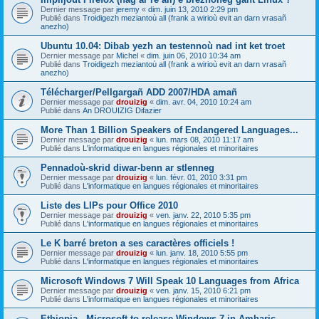
Dernier message par
jeremy
«
dim. juin 13, 2010 2:29 pm
Publié dans
Troidigezh meziantoù all (frank a wirioù evit an darn vrasañ
anezho)
Ubuntu 10.04: Dibab yezh an testennoù nad int ket troet
Dernier message par
Michel
«
dim. juin 06, 2010 10:34 am
Publié dans
Troidigezh meziantoù all (frank a wirioù evit an darn vrasañ
anezho)
Télécharger/Pellgargañ ADD 2007/HDA amañ
Dernier message par
drouizig
«
dim. avr. 04, 2010 10:24 am
Publié dans
An DROUIZIG Difazier
More Than 1 Billion Speakers of Endangered Languages...
Dernier message par
drouizig
«
lun. mars 08, 2010 11:17 am
Publié dans
L'informatique en langues régionales et minoritaires
Pennadoù-skrid diwar-benn ar stlenneg
Dernier message par
drouizig
«
lun. févr. 01, 2010 3:31 pm
Publié dans
L'informatique en langues régionales et minoritaires
Liste des LIPs pour Office 2010
Dernier message par
drouizig
«
ven. janv. 22, 2010 5:35 pm
Publié dans
L'informatique en langues régionales et minoritaires
Le K barré breton a ses caractères officiels !
Dernier message par
drouizig
«
lun. janv. 18, 2010 5:55 pm
Publié dans
L'informatique en langues régionales et minoritaires
Microsoft Windows 7 Will Speak 10 Languages from Africa
Dernier message par
drouizig
«
ven. janv. 15, 2010 6:21 pm
Publié dans
L'informatique en langues régionales et minoritaires
Ethiopia - Microsoft to release Windows 7 in Amharic