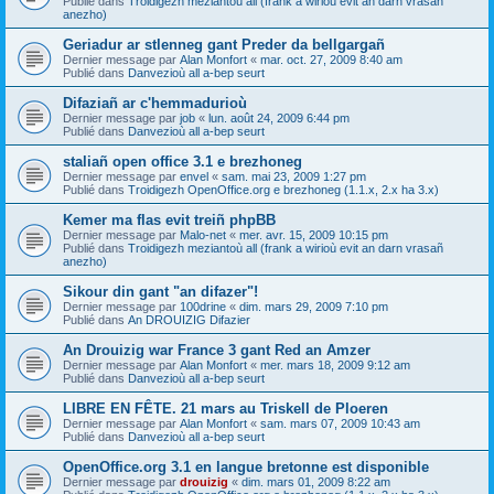
Publié dans
Troidigezh meziantoù all (frank a wirioù evit an darn vrasañ
anezho)
Geriadur ar stlenneg gant Preder da bellgargañ
Dernier message par
Alan Monfort
«
mar. oct. 27, 2009 8:40 am
Publié dans
Danvezioù all a-bep seurt
Difaziañ ar c'hemmadurioù
Dernier message par
job
«
lun. août 24, 2009 6:44 pm
Publié dans
Danvezioù all a-bep seurt
staliañ open office 3.1 e brezhoneg
Dernier message par
envel
«
sam. mai 23, 2009 1:27 pm
Publié dans
Troidigezh OpenOffice.org e brezhoneg (1.1.x, 2.x ha 3.x)
Kemer ma flas evit treiñ phpBB
Dernier message par
Malo-net
«
mer. avr. 15, 2009 10:15 pm
Publié dans
Troidigezh meziantoù all (frank a wirioù evit an darn vrasañ
anezho)
Sikour din gant "an difazer"!
Dernier message par
100drine
«
dim. mars 29, 2009 7:10 pm
Publié dans
An DROUIZIG Difazier
An Drouizig war France 3 gant Red an Amzer
Dernier message par
Alan Monfort
«
mer. mars 18, 2009 9:12 am
Publié dans
Danvezioù all a-bep seurt
LIBRE EN FÊTE. 21 mars au Triskell de Ploeren
Dernier message par
Alan Monfort
«
sam. mars 07, 2009 10:43 am
Publié dans
Danvezioù all a-bep seurt
OpenOffice.org 3.1 en langue bretonne est disponible
Dernier message par
drouizig
«
dim. mars 01, 2009 8:22 am