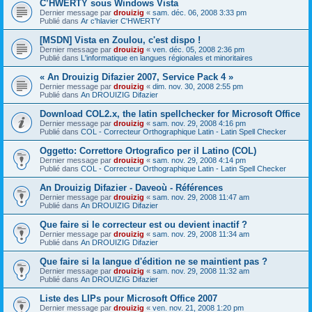
C’HWERTY sous Windows Vista
Dernier message par
drouizig
«
sam. déc. 06, 2008 3:33 pm
Publié dans
Ar c'hlavier C'HWERTY
[MSDN] Vista en Zoulou, c'est dispo !
Dernier message par
drouizig
«
ven. déc. 05, 2008 2:36 pm
Publié dans
L'informatique en langues régionales et minoritaires
« An Drouizig Difazier 2007, Service Pack 4 »
Dernier message par
drouizig
«
dim. nov. 30, 2008 2:55 pm
Publié dans
An DROUIZIG Difazier
Download COL2.x, the latin spellchecker for Microsoft Office
Dernier message par
drouizig
«
sam. nov. 29, 2008 4:16 pm
Publié dans
COL - Correcteur Orthographique Latin - Latin Spell Checker
Oggetto: Correttore Ortografico per il Latino (COL)
Dernier message par
drouizig
«
sam. nov. 29, 2008 4:14 pm
Publié dans
COL - Correcteur Orthographique Latin - Latin Spell Checker
An Drouizig Difazier - Daveoù - Références
Dernier message par
drouizig
«
sam. nov. 29, 2008 11:47 am
Publié dans
An DROUIZIG Difazier
Que faire si le correcteur est ou devient inactif ?
Dernier message par
drouizig
«
sam. nov. 29, 2008 11:34 am
Publié dans
An DROUIZIG Difazier
Que faire si la langue d'édition ne se maintient pas ?
Dernier message par
drouizig
«
sam. nov. 29, 2008 11:32 am
Publié dans
An DROUIZIG Difazier
Liste des LIPs pour Microsoft Office 2007
Dernier message par
drouizig
«
ven. nov. 21, 2008 1:20 pm