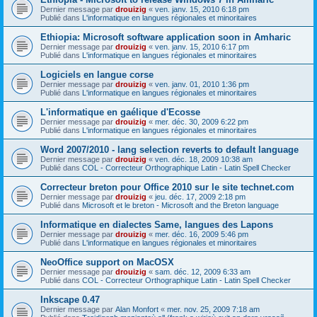
Dernier message par
drouizig
«
ven. janv. 15, 2010 6:18 pm
Publié dans
L'informatique en langues régionales et minoritaires
Ethiopia: Microsoft software application soon in Amharic
Dernier message par
drouizig
«
ven. janv. 15, 2010 6:17 pm
Publié dans
L'informatique en langues régionales et minoritaires
Logiciels en langue corse
Dernier message par
drouizig
«
ven. janv. 01, 2010 1:36 pm
Publié dans
L'informatique en langues régionales et minoritaires
L'informatique en gaélique d'Ecosse
Dernier message par
drouizig
«
mer. déc. 30, 2009 6:22 pm
Publié dans
L'informatique en langues régionales et minoritaires
Word 2007/2010 - lang selection reverts to default language
Dernier message par
drouizig
«
ven. déc. 18, 2009 10:38 am
Publié dans
COL - Correcteur Orthographique Latin - Latin Spell Checker
Correcteur breton pour Office 2010 sur le site technet.com
Dernier message par
drouizig
«
jeu. déc. 17, 2009 2:18 pm
Publié dans
Microsoft et le breton - Microsoft and the Breton language
Informatique en dialectes Same, langues des Lapons
Dernier message par
drouizig
«
mer. déc. 16, 2009 5:46 pm
Publié dans
L'informatique en langues régionales et minoritaires
NeoOffice support on MacOSX
Dernier message par
drouizig
«
sam. déc. 12, 2009 6:33 am
Publié dans
COL - Correcteur Orthographique Latin - Latin Spell Checker
Inkscape 0.47
Dernier message par
Alan Monfort
«
mer. nov. 25, 2009 7:18 am