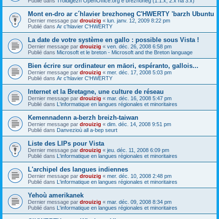
Publié dans
Troidigezh OpenOffice.org e brezhoneg (1.1.x, 2.x ha 3.x)
Mont en-dro ar c´hlavier brezhoneg C'HWERTY 'barzh Ubuntu
Dernier message par
drouizig
«
lun. janv. 12, 2009 8:22 pm
Publié dans
Ar c'hlavier C'HWERTY
La date de votre système en gallo : possible sous Vista !
Dernier message par
drouizig
«
ven. déc. 26, 2008 6:58 pm
Publié dans
Microsoft et le breton - Microsoft and the Breton language
Bien écrire sur ordinateur en māori, espéranto, gallois...
Dernier message par
drouizig
«
mer. déc. 17, 2008 5:03 pm
Publié dans
Ar c'hlavier C'HWERTY
Internet et la Bretagne, une culture de réseau
Dernier message par
drouizig
«
mar. déc. 16, 2008 5:47 pm
Publié dans
L'informatique en langues régionales et minoritaires
Kemennadenn a-berzh breizh-taiwan
Dernier message par
drouizig
«
dim. déc. 14, 2008 9:51 pm
Publié dans
Danvezioù all a-bep seurt
Liste des LIPs pour Vista
Dernier message par
drouizig
«
jeu. déc. 11, 2008 6:09 pm
Publié dans
L'informatique en langues régionales et minoritaires
L'archipel des langues indiennes
Dernier message par
drouizig
«
mer. déc. 10, 2008 2:48 pm
Publié dans
L'informatique en langues régionales et minoritaires
Yehoù amerikanek
Dernier message par
drouizig
«
mar. déc. 09, 2008 8:34 pm
Publié dans
L'informatique en langues régionales et minoritaires