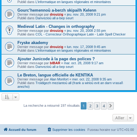
Publié dans
L'informatique en langues régionales et minoritaires
Gourc’hemennoù a-berzh skipailh Kelenn
Dernier message par
drouizig
«
jeu. nov. 20, 2008 9:21 pm
Publié dans
Danvezioù all a-bep seurt
Medieval Latin - Changes in orthography
Dernier message par
drouizig
«
jeu. nov. 20, 2008 2:55 pm
Publié dans
COL - Correcteur Orthographique Latin - Latin Spell Checker
Fryske akademy
Dernier message par
drouizig
«
lun. nov. 17, 2008 9:45 am
Publié dans
L'informatique en langues régionales et minoritaires
Ajouter Junicode à la page des polices ?
Dernier message par
bIBAR
«
mar. oct. 28, 2008 9:17 am
Publié dans
Danvezioù all a-bep seurt
Le Breton, langue officielle de KENTIKA
Dernier message par
Alan Monfort
«
mer. oct. 22, 2008 9:35 am
Publié dans
Troidigezh meziantoù all (frank a wirioù evit an darn vrasañ
anezho)
1
2
3
4
Suivant
La recherche a retourné 197 résultats
Aller
Accueil du forum
Supprimer les cookies
Fuseau horaire sur
UTC+01:00