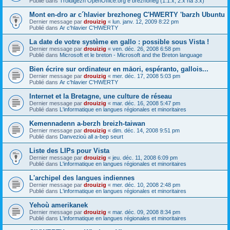
Publié dans
Troidigezh OpenOffice.org e brezhoneg (1.1.x, 2.x ha 3.x)
Mont en-dro ar c´hlavier brezhoneg C'HWERTY 'barzh Ubuntu
Dernier message par
drouizig
«
lun. janv. 12, 2009 8:22 pm
Publié dans
Ar c'hlavier C'HWERTY
La date de votre système en gallo : possible sous Vista !
Dernier message par
drouizig
«
ven. déc. 26, 2008 6:58 pm
Publié dans
Microsoft et le breton - Microsoft and the Breton language
Bien écrire sur ordinateur en māori, espéranto, gallois...
Dernier message par
drouizig
«
mer. déc. 17, 2008 5:03 pm
Publié dans
Ar c'hlavier C'HWERTY
Internet et la Bretagne, une culture de réseau
Dernier message par
drouizig
«
mar. déc. 16, 2008 5:47 pm
Publié dans
L'informatique en langues régionales et minoritaires
Kemennadenn a-berzh breizh-taiwan
Dernier message par
drouizig
«
dim. déc. 14, 2008 9:51 pm
Publié dans
Danvezioù all a-bep seurt
Liste des LIPs pour Vista
Dernier message par
drouizig
«
jeu. déc. 11, 2008 6:09 pm
Publié dans
L'informatique en langues régionales et minoritaires
L'archipel des langues indiennes
Dernier message par
drouizig
«
mer. déc. 10, 2008 2:48 pm
Publié dans
L'informatique en langues régionales et minoritaires
Yehoù amerikanek
Dernier message par
drouizig
«
mar. déc. 09, 2008 8:34 pm
Publié dans
L'informatique en langues régionales et minoritaires