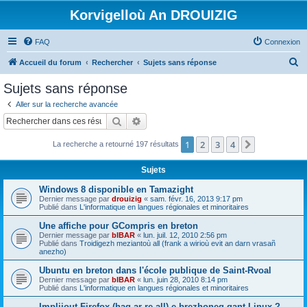
Korvigelloù An DROUIZIG
FAQ
Connexion
R
Accueil du forum
Rechercher
Sujets sans réponse
e
Sujets sans réponse
c
Aller sur la recherche avancée
h
Rechercher
Recherche avancée
e
1
2
3
4
Suivant
La recherche a retourné 197 résultats
r
c
Sujets
h
Windows 8 disponible en Tamazight
e
Dernier message par
drouizig
«
sam. févr. 16, 2013 9:17 pm
Publié dans
L'informatique en langues régionales et minoritaires
r
Une affiche pour GCompris en breton
Dernier message par
bIBAR
«
lun. juil. 12, 2010 2:56 pm
Publié dans
Troidigezh meziantoù all (frank a wirioù evit an darn vrasañ
anezho)
Ubuntu en breton dans l'école publique de Saint-Rvoal
Dernier message par
bIBAR
«
lun. juin 28, 2010 8:14 pm
Publié dans
L'informatique en langues régionales et minoritaires
Implijout Firefox (hag ar re all) e brezhoneg gant Linux ?