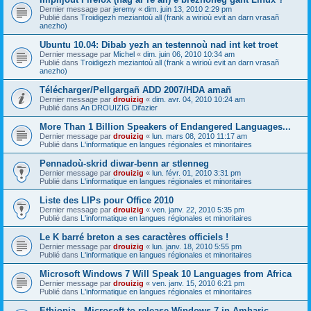
Dernier message par
jeremy
«
dim. juin 13, 2010 2:29 pm
Publié dans
Troidigezh meziantoù all (frank a wirioù evit an darn vrasañ
anezho)
Ubuntu 10.04: Dibab yezh an testennoù nad int ket troet
Dernier message par
Michel
«
dim. juin 06, 2010 10:34 am
Publié dans
Troidigezh meziantoù all (frank a wirioù evit an darn vrasañ
anezho)
Télécharger/Pellgargañ ADD 2007/HDA amañ
Dernier message par
drouizig
«
dim. avr. 04, 2010 10:24 am
Publié dans
An DROUIZIG Difazier
More Than 1 Billion Speakers of Endangered Languages...
Dernier message par
drouizig
«
lun. mars 08, 2010 11:17 am
Publié dans
L'informatique en langues régionales et minoritaires
Pennadoù-skrid diwar-benn ar stlenneg
Dernier message par
drouizig
«
lun. févr. 01, 2010 3:31 pm
Publié dans
L'informatique en langues régionales et minoritaires
Liste des LIPs pour Office 2010
Dernier message par
drouizig
«
ven. janv. 22, 2010 5:35 pm
Publié dans
L'informatique en langues régionales et minoritaires
Le K barré breton a ses caractères officiels !
Dernier message par
drouizig
«
lun. janv. 18, 2010 5:55 pm
Publié dans
L'informatique en langues régionales et minoritaires
Microsoft Windows 7 Will Speak 10 Languages from Africa
Dernier message par
drouizig
«
ven. janv. 15, 2010 6:21 pm
Publié dans
L'informatique en langues régionales et minoritaires
Ethiopia - Microsoft to release Windows 7 in Amharic