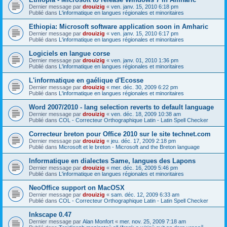
Dernier message par
drouizig
«
ven. janv. 15, 2010 6:18 pm
Publié dans
L'informatique en langues régionales et minoritaires
Ethiopia: Microsoft software application soon in Amharic
Dernier message par
drouizig
«
ven. janv. 15, 2010 6:17 pm
Publié dans
L'informatique en langues régionales et minoritaires
Logiciels en langue corse
Dernier message par
drouizig
«
ven. janv. 01, 2010 1:36 pm
Publié dans
L'informatique en langues régionales et minoritaires
L'informatique en gaélique d'Ecosse
Dernier message par
drouizig
«
mer. déc. 30, 2009 6:22 pm
Publié dans
L'informatique en langues régionales et minoritaires
Word 2007/2010 - lang selection reverts to default language
Dernier message par
drouizig
«
ven. déc. 18, 2009 10:38 am
Publié dans
COL - Correcteur Orthographique Latin - Latin Spell Checker
Correcteur breton pour Office 2010 sur le site technet.com
Dernier message par
drouizig
«
jeu. déc. 17, 2009 2:18 pm
Publié dans
Microsoft et le breton - Microsoft and the Breton language
Informatique en dialectes Same, langues des Lapons
Dernier message par
drouizig
«
mer. déc. 16, 2009 5:46 pm
Publié dans
L'informatique en langues régionales et minoritaires
NeoOffice support on MacOSX
Dernier message par
drouizig
«
sam. déc. 12, 2009 6:33 am
Publié dans
COL - Correcteur Orthographique Latin - Latin Spell Checker
Inkscape 0.47
Dernier message par
Alan Monfort
«
mer. nov. 25, 2009 7:18 am