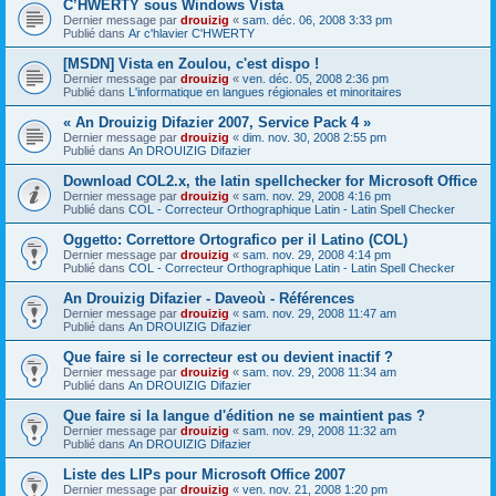
C’HWERTY sous Windows Vista
Dernier message par
drouizig
«
sam. déc. 06, 2008 3:33 pm
Publié dans
Ar c'hlavier C'HWERTY
[MSDN] Vista en Zoulou, c'est dispo !
Dernier message par
drouizig
«
ven. déc. 05, 2008 2:36 pm
Publié dans
L'informatique en langues régionales et minoritaires
« An Drouizig Difazier 2007, Service Pack 4 »
Dernier message par
drouizig
«
dim. nov. 30, 2008 2:55 pm
Publié dans
An DROUIZIG Difazier
Download COL2.x, the latin spellchecker for Microsoft Office
Dernier message par
drouizig
«
sam. nov. 29, 2008 4:16 pm
Publié dans
COL - Correcteur Orthographique Latin - Latin Spell Checker
Oggetto: Correttore Ortografico per il Latino (COL)
Dernier message par
drouizig
«
sam. nov. 29, 2008 4:14 pm
Publié dans
COL - Correcteur Orthographique Latin - Latin Spell Checker
An Drouizig Difazier - Daveoù - Références
Dernier message par
drouizig
«
sam. nov. 29, 2008 11:47 am
Publié dans
An DROUIZIG Difazier
Que faire si le correcteur est ou devient inactif ?
Dernier message par
drouizig
«
sam. nov. 29, 2008 11:34 am
Publié dans
An DROUIZIG Difazier
Que faire si la langue d'édition ne se maintient pas ?
Dernier message par
drouizig
«
sam. nov. 29, 2008 11:32 am
Publié dans
An DROUIZIG Difazier
Liste des LIPs pour Microsoft Office 2007
Dernier message par
drouizig
«
ven. nov. 21, 2008 1:20 pm