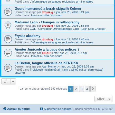
Publié dans
L'informatique en langues régionales et minoritaires
Gourc’hemennoù a-berzh skipailh Kelenn
Dernier message par
drouizig
«
jeu. nov. 20, 2008 9:21 pm
Publié dans
Danvezioù all a-bep seurt
Medieval Latin - Changes in orthography
Dernier message par
drouizig
«
jeu. nov. 20, 2008 2:55 pm
Publié dans
COL - Correcteur Orthographique Latin - Latin Spell Checker
Fryske akademy
Dernier message par
drouizig
«
lun. nov. 17, 2008 9:45 am
Publié dans
L'informatique en langues régionales et minoritaires
Ajouter Junicode à la page des polices ?
Dernier message par
bIBAR
«
mar. oct. 28, 2008 9:17 am
Publié dans
Danvezioù all a-bep seurt
Le Breton, langue officielle de KENTIKA
Dernier message par
Alan Monfort
«
mer. oct. 22, 2008 9:35 am
Publié dans
Troidigezh meziantoù all (frank a wirioù evit an darn vrasañ
anezho)
1
2
3
4
Suivant
La recherche a retourné 197 résultats
Aller
Accueil du forum
Supprimer les cookies
Fuseau horaire sur
UTC+01:00