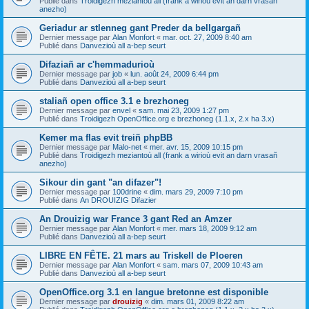
Publié dans
Troidigezh meziantoù all (frank a wirioù evit an darn vrasañ
anezho)
Geriadur ar stlenneg gant Preder da bellgargañ
Dernier message par
Alan Monfort
«
mar. oct. 27, 2009 8:40 am
Publié dans
Danvezioù all a-bep seurt
Difaziañ ar c'hemmadurioù
Dernier message par
job
«
lun. août 24, 2009 6:44 pm
Publié dans
Danvezioù all a-bep seurt
staliañ open office 3.1 e brezhoneg
Dernier message par
envel
«
sam. mai 23, 2009 1:27 pm
Publié dans
Troidigezh OpenOffice.org e brezhoneg (1.1.x, 2.x ha 3.x)
Kemer ma flas evit treiñ phpBB
Dernier message par
Malo-net
«
mer. avr. 15, 2009 10:15 pm
Publié dans
Troidigezh meziantoù all (frank a wirioù evit an darn vrasañ
anezho)
Sikour din gant "an difazer"!
Dernier message par
100drine
«
dim. mars 29, 2009 7:10 pm
Publié dans
An DROUIZIG Difazier
An Drouizig war France 3 gant Red an Amzer
Dernier message par
Alan Monfort
«
mer. mars 18, 2009 9:12 am
Publié dans
Danvezioù all a-bep seurt
LIBRE EN FÊTE. 21 mars au Triskell de Ploeren
Dernier message par
Alan Monfort
«
sam. mars 07, 2009 10:43 am
Publié dans
Danvezioù all a-bep seurt
OpenOffice.org 3.1 en langue bretonne est disponible
Dernier message par
drouizig
«
dim. mars 01, 2009 8:22 am