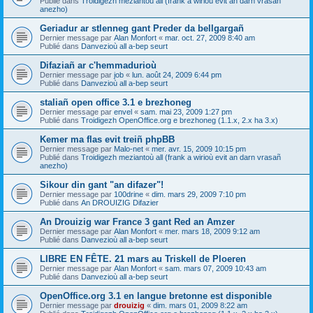
Publié dans
Troidigezh meziantoù all (frank a wirioù evit an darn vrasañ
anezho)
Geriadur ar stlenneg gant Preder da bellgargañ
Dernier message par
Alan Monfort
«
mar. oct. 27, 2009 8:40 am
Publié dans
Danvezioù all a-bep seurt
Difaziañ ar c'hemmadurioù
Dernier message par
job
«
lun. août 24, 2009 6:44 pm
Publié dans
Danvezioù all a-bep seurt
staliañ open office 3.1 e brezhoneg
Dernier message par
envel
«
sam. mai 23, 2009 1:27 pm
Publié dans
Troidigezh OpenOffice.org e brezhoneg (1.1.x, 2.x ha 3.x)
Kemer ma flas evit treiñ phpBB
Dernier message par
Malo-net
«
mer. avr. 15, 2009 10:15 pm
Publié dans
Troidigezh meziantoù all (frank a wirioù evit an darn vrasañ
anezho)
Sikour din gant "an difazer"!
Dernier message par
100drine
«
dim. mars 29, 2009 7:10 pm
Publié dans
An DROUIZIG Difazier
An Drouizig war France 3 gant Red an Amzer
Dernier message par
Alan Monfort
«
mer. mars 18, 2009 9:12 am
Publié dans
Danvezioù all a-bep seurt
LIBRE EN FÊTE. 21 mars au Triskell de Ploeren
Dernier message par
Alan Monfort
«
sam. mars 07, 2009 10:43 am
Publié dans
Danvezioù all a-bep seurt
OpenOffice.org 3.1 en langue bretonne est disponible
Dernier message par
drouizig
«
dim. mars 01, 2009 8:22 am