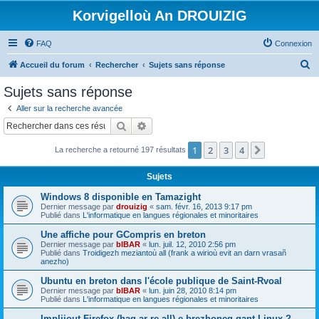
Korvigelloù An DROUIZIG
FAQ
Connexion
R
Accueil du forum
Rechercher
Sujets sans réponse
e
Sujets sans réponse
c
Aller sur la recherche avancée
h
Rechercher
Recherche avancée
e
1
2
3
4
Suivant
La recherche a retourné 197 résultats
r
c
Sujets
h
Windows 8 disponible en Tamazight
e
Dernier message par
drouizig
«
sam. févr. 16, 2013 9:17 pm
Publié dans
L'informatique en langues régionales et minoritaires
r
Une affiche pour GCompris en breton
Dernier message par
bIBAR
«
lun. juil. 12, 2010 2:56 pm
Publié dans
Troidigezh meziantoù all (frank a wirioù evit an darn vrasañ
anezho)
Ubuntu en breton dans l'école publique de Saint-Rvoal
Dernier message par
bIBAR
«
lun. juin 28, 2010 8:14 pm
Publié dans
L'informatique en langues régionales et minoritaires
Implijout Firefox (hag ar re all) e brezhoneg gant Linux ?