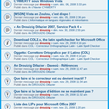
C’HWERTY sous Windows Vista
Dernier message par
drouizig
«
sam. déc. 06, 2008 3:33 pm
Publié dans
Ar c'hlavier C'HWERTY
[MSDN] Vista en Zoulou, c'est dispo !
Dernier message par
drouizig
«
ven. déc. 05, 2008 2:36 pm
Publié dans
L'informatique en langues régionales et minoritaires
« An Drouizig Difazier 2007, Service Pack 4 »
Dernier message par
drouizig
«
dim. nov. 30, 2008 2:55 pm
Publié dans
An DROUIZIG Difazier
Download COL2.x, the latin spellchecker for Microsoft Office
Dernier message par
drouizig
«
sam. nov. 29, 2008 4:16 pm
Publié dans
COL - Correcteur Orthographique Latin - Latin Spell Checker
Oggetto: Correttore Ortografico per il Latino (COL)
Dernier message par
drouizig
«
sam. nov. 29, 2008 4:14 pm
Publié dans
COL - Correcteur Orthographique Latin - Latin Spell Checker
An Drouizig Difazier - Daveoù - Références
Dernier message par
drouizig
«
sam. nov. 29, 2008 11:47 am
Publié dans
An DROUIZIG Difazier
Que faire si le correcteur est ou devient inactif ?
Dernier message par
drouizig
«
sam. nov. 29, 2008 11:34 am
Publié dans
An DROUIZIG Difazier
Que faire si la langue d'édition ne se maintient pas ?
Dernier message par
drouizig
«
sam. nov. 29, 2008 11:32 am
Publié dans
An DROUIZIG Difazier
Liste des LIPs pour Microsoft Office 2007
Dernier message par
drouizig
«
ven. nov. 21, 2008 1:20 pm