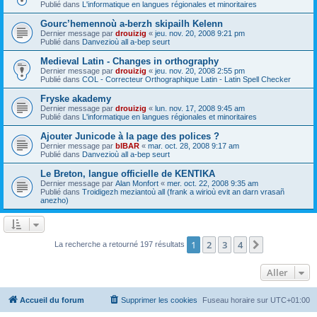
Publié dans
L'informatique en langues régionales et minoritaires
Gourc’hemennoù a-berzh skipailh Kelenn
Dernier message par
drouizig
«
jeu. nov. 20, 2008 9:21 pm
Publié dans
Danvezioù all a-bep seurt
Medieval Latin - Changes in orthography
Dernier message par
drouizig
«
jeu. nov. 20, 2008 2:55 pm
Publié dans
COL - Correcteur Orthographique Latin - Latin Spell Checker
Fryske akademy
Dernier message par
drouizig
«
lun. nov. 17, 2008 9:45 am
Publié dans
L'informatique en langues régionales et minoritaires
Ajouter Junicode à la page des polices ?
Dernier message par
bIBAR
«
mar. oct. 28, 2008 9:17 am
Publié dans
Danvezioù all a-bep seurt
Le Breton, langue officielle de KENTIKA
Dernier message par
Alan Monfort
«
mer. oct. 22, 2008 9:35 am
Publié dans
Troidigezh meziantoù all (frank a wirioù evit an darn vrasañ
anezho)
1
2
3
4
Suivant
La recherche a retourné 197 résultats
Aller
Accueil du forum
Supprimer les cookies
Fuseau horaire sur
UTC+01:00