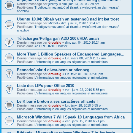
Dernier message par
jeremy
«
dim. juin 13, 2010 2:29 pm
Publié dans
Troidigezh meziantoù all (frank a wirioù evit an darn vrasañ
anezho)
Ubuntu 10.04: Dibab yezh an testennoù nad int ket troet
Dernier message par
Michel
«
dim. juin 06, 2010 10:34 am
Publié dans
Troidigezh meziantoù all (frank a wirioù evit an darn vrasañ
anezho)
Télécharger/Pellgargañ ADD 2007/HDA amañ
Dernier message par
drouizig
«
dim. avr. 04, 2010 10:24 am
Publié dans
An DROUIZIG Difazier
More Than 1 Billion Speakers of Endangered Languages...
Dernier message par
drouizig
«
lun. mars 08, 2010 11:17 am
Publié dans
L'informatique en langues régionales et minoritaires
Pennadoù-skrid diwar-benn ar stlenneg
Dernier message par
drouizig
«
lun. févr. 01, 2010 3:31 pm
Publié dans
L'informatique en langues régionales et minoritaires
Liste des LIPs pour Office 2010
Dernier message par
drouizig
«
ven. janv. 22, 2010 5:35 pm
Publié dans
L'informatique en langues régionales et minoritaires
Le K barré breton a ses caractères officiels !
Dernier message par
drouizig
«
lun. janv. 18, 2010 5:55 pm
Publié dans
L'informatique en langues régionales et minoritaires
Microsoft Windows 7 Will Speak 10 Languages from Africa
Dernier message par
drouizig
«
ven. janv. 15, 2010 6:21 pm
Publié dans
L'informatique en langues régionales et minoritaires
Ethiopia - Microsoft to release Windows 7 in Amharic