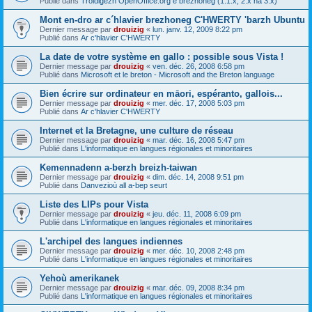
Publié dans
Troidigezh OpenOffice.org e brezhoneg (1.1.x, 2.x ha 3.x)
Mont en-dro ar c´hlavier brezhoneg C'HWERTY 'barzh Ubuntu
Dernier message par
drouizig
«
lun. janv. 12, 2009 8:22 pm
Publié dans
Ar c'hlavier C'HWERTY
La date de votre système en gallo : possible sous Vista !
Dernier message par
drouizig
«
ven. déc. 26, 2008 6:58 pm
Publié dans
Microsoft et le breton - Microsoft and the Breton language
Bien écrire sur ordinateur en māori, espéranto, gallois...
Dernier message par
drouizig
«
mer. déc. 17, 2008 5:03 pm
Publié dans
Ar c'hlavier C'HWERTY
Internet et la Bretagne, une culture de réseau
Dernier message par
drouizig
«
mar. déc. 16, 2008 5:47 pm
Publié dans
L'informatique en langues régionales et minoritaires
Kemennadenn a-berzh breizh-taiwan
Dernier message par
drouizig
«
dim. déc. 14, 2008 9:51 pm
Publié dans
Danvezioù all a-bep seurt
Liste des LIPs pour Vista
Dernier message par
drouizig
«
jeu. déc. 11, 2008 6:09 pm
Publié dans
L'informatique en langues régionales et minoritaires
L'archipel des langues indiennes
Dernier message par
drouizig
«
mer. déc. 10, 2008 2:48 pm
Publié dans
L'informatique en langues régionales et minoritaires
Yehoù amerikanek
Dernier message par
drouizig
«
mar. déc. 09, 2008 8:34 pm
Publié dans
L'informatique en langues régionales et minoritaires