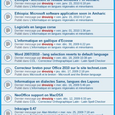
Dernier message par
drouizig
«
ven. janv. 15, 2010 6:18 pm
Publié dans
L'informatique en langues régionales et minoritaires
Ethiopia: Microsoft software application soon in Amharic
Dernier message par
drouizig
«
ven. janv. 15, 2010 6:17 pm
Publié dans
L'informatique en langues régionales et minoritaires
Logiciels en langue corse
Dernier message par
drouizig
«
ven. janv. 01, 2010 1:36 pm
Publié dans
L'informatique en langues régionales et minoritaires
L'informatique en gaélique d'Ecosse
Dernier message par
drouizig
«
mer. déc. 30, 2009 6:22 pm
Publié dans
L'informatique en langues régionales et minoritaires
Word 2007/2010 - lang selection reverts to default language
Dernier message par
drouizig
«
ven. déc. 18, 2009 10:38 am
Publié dans
COL - Correcteur Orthographique Latin - Latin Spell Checker
Correcteur breton pour Office 2010 sur le site technet.com
Dernier message par
drouizig
«
jeu. déc. 17, 2009 2:18 pm
Publié dans
Microsoft et le breton - Microsoft and the Breton language
Informatique en dialectes Same, langues des Lapons
Dernier message par
drouizig
«
mer. déc. 16, 2009 5:46 pm
Publié dans
L'informatique en langues régionales et minoritaires
NeoOffice support on MacOSX
Dernier message par
drouizig
«
sam. déc. 12, 2009 6:33 am
Publié dans
COL - Correcteur Orthographique Latin - Latin Spell Checker
Inkscape 0.47
Dernier message par
Alan Monfort
«
mer. nov. 25, 2009 7:18 am