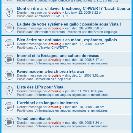
Publié dans
Troidigezh OpenOffice.org e brezhoneg (1.1.x, 2.x ha 3.x)
Mont en-dro ar c´hlavier brezhoneg C'HWERTY 'barzh Ubuntu
Dernier message par
drouizig
«
lun. janv. 12, 2009 8:22 pm
Publié dans
Ar c'hlavier C'HWERTY
La date de votre système en gallo : possible sous Vista !
Dernier message par
drouizig
«
ven. déc. 26, 2008 6:58 pm
Publié dans
Microsoft et le breton - Microsoft and the Breton language
Bien écrire sur ordinateur en māori, espéranto, gallois...
Dernier message par
drouizig
«
mer. déc. 17, 2008 5:03 pm
Publié dans
Ar c'hlavier C'HWERTY
Internet et la Bretagne, une culture de réseau
Dernier message par
drouizig
«
mar. déc. 16, 2008 5:47 pm
Publié dans
L'informatique en langues régionales et minoritaires
Kemennadenn a-berzh breizh-taiwan
Dernier message par
drouizig
«
dim. déc. 14, 2008 9:51 pm
Publié dans
Danvezioù all a-bep seurt
Liste des LIPs pour Vista
Dernier message par
drouizig
«
jeu. déc. 11, 2008 6:09 pm
Publié dans
L'informatique en langues régionales et minoritaires
L'archipel des langues indiennes
Dernier message par
drouizig
«
mer. déc. 10, 2008 2:48 pm
Publié dans
L'informatique en langues régionales et minoritaires
Yehoù amerikanek
Dernier message par
drouizig
«
mar. déc. 09, 2008 8:34 pm
Publié dans
L'informatique en langues régionales et minoritaires