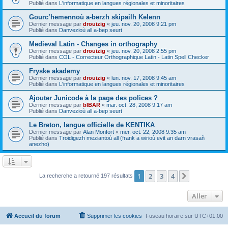
Publié dans
L'informatique en langues régionales et minoritaires
Gourc’hemennoù a-berzh skipailh Kelenn
Dernier message par
drouizig
«
jeu. nov. 20, 2008 9:21 pm
Publié dans
Danvezioù all a-bep seurt
Medieval Latin - Changes in orthography
Dernier message par
drouizig
«
jeu. nov. 20, 2008 2:55 pm
Publié dans
COL - Correcteur Orthographique Latin - Latin Spell Checker
Fryske akademy
Dernier message par
drouizig
«
lun. nov. 17, 2008 9:45 am
Publié dans
L'informatique en langues régionales et minoritaires
Ajouter Junicode à la page des polices ?
Dernier message par
bIBAR
«
mar. oct. 28, 2008 9:17 am
Publié dans
Danvezioù all a-bep seurt
Le Breton, langue officielle de KENTIKA
Dernier message par
Alan Monfort
«
mer. oct. 22, 2008 9:35 am
Publié dans
Troidigezh meziantoù all (frank a wirioù evit an darn vrasañ
anezho)
1
2
3
4
Suivant
La recherche a retourné 197 résultats
Aller
Accueil du forum
Supprimer les cookies
Fuseau horaire sur
UTC+01:00