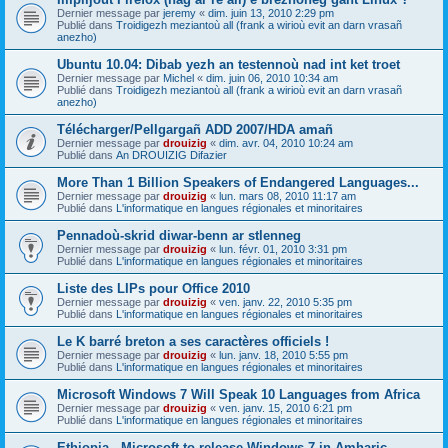
Dernier message par
jeremy
«
dim. juin 13, 2010 2:29 pm
Publié dans
Troidigezh meziantoù all (frank a wirioù evit an darn vrasañ
anezho)
Ubuntu 10.04: Dibab yezh an testennoù nad int ket troet
Dernier message par
Michel
«
dim. juin 06, 2010 10:34 am
Publié dans
Troidigezh meziantoù all (frank a wirioù evit an darn vrasañ
anezho)
Télécharger/Pellgargañ ADD 2007/HDA amañ
Dernier message par
drouizig
«
dim. avr. 04, 2010 10:24 am
Publié dans
An DROUIZIG Difazier
More Than 1 Billion Speakers of Endangered Languages...
Dernier message par
drouizig
«
lun. mars 08, 2010 11:17 am
Publié dans
L'informatique en langues régionales et minoritaires
Pennadoù-skrid diwar-benn ar stlenneg
Dernier message par
drouizig
«
lun. févr. 01, 2010 3:31 pm
Publié dans
L'informatique en langues régionales et minoritaires
Liste des LIPs pour Office 2010
Dernier message par
drouizig
«
ven. janv. 22, 2010 5:35 pm
Publié dans
L'informatique en langues régionales et minoritaires
Le K barré breton a ses caractères officiels !
Dernier message par
drouizig
«
lun. janv. 18, 2010 5:55 pm
Publié dans
L'informatique en langues régionales et minoritaires
Microsoft Windows 7 Will Speak 10 Languages from Africa
Dernier message par
drouizig
«
ven. janv. 15, 2010 6:21 pm
Publié dans
L'informatique en langues régionales et minoritaires
Ethiopia - Microsoft to release Windows 7 in Amharic