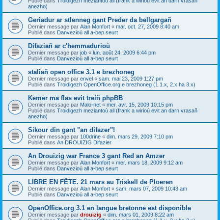
Publié dans
Troidigezh meziantoù all (frank a wirioù evit an darn vrasañ
anezho)
Geriadur ar stlenneg gant Preder da bellgargañ
Dernier message par
Alan Monfort
«
mar. oct. 27, 2009 8:40 am
Publié dans
Danvezioù all a-bep seurt
Difaziañ ar c'hemmadurioù
Dernier message par
job
«
lun. août 24, 2009 6:44 pm
Publié dans
Danvezioù all a-bep seurt
staliañ open office 3.1 e brezhoneg
Dernier message par
envel
«
sam. mai 23, 2009 1:27 pm
Publié dans
Troidigezh OpenOffice.org e brezhoneg (1.1.x, 2.x ha 3.x)
Kemer ma flas evit treiñ phpBB
Dernier message par
Malo-net
«
mer. avr. 15, 2009 10:15 pm
Publié dans
Troidigezh meziantoù all (frank a wirioù evit an darn vrasañ
anezho)
Sikour din gant "an difazer"!
Dernier message par
100drine
«
dim. mars 29, 2009 7:10 pm
Publié dans
An DROUIZIG Difazier
An Drouizig war France 3 gant Red an Amzer
Dernier message par
Alan Monfort
«
mer. mars 18, 2009 9:12 am
Publié dans
Danvezioù all a-bep seurt
LIBRE EN FÊTE. 21 mars au Triskell de Ploeren
Dernier message par
Alan Monfort
«
sam. mars 07, 2009 10:43 am
Publié dans
Danvezioù all a-bep seurt
OpenOffice.org 3.1 en langue bretonne est disponible
Dernier message par
drouizig
«
dim. mars 01, 2009 8:22 am