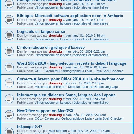
Dernier message par
drouizig
«
ven. janv. 15, 2010 6:18 pm
Publié dans
L'informatique en langues régionales et minoritaires
Ethiopia: Microsoft software application soon in Amharic
Dernier message par
drouizig
«
ven. janv. 15, 2010 6:17 pm
Publié dans
L'informatique en langues régionales et minoritaires
Logiciels en langue corse
Dernier message par
drouizig
«
ven. janv. 01, 2010 1:36 pm
Publié dans
L'informatique en langues régionales et minoritaires
L'informatique en gaélique d'Ecosse
Dernier message par
drouizig
«
mer. déc. 30, 2009 6:22 pm
Publié dans
L'informatique en langues régionales et minoritaires
Word 2007/2010 - lang selection reverts to default language
Dernier message par
drouizig
«
ven. déc. 18, 2009 10:38 am
Publié dans
COL - Correcteur Orthographique Latin - Latin Spell Checker
Correcteur breton pour Office 2010 sur le site technet.com
Dernier message par
drouizig
«
jeu. déc. 17, 2009 2:18 pm
Publié dans
Microsoft et le breton - Microsoft and the Breton language
Informatique en dialectes Same, langues des Lapons
Dernier message par
drouizig
«
mer. déc. 16, 2009 5:46 pm
Publié dans
L'informatique en langues régionales et minoritaires
NeoOffice support on MacOSX
Dernier message par
drouizig
«
sam. déc. 12, 2009 6:33 am
Publié dans
COL - Correcteur Orthographique Latin - Latin Spell Checker
Inkscape 0.47
Dernier message par
Alan Monfort
«
mer. nov. 25, 2009 7:18 am