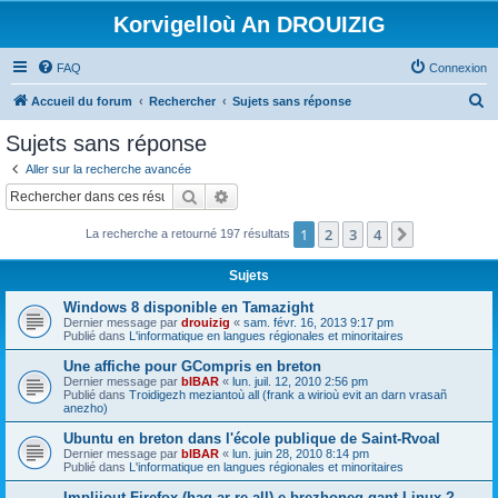
Korvigelloù An DROUIZIG
FAQ
Connexion
R
Accueil du forum
Rechercher
Sujets sans réponse
e
Sujets sans réponse
c
Aller sur la recherche avancée
h
Rechercher
Recherche avancée
e
1
2
3
4
Suivant
La recherche a retourné 197 résultats
r
c
Sujets
h
Windows 8 disponible en Tamazight
e
Dernier message par
drouizig
«
sam. févr. 16, 2013 9:17 pm
Publié dans
L'informatique en langues régionales et minoritaires
r
Une affiche pour GCompris en breton
Dernier message par
bIBAR
«
lun. juil. 12, 2010 2:56 pm
Publié dans
Troidigezh meziantoù all (frank a wirioù evit an darn vrasañ
anezho)
Ubuntu en breton dans l'école publique de Saint-Rvoal
Dernier message par
bIBAR
«
lun. juin 28, 2010 8:14 pm
Publié dans
L'informatique en langues régionales et minoritaires
Implijout Firefox (hag ar re all) e brezhoneg gant Linux ?