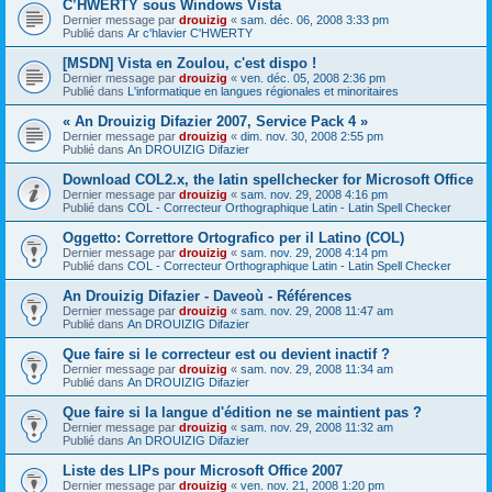
C’HWERTY sous Windows Vista
Dernier message par
drouizig
«
sam. déc. 06, 2008 3:33 pm
Publié dans
Ar c'hlavier C'HWERTY
[MSDN] Vista en Zoulou, c'est dispo !
Dernier message par
drouizig
«
ven. déc. 05, 2008 2:36 pm
Publié dans
L'informatique en langues régionales et minoritaires
« An Drouizig Difazier 2007, Service Pack 4 »
Dernier message par
drouizig
«
dim. nov. 30, 2008 2:55 pm
Publié dans
An DROUIZIG Difazier
Download COL2.x, the latin spellchecker for Microsoft Office
Dernier message par
drouizig
«
sam. nov. 29, 2008 4:16 pm
Publié dans
COL - Correcteur Orthographique Latin - Latin Spell Checker
Oggetto: Correttore Ortografico per il Latino (COL)
Dernier message par
drouizig
«
sam. nov. 29, 2008 4:14 pm
Publié dans
COL - Correcteur Orthographique Latin - Latin Spell Checker
An Drouizig Difazier - Daveoù - Références
Dernier message par
drouizig
«
sam. nov. 29, 2008 11:47 am
Publié dans
An DROUIZIG Difazier
Que faire si le correcteur est ou devient inactif ?
Dernier message par
drouizig
«
sam. nov. 29, 2008 11:34 am
Publié dans
An DROUIZIG Difazier
Que faire si la langue d'édition ne se maintient pas ?
Dernier message par
drouizig
«
sam. nov. 29, 2008 11:32 am
Publié dans
An DROUIZIG Difazier
Liste des LIPs pour Microsoft Office 2007
Dernier message par
drouizig
«
ven. nov. 21, 2008 1:20 pm