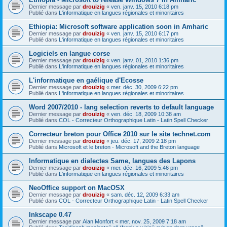
Dernier message par
drouizig
«
ven. janv. 15, 2010 6:18 pm
Publié dans
L'informatique en langues régionales et minoritaires
Ethiopia: Microsoft software application soon in Amharic
Dernier message par
drouizig
«
ven. janv. 15, 2010 6:17 pm
Publié dans
L'informatique en langues régionales et minoritaires
Logiciels en langue corse
Dernier message par
drouizig
«
ven. janv. 01, 2010 1:36 pm
Publié dans
L'informatique en langues régionales et minoritaires
L'informatique en gaélique d'Ecosse
Dernier message par
drouizig
«
mer. déc. 30, 2009 6:22 pm
Publié dans
L'informatique en langues régionales et minoritaires
Word 2007/2010 - lang selection reverts to default language
Dernier message par
drouizig
«
ven. déc. 18, 2009 10:38 am
Publié dans
COL - Correcteur Orthographique Latin - Latin Spell Checker
Correcteur breton pour Office 2010 sur le site technet.com
Dernier message par
drouizig
«
jeu. déc. 17, 2009 2:18 pm
Publié dans
Microsoft et le breton - Microsoft and the Breton language
Informatique en dialectes Same, langues des Lapons
Dernier message par
drouizig
«
mer. déc. 16, 2009 5:46 pm
Publié dans
L'informatique en langues régionales et minoritaires
NeoOffice support on MacOSX
Dernier message par
drouizig
«
sam. déc. 12, 2009 6:33 am
Publié dans
COL - Correcteur Orthographique Latin - Latin Spell Checker
Inkscape 0.47
Dernier message par
Alan Monfort
«
mer. nov. 25, 2009 7:18 am