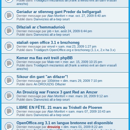
Publié dans
Troidigezh meziantoù all (frank a wirioù evit an darn vrasañ
anezho)
Geriadur ar stlenneg gant Preder da bellgargañ
Dernier message par
Alan Monfort
«
mar. oct. 27, 2009 8:40 am
Publié dans
Danvezioù all a-bep seurt
Difaziañ ar c'hemmadurioù
Dernier message par
job
«
lun. août 24, 2009 6:44 pm
Publié dans
Danvezioù all a-bep seurt
staliañ open office 3.1 e brezhoneg
Dernier message par
envel
«
sam. mai 23, 2009 1:27 pm
Publié dans
Troidigezh OpenOffice.org e brezhoneg (1.1.x, 2.x ha 3.x)
Kemer ma flas evit treiñ phpBB
Dernier message par
Malo-net
«
mer. avr. 15, 2009 10:15 pm
Publié dans
Troidigezh meziantoù all (frank a wirioù evit an darn vrasañ
anezho)
Sikour din gant "an difazer"!
Dernier message par
100drine
«
dim. mars 29, 2009 7:10 pm
Publié dans
An DROUIZIG Difazier
An Drouizig war France 3 gant Red an Amzer
Dernier message par
Alan Monfort
«
mer. mars 18, 2009 9:12 am
Publié dans
Danvezioù all a-bep seurt
LIBRE EN FÊTE. 21 mars au Triskell de Ploeren
Dernier message par
Alan Monfort
«
sam. mars 07, 2009 10:43 am
Publié dans
Danvezioù all a-bep seurt
OpenOffice.org 3.1 en langue bretonne est disponible
Dernier message par
drouizig
«
dim. mars 01, 2009 8:22 am