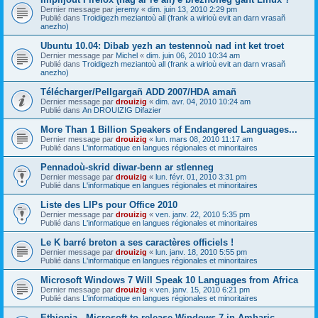
Dernier message par
jeremy
«
dim. juin 13, 2010 2:29 pm
Publié dans
Troidigezh meziantoù all (frank a wirioù evit an darn vrasañ
anezho)
Ubuntu 10.04: Dibab yezh an testennoù nad int ket troet
Dernier message par
Michel
«
dim. juin 06, 2010 10:34 am
Publié dans
Troidigezh meziantoù all (frank a wirioù evit an darn vrasañ
anezho)
Télécharger/Pellgargañ ADD 2007/HDA amañ
Dernier message par
drouizig
«
dim. avr. 04, 2010 10:24 am
Publié dans
An DROUIZIG Difazier
More Than 1 Billion Speakers of Endangered Languages...
Dernier message par
drouizig
«
lun. mars 08, 2010 11:17 am
Publié dans
L'informatique en langues régionales et minoritaires
Pennadoù-skrid diwar-benn ar stlenneg
Dernier message par
drouizig
«
lun. févr. 01, 2010 3:31 pm
Publié dans
L'informatique en langues régionales et minoritaires
Liste des LIPs pour Office 2010
Dernier message par
drouizig
«
ven. janv. 22, 2010 5:35 pm
Publié dans
L'informatique en langues régionales et minoritaires
Le K barré breton a ses caractères officiels !
Dernier message par
drouizig
«
lun. janv. 18, 2010 5:55 pm
Publié dans
L'informatique en langues régionales et minoritaires
Microsoft Windows 7 Will Speak 10 Languages from Africa
Dernier message par
drouizig
«
ven. janv. 15, 2010 6:21 pm
Publié dans
L'informatique en langues régionales et minoritaires
Ethiopia - Microsoft to release Windows 7 in Amharic