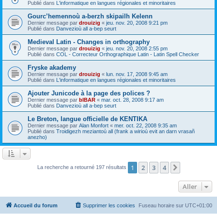
Publié dans
L'informatique en langues régionales et minoritaires
Gourc’hemennoù a-berzh skipailh Kelenn
Dernier message par
drouizig
«
jeu. nov. 20, 2008 9:21 pm
Publié dans
Danvezioù all a-bep seurt
Medieval Latin - Changes in orthography
Dernier message par
drouizig
«
jeu. nov. 20, 2008 2:55 pm
Publié dans
COL - Correcteur Orthographique Latin - Latin Spell Checker
Fryske akademy
Dernier message par
drouizig
«
lun. nov. 17, 2008 9:45 am
Publié dans
L'informatique en langues régionales et minoritaires
Ajouter Junicode à la page des polices ?
Dernier message par
bIBAR
«
mar. oct. 28, 2008 9:17 am
Publié dans
Danvezioù all a-bep seurt
Le Breton, langue officielle de KENTIKA
Dernier message par
Alan Monfort
«
mer. oct. 22, 2008 9:35 am
Publié dans
Troidigezh meziantoù all (frank a wirioù evit an darn vrasañ
anezho)
1
2
3
4
Suivant
La recherche a retourné 197 résultats
Aller
Accueil du forum
Supprimer les cookies
Fuseau horaire sur
UTC+01:00