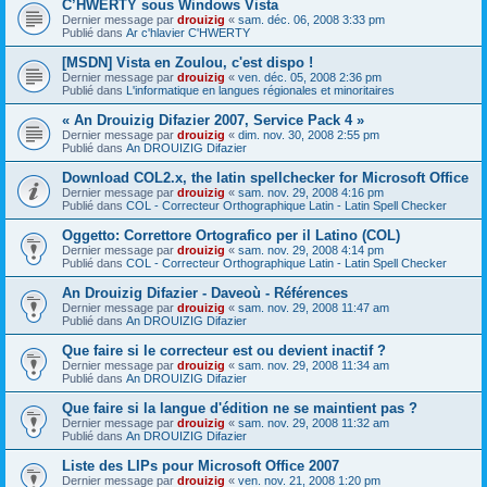
C’HWERTY sous Windows Vista
Dernier message par
drouizig
«
sam. déc. 06, 2008 3:33 pm
Publié dans
Ar c'hlavier C'HWERTY
[MSDN] Vista en Zoulou, c'est dispo !
Dernier message par
drouizig
«
ven. déc. 05, 2008 2:36 pm
Publié dans
L'informatique en langues régionales et minoritaires
« An Drouizig Difazier 2007, Service Pack 4 »
Dernier message par
drouizig
«
dim. nov. 30, 2008 2:55 pm
Publié dans
An DROUIZIG Difazier
Download COL2.x, the latin spellchecker for Microsoft Office
Dernier message par
drouizig
«
sam. nov. 29, 2008 4:16 pm
Publié dans
COL - Correcteur Orthographique Latin - Latin Spell Checker
Oggetto: Correttore Ortografico per il Latino (COL)
Dernier message par
drouizig
«
sam. nov. 29, 2008 4:14 pm
Publié dans
COL - Correcteur Orthographique Latin - Latin Spell Checker
An Drouizig Difazier - Daveoù - Références
Dernier message par
drouizig
«
sam. nov. 29, 2008 11:47 am
Publié dans
An DROUIZIG Difazier
Que faire si le correcteur est ou devient inactif ?
Dernier message par
drouizig
«
sam. nov. 29, 2008 11:34 am
Publié dans
An DROUIZIG Difazier
Que faire si la langue d'édition ne se maintient pas ?
Dernier message par
drouizig
«
sam. nov. 29, 2008 11:32 am
Publié dans
An DROUIZIG Difazier
Liste des LIPs pour Microsoft Office 2007
Dernier message par
drouizig
«
ven. nov. 21, 2008 1:20 pm