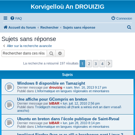
Korvigelloù An DROUIZIG
FAQ
Connexion
R
Accueil du forum
Rechercher
Sujets sans réponse
e
Sujets sans réponse
c
Aller sur la recherche avancée
h
Rechercher
Recherche avancée
e
1
2
3
4
Suivant
La recherche a retourné 197 résultats
r
c
Sujets
h
Windows 8 disponible en Tamazight
e
Dernier message par
drouizig
«
sam. févr. 16, 2013 9:17 pm
Publié dans
L'informatique en langues régionales et minoritaires
r
Une affiche pour GCompris en breton
Dernier message par
bIBAR
«
lun. juil. 12, 2010 2:56 pm
Publié dans
Troidigezh meziantoù all (frank a wirioù evit an darn vrasañ
anezho)
Ubuntu en breton dans l'école publique de Saint-Rvoal
Dernier message par
bIBAR
«
lun. juin 28, 2010 8:14 pm
Publié dans
L'informatique en langues régionales et minoritaires
Implijout Firefox (hag ar re all) e brezhoneg gant Linux ?