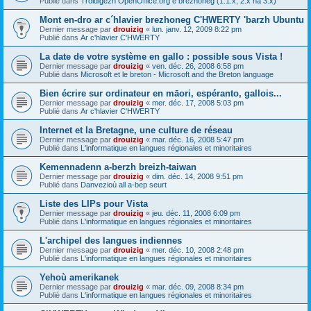
Publié dans
Troidigezh OpenOffice.org e brezhoneg (1.1.x, 2.x ha 3.x)
Mont en-dro ar c´hlavier brezhoneg C'HWERTY 'barzh Ubuntu
Dernier message par
drouizig
«
lun. janv. 12, 2009 8:22 pm
Publié dans
Ar c'hlavier C'HWERTY
La date de votre système en gallo : possible sous Vista !
Dernier message par
drouizig
«
ven. déc. 26, 2008 6:58 pm
Publié dans
Microsoft et le breton - Microsoft and the Breton language
Bien écrire sur ordinateur en māori, espéranto, gallois...
Dernier message par
drouizig
«
mer. déc. 17, 2008 5:03 pm
Publié dans
Ar c'hlavier C'HWERTY
Internet et la Bretagne, une culture de réseau
Dernier message par
drouizig
«
mar. déc. 16, 2008 5:47 pm
Publié dans
L'informatique en langues régionales et minoritaires
Kemennadenn a-berzh breizh-taiwan
Dernier message par
drouizig
«
dim. déc. 14, 2008 9:51 pm
Publié dans
Danvezioù all a-bep seurt
Liste des LIPs pour Vista
Dernier message par
drouizig
«
jeu. déc. 11, 2008 6:09 pm
Publié dans
L'informatique en langues régionales et minoritaires
L'archipel des langues indiennes
Dernier message par
drouizig
«
mer. déc. 10, 2008 2:48 pm
Publié dans
L'informatique en langues régionales et minoritaires
Yehoù amerikanek
Dernier message par
drouizig
«
mar. déc. 09, 2008 8:34 pm
Publié dans
L'informatique en langues régionales et minoritaires