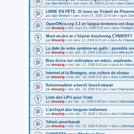
par
Alan Monfort
»
mer. mars 18, 2009 9:12 am
» dans
Danve
LIBRE EN FÊTE. 21 mars au Triskell de Ploeren
par
Alan Monfort
»
sam. mars 07, 2009 10:43 am
» dans
Dan
OpenOffice.org 3.1 en langue bretonne est disp
par
drouizig
»
dim. mars 01, 2009 8:22 am
» dans
Troidigez
Mont en-dro ar c´hlavier brezhoneg C'HWERTY 
par
drouizig
»
lun. janv. 12, 2009 8:22 pm
» dans
Ar c'hlav
La date de votre système en gallo : possible sou
par
drouizig
»
ven. déc. 26, 2008 6:58 pm
» dans
Microsoft 
Bien écrire sur ordinateur en māori, espéranto, g
par
drouizig
»
mer. déc. 17, 2008 5:03 pm
» dans
Ar c'hlav
Internet et la Bretagne, une culture de réseau
par
drouizig
»
mar. déc. 16, 2008 5:47 pm
» dans
L'informat
Kemennadenn a-berzh breizh-taiwan
par
drouizig
»
dim. déc. 14, 2008 9:51 pm
» dans
Danvezioù 
Liste des LIPs pour Vista
par
drouizig
»
jeu. déc. 11, 2008 6:09 pm
» dans
L'informati
L'archipel des langues indiennes
par
drouizig
»
mer. déc. 10, 2008 2:48 pm
» dans
L'informat
Yehoù amerikanek
par
drouizig
»
mar. déc. 09, 2008 8:34 pm
» dans
L'informat