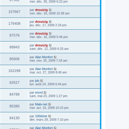
87502
mer. déc. 30, 2009 6:22 pm
par
drouizig
157667
ven. déc. 18, 2009 10:38 am
par
drouizig
176408
jeu. déc. 17, 2009 2:18 pm
par
drouizig
87576
mer. déc. 16, 2009 5:46 pm
par
drouizig
89943
sam. déc. 12, 2009 6:33 am
par
Alan Monfort
85006
mer. nov. 25, 2009 7:18 am
par
Alan Monfort
162299
mar. oct. 27, 2009 8:40 am
par
job
83527
lun. août 24, 2009 6:44 pm
par
envel
84789
sam. mai 23, 2009 1:27 pm
par
Malo-net
85380
mer. avr. 15, 2009 10:15 pm
par
100drine
84130
dim. mars 29, 2009 7:10 pm
par
Alan Monfort