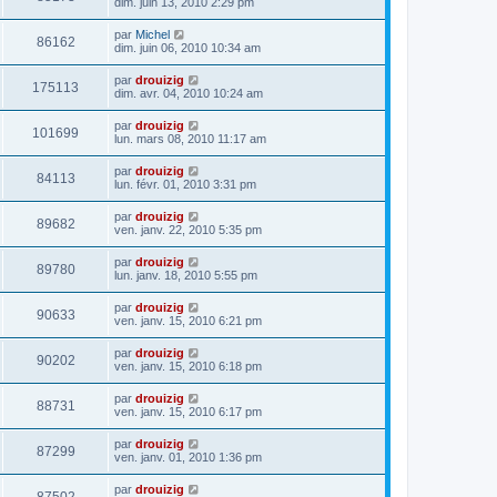
dim. juin 13, 2010 2:29 pm
par
Michel
86162
dim. juin 06, 2010 10:34 am
par
drouizig
175113
dim. avr. 04, 2010 10:24 am
par
drouizig
101699
lun. mars 08, 2010 11:17 am
par
drouizig
84113
lun. févr. 01, 2010 3:31 pm
par
drouizig
89682
ven. janv. 22, 2010 5:35 pm
par
drouizig
89780
lun. janv. 18, 2010 5:55 pm
par
drouizig
90633
ven. janv. 15, 2010 6:21 pm
par
drouizig
90202
ven. janv. 15, 2010 6:18 pm
par
drouizig
88731
ven. janv. 15, 2010 6:17 pm
par
drouizig
87299
ven. janv. 01, 2010 1:36 pm
par
drouizig