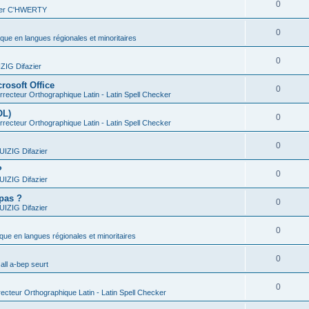
0
vier C'HWERTY
0
ique en langues régionales et minoritaires
0
IG Difazier
rosoft Office
0
recteur Orthographique Latin - Latin Spell Checker
OL)
0
recteur Orthographique Latin - Latin Spell Checker
0
IZIG Difazier
?
0
IZIG Difazier
 pas ?
0
IZIG Difazier
0
ique en langues régionales et minoritaires
0
all a-bep seurt
0
ecteur Orthographique Latin - Latin Spell Checker