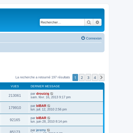
Rechercher
Recherche avancé
Connexion
1
2
3
4
Suivant
La recherche a retourné 197 résultats
VUES
DERNIER MESSAGE
par
drouizig
213061
sam. févr. 16, 2013 9:17 pm
par
bIBAR
179910
lun. juil. 12, 2010 2:56 pm
par
bIBAR
92165
lun. juin 28, 2010 8:14 pm
par
jeremy
85173