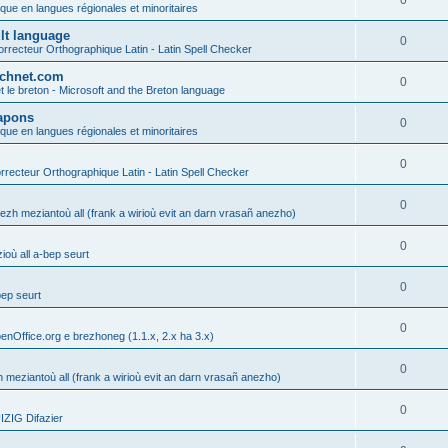
0
ique en langues régionales et minoritaires
ult language
0
rrecteur Orthographique Latin - Latin Spell Checker
technet.com
0
t le breton - Microsoft and the Breton language
Lapons
0
ique en langues régionales et minoritaires
0
recteur Orthographique Latin - Latin Spell Checker
0
gezh meziantoù all (frank a wirioù evit an darn vrasañ anezho)
0
où all a-bep seurt
0
bep seurt
0
enOffice.org e brezhoneg (1.1.x, 2.x ha 3.x)
0
h meziantoù all (frank a wirioù evit an darn vrasañ anezho)
0
ZIG Difazier