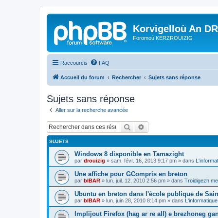
Korvigelloù An D
Foromoù KERZROUIZIG
Raccourcis
FAQ
Accueil du forum
Rechercher
Sujets sans réponse
Sujets sans réponse
Aller sur la recherche avancée
Rechercher
Recherche avancée
SUJETS
Windows 8 disponible en Tamazight
par
drouizig
»
sam. févr. 16, 2013 9:17 pm
» dans
L'informa
Une affiche pour GCompris en breton
par
bIBAR
»
lun. juil. 12, 2010 2:56 pm
» dans
Troidigezh mez
Ubuntu en breton dans l'école publique de Sain
par
bIBAR
»
lun. juin 28, 2010 8:14 pm
» dans
L'informatique
Implijout Firefox (hag ar re all) e brezhoneg ga