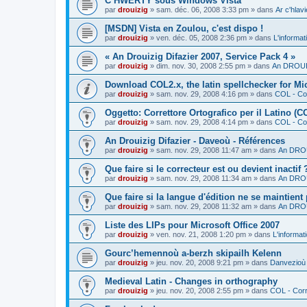
C’HWERTY sous Windows Vista
par
drouizig
»
sam. déc. 06, 2008 3:33 pm
» dans
Ar c'hla
[MSDN] Vista en Zoulou, c'est dispo !
par
drouizig
»
ven. déc. 05, 2008 2:36 pm
» dans
L'informat
« An Drouizig Difazier 2007, Service Pack 4 »
par
drouizig
»
dim. nov. 30, 2008 2:55 pm
» dans
An DROUIZ
Download COL2.x, the latin spellchecker for Mic
par
drouizig
»
sam. nov. 29, 2008 4:16 pm
» dans
COL - Cor
Oggetto: Correttore Ortografico per il Latino (C
par
drouizig
»
sam. nov. 29, 2008 4:14 pm
» dans
COL - Cor
An Drouizig Difazier - Daveoù - Références
par
drouizig
»
sam. nov. 29, 2008 11:47 am
» dans
An DROU
Que faire si le correcteur est ou devient inactif 
par
drouizig
»
sam. nov. 29, 2008 11:34 am
» dans
An DROU
Que faire si la langue d'édition ne se maintient
par
drouizig
»
sam. nov. 29, 2008 11:32 am
» dans
An DROU
Liste des LIPs pour Microsoft Office 2007
par
drouizig
»
ven. nov. 21, 2008 1:20 pm
» dans
L'informat
Gourc’hemennoù a-berzh skipailh Kelenn
par
drouizig
»
jeu. nov. 20, 2008 9:21 pm
» dans
Danvezioù 
Medieval Latin - Changes in orthography
par
drouizig
»
jeu. nov. 20, 2008 2:55 pm
» dans
COL - Corr