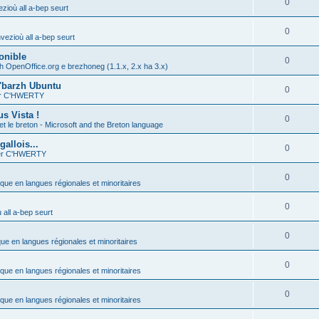
0
zioù all a-bep seurt
0
vezioù all a-bep seurt
onible
0
h OpenOffice.org e brezhoneg (1.1.x, 2.x ha 3.x)
'barzh Ubuntu
0
ier C'HWERTY
s Vista !
0
et le breton - Microsoft and the Breton language
allois...
0
ier C'HWERTY
0
ique en langues régionales et minoritaires
0
all a-bep seurt
0
que en langues régionales et minoritaires
0
ique en langues régionales et minoritaires
0
ique en langues régionales et minoritaires