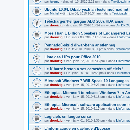
par
jeremy
»
dim. juin 13, 2010 2:29 pm
» dans
Troidigezh me
Ubuntu 10.04: Dibab yezh an testennoù nad int k
par
Michel
»
dim. juin 06, 2010 10:34 am
» dans
Troidigezh m
Télécharger/Pellgargañ ADD 2007/HDA amañ
par
drouizig
»
dim. avr. 04, 2010 10:24 am
» dans
An DROUI
More Than 1 Billion Speakers of Endangered L
par
drouizig
»
lun. mars 08, 2010 11:17 am
» dans
L'informa
Pennadoù-skrid diwar-benn ar stlenneg
par
drouizig
»
lun. févr. 01, 2010 3:31 pm
» dans
L'informati
Liste des LIPs pour Office 2010
par
drouizig
»
ven. janv. 22, 2010 5:35 pm
» dans
L'informat
Le K barré breton a ses caractères officiels !
par
drouizig
»
lun. janv. 18, 2010 5:55 pm
» dans
L'informat
Microsoft Windows 7 Will Speak 10 Languages 
par
drouizig
»
ven. janv. 15, 2010 6:21 pm
» dans
L'informat
Ethiopia - Microsoft to release Windows 7 in A
par
drouizig
»
ven. janv. 15, 2010 6:18 pm
» dans
L'informat
Ethiopia: Microsoft software application soon 
par
drouizig
»
ven. janv. 15, 2010 6:17 pm
» dans
L'informat
Logiciels en langue corse
par
drouizig
»
ven. janv. 01, 2010 1:36 pm
» dans
L'informat
L'informatique en gaélique d'Ecosse