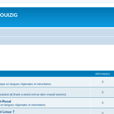
ROUIZIG
RÉPONSES
0
tique en langues régionales et minoritaires
0
iantoù all (frank a wirioù evit an darn vrasañ anezho)
t-Rvoal
0
 en langues régionales et minoritaires
nt Linux ?
0