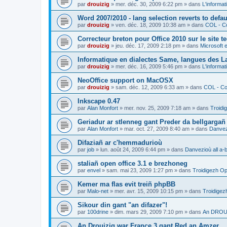
par
drouizig
»
mer. déc. 30, 2009 6:22 pm
» dans
L'informat
Word 2007/2010 - lang selection reverts to defa
par
drouizig
»
ven. déc. 18, 2009 10:38 am
» dans
COL - Co
Correcteur breton pour Office 2010 sur le site 
par
drouizig
»
jeu. déc. 17, 2009 2:18 pm
» dans
Microsoft e
Informatique en dialectes Same, langues des 
par
drouizig
»
mer. déc. 16, 2009 5:46 pm
» dans
L'informat
NeoOffice support on MacOSX
par
drouizig
»
sam. déc. 12, 2009 6:33 am
» dans
COL - Cor
Inkscape 0.47
par
Alan Monfort
»
mer. nov. 25, 2009 7:18 am
» dans
Troidi
Geriadur ar stlenneg gant Preder da bellgargañ
par
Alan Monfort
»
mar. oct. 27, 2009 8:40 am
» dans
Danvezi
Difaziañ ar c'hemmadurioù
par
job
»
lun. août 24, 2009 6:44 pm
» dans
Danvezioù all a-
staliañ open office 3.1 e brezhoneg
par
envel
»
sam. mai 23, 2009 1:27 pm
» dans
Troidigezh Op
Kemer ma flas evit treiñ phpBB
par
Malo-net
»
mer. avr. 15, 2009 10:15 pm
» dans
Troidigez
Sikour din gant "an difazer"!
par
100drine
»
dim. mars 29, 2009 7:10 pm
» dans
An DROUI
An Drouizig war France 3 gant Red an Amzer