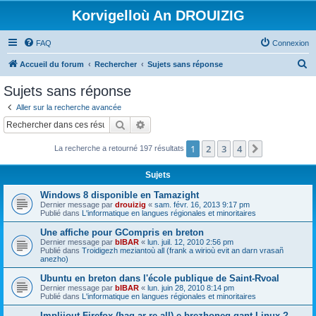
Korvigelloù An DROUIZIG
FAQ
Connexion
R
Accueil du forum
Rechercher
Sujets sans réponse
e
Sujets sans réponse
c
Aller sur la recherche avancée
h
Rechercher
Recherche avancée
e
1
2
3
4
Suivant
La recherche a retourné 197 résultats
r
c
Sujets
h
Windows 8 disponible en Tamazight
e
Dernier message par
drouizig
«
sam. févr. 16, 2013 9:17 pm
Publié dans
L'informatique en langues régionales et minoritaires
r
Une affiche pour GCompris en breton
Dernier message par
bIBAR
«
lun. juil. 12, 2010 2:56 pm
Publié dans
Troidigezh meziantoù all (frank a wirioù evit an darn vrasañ
anezho)
Ubuntu en breton dans l'école publique de Saint-Rvoal
Dernier message par
bIBAR
«
lun. juin 28, 2010 8:14 pm
Publié dans
L'informatique en langues régionales et minoritaires
Implijout Firefox (hag ar re all) e brezhoneg gant Linux ?