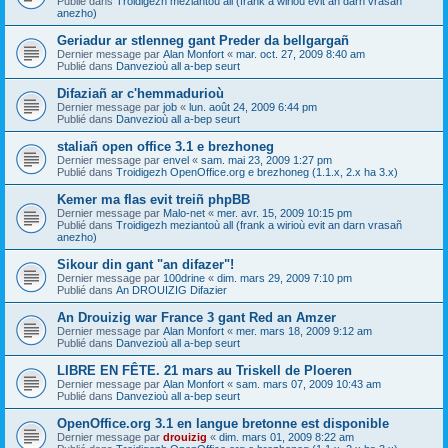
Publié dans
Troidigezh meziantoù all (frank a wirioù evit an darn vrasañ
anezho)
Geriadur ar stlenneg gant Preder da bellgargañ
Dernier message par
Alan Monfort
«
mar. oct. 27, 2009 8:40 am
Publié dans
Danvezioù all a-bep seurt
Difaziañ ar c'hemmadurioù
Dernier message par
job
«
lun. août 24, 2009 6:44 pm
Publié dans
Danvezioù all a-bep seurt
staliañ open office 3.1 e brezhoneg
Dernier message par
envel
«
sam. mai 23, 2009 1:27 pm
Publié dans
Troidigezh OpenOffice.org e brezhoneg (1.1.x, 2.x ha 3.x)
Kemer ma flas evit treiñ phpBB
Dernier message par
Malo-net
«
mer. avr. 15, 2009 10:15 pm
Publié dans
Troidigezh meziantoù all (frank a wirioù evit an darn vrasañ
anezho)
Sikour din gant "an difazer"!
Dernier message par
100drine
«
dim. mars 29, 2009 7:10 pm
Publié dans
An DROUIZIG Difazier
An Drouizig war France 3 gant Red an Amzer
Dernier message par
Alan Monfort
«
mer. mars 18, 2009 9:12 am
Publié dans
Danvezioù all a-bep seurt
LIBRE EN FÊTE. 21 mars au Triskell de Ploeren
Dernier message par
Alan Monfort
«
sam. mars 07, 2009 10:43 am
Publié dans
Danvezioù all a-bep seurt
OpenOffice.org 3.1 en langue bretonne est disponible
Dernier message par
drouizig
«
dim. mars 01, 2009 8:22 am