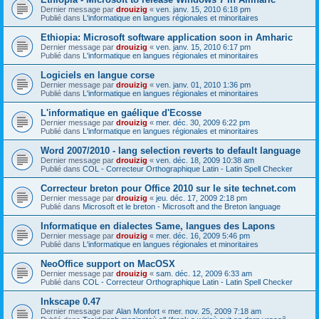
Dernier message par
drouizig
«
ven. janv. 15, 2010 6:18 pm
Publié dans
L'informatique en langues régionales et minoritaires
Ethiopia: Microsoft software application soon in Amharic
Dernier message par
drouizig
«
ven. janv. 15, 2010 6:17 pm
Publié dans
L'informatique en langues régionales et minoritaires
Logiciels en langue corse
Dernier message par
drouizig
«
ven. janv. 01, 2010 1:36 pm
Publié dans
L'informatique en langues régionales et minoritaires
L'informatique en gaélique d'Ecosse
Dernier message par
drouizig
«
mer. déc. 30, 2009 6:22 pm
Publié dans
L'informatique en langues régionales et minoritaires
Word 2007/2010 - lang selection reverts to default language
Dernier message par
drouizig
«
ven. déc. 18, 2009 10:38 am
Publié dans
COL - Correcteur Orthographique Latin - Latin Spell Checker
Correcteur breton pour Office 2010 sur le site technet.com
Dernier message par
drouizig
«
jeu. déc. 17, 2009 2:18 pm
Publié dans
Microsoft et le breton - Microsoft and the Breton language
Informatique en dialectes Same, langues des Lapons
Dernier message par
drouizig
«
mer. déc. 16, 2009 5:46 pm
Publié dans
L'informatique en langues régionales et minoritaires
NeoOffice support on MacOSX
Dernier message par
drouizig
«
sam. déc. 12, 2009 6:33 am
Publié dans
COL - Correcteur Orthographique Latin - Latin Spell Checker
Inkscape 0.47
Dernier message par
Alan Monfort
«
mer. nov. 25, 2009 7:18 am