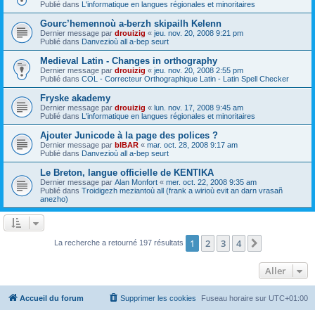
Publié dans
L'informatique en langues régionales et minoritaires
Gourc’hemennoù a-berzh skipailh Kelenn
Dernier message par
drouizig
«
jeu. nov. 20, 2008 9:21 pm
Publié dans
Danvezioù all a-bep seurt
Medieval Latin - Changes in orthography
Dernier message par
drouizig
«
jeu. nov. 20, 2008 2:55 pm
Publié dans
COL - Correcteur Orthographique Latin - Latin Spell Checker
Fryske akademy
Dernier message par
drouizig
«
lun. nov. 17, 2008 9:45 am
Publié dans
L'informatique en langues régionales et minoritaires
Ajouter Junicode à la page des polices ?
Dernier message par
bIBAR
«
mar. oct. 28, 2008 9:17 am
Publié dans
Danvezioù all a-bep seurt
Le Breton, langue officielle de KENTIKA
Dernier message par
Alan Monfort
«
mer. oct. 22, 2008 9:35 am
Publié dans
Troidigezh meziantoù all (frank a wirioù evit an darn vrasañ
anezho)
1
2
3
4
Suivant
La recherche a retourné 197 résultats
Aller
Accueil du forum
Supprimer les cookies
Fuseau horaire sur
UTC+01:00