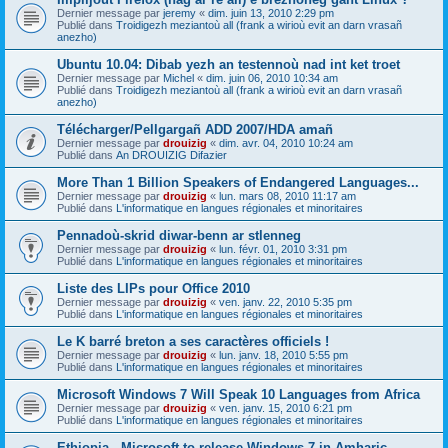
Dernier message par
jeremy
«
dim. juin 13, 2010 2:29 pm
Publié dans
Troidigezh meziantoù all (frank a wirioù evit an darn vrasañ
anezho)
Ubuntu 10.04: Dibab yezh an testennoù nad int ket troet
Dernier message par
Michel
«
dim. juin 06, 2010 10:34 am
Publié dans
Troidigezh meziantoù all (frank a wirioù evit an darn vrasañ
anezho)
Télécharger/Pellgargañ ADD 2007/HDA amañ
Dernier message par
drouizig
«
dim. avr. 04, 2010 10:24 am
Publié dans
An DROUIZIG Difazier
More Than 1 Billion Speakers of Endangered Languages...
Dernier message par
drouizig
«
lun. mars 08, 2010 11:17 am
Publié dans
L'informatique en langues régionales et minoritaires
Pennadoù-skrid diwar-benn ar stlenneg
Dernier message par
drouizig
«
lun. févr. 01, 2010 3:31 pm
Publié dans
L'informatique en langues régionales et minoritaires
Liste des LIPs pour Office 2010
Dernier message par
drouizig
«
ven. janv. 22, 2010 5:35 pm
Publié dans
L'informatique en langues régionales et minoritaires
Le K barré breton a ses caractères officiels !
Dernier message par
drouizig
«
lun. janv. 18, 2010 5:55 pm
Publié dans
L'informatique en langues régionales et minoritaires
Microsoft Windows 7 Will Speak 10 Languages from Africa
Dernier message par
drouizig
«
ven. janv. 15, 2010 6:21 pm
Publié dans
L'informatique en langues régionales et minoritaires
Ethiopia - Microsoft to release Windows 7 in Amharic