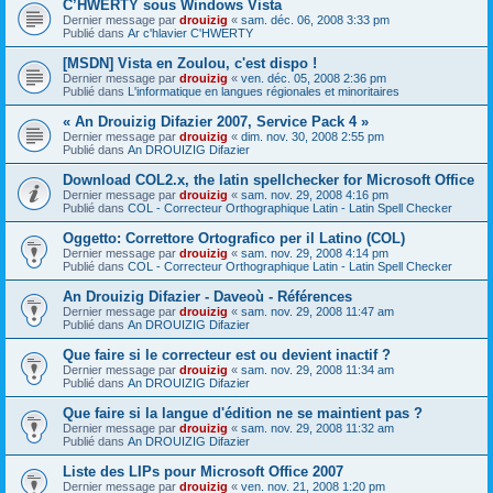
C’HWERTY sous Windows Vista
Dernier message par
drouizig
«
sam. déc. 06, 2008 3:33 pm
Publié dans
Ar c'hlavier C'HWERTY
[MSDN] Vista en Zoulou, c'est dispo !
Dernier message par
drouizig
«
ven. déc. 05, 2008 2:36 pm
Publié dans
L'informatique en langues régionales et minoritaires
« An Drouizig Difazier 2007, Service Pack 4 »
Dernier message par
drouizig
«
dim. nov. 30, 2008 2:55 pm
Publié dans
An DROUIZIG Difazier
Download COL2.x, the latin spellchecker for Microsoft Office
Dernier message par
drouizig
«
sam. nov. 29, 2008 4:16 pm
Publié dans
COL - Correcteur Orthographique Latin - Latin Spell Checker
Oggetto: Correttore Ortografico per il Latino (COL)
Dernier message par
drouizig
«
sam. nov. 29, 2008 4:14 pm
Publié dans
COL - Correcteur Orthographique Latin - Latin Spell Checker
An Drouizig Difazier - Daveoù - Références
Dernier message par
drouizig
«
sam. nov. 29, 2008 11:47 am
Publié dans
An DROUIZIG Difazier
Que faire si le correcteur est ou devient inactif ?
Dernier message par
drouizig
«
sam. nov. 29, 2008 11:34 am
Publié dans
An DROUIZIG Difazier
Que faire si la langue d'édition ne se maintient pas ?
Dernier message par
drouizig
«
sam. nov. 29, 2008 11:32 am
Publié dans
An DROUIZIG Difazier
Liste des LIPs pour Microsoft Office 2007
Dernier message par
drouizig
«
ven. nov. 21, 2008 1:20 pm