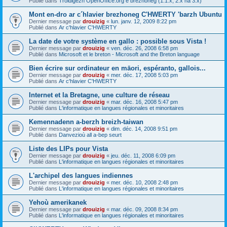
Publié dans
Troidigezh OpenOffice.org e brezhoneg (1.1.x, 2.x ha 3.x)
Mont en-dro ar c´hlavier brezhoneg C'HWERTY 'barzh Ubuntu
Dernier message par
drouizig
«
lun. janv. 12, 2009 8:22 pm
Publié dans
Ar c'hlavier C'HWERTY
La date de votre système en gallo : possible sous Vista !
Dernier message par
drouizig
«
ven. déc. 26, 2008 6:58 pm
Publié dans
Microsoft et le breton - Microsoft and the Breton language
Bien écrire sur ordinateur en māori, espéranto, gallois...
Dernier message par
drouizig
«
mer. déc. 17, 2008 5:03 pm
Publié dans
Ar c'hlavier C'HWERTY
Internet et la Bretagne, une culture de réseau
Dernier message par
drouizig
«
mar. déc. 16, 2008 5:47 pm
Publié dans
L'informatique en langues régionales et minoritaires
Kemennadenn a-berzh breizh-taiwan
Dernier message par
drouizig
«
dim. déc. 14, 2008 9:51 pm
Publié dans
Danvezioù all a-bep seurt
Liste des LIPs pour Vista
Dernier message par
drouizig
«
jeu. déc. 11, 2008 6:09 pm
Publié dans
L'informatique en langues régionales et minoritaires
L'archipel des langues indiennes
Dernier message par
drouizig
«
mer. déc. 10, 2008 2:48 pm
Publié dans
L'informatique en langues régionales et minoritaires
Yehoù amerikanek
Dernier message par
drouizig
«
mar. déc. 09, 2008 8:34 pm
Publié dans
L'informatique en langues régionales et minoritaires