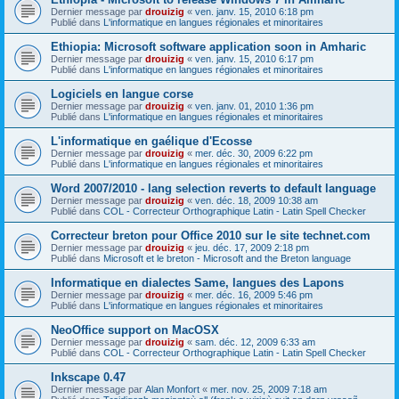
Dernier message par
drouizig
«
ven. janv. 15, 2010 6:18 pm
Publié dans
L'informatique en langues régionales et minoritaires
Ethiopia: Microsoft software application soon in Amharic
Dernier message par
drouizig
«
ven. janv. 15, 2010 6:17 pm
Publié dans
L'informatique en langues régionales et minoritaires
Logiciels en langue corse
Dernier message par
drouizig
«
ven. janv. 01, 2010 1:36 pm
Publié dans
L'informatique en langues régionales et minoritaires
L'informatique en gaélique d'Ecosse
Dernier message par
drouizig
«
mer. déc. 30, 2009 6:22 pm
Publié dans
L'informatique en langues régionales et minoritaires
Word 2007/2010 - lang selection reverts to default language
Dernier message par
drouizig
«
ven. déc. 18, 2009 10:38 am
Publié dans
COL - Correcteur Orthographique Latin - Latin Spell Checker
Correcteur breton pour Office 2010 sur le site technet.com
Dernier message par
drouizig
«
jeu. déc. 17, 2009 2:18 pm
Publié dans
Microsoft et le breton - Microsoft and the Breton language
Informatique en dialectes Same, langues des Lapons
Dernier message par
drouizig
«
mer. déc. 16, 2009 5:46 pm
Publié dans
L'informatique en langues régionales et minoritaires
NeoOffice support on MacOSX
Dernier message par
drouizig
«
sam. déc. 12, 2009 6:33 am
Publié dans
COL - Correcteur Orthographique Latin - Latin Spell Checker
Inkscape 0.47
Dernier message par
Alan Monfort
«
mer. nov. 25, 2009 7:18 am