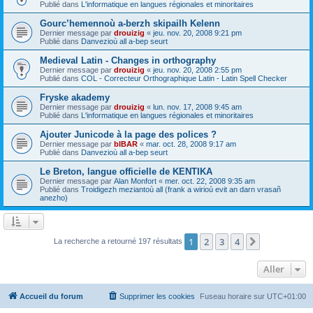
Publié dans
L'informatique en langues régionales et minoritaires
Gourc’hemennoù a-berzh skipailh Kelenn
Dernier message par
drouizig
«
jeu. nov. 20, 2008 9:21 pm
Publié dans
Danvezioù all a-bep seurt
Medieval Latin - Changes in orthography
Dernier message par
drouizig
«
jeu. nov. 20, 2008 2:55 pm
Publié dans
COL - Correcteur Orthographique Latin - Latin Spell Checker
Fryske akademy
Dernier message par
drouizig
«
lun. nov. 17, 2008 9:45 am
Publié dans
L'informatique en langues régionales et minoritaires
Ajouter Junicode à la page des polices ?
Dernier message par
bIBAR
«
mar. oct. 28, 2008 9:17 am
Publié dans
Danvezioù all a-bep seurt
Le Breton, langue officielle de KENTIKA
Dernier message par
Alan Monfort
«
mer. oct. 22, 2008 9:35 am
Publié dans
Troidigezh meziantoù all (frank a wirioù evit an darn vrasañ
anezho)
1
2
3
4
Suivant
La recherche a retourné 197 résultats
Aller
Accueil du forum
Supprimer les cookies
Fuseau horaire sur
UTC+01:00