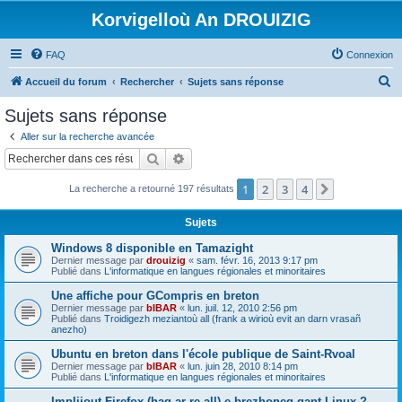
Korvigelloù An DROUIZIG
FAQ
Connexion
R
Accueil du forum
Rechercher
Sujets sans réponse
e
Sujets sans réponse
c
Aller sur la recherche avancée
h
Rechercher
Recherche avancée
e
1
2
3
4
Suivant
La recherche a retourné 197 résultats
r
c
Sujets
h
Windows 8 disponible en Tamazight
e
Dernier message par
drouizig
«
sam. févr. 16, 2013 9:17 pm
Publié dans
L'informatique en langues régionales et minoritaires
r
Une affiche pour GCompris en breton
Dernier message par
bIBAR
«
lun. juil. 12, 2010 2:56 pm
Publié dans
Troidigezh meziantoù all (frank a wirioù evit an darn vrasañ
anezho)
Ubuntu en breton dans l'école publique de Saint-Rvoal
Dernier message par
bIBAR
«
lun. juin 28, 2010 8:14 pm
Publié dans
L'informatique en langues régionales et minoritaires
Implijout Firefox (hag ar re all) e brezhoneg gant Linux ?