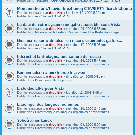
Publié dans
Troidigezh OpenOffice.org e brezhoneg (1.1.x, 2.x ha 3.x)
Mont en-dro ar c´hlavier brezhoneg C'HWERTY 'barzh Ubuntu
Dernier message par
drouizig
«
lun. janv. 12, 2009 8:22 pm
Publié dans
Ar c'hlavier C'HWERTY
La date de votre système en gallo : possible sous Vista !
Dernier message par
drouizig
«
ven. déc. 26, 2008 6:58 pm
Publié dans
Microsoft et le breton - Microsoft and the Breton language
Bien écrire sur ordinateur en māori, espéranto, gallois...
Dernier message par
drouizig
«
mer. déc. 17, 2008 5:03 pm
Publié dans
Ar c'hlavier C'HWERTY
Internet et la Bretagne, une culture de réseau
Dernier message par
drouizig
«
mar. déc. 16, 2008 5:47 pm
Publié dans
L'informatique en langues régionales et minoritaires
Kemennadenn a-berzh breizh-taiwan
Dernier message par
drouizig
«
dim. déc. 14, 2008 9:51 pm
Publié dans
Danvezioù all a-bep seurt
Liste des LIPs pour Vista
Dernier message par
drouizig
«
jeu. déc. 11, 2008 6:09 pm
Publié dans
L'informatique en langues régionales et minoritaires
L'archipel des langues indiennes
Dernier message par
drouizig
«
mer. déc. 10, 2008 2:48 pm
Publié dans
L'informatique en langues régionales et minoritaires
Yehoù amerikanek
Dernier message par
drouizig
«
mar. déc. 09, 2008 8:34 pm
Publié dans
L'informatique en langues régionales et minoritaires