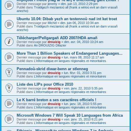
Dernier message par
jeremy
«
dim. juin 13, 2010 2:29 pm
Publié dans
Troidigezh meziantoù all (frank a wirioù evit an darn vrasañ
anezho)
Ubuntu 10.04: Dibab yezh an testennoù nad int ket troet
Dernier message par
Michel
«
dim. juin 06, 2010 10:34 am
Publié dans
Troidigezh meziantoù all (frank a wirioù evit an darn vrasañ
anezho)
Télécharger/Pellgargañ ADD 2007/HDA amañ
Dernier message par
drouizig
«
dim. avr. 04, 2010 10:24 am
Publié dans
An DROUIZIG Difazier
More Than 1 Billion Speakers of Endangered Languages...
Dernier message par
drouizig
«
lun. mars 08, 2010 11:17 am
Publié dans
L'informatique en langues régionales et minoritaires
Pennadoù-skrid diwar-benn ar stlenneg
Dernier message par
drouizig
«
lun. févr. 01, 2010 3:31 pm
Publié dans
L'informatique en langues régionales et minoritaires
Liste des LIPs pour Office 2010
Dernier message par
drouizig
«
ven. janv. 22, 2010 5:35 pm
Publié dans
L'informatique en langues régionales et minoritaires
Le K barré breton a ses caractères officiels !
Dernier message par
drouizig
«
lun. janv. 18, 2010 5:55 pm
Publié dans
L'informatique en langues régionales et minoritaires
Microsoft Windows 7 Will Speak 10 Languages from Africa
Dernier message par
drouizig
«
ven. janv. 15, 2010 6:21 pm
Publié dans
L'informatique en langues régionales et minoritaires
Ethiopia - Microsoft to release Windows 7 in Amharic