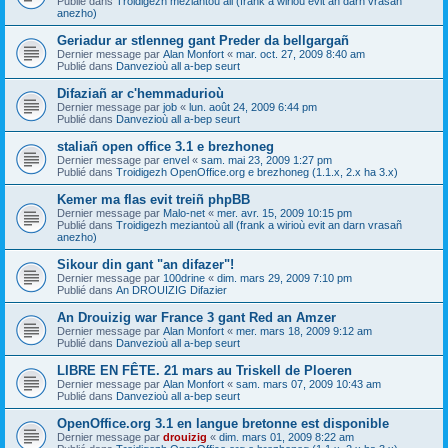
Publié dans
Troidigezh meziantoù all (frank a wirioù evit an darn vrasañ
anezho)
Geriadur ar stlenneg gant Preder da bellgargañ
Dernier message par
Alan Monfort
«
mar. oct. 27, 2009 8:40 am
Publié dans
Danvezioù all a-bep seurt
Difaziañ ar c'hemmadurioù
Dernier message par
job
«
lun. août 24, 2009 6:44 pm
Publié dans
Danvezioù all a-bep seurt
staliañ open office 3.1 e brezhoneg
Dernier message par
envel
«
sam. mai 23, 2009 1:27 pm
Publié dans
Troidigezh OpenOffice.org e brezhoneg (1.1.x, 2.x ha 3.x)
Kemer ma flas evit treiñ phpBB
Dernier message par
Malo-net
«
mer. avr. 15, 2009 10:15 pm
Publié dans
Troidigezh meziantoù all (frank a wirioù evit an darn vrasañ
anezho)
Sikour din gant "an difazer"!
Dernier message par
100drine
«
dim. mars 29, 2009 7:10 pm
Publié dans
An DROUIZIG Difazier
An Drouizig war France 3 gant Red an Amzer
Dernier message par
Alan Monfort
«
mer. mars 18, 2009 9:12 am
Publié dans
Danvezioù all a-bep seurt
LIBRE EN FÊTE. 21 mars au Triskell de Ploeren
Dernier message par
Alan Monfort
«
sam. mars 07, 2009 10:43 am
Publié dans
Danvezioù all a-bep seurt
OpenOffice.org 3.1 en langue bretonne est disponible
Dernier message par
drouizig
«
dim. mars 01, 2009 8:22 am