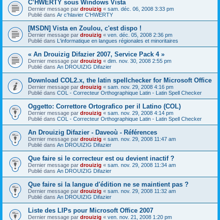
C’HWERTY sous Windows Vista
Dernier message par
drouizig
«
sam. déc. 06, 2008 3:33 pm
Publié dans
Ar c'hlavier C'HWERTY
[MSDN] Vista en Zoulou, c'est dispo !
Dernier message par
drouizig
«
ven. déc. 05, 2008 2:36 pm
Publié dans
L'informatique en langues régionales et minoritaires
« An Drouizig Difazier 2007, Service Pack 4 »
Dernier message par
drouizig
«
dim. nov. 30, 2008 2:55 pm
Publié dans
An DROUIZIG Difazier
Download COL2.x, the latin spellchecker for Microsoft Office
Dernier message par
drouizig
«
sam. nov. 29, 2008 4:16 pm
Publié dans
COL - Correcteur Orthographique Latin - Latin Spell Checker
Oggetto: Correttore Ortografico per il Latino (COL)
Dernier message par
drouizig
«
sam. nov. 29, 2008 4:14 pm
Publié dans
COL - Correcteur Orthographique Latin - Latin Spell Checker
An Drouizig Difazier - Daveoù - Références
Dernier message par
drouizig
«
sam. nov. 29, 2008 11:47 am
Publié dans
An DROUIZIG Difazier
Que faire si le correcteur est ou devient inactif ?
Dernier message par
drouizig
«
sam. nov. 29, 2008 11:34 am
Publié dans
An DROUIZIG Difazier
Que faire si la langue d'édition ne se maintient pas ?
Dernier message par
drouizig
«
sam. nov. 29, 2008 11:32 am
Publié dans
An DROUIZIG Difazier
Liste des LIPs pour Microsoft Office 2007
Dernier message par
drouizig
«
ven. nov. 21, 2008 1:20 pm