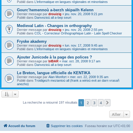
Publié dans
L'informatique en langues régionales et minoritaires
Gourc’hemennoù a-berzh skipailh Kelenn
Dernier message par
drouizig
«
jeu. nov. 20, 2008 9:21 pm
Publié dans
Danvezioù all a-bep seurt
Medieval Latin - Changes in orthography
Dernier message par
drouizig
«
jeu. nov. 20, 2008 2:55 pm
Publié dans
COL - Correcteur Orthographique Latin - Latin Spell Checker
Fryske akademy
Dernier message par
drouizig
«
lun. nov. 17, 2008 9:45 am
Publié dans
L'informatique en langues régionales et minoritaires
Ajouter Junicode à la page des polices ?
Dernier message par
bIBAR
«
mar. oct. 28, 2008 9:17 am
Publié dans
Danvezioù all a-bep seurt
Le Breton, langue officielle de KENTIKA
Dernier message par
Alan Monfort
«
mer. oct. 22, 2008 9:35 am
Publié dans
Troidigezh meziantoù all (frank a wirioù evit an darn vrasañ
anezho)
1
2
3
4
Suivant
La recherche a retourné 197 résultats
Aller
Accueil du forum
Supprimer les cookies
Fuseau horaire sur
UTC+01:00