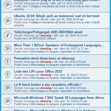
Dernier message par
jeremy
«
dim. juin 13, 2010 2:29 pm
Publié dans
Troidigezh meziantoù all (frank a wirioù evit an darn vrasañ
anezho)
Ubuntu 10.04: Dibab yezh an testennoù nad int ket troet
Dernier message par
Michel
«
dim. juin 06, 2010 10:34 am
Publié dans
Troidigezh meziantoù all (frank a wirioù evit an darn vrasañ
anezho)
Télécharger/Pellgargañ ADD 2007/HDA amañ
Dernier message par
drouizig
«
dim. avr. 04, 2010 10:24 am
Publié dans
An DROUIZIG Difazier
More Than 1 Billion Speakers of Endangered Languages...
Dernier message par
drouizig
«
lun. mars 08, 2010 11:17 am
Publié dans
L'informatique en langues régionales et minoritaires
Pennadoù-skrid diwar-benn ar stlenneg
Dernier message par
drouizig
«
lun. févr. 01, 2010 3:31 pm
Publié dans
L'informatique en langues régionales et minoritaires
Liste des LIPs pour Office 2010
Dernier message par
drouizig
«
ven. janv. 22, 2010 5:35 pm
Publié dans
L'informatique en langues régionales et minoritaires
Le K barré breton a ses caractères officiels !
Dernier message par
drouizig
«
lun. janv. 18, 2010 5:55 pm
Publié dans
L'informatique en langues régionales et minoritaires
Microsoft Windows 7 Will Speak 10 Languages from Africa
Dernier message par
drouizig
«
ven. janv. 15, 2010 6:21 pm
Publié dans
L'informatique en langues régionales et minoritaires
Ethiopia - Microsoft to release Windows 7 in Amharic