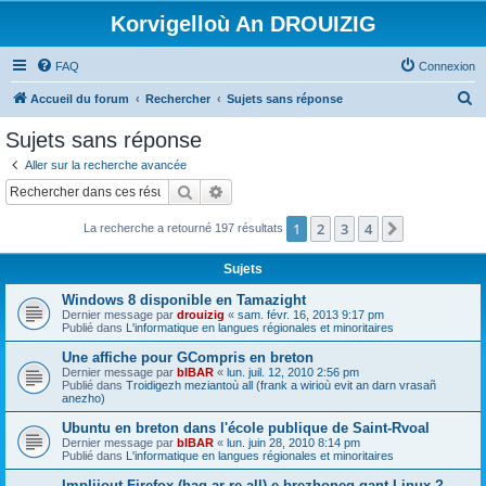
Korvigelloù An DROUIZIG
FAQ
Connexion
R
Accueil du forum
Rechercher
Sujets sans réponse
e
Sujets sans réponse
c
Aller sur la recherche avancée
h
Rechercher
Recherche avancée
e
1
2
3
4
Suivant
La recherche a retourné 197 résultats
r
c
Sujets
h
Windows 8 disponible en Tamazight
e
Dernier message par
drouizig
«
sam. févr. 16, 2013 9:17 pm
Publié dans
L'informatique en langues régionales et minoritaires
r
Une affiche pour GCompris en breton
Dernier message par
bIBAR
«
lun. juil. 12, 2010 2:56 pm
Publié dans
Troidigezh meziantoù all (frank a wirioù evit an darn vrasañ
anezho)
Ubuntu en breton dans l'école publique de Saint-Rvoal
Dernier message par
bIBAR
«
lun. juin 28, 2010 8:14 pm
Publié dans
L'informatique en langues régionales et minoritaires
Implijout Firefox (hag ar re all) e brezhoneg gant Linux ?