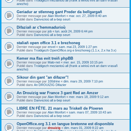
Publié dans
Troidigezh meziantoù all (frank a wirioù evit an darn vrasañ
anezho)
Geriadur ar stlenneg gant Preder da bellgargañ
Dernier message par
Alan Monfort
«
mar. oct. 27, 2009 8:40 am
Publié dans
Danvezioù all a-bep seurt
Difaziañ ar c'hemmadurioù
Dernier message par
job
«
lun. août 24, 2009 6:44 pm
Publié dans
Danvezioù all a-bep seurt
staliañ open office 3.1 e brezhoneg
Dernier message par
envel
«
sam. mai 23, 2009 1:27 pm
Publié dans
Troidigezh OpenOffice.org e brezhoneg (1.1.x, 2.x ha 3.x)
Kemer ma flas evit treiñ phpBB
Dernier message par
Malo-net
«
mer. avr. 15, 2009 10:15 pm
Publié dans
Troidigezh meziantoù all (frank a wirioù evit an darn vrasañ
anezho)
Sikour din gant "an difazer"!
Dernier message par
100drine
«
dim. mars 29, 2009 7:10 pm
Publié dans
An DROUIZIG Difazier
An Drouizig war France 3 gant Red an Amzer
Dernier message par
Alan Monfort
«
mer. mars 18, 2009 9:12 am
Publié dans
Danvezioù all a-bep seurt
LIBRE EN FÊTE. 21 mars au Triskell de Ploeren
Dernier message par
Alan Monfort
«
sam. mars 07, 2009 10:43 am
Publié dans
Danvezioù all a-bep seurt
OpenOffice.org 3.1 en langue bretonne est disponible
Dernier message par
drouizig
«
dim. mars 01, 2009 8:22 am