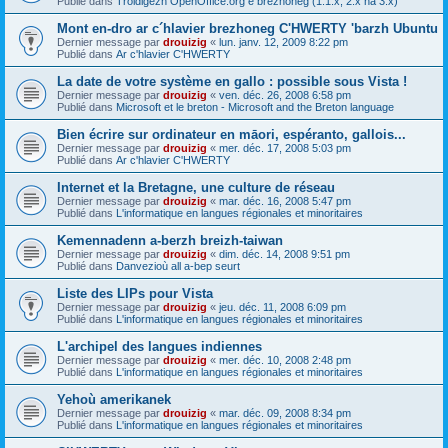
Publié dans
Troidigezh OpenOffice.org e brezhoneg (1.1.x, 2.x ha 3.x)
Mont en-dro ar c´hlavier brezhoneg C'HWERTY 'barzh Ubuntu
Dernier message par
drouizig
«
lun. janv. 12, 2009 8:22 pm
Publié dans
Ar c'hlavier C'HWERTY
La date de votre système en gallo : possible sous Vista !
Dernier message par
drouizig
«
ven. déc. 26, 2008 6:58 pm
Publié dans
Microsoft et le breton - Microsoft and the Breton language
Bien écrire sur ordinateur en māori, espéranto, gallois...
Dernier message par
drouizig
«
mer. déc. 17, 2008 5:03 pm
Publié dans
Ar c'hlavier C'HWERTY
Internet et la Bretagne, une culture de réseau
Dernier message par
drouizig
«
mar. déc. 16, 2008 5:47 pm
Publié dans
L'informatique en langues régionales et minoritaires
Kemennadenn a-berzh breizh-taiwan
Dernier message par
drouizig
«
dim. déc. 14, 2008 9:51 pm
Publié dans
Danvezioù all a-bep seurt
Liste des LIPs pour Vista
Dernier message par
drouizig
«
jeu. déc. 11, 2008 6:09 pm
Publié dans
L'informatique en langues régionales et minoritaires
L'archipel des langues indiennes
Dernier message par
drouizig
«
mer. déc. 10, 2008 2:48 pm
Publié dans
L'informatique en langues régionales et minoritaires
Yehoù amerikanek
Dernier message par
drouizig
«
mar. déc. 09, 2008 8:34 pm
Publié dans
L'informatique en langues régionales et minoritaires