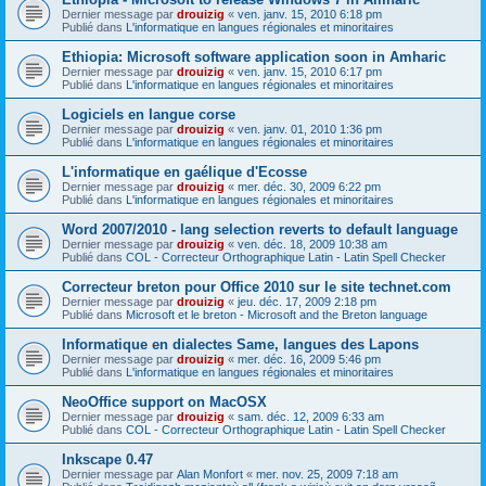
Dernier message par
drouizig
«
ven. janv. 15, 2010 6:18 pm
Publié dans
L'informatique en langues régionales et minoritaires
Ethiopia: Microsoft software application soon in Amharic
Dernier message par
drouizig
«
ven. janv. 15, 2010 6:17 pm
Publié dans
L'informatique en langues régionales et minoritaires
Logiciels en langue corse
Dernier message par
drouizig
«
ven. janv. 01, 2010 1:36 pm
Publié dans
L'informatique en langues régionales et minoritaires
L'informatique en gaélique d'Ecosse
Dernier message par
drouizig
«
mer. déc. 30, 2009 6:22 pm
Publié dans
L'informatique en langues régionales et minoritaires
Word 2007/2010 - lang selection reverts to default language
Dernier message par
drouizig
«
ven. déc. 18, 2009 10:38 am
Publié dans
COL - Correcteur Orthographique Latin - Latin Spell Checker
Correcteur breton pour Office 2010 sur le site technet.com
Dernier message par
drouizig
«
jeu. déc. 17, 2009 2:18 pm
Publié dans
Microsoft et le breton - Microsoft and the Breton language
Informatique en dialectes Same, langues des Lapons
Dernier message par
drouizig
«
mer. déc. 16, 2009 5:46 pm
Publié dans
L'informatique en langues régionales et minoritaires
NeoOffice support on MacOSX
Dernier message par
drouizig
«
sam. déc. 12, 2009 6:33 am
Publié dans
COL - Correcteur Orthographique Latin - Latin Spell Checker
Inkscape 0.47
Dernier message par
Alan Monfort
«
mer. nov. 25, 2009 7:18 am