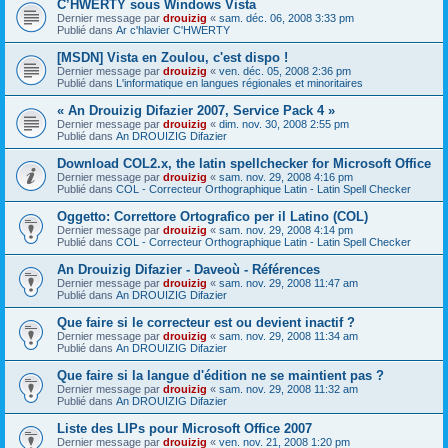
C’HWERTY sous Windows Vista
Dernier message par
drouizig
«
sam. déc. 06, 2008 3:33 pm
Publié dans
Ar c'hlavier C'HWERTY
[MSDN] Vista en Zoulou, c'est dispo !
Dernier message par
drouizig
«
ven. déc. 05, 2008 2:36 pm
Publié dans
L'informatique en langues régionales et minoritaires
« An Drouizig Difazier 2007, Service Pack 4 »
Dernier message par
drouizig
«
dim. nov. 30, 2008 2:55 pm
Publié dans
An DROUIZIG Difazier
Download COL2.x, the latin spellchecker for Microsoft Office
Dernier message par
drouizig
«
sam. nov. 29, 2008 4:16 pm
Publié dans
COL - Correcteur Orthographique Latin - Latin Spell Checker
Oggetto: Correttore Ortografico per il Latino (COL)
Dernier message par
drouizig
«
sam. nov. 29, 2008 4:14 pm
Publié dans
COL - Correcteur Orthographique Latin - Latin Spell Checker
An Drouizig Difazier - Daveoù - Références
Dernier message par
drouizig
«
sam. nov. 29, 2008 11:47 am
Publié dans
An DROUIZIG Difazier
Que faire si le correcteur est ou devient inactif ?
Dernier message par
drouizig
«
sam. nov. 29, 2008 11:34 am
Publié dans
An DROUIZIG Difazier
Que faire si la langue d'édition ne se maintient pas ?
Dernier message par
drouizig
«
sam. nov. 29, 2008 11:32 am
Publié dans
An DROUIZIG Difazier
Liste des LIPs pour Microsoft Office 2007
Dernier message par
drouizig
«
ven. nov. 21, 2008 1:20 pm