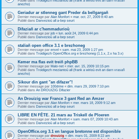
Publié dans
Troidigezh meziantoù all (frank a wirioù evit an darn vrasañ
anezho)
Geriadur ar stlenneg gant Preder da bellgargañ
Dernier message par
Alan Monfort
«
mar. oct. 27, 2009 8:40 am
Publié dans
Danvezioù all a-bep seurt
Difaziañ ar c'hemmadurioù
Dernier message par
job
«
lun. août 24, 2009 6:44 pm
Publié dans
Danvezioù all a-bep seurt
staliañ open office 3.1 e brezhoneg
Dernier message par
envel
«
sam. mai 23, 2009 1:27 pm
Publié dans
Troidigezh OpenOffice.org e brezhoneg (1.1.x, 2.x ha 3.x)
Kemer ma flas evit treiñ phpBB
Dernier message par
Malo-net
«
mer. avr. 15, 2009 10:15 pm
Publié dans
Troidigezh meziantoù all (frank a wirioù evit an darn vrasañ
anezho)
Sikour din gant "an difazer"!
Dernier message par
100drine
«
dim. mars 29, 2009 7:10 pm
Publié dans
An DROUIZIG Difazier
An Drouizig war France 3 gant Red an Amzer
Dernier message par
Alan Monfort
«
mer. mars 18, 2009 9:12 am
Publié dans
Danvezioù all a-bep seurt
LIBRE EN FÊTE. 21 mars au Triskell de Ploeren
Dernier message par
Alan Monfort
«
sam. mars 07, 2009 10:43 am
Publié dans
Danvezioù all a-bep seurt
OpenOffice.org 3.1 en langue bretonne est disponible
Dernier message par
drouizig
«
dim. mars 01, 2009 8:22 am