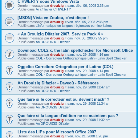
C’HWERTY sous Windows Vista
Dernier message par
drouizig
«
sam. déc. 06, 2008 3:33 pm
Publié dans
Ar c'hlavier C'HWERTY
[MSDN] Vista en Zoulou, c'est dispo !
Dernier message par
drouizig
«
ven. déc. 05, 2008 2:36 pm
Publié dans
L'informatique en langues régionales et minoritaires
« An Drouizig Difazier 2007, Service Pack 4 »
Dernier message par
drouizig
«
dim. nov. 30, 2008 2:55 pm
Publié dans
An DROUIZIG Difazier
Download COL2.x, the latin spellchecker for Microsoft Office
Dernier message par
drouizig
«
sam. nov. 29, 2008 4:16 pm
Publié dans
COL - Correcteur Orthographique Latin - Latin Spell Checker
Oggetto: Correttore Ortografico per il Latino (COL)
Dernier message par
drouizig
«
sam. nov. 29, 2008 4:14 pm
Publié dans
COL - Correcteur Orthographique Latin - Latin Spell Checker
An Drouizig Difazier - Daveoù - Références
Dernier message par
drouizig
«
sam. nov. 29, 2008 11:47 am
Publié dans
An DROUIZIG Difazier
Que faire si le correcteur est ou devient inactif ?
Dernier message par
drouizig
«
sam. nov. 29, 2008 11:34 am
Publié dans
An DROUIZIG Difazier
Que faire si la langue d'édition ne se maintient pas ?
Dernier message par
drouizig
«
sam. nov. 29, 2008 11:32 am
Publié dans
An DROUIZIG Difazier
Liste des LIPs pour Microsoft Office 2007
Dernier message par
drouizig
«
ven. nov. 21, 2008 1:20 pm