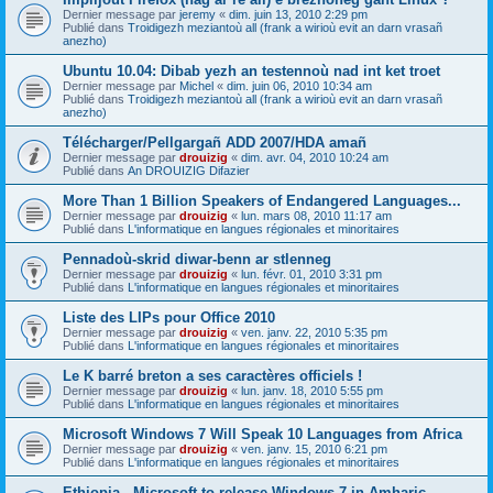
Dernier message par
jeremy
«
dim. juin 13, 2010 2:29 pm
Publié dans
Troidigezh meziantoù all (frank a wirioù evit an darn vrasañ
anezho)
Ubuntu 10.04: Dibab yezh an testennoù nad int ket troet
Dernier message par
Michel
«
dim. juin 06, 2010 10:34 am
Publié dans
Troidigezh meziantoù all (frank a wirioù evit an darn vrasañ
anezho)
Télécharger/Pellgargañ ADD 2007/HDA amañ
Dernier message par
drouizig
«
dim. avr. 04, 2010 10:24 am
Publié dans
An DROUIZIG Difazier
More Than 1 Billion Speakers of Endangered Languages...
Dernier message par
drouizig
«
lun. mars 08, 2010 11:17 am
Publié dans
L'informatique en langues régionales et minoritaires
Pennadoù-skrid diwar-benn ar stlenneg
Dernier message par
drouizig
«
lun. févr. 01, 2010 3:31 pm
Publié dans
L'informatique en langues régionales et minoritaires
Liste des LIPs pour Office 2010
Dernier message par
drouizig
«
ven. janv. 22, 2010 5:35 pm
Publié dans
L'informatique en langues régionales et minoritaires
Le K barré breton a ses caractères officiels !
Dernier message par
drouizig
«
lun. janv. 18, 2010 5:55 pm
Publié dans
L'informatique en langues régionales et minoritaires
Microsoft Windows 7 Will Speak 10 Languages from Africa
Dernier message par
drouizig
«
ven. janv. 15, 2010 6:21 pm
Publié dans
L'informatique en langues régionales et minoritaires
Ethiopia - Microsoft to release Windows 7 in Amharic