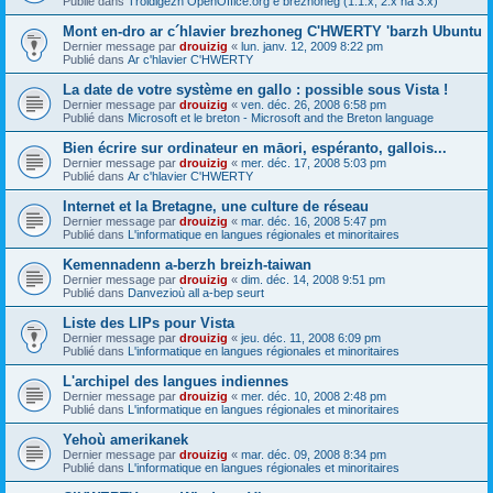
Publié dans
Troidigezh OpenOffice.org e brezhoneg (1.1.x, 2.x ha 3.x)
Mont en-dro ar c´hlavier brezhoneg C'HWERTY 'barzh Ubuntu
Dernier message par
drouizig
«
lun. janv. 12, 2009 8:22 pm
Publié dans
Ar c'hlavier C'HWERTY
La date de votre système en gallo : possible sous Vista !
Dernier message par
drouizig
«
ven. déc. 26, 2008 6:58 pm
Publié dans
Microsoft et le breton - Microsoft and the Breton language
Bien écrire sur ordinateur en māori, espéranto, gallois...
Dernier message par
drouizig
«
mer. déc. 17, 2008 5:03 pm
Publié dans
Ar c'hlavier C'HWERTY
Internet et la Bretagne, une culture de réseau
Dernier message par
drouizig
«
mar. déc. 16, 2008 5:47 pm
Publié dans
L'informatique en langues régionales et minoritaires
Kemennadenn a-berzh breizh-taiwan
Dernier message par
drouizig
«
dim. déc. 14, 2008 9:51 pm
Publié dans
Danvezioù all a-bep seurt
Liste des LIPs pour Vista
Dernier message par
drouizig
«
jeu. déc. 11, 2008 6:09 pm
Publié dans
L'informatique en langues régionales et minoritaires
L'archipel des langues indiennes
Dernier message par
drouizig
«
mer. déc. 10, 2008 2:48 pm
Publié dans
L'informatique en langues régionales et minoritaires
Yehoù amerikanek
Dernier message par
drouizig
«
mar. déc. 09, 2008 8:34 pm
Publié dans
L'informatique en langues régionales et minoritaires