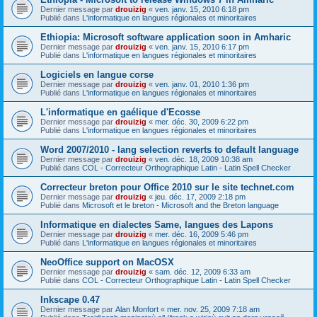
Dernier message par
drouizig
«
ven. janv. 15, 2010 6:18 pm
Publié dans
L'informatique en langues régionales et minoritaires
Ethiopia: Microsoft software application soon in Amharic
Dernier message par
drouizig
«
ven. janv. 15, 2010 6:17 pm
Publié dans
L'informatique en langues régionales et minoritaires
Logiciels en langue corse
Dernier message par
drouizig
«
ven. janv. 01, 2010 1:36 pm
Publié dans
L'informatique en langues régionales et minoritaires
L'informatique en gaélique d'Ecosse
Dernier message par
drouizig
«
mer. déc. 30, 2009 6:22 pm
Publié dans
L'informatique en langues régionales et minoritaires
Word 2007/2010 - lang selection reverts to default language
Dernier message par
drouizig
«
ven. déc. 18, 2009 10:38 am
Publié dans
COL - Correcteur Orthographique Latin - Latin Spell Checker
Correcteur breton pour Office 2010 sur le site technet.com
Dernier message par
drouizig
«
jeu. déc. 17, 2009 2:18 pm
Publié dans
Microsoft et le breton - Microsoft and the Breton language
Informatique en dialectes Same, langues des Lapons
Dernier message par
drouizig
«
mer. déc. 16, 2009 5:46 pm
Publié dans
L'informatique en langues régionales et minoritaires
NeoOffice support on MacOSX
Dernier message par
drouizig
«
sam. déc. 12, 2009 6:33 am
Publié dans
COL - Correcteur Orthographique Latin - Latin Spell Checker
Inkscape 0.47
Dernier message par
Alan Monfort
«
mer. nov. 25, 2009 7:18 am