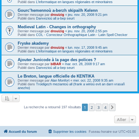
Publié dans
L'informatique en langues régionales et minoritaires
Gourc’hemennoù a-berzh skipailh Kelenn
Dernier message par
drouizig
«
jeu. nov. 20, 2008 9:21 pm
Publié dans
Danvezioù all a-bep seurt
Medieval Latin - Changes in orthography
Dernier message par
drouizig
«
jeu. nov. 20, 2008 2:55 pm
Publié dans
COL - Correcteur Orthographique Latin - Latin Spell Checker
Fryske akademy
Dernier message par
drouizig
«
lun. nov. 17, 2008 9:45 am
Publié dans
L'informatique en langues régionales et minoritaires
Ajouter Junicode à la page des polices ?
Dernier message par
bIBAR
«
mar. oct. 28, 2008 9:17 am
Publié dans
Danvezioù all a-bep seurt
Le Breton, langue officielle de KENTIKA
Dernier message par
Alan Monfort
«
mer. oct. 22, 2008 9:35 am
Publié dans
Troidigezh meziantoù all (frank a wirioù evit an darn vrasañ
anezho)
1
2
3
4
Suivant
La recherche a retourné 197 résultats
Aller
Accueil du forum
Supprimer les cookies
Fuseau horaire sur
UTC+01:00