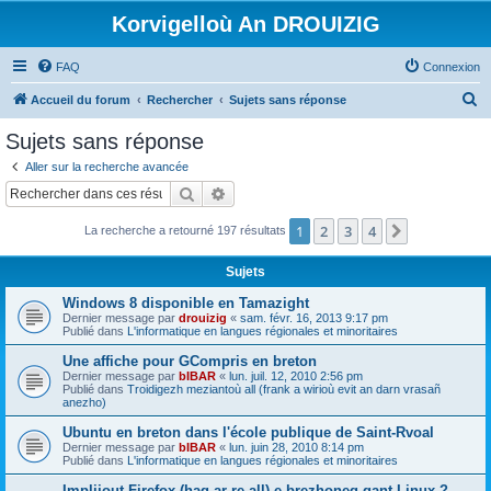
Korvigelloù An DROUIZIG
FAQ
Connexion
R
Accueil du forum
Rechercher
Sujets sans réponse
e
Sujets sans réponse
c
Aller sur la recherche avancée
h
Rechercher
Recherche avancée
e
1
2
3
4
Suivant
La recherche a retourné 197 résultats
r
c
Sujets
h
Windows 8 disponible en Tamazight
e
Dernier message par
drouizig
«
sam. févr. 16, 2013 9:17 pm
Publié dans
L'informatique en langues régionales et minoritaires
r
Une affiche pour GCompris en breton
Dernier message par
bIBAR
«
lun. juil. 12, 2010 2:56 pm
Publié dans
Troidigezh meziantoù all (frank a wirioù evit an darn vrasañ
anezho)
Ubuntu en breton dans l'école publique de Saint-Rvoal
Dernier message par
bIBAR
«
lun. juin 28, 2010 8:14 pm
Publié dans
L'informatique en langues régionales et minoritaires
Implijout Firefox (hag ar re all) e brezhoneg gant Linux ?