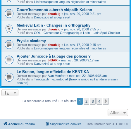
Publié dans
L'informatique en langues régionales et minoritaires
Gourc’hemennoù a-berzh skipailh Kelenn
Dernier message par
drouizig
«
jeu. nov. 20, 2008 9:21 pm
Publié dans
Danvezioù all a-bep seurt
Medieval Latin - Changes in orthography
Dernier message par
drouizig
«
jeu. nov. 20, 2008 2:55 pm
Publié dans
COL - Correcteur Orthographique Latin - Latin Spell Checker
Fryske akademy
Dernier message par
drouizig
«
lun. nov. 17, 2008 9:45 am
Publié dans
L'informatique en langues régionales et minoritaires
Ajouter Junicode à la page des polices ?
Dernier message par
bIBAR
«
mar. oct. 28, 2008 9:17 am
Publié dans
Danvezioù all a-bep seurt
Le Breton, langue officielle de KENTIKA
Dernier message par
Alan Monfort
«
mer. oct. 22, 2008 9:35 am
Publié dans
Troidigezh meziantoù all (frank a wirioù evit an darn vrasañ
anezho)
1
2
3
4
Suivant
La recherche a retourné 197 résultats
Aller
Accueil du forum
Supprimer les cookies
Fuseau horaire sur
UTC+01:00