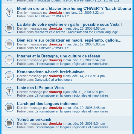
Publié dans
Troidigezh OpenOffice.org e brezhoneg (1.1.x, 2.x ha 3.x)
Mont en-dro ar c´hlavier brezhoneg C'HWERTY 'barzh Ubuntu
Dernier message par
drouizig
«
lun. janv. 12, 2009 8:22 pm
Publié dans
Ar c'hlavier C'HWERTY
La date de votre système en gallo : possible sous Vista !
Dernier message par
drouizig
«
ven. déc. 26, 2008 6:58 pm
Publié dans
Microsoft et le breton - Microsoft and the Breton language
Bien écrire sur ordinateur en māori, espéranto, gallois...
Dernier message par
drouizig
«
mer. déc. 17, 2008 5:03 pm
Publié dans
Ar c'hlavier C'HWERTY
Internet et la Bretagne, une culture de réseau
Dernier message par
drouizig
«
mar. déc. 16, 2008 5:47 pm
Publié dans
L'informatique en langues régionales et minoritaires
Kemennadenn a-berzh breizh-taiwan
Dernier message par
drouizig
«
dim. déc. 14, 2008 9:51 pm
Publié dans
Danvezioù all a-bep seurt
Liste des LIPs pour Vista
Dernier message par
drouizig
«
jeu. déc. 11, 2008 6:09 pm
Publié dans
L'informatique en langues régionales et minoritaires
L'archipel des langues indiennes
Dernier message par
drouizig
«
mer. déc. 10, 2008 2:48 pm
Publié dans
L'informatique en langues régionales et minoritaires
Yehoù amerikanek
Dernier message par
drouizig
«
mar. déc. 09, 2008 8:34 pm
Publié dans
L'informatique en langues régionales et minoritaires