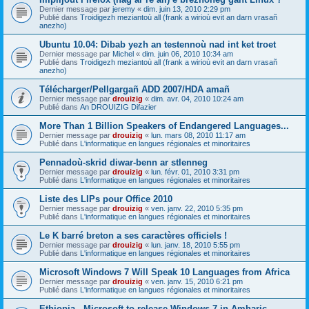
Dernier message par
jeremy
«
dim. juin 13, 2010 2:29 pm
Publié dans
Troidigezh meziantoù all (frank a wirioù evit an darn vrasañ
anezho)
Ubuntu 10.04: Dibab yezh an testennoù nad int ket troet
Dernier message par
Michel
«
dim. juin 06, 2010 10:34 am
Publié dans
Troidigezh meziantoù all (frank a wirioù evit an darn vrasañ
anezho)
Télécharger/Pellgargañ ADD 2007/HDA amañ
Dernier message par
drouizig
«
dim. avr. 04, 2010 10:24 am
Publié dans
An DROUIZIG Difazier
More Than 1 Billion Speakers of Endangered Languages...
Dernier message par
drouizig
«
lun. mars 08, 2010 11:17 am
Publié dans
L'informatique en langues régionales et minoritaires
Pennadoù-skrid diwar-benn ar stlenneg
Dernier message par
drouizig
«
lun. févr. 01, 2010 3:31 pm
Publié dans
L'informatique en langues régionales et minoritaires
Liste des LIPs pour Office 2010
Dernier message par
drouizig
«
ven. janv. 22, 2010 5:35 pm
Publié dans
L'informatique en langues régionales et minoritaires
Le K barré breton a ses caractères officiels !
Dernier message par
drouizig
«
lun. janv. 18, 2010 5:55 pm
Publié dans
L'informatique en langues régionales et minoritaires
Microsoft Windows 7 Will Speak 10 Languages from Africa
Dernier message par
drouizig
«
ven. janv. 15, 2010 6:21 pm
Publié dans
L'informatique en langues régionales et minoritaires
Ethiopia - Microsoft to release Windows 7 in Amharic