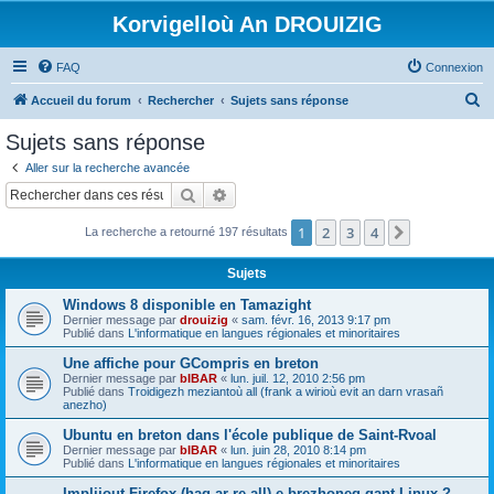
Korvigelloù An DROUIZIG
FAQ
Connexion
R
Accueil du forum
Rechercher
Sujets sans réponse
e
Sujets sans réponse
c
Aller sur la recherche avancée
h
Rechercher
Recherche avancée
e
1
2
3
4
Suivant
La recherche a retourné 197 résultats
r
c
Sujets
h
Windows 8 disponible en Tamazight
e
Dernier message par
drouizig
«
sam. févr. 16, 2013 9:17 pm
Publié dans
L'informatique en langues régionales et minoritaires
r
Une affiche pour GCompris en breton
Dernier message par
bIBAR
«
lun. juil. 12, 2010 2:56 pm
Publié dans
Troidigezh meziantoù all (frank a wirioù evit an darn vrasañ
anezho)
Ubuntu en breton dans l'école publique de Saint-Rvoal
Dernier message par
bIBAR
«
lun. juin 28, 2010 8:14 pm
Publié dans
L'informatique en langues régionales et minoritaires
Implijout Firefox (hag ar re all) e brezhoneg gant Linux ?