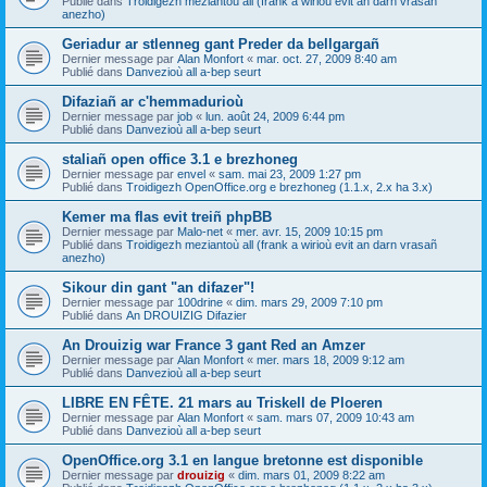
Publié dans
Troidigezh meziantoù all (frank a wirioù evit an darn vrasañ
anezho)
Geriadur ar stlenneg gant Preder da bellgargañ
Dernier message par
Alan Monfort
«
mar. oct. 27, 2009 8:40 am
Publié dans
Danvezioù all a-bep seurt
Difaziañ ar c'hemmadurioù
Dernier message par
job
«
lun. août 24, 2009 6:44 pm
Publié dans
Danvezioù all a-bep seurt
staliañ open office 3.1 e brezhoneg
Dernier message par
envel
«
sam. mai 23, 2009 1:27 pm
Publié dans
Troidigezh OpenOffice.org e brezhoneg (1.1.x, 2.x ha 3.x)
Kemer ma flas evit treiñ phpBB
Dernier message par
Malo-net
«
mer. avr. 15, 2009 10:15 pm
Publié dans
Troidigezh meziantoù all (frank a wirioù evit an darn vrasañ
anezho)
Sikour din gant "an difazer"!
Dernier message par
100drine
«
dim. mars 29, 2009 7:10 pm
Publié dans
An DROUIZIG Difazier
An Drouizig war France 3 gant Red an Amzer
Dernier message par
Alan Monfort
«
mer. mars 18, 2009 9:12 am
Publié dans
Danvezioù all a-bep seurt
LIBRE EN FÊTE. 21 mars au Triskell de Ploeren
Dernier message par
Alan Monfort
«
sam. mars 07, 2009 10:43 am
Publié dans
Danvezioù all a-bep seurt
OpenOffice.org 3.1 en langue bretonne est disponible
Dernier message par
drouizig
«
dim. mars 01, 2009 8:22 am