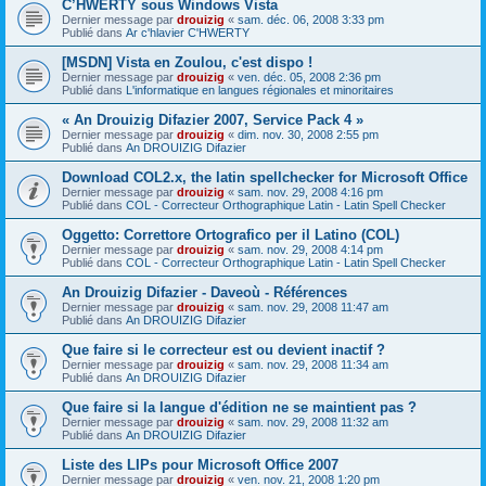
C’HWERTY sous Windows Vista
Dernier message par
drouizig
«
sam. déc. 06, 2008 3:33 pm
Publié dans
Ar c'hlavier C'HWERTY
[MSDN] Vista en Zoulou, c'est dispo !
Dernier message par
drouizig
«
ven. déc. 05, 2008 2:36 pm
Publié dans
L'informatique en langues régionales et minoritaires
« An Drouizig Difazier 2007, Service Pack 4 »
Dernier message par
drouizig
«
dim. nov. 30, 2008 2:55 pm
Publié dans
An DROUIZIG Difazier
Download COL2.x, the latin spellchecker for Microsoft Office
Dernier message par
drouizig
«
sam. nov. 29, 2008 4:16 pm
Publié dans
COL - Correcteur Orthographique Latin - Latin Spell Checker
Oggetto: Correttore Ortografico per il Latino (COL)
Dernier message par
drouizig
«
sam. nov. 29, 2008 4:14 pm
Publié dans
COL - Correcteur Orthographique Latin - Latin Spell Checker
An Drouizig Difazier - Daveoù - Références
Dernier message par
drouizig
«
sam. nov. 29, 2008 11:47 am
Publié dans
An DROUIZIG Difazier
Que faire si le correcteur est ou devient inactif ?
Dernier message par
drouizig
«
sam. nov. 29, 2008 11:34 am
Publié dans
An DROUIZIG Difazier
Que faire si la langue d'édition ne se maintient pas ?
Dernier message par
drouizig
«
sam. nov. 29, 2008 11:32 am
Publié dans
An DROUIZIG Difazier
Liste des LIPs pour Microsoft Office 2007
Dernier message par
drouizig
«
ven. nov. 21, 2008 1:20 pm