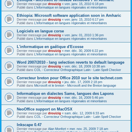
Dernier message par
drouizig
«
ven. janv. 15, 2010 6:18 pm
Publié dans
L'informatique en langues régionales et minoritaires
Ethiopia: Microsoft software application soon in Amharic
Dernier message par
drouizig
«
ven. janv. 15, 2010 6:17 pm
Publié dans
L'informatique en langues régionales et minoritaires
Logiciels en langue corse
Dernier message par
drouizig
«
ven. janv. 01, 2010 1:36 pm
Publié dans
L'informatique en langues régionales et minoritaires
L'informatique en gaélique d'Ecosse
Dernier message par
drouizig
«
mer. déc. 30, 2009 6:22 pm
Publié dans
L'informatique en langues régionales et minoritaires
Word 2007/2010 - lang selection reverts to default language
Dernier message par
drouizig
«
ven. déc. 18, 2009 10:38 am
Publié dans
COL - Correcteur Orthographique Latin - Latin Spell Checker
Correcteur breton pour Office 2010 sur le site technet.com
Dernier message par
drouizig
«
jeu. déc. 17, 2009 2:18 pm
Publié dans
Microsoft et le breton - Microsoft and the Breton language
Informatique en dialectes Same, langues des Lapons
Dernier message par
drouizig
«
mer. déc. 16, 2009 5:46 pm
Publié dans
L'informatique en langues régionales et minoritaires
NeoOffice support on MacOSX
Dernier message par
drouizig
«
sam. déc. 12, 2009 6:33 am
Publié dans
COL - Correcteur Orthographique Latin - Latin Spell Checker
Inkscape 0.47
Dernier message par
Alan Monfort
«
mer. nov. 25, 2009 7:18 am