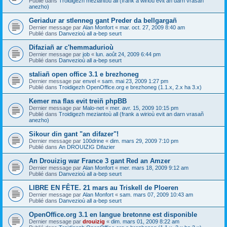
Publié dans
Troidigezh meziantoù all (frank a wirioù evit an darn vrasañ
anezho)
Geriadur ar stlenneg gant Preder da bellgargañ
Dernier message par
Alan Monfort
«
mar. oct. 27, 2009 8:40 am
Publié dans
Danvezioù all a-bep seurt
Difaziañ ar c'hemmadurioù
Dernier message par
job
«
lun. août 24, 2009 6:44 pm
Publié dans
Danvezioù all a-bep seurt
staliañ open office 3.1 e brezhoneg
Dernier message par
envel
«
sam. mai 23, 2009 1:27 pm
Publié dans
Troidigezh OpenOffice.org e brezhoneg (1.1.x, 2.x ha 3.x)
Kemer ma flas evit treiñ phpBB
Dernier message par
Malo-net
«
mer. avr. 15, 2009 10:15 pm
Publié dans
Troidigezh meziantoù all (frank a wirioù evit an darn vrasañ
anezho)
Sikour din gant "an difazer"!
Dernier message par
100drine
«
dim. mars 29, 2009 7:10 pm
Publié dans
An DROUIZIG Difazier
An Drouizig war France 3 gant Red an Amzer
Dernier message par
Alan Monfort
«
mer. mars 18, 2009 9:12 am
Publié dans
Danvezioù all a-bep seurt
LIBRE EN FÊTE. 21 mars au Triskell de Ploeren
Dernier message par
Alan Monfort
«
sam. mars 07, 2009 10:43 am
Publié dans
Danvezioù all a-bep seurt
OpenOffice.org 3.1 en langue bretonne est disponible
Dernier message par
drouizig
«
dim. mars 01, 2009 8:22 am