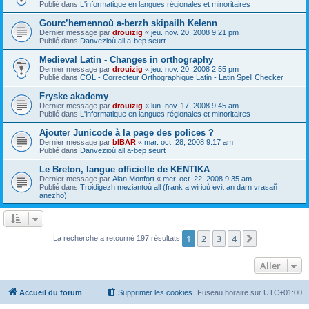
Publié dans
L'informatique en langues régionales et minoritaires
Gourc’hemennoù a-berzh skipailh Kelenn
Dernier message par
drouizig
«
jeu. nov. 20, 2008 9:21 pm
Publié dans
Danvezioù all a-bep seurt
Medieval Latin - Changes in orthography
Dernier message par
drouizig
«
jeu. nov. 20, 2008 2:55 pm
Publié dans
COL - Correcteur Orthographique Latin - Latin Spell Checker
Fryske akademy
Dernier message par
drouizig
«
lun. nov. 17, 2008 9:45 am
Publié dans
L'informatique en langues régionales et minoritaires
Ajouter Junicode à la page des polices ?
Dernier message par
bIBAR
«
mar. oct. 28, 2008 9:17 am
Publié dans
Danvezioù all a-bep seurt
Le Breton, langue officielle de KENTIKA
Dernier message par
Alan Monfort
«
mer. oct. 22, 2008 9:35 am
Publié dans
Troidigezh meziantoù all (frank a wirioù evit an darn vrasañ
anezho)
1
2
3
4
Suivant
La recherche a retourné 197 résultats
Aller
Accueil du forum
Supprimer les cookies
Fuseau horaire sur
UTC+01:00