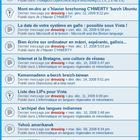
Publié dans
Troidigezh OpenOffice.org e brezhoneg (1.1.x, 2.x ha 3.x)
Mont en-dro ar c´hlavier brezhoneg C'HWERTY 'barzh Ubuntu
Dernier message par
drouizig
«
lun. janv. 12, 2009 8:22 pm
Publié dans
Ar c'hlavier C'HWERTY
La date de votre système en gallo : possible sous Vista !
Dernier message par
drouizig
«
ven. déc. 26, 2008 6:58 pm
Publié dans
Microsoft et le breton - Microsoft and the Breton language
Bien écrire sur ordinateur en māori, espéranto, gallois...
Dernier message par
drouizig
«
mer. déc. 17, 2008 5:03 pm
Publié dans
Ar c'hlavier C'HWERTY
Internet et la Bretagne, une culture de réseau
Dernier message par
drouizig
«
mar. déc. 16, 2008 5:47 pm
Publié dans
L'informatique en langues régionales et minoritaires
Kemennadenn a-berzh breizh-taiwan
Dernier message par
drouizig
«
dim. déc. 14, 2008 9:51 pm
Publié dans
Danvezioù all a-bep seurt
Liste des LIPs pour Vista
Dernier message par
drouizig
«
jeu. déc. 11, 2008 6:09 pm
Publié dans
L'informatique en langues régionales et minoritaires
L'archipel des langues indiennes
Dernier message par
drouizig
«
mer. déc. 10, 2008 2:48 pm
Publié dans
L'informatique en langues régionales et minoritaires
Yehoù amerikanek
Dernier message par
drouizig
«
mar. déc. 09, 2008 8:34 pm
Publié dans
L'informatique en langues régionales et minoritaires