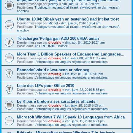
Dernier message par
jeremy
«
dim. juin 13, 2010 2:29 pm
Publié dans
Troidigezh meziantoù all (frank a wirioù evit an darn vrasañ
anezho)
Ubuntu 10.04: Dibab yezh an testennoù nad int ket troet
Dernier message par
Michel
«
dim. juin 06, 2010 10:34 am
Publié dans
Troidigezh meziantoù all (frank a wirioù evit an darn vrasañ
anezho)
Télécharger/Pellgargañ ADD 2007/HDA amañ
Dernier message par
drouizig
«
dim. avr. 04, 2010 10:24 am
Publié dans
An DROUIZIG Difazier
More Than 1 Billion Speakers of Endangered Languages...
Dernier message par
drouizig
«
lun. mars 08, 2010 11:17 am
Publié dans
L'informatique en langues régionales et minoritaires
Pennadoù-skrid diwar-benn ar stlenneg
Dernier message par
drouizig
«
lun. févr. 01, 2010 3:31 pm
Publié dans
L'informatique en langues régionales et minoritaires
Liste des LIPs pour Office 2010
Dernier message par
drouizig
«
ven. janv. 22, 2010 5:35 pm
Publié dans
L'informatique en langues régionales et minoritaires
Le K barré breton a ses caractères officiels !
Dernier message par
drouizig
«
lun. janv. 18, 2010 5:55 pm
Publié dans
L'informatique en langues régionales et minoritaires
Microsoft Windows 7 Will Speak 10 Languages from Africa
Dernier message par
drouizig
«
ven. janv. 15, 2010 6:21 pm
Publié dans
L'informatique en langues régionales et minoritaires
Ethiopia - Microsoft to release Windows 7 in Amharic