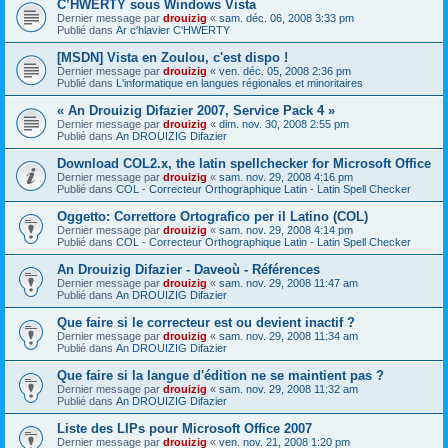
C’HWERTY sous Windows Vista
Dernier message par
drouizig
«
sam. déc. 06, 2008 3:33 pm
Publié dans
Ar c'hlavier C'HWERTY
[MSDN] Vista en Zoulou, c'est dispo !
Dernier message par
drouizig
«
ven. déc. 05, 2008 2:36 pm
Publié dans
L'informatique en langues régionales et minoritaires
« An Drouizig Difazier 2007, Service Pack 4 »
Dernier message par
drouizig
«
dim. nov. 30, 2008 2:55 pm
Publié dans
An DROUIZIG Difazier
Download COL2.x, the latin spellchecker for Microsoft Office
Dernier message par
drouizig
«
sam. nov. 29, 2008 4:16 pm
Publié dans
COL - Correcteur Orthographique Latin - Latin Spell Checker
Oggetto: Correttore Ortografico per il Latino (COL)
Dernier message par
drouizig
«
sam. nov. 29, 2008 4:14 pm
Publié dans
COL - Correcteur Orthographique Latin - Latin Spell Checker
An Drouizig Difazier - Daveoù - Références
Dernier message par
drouizig
«
sam. nov. 29, 2008 11:47 am
Publié dans
An DROUIZIG Difazier
Que faire si le correcteur est ou devient inactif ?
Dernier message par
drouizig
«
sam. nov. 29, 2008 11:34 am
Publié dans
An DROUIZIG Difazier
Que faire si la langue d'édition ne se maintient pas ?
Dernier message par
drouizig
«
sam. nov. 29, 2008 11:32 am
Publié dans
An DROUIZIG Difazier
Liste des LIPs pour Microsoft Office 2007
Dernier message par
drouizig
«
ven. nov. 21, 2008 1:20 pm