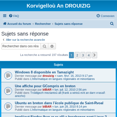
Korvigelloù An DROUIZIG
FAQ
Connexion
R
Accueil du forum
Rechercher
Sujets sans réponse
e
Sujets sans réponse
c
Aller sur la recherche avancée
h
Rechercher
Recherche avancée
e
1
2
3
4
Suivant
La recherche a retourné 197 résultats
r
c
Sujets
h
Windows 8 disponible en Tamazight
e
Dernier message par
drouizig
«
sam. févr. 16, 2013 9:17 pm
Publié dans
L'informatique en langues régionales et minoritaires
r
Une affiche pour GCompris en breton
Dernier message par
bIBAR
«
lun. juil. 12, 2010 2:56 pm
Publié dans
Troidigezh meziantoù all (frank a wirioù evit an darn vrasañ
anezho)
Ubuntu en breton dans l'école publique de Saint-Rvoal
Dernier message par
bIBAR
«
lun. juin 28, 2010 8:14 pm
Publié dans
L'informatique en langues régionales et minoritaires
Implijout Firefox (hag ar re all) e brezhoneg gant Linux ?