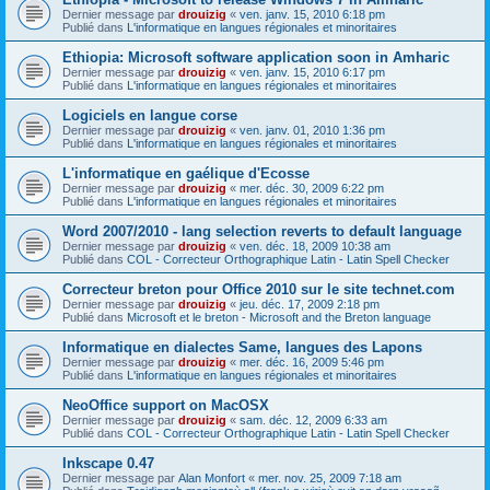
Dernier message par
drouizig
«
ven. janv. 15, 2010 6:18 pm
Publié dans
L'informatique en langues régionales et minoritaires
Ethiopia: Microsoft software application soon in Amharic
Dernier message par
drouizig
«
ven. janv. 15, 2010 6:17 pm
Publié dans
L'informatique en langues régionales et minoritaires
Logiciels en langue corse
Dernier message par
drouizig
«
ven. janv. 01, 2010 1:36 pm
Publié dans
L'informatique en langues régionales et minoritaires
L'informatique en gaélique d'Ecosse
Dernier message par
drouizig
«
mer. déc. 30, 2009 6:22 pm
Publié dans
L'informatique en langues régionales et minoritaires
Word 2007/2010 - lang selection reverts to default language
Dernier message par
drouizig
«
ven. déc. 18, 2009 10:38 am
Publié dans
COL - Correcteur Orthographique Latin - Latin Spell Checker
Correcteur breton pour Office 2010 sur le site technet.com
Dernier message par
drouizig
«
jeu. déc. 17, 2009 2:18 pm
Publié dans
Microsoft et le breton - Microsoft and the Breton language
Informatique en dialectes Same, langues des Lapons
Dernier message par
drouizig
«
mer. déc. 16, 2009 5:46 pm
Publié dans
L'informatique en langues régionales et minoritaires
NeoOffice support on MacOSX
Dernier message par
drouizig
«
sam. déc. 12, 2009 6:33 am
Publié dans
COL - Correcteur Orthographique Latin - Latin Spell Checker
Inkscape 0.47
Dernier message par
Alan Monfort
«
mer. nov. 25, 2009 7:18 am