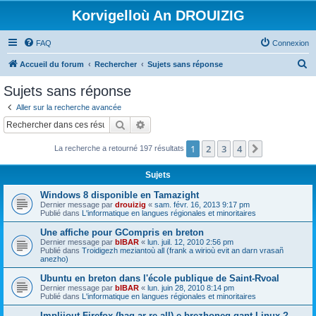
Korvigelloù An DROUIZIG
FAQ
Connexion
R
Accueil du forum
Rechercher
Sujets sans réponse
e
Sujets sans réponse
c
Aller sur la recherche avancée
h
Rechercher
Recherche avancée
e
1
2
3
4
Suivant
La recherche a retourné 197 résultats
r
c
Sujets
h
Windows 8 disponible en Tamazight
e
Dernier message par
drouizig
«
sam. févr. 16, 2013 9:17 pm
Publié dans
L'informatique en langues régionales et minoritaires
r
Une affiche pour GCompris en breton
Dernier message par
bIBAR
«
lun. juil. 12, 2010 2:56 pm
Publié dans
Troidigezh meziantoù all (frank a wirioù evit an darn vrasañ
anezho)
Ubuntu en breton dans l'école publique de Saint-Rvoal
Dernier message par
bIBAR
«
lun. juin 28, 2010 8:14 pm
Publié dans
L'informatique en langues régionales et minoritaires
Implijout Firefox (hag ar re all) e brezhoneg gant Linux ?