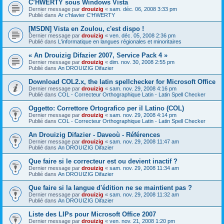
C’HWERTY sous Windows Vista
Dernier message par
drouizig
«
sam. déc. 06, 2008 3:33 pm
Publié dans
Ar c'hlavier C'HWERTY
[MSDN] Vista en Zoulou, c'est dispo !
Dernier message par
drouizig
«
ven. déc. 05, 2008 2:36 pm
Publié dans
L'informatique en langues régionales et minoritaires
« An Drouizig Difazier 2007, Service Pack 4 »
Dernier message par
drouizig
«
dim. nov. 30, 2008 2:55 pm
Publié dans
An DROUIZIG Difazier
Download COL2.x, the latin spellchecker for Microsoft Office
Dernier message par
drouizig
«
sam. nov. 29, 2008 4:16 pm
Publié dans
COL - Correcteur Orthographique Latin - Latin Spell Checker
Oggetto: Correttore Ortografico per il Latino (COL)
Dernier message par
drouizig
«
sam. nov. 29, 2008 4:14 pm
Publié dans
COL - Correcteur Orthographique Latin - Latin Spell Checker
An Drouizig Difazier - Daveoù - Références
Dernier message par
drouizig
«
sam. nov. 29, 2008 11:47 am
Publié dans
An DROUIZIG Difazier
Que faire si le correcteur est ou devient inactif ?
Dernier message par
drouizig
«
sam. nov. 29, 2008 11:34 am
Publié dans
An DROUIZIG Difazier
Que faire si la langue d'édition ne se maintient pas ?
Dernier message par
drouizig
«
sam. nov. 29, 2008 11:32 am
Publié dans
An DROUIZIG Difazier
Liste des LIPs pour Microsoft Office 2007
Dernier message par
drouizig
«
ven. nov. 21, 2008 1:20 pm