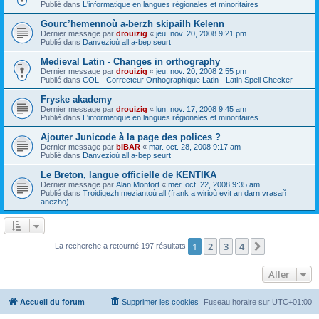
Publié dans
L'informatique en langues régionales et minoritaires
Gourc’hemennoù a-berzh skipailh Kelenn
Dernier message par
drouizig
«
jeu. nov. 20, 2008 9:21 pm
Publié dans
Danvezioù all a-bep seurt
Medieval Latin - Changes in orthography
Dernier message par
drouizig
«
jeu. nov. 20, 2008 2:55 pm
Publié dans
COL - Correcteur Orthographique Latin - Latin Spell Checker
Fryske akademy
Dernier message par
drouizig
«
lun. nov. 17, 2008 9:45 am
Publié dans
L'informatique en langues régionales et minoritaires
Ajouter Junicode à la page des polices ?
Dernier message par
bIBAR
«
mar. oct. 28, 2008 9:17 am
Publié dans
Danvezioù all a-bep seurt
Le Breton, langue officielle de KENTIKA
Dernier message par
Alan Monfort
«
mer. oct. 22, 2008 9:35 am
Publié dans
Troidigezh meziantoù all (frank a wirioù evit an darn vrasañ
anezho)
1
2
3
4
Suivant
La recherche a retourné 197 résultats
Aller
Accueil du forum
Supprimer les cookies
Fuseau horaire sur
UTC+01:00