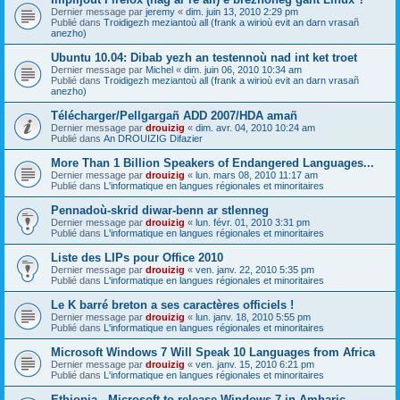
Dernier message par
jeremy
«
dim. juin 13, 2010 2:29 pm
Publié dans
Troidigezh meziantoù all (frank a wirioù evit an darn vrasañ
anezho)
Ubuntu 10.04: Dibab yezh an testennoù nad int ket troet
Dernier message par
Michel
«
dim. juin 06, 2010 10:34 am
Publié dans
Troidigezh meziantoù all (frank a wirioù evit an darn vrasañ
anezho)
Télécharger/Pellgargañ ADD 2007/HDA amañ
Dernier message par
drouizig
«
dim. avr. 04, 2010 10:24 am
Publié dans
An DROUIZIG Difazier
More Than 1 Billion Speakers of Endangered Languages...
Dernier message par
drouizig
«
lun. mars 08, 2010 11:17 am
Publié dans
L'informatique en langues régionales et minoritaires
Pennadoù-skrid diwar-benn ar stlenneg
Dernier message par
drouizig
«
lun. févr. 01, 2010 3:31 pm
Publié dans
L'informatique en langues régionales et minoritaires
Liste des LIPs pour Office 2010
Dernier message par
drouizig
«
ven. janv. 22, 2010 5:35 pm
Publié dans
L'informatique en langues régionales et minoritaires
Le K barré breton a ses caractères officiels !
Dernier message par
drouizig
«
lun. janv. 18, 2010 5:55 pm
Publié dans
L'informatique en langues régionales et minoritaires
Microsoft Windows 7 Will Speak 10 Languages from Africa
Dernier message par
drouizig
«
ven. janv. 15, 2010 6:21 pm
Publié dans
L'informatique en langues régionales et minoritaires
Ethiopia - Microsoft to release Windows 7 in Amharic