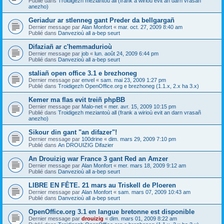
Publié dans
Troidigezh meziantoù all (frank a wirioù evit an darn vrasañ
anezho)
Geriadur ar stlenneg gant Preder da bellgargañ
Dernier message par
Alan Monfort
«
mar. oct. 27, 2009 8:40 am
Publié dans
Danvezioù all a-bep seurt
Difaziañ ar c'hemmadurioù
Dernier message par
job
«
lun. août 24, 2009 6:44 pm
Publié dans
Danvezioù all a-bep seurt
staliañ open office 3.1 e brezhoneg
Dernier message par
envel
«
sam. mai 23, 2009 1:27 pm
Publié dans
Troidigezh OpenOffice.org e brezhoneg (1.1.x, 2.x ha 3.x)
Kemer ma flas evit treiñ phpBB
Dernier message par
Malo-net
«
mer. avr. 15, 2009 10:15 pm
Publié dans
Troidigezh meziantoù all (frank a wirioù evit an darn vrasañ
anezho)
Sikour din gant "an difazer"!
Dernier message par
100drine
«
dim. mars 29, 2009 7:10 pm
Publié dans
An DROUIZIG Difazier
An Drouizig war France 3 gant Red an Amzer
Dernier message par
Alan Monfort
«
mer. mars 18, 2009 9:12 am
Publié dans
Danvezioù all a-bep seurt
LIBRE EN FÊTE. 21 mars au Triskell de Ploeren
Dernier message par
Alan Monfort
«
sam. mars 07, 2009 10:43 am
Publié dans
Danvezioù all a-bep seurt
OpenOffice.org 3.1 en langue bretonne est disponible
Dernier message par
drouizig
«
dim. mars 01, 2009 8:22 am