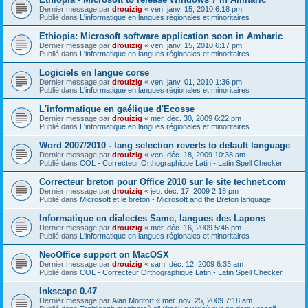
Dernier message par
drouizig
«
ven. janv. 15, 2010 6:18 pm
Publié dans
L'informatique en langues régionales et minoritaires
Ethiopia: Microsoft software application soon in Amharic
Dernier message par
drouizig
«
ven. janv. 15, 2010 6:17 pm
Publié dans
L'informatique en langues régionales et minoritaires
Logiciels en langue corse
Dernier message par
drouizig
«
ven. janv. 01, 2010 1:36 pm
Publié dans
L'informatique en langues régionales et minoritaires
L'informatique en gaélique d'Ecosse
Dernier message par
drouizig
«
mer. déc. 30, 2009 6:22 pm
Publié dans
L'informatique en langues régionales et minoritaires
Word 2007/2010 - lang selection reverts to default language
Dernier message par
drouizig
«
ven. déc. 18, 2009 10:38 am
Publié dans
COL - Correcteur Orthographique Latin - Latin Spell Checker
Correcteur breton pour Office 2010 sur le site technet.com
Dernier message par
drouizig
«
jeu. déc. 17, 2009 2:18 pm
Publié dans
Microsoft et le breton - Microsoft and the Breton language
Informatique en dialectes Same, langues des Lapons
Dernier message par
drouizig
«
mer. déc. 16, 2009 5:46 pm
Publié dans
L'informatique en langues régionales et minoritaires
NeoOffice support on MacOSX
Dernier message par
drouizig
«
sam. déc. 12, 2009 6:33 am
Publié dans
COL - Correcteur Orthographique Latin - Latin Spell Checker
Inkscape 0.47
Dernier message par
Alan Monfort
«
mer. nov. 25, 2009 7:18 am