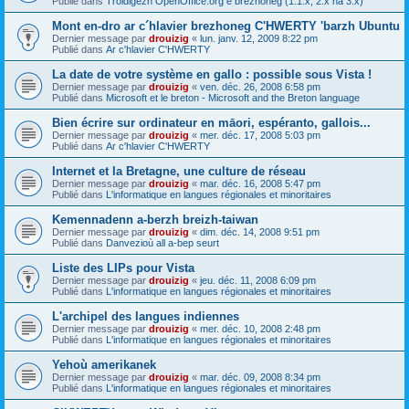
Publié dans
Troidigezh OpenOffice.org e brezhoneg (1.1.x, 2.x ha 3.x)
Mont en-dro ar c´hlavier brezhoneg C'HWERTY 'barzh Ubuntu
Dernier message par
drouizig
«
lun. janv. 12, 2009 8:22 pm
Publié dans
Ar c'hlavier C'HWERTY
La date de votre système en gallo : possible sous Vista !
Dernier message par
drouizig
«
ven. déc. 26, 2008 6:58 pm
Publié dans
Microsoft et le breton - Microsoft and the Breton language
Bien écrire sur ordinateur en māori, espéranto, gallois...
Dernier message par
drouizig
«
mer. déc. 17, 2008 5:03 pm
Publié dans
Ar c'hlavier C'HWERTY
Internet et la Bretagne, une culture de réseau
Dernier message par
drouizig
«
mar. déc. 16, 2008 5:47 pm
Publié dans
L'informatique en langues régionales et minoritaires
Kemennadenn a-berzh breizh-taiwan
Dernier message par
drouizig
«
dim. déc. 14, 2008 9:51 pm
Publié dans
Danvezioù all a-bep seurt
Liste des LIPs pour Vista
Dernier message par
drouizig
«
jeu. déc. 11, 2008 6:09 pm
Publié dans
L'informatique en langues régionales et minoritaires
L'archipel des langues indiennes
Dernier message par
drouizig
«
mer. déc. 10, 2008 2:48 pm
Publié dans
L'informatique en langues régionales et minoritaires
Yehoù amerikanek
Dernier message par
drouizig
«
mar. déc. 09, 2008 8:34 pm
Publié dans
L'informatique en langues régionales et minoritaires