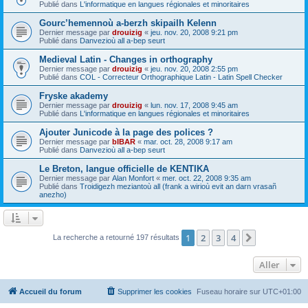
Publié dans
L'informatique en langues régionales et minoritaires
Gourc’hemennoù a-berzh skipailh Kelenn
Dernier message par
drouizig
«
jeu. nov. 20, 2008 9:21 pm
Publié dans
Danvezioù all a-bep seurt
Medieval Latin - Changes in orthography
Dernier message par
drouizig
«
jeu. nov. 20, 2008 2:55 pm
Publié dans
COL - Correcteur Orthographique Latin - Latin Spell Checker
Fryske akademy
Dernier message par
drouizig
«
lun. nov. 17, 2008 9:45 am
Publié dans
L'informatique en langues régionales et minoritaires
Ajouter Junicode à la page des polices ?
Dernier message par
bIBAR
«
mar. oct. 28, 2008 9:17 am
Publié dans
Danvezioù all a-bep seurt
Le Breton, langue officielle de KENTIKA
Dernier message par
Alan Monfort
«
mer. oct. 22, 2008 9:35 am
Publié dans
Troidigezh meziantoù all (frank a wirioù evit an darn vrasañ
anezho)
1
2
3
4
Suivant
La recherche a retourné 197 résultats
Aller
Accueil du forum
Supprimer les cookies
Fuseau horaire sur
UTC+01:00