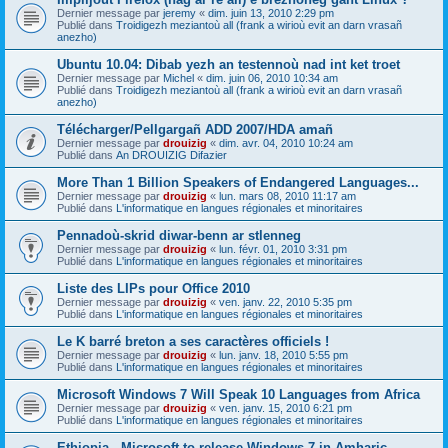
Dernier message par
jeremy
«
dim. juin 13, 2010 2:29 pm
Publié dans
Troidigezh meziantoù all (frank a wirioù evit an darn vrasañ
anezho)
Ubuntu 10.04: Dibab yezh an testennoù nad int ket troet
Dernier message par
Michel
«
dim. juin 06, 2010 10:34 am
Publié dans
Troidigezh meziantoù all (frank a wirioù evit an darn vrasañ
anezho)
Télécharger/Pellgargañ ADD 2007/HDA amañ
Dernier message par
drouizig
«
dim. avr. 04, 2010 10:24 am
Publié dans
An DROUIZIG Difazier
More Than 1 Billion Speakers of Endangered Languages...
Dernier message par
drouizig
«
lun. mars 08, 2010 11:17 am
Publié dans
L'informatique en langues régionales et minoritaires
Pennadoù-skrid diwar-benn ar stlenneg
Dernier message par
drouizig
«
lun. févr. 01, 2010 3:31 pm
Publié dans
L'informatique en langues régionales et minoritaires
Liste des LIPs pour Office 2010
Dernier message par
drouizig
«
ven. janv. 22, 2010 5:35 pm
Publié dans
L'informatique en langues régionales et minoritaires
Le K barré breton a ses caractères officiels !
Dernier message par
drouizig
«
lun. janv. 18, 2010 5:55 pm
Publié dans
L'informatique en langues régionales et minoritaires
Microsoft Windows 7 Will Speak 10 Languages from Africa
Dernier message par
drouizig
«
ven. janv. 15, 2010 6:21 pm
Publié dans
L'informatique en langues régionales et minoritaires
Ethiopia - Microsoft to release Windows 7 in Amharic