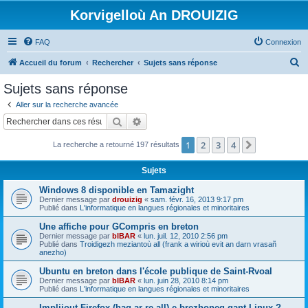
Korvigelloù An DROUIZIG
FAQ
Connexion
R
Accueil du forum
Rechercher
Sujets sans réponse
e
Sujets sans réponse
c
Aller sur la recherche avancée
h
Rechercher
Recherche avancée
e
1
2
3
4
Suivant
La recherche a retourné 197 résultats
r
c
Sujets
h
Windows 8 disponible en Tamazight
e
Dernier message par
drouizig
«
sam. févr. 16, 2013 9:17 pm
Publié dans
L'informatique en langues régionales et minoritaires
r
Une affiche pour GCompris en breton
Dernier message par
bIBAR
«
lun. juil. 12, 2010 2:56 pm
Publié dans
Troidigezh meziantoù all (frank a wirioù evit an darn vrasañ
anezho)
Ubuntu en breton dans l'école publique de Saint-Rvoal
Dernier message par
bIBAR
«
lun. juin 28, 2010 8:14 pm
Publié dans
L'informatique en langues régionales et minoritaires
Implijout Firefox (hag ar re all) e brezhoneg gant Linux ?