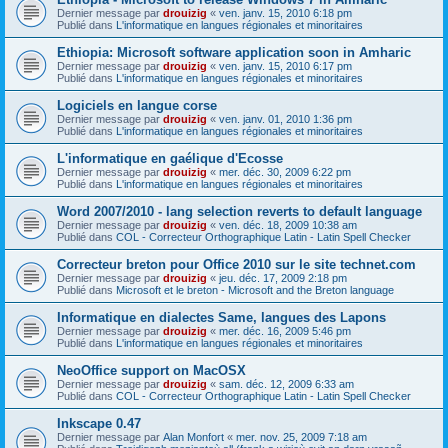
Dernier message par
drouizig
«
ven. janv. 15, 2010 6:18 pm
Publié dans
L'informatique en langues régionales et minoritaires
Ethiopia: Microsoft software application soon in Amharic
Dernier message par
drouizig
«
ven. janv. 15, 2010 6:17 pm
Publié dans
L'informatique en langues régionales et minoritaires
Logiciels en langue corse
Dernier message par
drouizig
«
ven. janv. 01, 2010 1:36 pm
Publié dans
L'informatique en langues régionales et minoritaires
L'informatique en gaélique d'Ecosse
Dernier message par
drouizig
«
mer. déc. 30, 2009 6:22 pm
Publié dans
L'informatique en langues régionales et minoritaires
Word 2007/2010 - lang selection reverts to default language
Dernier message par
drouizig
«
ven. déc. 18, 2009 10:38 am
Publié dans
COL - Correcteur Orthographique Latin - Latin Spell Checker
Correcteur breton pour Office 2010 sur le site technet.com
Dernier message par
drouizig
«
jeu. déc. 17, 2009 2:18 pm
Publié dans
Microsoft et le breton - Microsoft and the Breton language
Informatique en dialectes Same, langues des Lapons
Dernier message par
drouizig
«
mer. déc. 16, 2009 5:46 pm
Publié dans
L'informatique en langues régionales et minoritaires
NeoOffice support on MacOSX
Dernier message par
drouizig
«
sam. déc. 12, 2009 6:33 am
Publié dans
COL - Correcteur Orthographique Latin - Latin Spell Checker
Inkscape 0.47
Dernier message par
Alan Monfort
«
mer. nov. 25, 2009 7:18 am