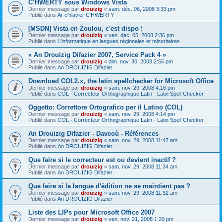
C’HWERTY sous Windows Vista
Dernier message par
drouizig
«
sam. déc. 06, 2008 3:33 pm
Publié dans
Ar c'hlavier C'HWERTY
[MSDN] Vista en Zoulou, c'est dispo !
Dernier message par
drouizig
«
ven. déc. 05, 2008 2:36 pm
Publié dans
L'informatique en langues régionales et minoritaires
« An Drouizig Difazier 2007, Service Pack 4 »
Dernier message par
drouizig
«
dim. nov. 30, 2008 2:55 pm
Publié dans
An DROUIZIG Difazier
Download COL2.x, the latin spellchecker for Microsoft Office
Dernier message par
drouizig
«
sam. nov. 29, 2008 4:16 pm
Publié dans
COL - Correcteur Orthographique Latin - Latin Spell Checker
Oggetto: Correttore Ortografico per il Latino (COL)
Dernier message par
drouizig
«
sam. nov. 29, 2008 4:14 pm
Publié dans
COL - Correcteur Orthographique Latin - Latin Spell Checker
An Drouizig Difazier - Daveoù - Références
Dernier message par
drouizig
«
sam. nov. 29, 2008 11:47 am
Publié dans
An DROUIZIG Difazier
Que faire si le correcteur est ou devient inactif ?
Dernier message par
drouizig
«
sam. nov. 29, 2008 11:34 am
Publié dans
An DROUIZIG Difazier
Que faire si la langue d'édition ne se maintient pas ?
Dernier message par
drouizig
«
sam. nov. 29, 2008 11:32 am
Publié dans
An DROUIZIG Difazier
Liste des LIPs pour Microsoft Office 2007
Dernier message par
drouizig
«
ven. nov. 21, 2008 1:20 pm