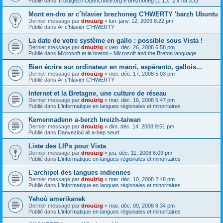
Publié dans
Troidigezh OpenOffice.org e brezhoneg (1.1.x, 2.x ha 3.x)
Mont en-dro ar c´hlavier brezhoneg C'HWERTY 'barzh Ubuntu
Dernier message par
drouizig
«
lun. janv. 12, 2009 8:22 pm
Publié dans
Ar c'hlavier C'HWERTY
La date de votre système en gallo : possible sous Vista !
Dernier message par
drouizig
«
ven. déc. 26, 2008 6:58 pm
Publié dans
Microsoft et le breton - Microsoft and the Breton language
Bien écrire sur ordinateur en māori, espéranto, gallois...
Dernier message par
drouizig
«
mer. déc. 17, 2008 5:03 pm
Publié dans
Ar c'hlavier C'HWERTY
Internet et la Bretagne, une culture de réseau
Dernier message par
drouizig
«
mar. déc. 16, 2008 5:47 pm
Publié dans
L'informatique en langues régionales et minoritaires
Kemennadenn a-berzh breizh-taiwan
Dernier message par
drouizig
«
dim. déc. 14, 2008 9:51 pm
Publié dans
Danvezioù all a-bep seurt
Liste des LIPs pour Vista
Dernier message par
drouizig
«
jeu. déc. 11, 2008 6:09 pm
Publié dans
L'informatique en langues régionales et minoritaires
L'archipel des langues indiennes
Dernier message par
drouizig
«
mer. déc. 10, 2008 2:48 pm
Publié dans
L'informatique en langues régionales et minoritaires
Yehoù amerikanek
Dernier message par
drouizig
«
mar. déc. 09, 2008 8:34 pm
Publié dans
L'informatique en langues régionales et minoritaires