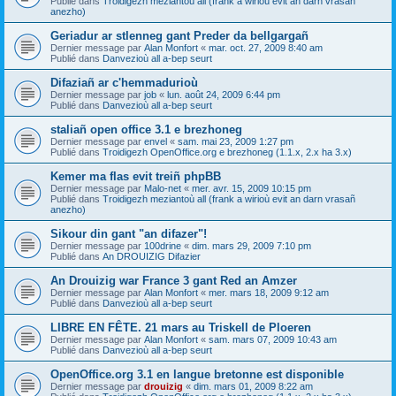
Publié dans
Troidigezh meziantoù all (frank a wirioù evit an darn vrasañ
anezho)
Geriadur ar stlenneg gant Preder da bellgargañ
Dernier message par
Alan Monfort
«
mar. oct. 27, 2009 8:40 am
Publié dans
Danvezioù all a-bep seurt
Difaziañ ar c'hemmadurioù
Dernier message par
job
«
lun. août 24, 2009 6:44 pm
Publié dans
Danvezioù all a-bep seurt
staliañ open office 3.1 e brezhoneg
Dernier message par
envel
«
sam. mai 23, 2009 1:27 pm
Publié dans
Troidigezh OpenOffice.org e brezhoneg (1.1.x, 2.x ha 3.x)
Kemer ma flas evit treiñ phpBB
Dernier message par
Malo-net
«
mer. avr. 15, 2009 10:15 pm
Publié dans
Troidigezh meziantoù all (frank a wirioù evit an darn vrasañ
anezho)
Sikour din gant "an difazer"!
Dernier message par
100drine
«
dim. mars 29, 2009 7:10 pm
Publié dans
An DROUIZIG Difazier
An Drouizig war France 3 gant Red an Amzer
Dernier message par
Alan Monfort
«
mer. mars 18, 2009 9:12 am
Publié dans
Danvezioù all a-bep seurt
LIBRE EN FÊTE. 21 mars au Triskell de Ploeren
Dernier message par
Alan Monfort
«
sam. mars 07, 2009 10:43 am
Publié dans
Danvezioù all a-bep seurt
OpenOffice.org 3.1 en langue bretonne est disponible
Dernier message par
drouizig
«
dim. mars 01, 2009 8:22 am