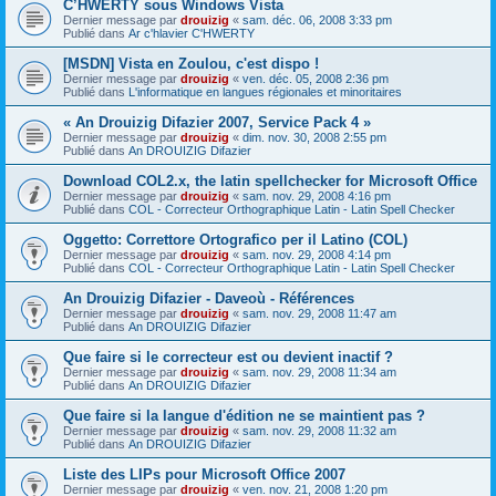
C’HWERTY sous Windows Vista
Dernier message par
drouizig
«
sam. déc. 06, 2008 3:33 pm
Publié dans
Ar c'hlavier C'HWERTY
[MSDN] Vista en Zoulou, c'est dispo !
Dernier message par
drouizig
«
ven. déc. 05, 2008 2:36 pm
Publié dans
L'informatique en langues régionales et minoritaires
« An Drouizig Difazier 2007, Service Pack 4 »
Dernier message par
drouizig
«
dim. nov. 30, 2008 2:55 pm
Publié dans
An DROUIZIG Difazier
Download COL2.x, the latin spellchecker for Microsoft Office
Dernier message par
drouizig
«
sam. nov. 29, 2008 4:16 pm
Publié dans
COL - Correcteur Orthographique Latin - Latin Spell Checker
Oggetto: Correttore Ortografico per il Latino (COL)
Dernier message par
drouizig
«
sam. nov. 29, 2008 4:14 pm
Publié dans
COL - Correcteur Orthographique Latin - Latin Spell Checker
An Drouizig Difazier - Daveoù - Références
Dernier message par
drouizig
«
sam. nov. 29, 2008 11:47 am
Publié dans
An DROUIZIG Difazier
Que faire si le correcteur est ou devient inactif ?
Dernier message par
drouizig
«
sam. nov. 29, 2008 11:34 am
Publié dans
An DROUIZIG Difazier
Que faire si la langue d'édition ne se maintient pas ?
Dernier message par
drouizig
«
sam. nov. 29, 2008 11:32 am
Publié dans
An DROUIZIG Difazier
Liste des LIPs pour Microsoft Office 2007
Dernier message par
drouizig
«
ven. nov. 21, 2008 1:20 pm