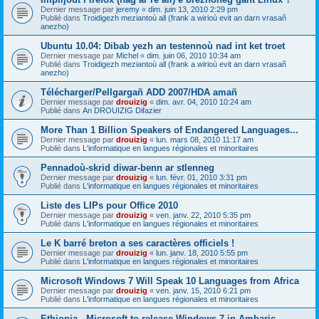
Dernier message par
jeremy
«
dim. juin 13, 2010 2:29 pm
Publié dans
Troidigezh meziantoù all (frank a wirioù evit an darn vrasañ
anezho)
Ubuntu 10.04: Dibab yezh an testennoù nad int ket troet
Dernier message par
Michel
«
dim. juin 06, 2010 10:34 am
Publié dans
Troidigezh meziantoù all (frank a wirioù evit an darn vrasañ
anezho)
Télécharger/Pellgargañ ADD 2007/HDA amañ
Dernier message par
drouizig
«
dim. avr. 04, 2010 10:24 am
Publié dans
An DROUIZIG Difazier
More Than 1 Billion Speakers of Endangered Languages...
Dernier message par
drouizig
«
lun. mars 08, 2010 11:17 am
Publié dans
L'informatique en langues régionales et minoritaires
Pennadoù-skrid diwar-benn ar stlenneg
Dernier message par
drouizig
«
lun. févr. 01, 2010 3:31 pm
Publié dans
L'informatique en langues régionales et minoritaires
Liste des LIPs pour Office 2010
Dernier message par
drouizig
«
ven. janv. 22, 2010 5:35 pm
Publié dans
L'informatique en langues régionales et minoritaires
Le K barré breton a ses caractères officiels !
Dernier message par
drouizig
«
lun. janv. 18, 2010 5:55 pm
Publié dans
L'informatique en langues régionales et minoritaires
Microsoft Windows 7 Will Speak 10 Languages from Africa
Dernier message par
drouizig
«
ven. janv. 15, 2010 6:21 pm
Publié dans
L'informatique en langues régionales et minoritaires
Ethiopia - Microsoft to release Windows 7 in Amharic