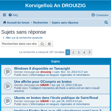
Korvigelloù An DROUIZIG
FAQ
Connexion
R
Accueil du forum
Rechercher
Sujets sans réponse
e
Sujets sans réponse
c
Aller sur la recherche avancée
h
Rechercher
Recherche avancée
e
1
2
3
4
Suivant
La recherche a retourné 197 résultats
r
c
Sujets
h
Windows 8 disponible en Tamazight
e
Dernier message par
drouizig
«
sam. févr. 16, 2013 9:17 pm
Publié dans
L'informatique en langues régionales et minoritaires
r
Une affiche pour GCompris en breton
Dernier message par
bIBAR
«
lun. juil. 12, 2010 2:56 pm
Publié dans
Troidigezh meziantoù all (frank a wirioù evit an darn vrasañ
anezho)
Ubuntu en breton dans l'école publique de Saint-Rvoal
Dernier message par
bIBAR
«
lun. juin 28, 2010 8:14 pm
Publié dans
L'informatique en langues régionales et minoritaires
Implijout Firefox (hag ar re all) e brezhoneg gant Linux ?