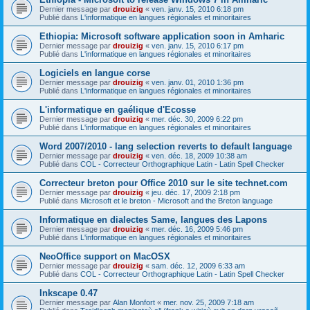
Dernier message par
drouizig
«
ven. janv. 15, 2010 6:18 pm
Publié dans
L'informatique en langues régionales et minoritaires
Ethiopia: Microsoft software application soon in Amharic
Dernier message par
drouizig
«
ven. janv. 15, 2010 6:17 pm
Publié dans
L'informatique en langues régionales et minoritaires
Logiciels en langue corse
Dernier message par
drouizig
«
ven. janv. 01, 2010 1:36 pm
Publié dans
L'informatique en langues régionales et minoritaires
L'informatique en gaélique d'Ecosse
Dernier message par
drouizig
«
mer. déc. 30, 2009 6:22 pm
Publié dans
L'informatique en langues régionales et minoritaires
Word 2007/2010 - lang selection reverts to default language
Dernier message par
drouizig
«
ven. déc. 18, 2009 10:38 am
Publié dans
COL - Correcteur Orthographique Latin - Latin Spell Checker
Correcteur breton pour Office 2010 sur le site technet.com
Dernier message par
drouizig
«
jeu. déc. 17, 2009 2:18 pm
Publié dans
Microsoft et le breton - Microsoft and the Breton language
Informatique en dialectes Same, langues des Lapons
Dernier message par
drouizig
«
mer. déc. 16, 2009 5:46 pm
Publié dans
L'informatique en langues régionales et minoritaires
NeoOffice support on MacOSX
Dernier message par
drouizig
«
sam. déc. 12, 2009 6:33 am
Publié dans
COL - Correcteur Orthographique Latin - Latin Spell Checker
Inkscape 0.47
Dernier message par
Alan Monfort
«
mer. nov. 25, 2009 7:18 am