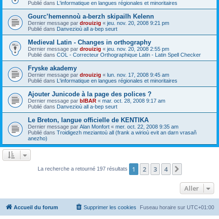
Publié dans
L'informatique en langues régionales et minoritaires
Gourc’hemennoù a-berzh skipailh Kelenn
Dernier message par
drouizig
«
jeu. nov. 20, 2008 9:21 pm
Publié dans
Danvezioù all a-bep seurt
Medieval Latin - Changes in orthography
Dernier message par
drouizig
«
jeu. nov. 20, 2008 2:55 pm
Publié dans
COL - Correcteur Orthographique Latin - Latin Spell Checker
Fryske akademy
Dernier message par
drouizig
«
lun. nov. 17, 2008 9:45 am
Publié dans
L'informatique en langues régionales et minoritaires
Ajouter Junicode à la page des polices ?
Dernier message par
bIBAR
«
mar. oct. 28, 2008 9:17 am
Publié dans
Danvezioù all a-bep seurt
Le Breton, langue officielle de KENTIKA
Dernier message par
Alan Monfort
«
mer. oct. 22, 2008 9:35 am
Publié dans
Troidigezh meziantoù all (frank a wirioù evit an darn vrasañ
anezho)
1
2
3
4
Suivant
La recherche a retourné 197 résultats
Aller
Accueil du forum
Supprimer les cookies
Fuseau horaire sur
UTC+01:00