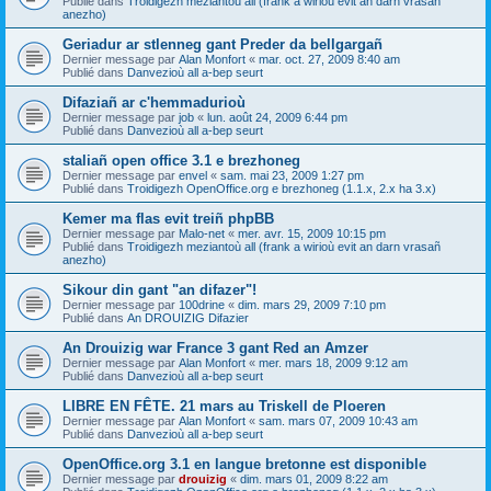
Publié dans
Troidigezh meziantoù all (frank a wirioù evit an darn vrasañ
anezho)
Geriadur ar stlenneg gant Preder da bellgargañ
Dernier message par
Alan Monfort
«
mar. oct. 27, 2009 8:40 am
Publié dans
Danvezioù all a-bep seurt
Difaziañ ar c'hemmadurioù
Dernier message par
job
«
lun. août 24, 2009 6:44 pm
Publié dans
Danvezioù all a-bep seurt
staliañ open office 3.1 e brezhoneg
Dernier message par
envel
«
sam. mai 23, 2009 1:27 pm
Publié dans
Troidigezh OpenOffice.org e brezhoneg (1.1.x, 2.x ha 3.x)
Kemer ma flas evit treiñ phpBB
Dernier message par
Malo-net
«
mer. avr. 15, 2009 10:15 pm
Publié dans
Troidigezh meziantoù all (frank a wirioù evit an darn vrasañ
anezho)
Sikour din gant "an difazer"!
Dernier message par
100drine
«
dim. mars 29, 2009 7:10 pm
Publié dans
An DROUIZIG Difazier
An Drouizig war France 3 gant Red an Amzer
Dernier message par
Alan Monfort
«
mer. mars 18, 2009 9:12 am
Publié dans
Danvezioù all a-bep seurt
LIBRE EN FÊTE. 21 mars au Triskell de Ploeren
Dernier message par
Alan Monfort
«
sam. mars 07, 2009 10:43 am
Publié dans
Danvezioù all a-bep seurt
OpenOffice.org 3.1 en langue bretonne est disponible
Dernier message par
drouizig
«
dim. mars 01, 2009 8:22 am