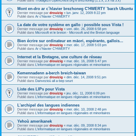
Publié dans
Troidigezh OpenOffice.org e brezhoneg (1.1.x, 2.x ha 3.x)
Mont en-dro ar c´hlavier brezhoneg C'HWERTY 'barzh Ubuntu
Dernier message par
drouizig
«
lun. janv. 12, 2009 8:22 pm
Publié dans
Ar c'hlavier C'HWERTY
La date de votre système en gallo : possible sous Vista !
Dernier message par
drouizig
«
ven. déc. 26, 2008 6:58 pm
Publié dans
Microsoft et le breton - Microsoft and the Breton language
Bien écrire sur ordinateur en māori, espéranto, gallois...
Dernier message par
drouizig
«
mer. déc. 17, 2008 5:03 pm
Publié dans
Ar c'hlavier C'HWERTY
Internet et la Bretagne, une culture de réseau
Dernier message par
drouizig
«
mar. déc. 16, 2008 5:47 pm
Publié dans
L'informatique en langues régionales et minoritaires
Kemennadenn a-berzh breizh-taiwan
Dernier message par
drouizig
«
dim. déc. 14, 2008 9:51 pm
Publié dans
Danvezioù all a-bep seurt
Liste des LIPs pour Vista
Dernier message par
drouizig
«
jeu. déc. 11, 2008 6:09 pm
Publié dans
L'informatique en langues régionales et minoritaires
L'archipel des langues indiennes
Dernier message par
drouizig
«
mer. déc. 10, 2008 2:48 pm
Publié dans
L'informatique en langues régionales et minoritaires
Yehoù amerikanek
Dernier message par
drouizig
«
mar. déc. 09, 2008 8:34 pm
Publié dans
L'informatique en langues régionales et minoritaires