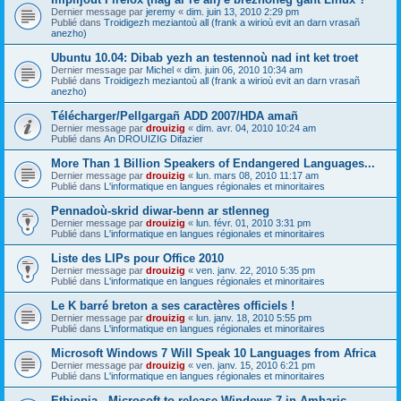
Dernier message par
jeremy
«
dim. juin 13, 2010 2:29 pm
Publié dans
Troidigezh meziantoù all (frank a wirioù evit an darn vrasañ
anezho)
Ubuntu 10.04: Dibab yezh an testennoù nad int ket troet
Dernier message par
Michel
«
dim. juin 06, 2010 10:34 am
Publié dans
Troidigezh meziantoù all (frank a wirioù evit an darn vrasañ
anezho)
Télécharger/Pellgargañ ADD 2007/HDA amañ
Dernier message par
drouizig
«
dim. avr. 04, 2010 10:24 am
Publié dans
An DROUIZIG Difazier
More Than 1 Billion Speakers of Endangered Languages...
Dernier message par
drouizig
«
lun. mars 08, 2010 11:17 am
Publié dans
L'informatique en langues régionales et minoritaires
Pennadoù-skrid diwar-benn ar stlenneg
Dernier message par
drouizig
«
lun. févr. 01, 2010 3:31 pm
Publié dans
L'informatique en langues régionales et minoritaires
Liste des LIPs pour Office 2010
Dernier message par
drouizig
«
ven. janv. 22, 2010 5:35 pm
Publié dans
L'informatique en langues régionales et minoritaires
Le K barré breton a ses caractères officiels !
Dernier message par
drouizig
«
lun. janv. 18, 2010 5:55 pm
Publié dans
L'informatique en langues régionales et minoritaires
Microsoft Windows 7 Will Speak 10 Languages from Africa
Dernier message par
drouizig
«
ven. janv. 15, 2010 6:21 pm
Publié dans
L'informatique en langues régionales et minoritaires
Ethiopia - Microsoft to release Windows 7 in Amharic