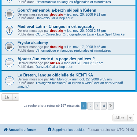
Publié dans
L'informatique en langues régionales et minoritaires
Gourc’hemennoù a-berzh skipailh Kelenn
Dernier message par
drouizig
«
jeu. nov. 20, 2008 9:21 pm
Publié dans
Danvezioù all a-bep seurt
Medieval Latin - Changes in orthography
Dernier message par
drouizig
«
jeu. nov. 20, 2008 2:55 pm
Publié dans
COL - Correcteur Orthographique Latin - Latin Spell Checker
Fryske akademy
Dernier message par
drouizig
«
lun. nov. 17, 2008 9:45 am
Publié dans
L'informatique en langues régionales et minoritaires
Ajouter Junicode à la page des polices ?
Dernier message par
bIBAR
«
mar. oct. 28, 2008 9:17 am
Publié dans
Danvezioù all a-bep seurt
Le Breton, langue officielle de KENTIKA
Dernier message par
Alan Monfort
«
mer. oct. 22, 2008 9:35 am
Publié dans
Troidigezh meziantoù all (frank a wirioù evit an darn vrasañ
anezho)
1
2
3
4
Suivant
La recherche a retourné 197 résultats
Aller
Accueil du forum
Supprimer les cookies
Fuseau horaire sur
UTC+01:00