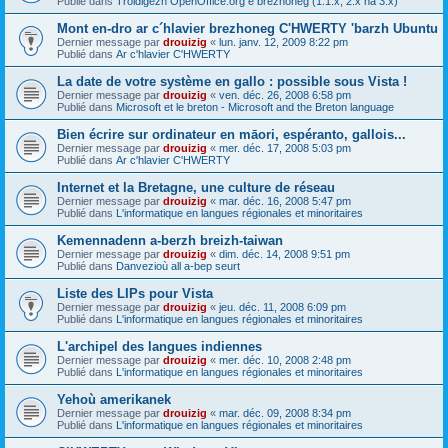
Publié dans
Troidigezh OpenOffice.org e brezhoneg (1.1.x, 2.x ha 3.x)
Mont en-dro ar c´hlavier brezhoneg C'HWERTY 'barzh Ubuntu
Dernier message par
drouizig
«
lun. janv. 12, 2009 8:22 pm
Publié dans
Ar c'hlavier C'HWERTY
La date de votre système en gallo : possible sous Vista !
Dernier message par
drouizig
«
ven. déc. 26, 2008 6:58 pm
Publié dans
Microsoft et le breton - Microsoft and the Breton language
Bien écrire sur ordinateur en māori, espéranto, gallois...
Dernier message par
drouizig
«
mer. déc. 17, 2008 5:03 pm
Publié dans
Ar c'hlavier C'HWERTY
Internet et la Bretagne, une culture de réseau
Dernier message par
drouizig
«
mar. déc. 16, 2008 5:47 pm
Publié dans
L'informatique en langues régionales et minoritaires
Kemennadenn a-berzh breizh-taiwan
Dernier message par
drouizig
«
dim. déc. 14, 2008 9:51 pm
Publié dans
Danvezioù all a-bep seurt
Liste des LIPs pour Vista
Dernier message par
drouizig
«
jeu. déc. 11, 2008 6:09 pm
Publié dans
L'informatique en langues régionales et minoritaires
L'archipel des langues indiennes
Dernier message par
drouizig
«
mer. déc. 10, 2008 2:48 pm
Publié dans
L'informatique en langues régionales et minoritaires
Yehoù amerikanek
Dernier message par
drouizig
«
mar. déc. 09, 2008 8:34 pm
Publié dans
L'informatique en langues régionales et minoritaires