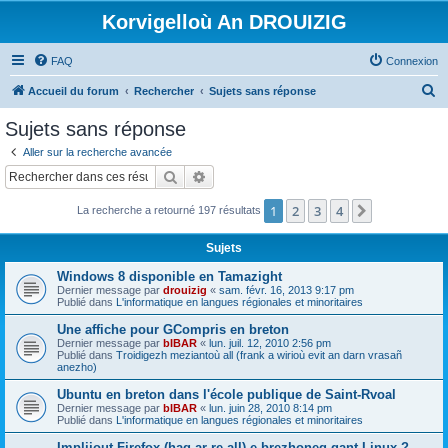
Korvigelloù An DROUIZIG
FAQ
Connexion
R
Accueil du forum
Rechercher
Sujets sans réponse
e
Sujets sans réponse
c
Aller sur la recherche avancée
h
Rechercher
Recherche avancée
e
1
2
3
4
Suivant
La recherche a retourné 197 résultats
r
c
Sujets
h
Windows 8 disponible en Tamazight
e
Dernier message par
drouizig
«
sam. févr. 16, 2013 9:17 pm
Publié dans
L'informatique en langues régionales et minoritaires
r
Une affiche pour GCompris en breton
Dernier message par
bIBAR
«
lun. juil. 12, 2010 2:56 pm
Publié dans
Troidigezh meziantoù all (frank a wirioù evit an darn vrasañ
anezho)
Ubuntu en breton dans l'école publique de Saint-Rvoal
Dernier message par
bIBAR
«
lun. juin 28, 2010 8:14 pm
Publié dans
L'informatique en langues régionales et minoritaires
Implijout Firefox (hag ar re all) e brezhoneg gant Linux ?