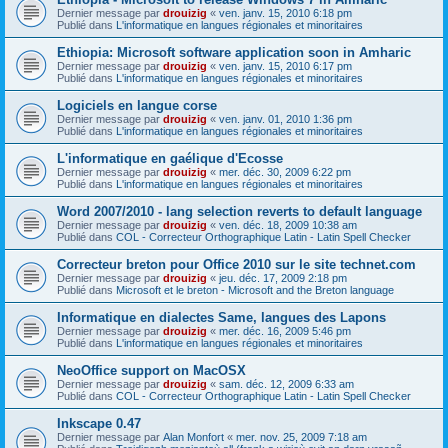
Dernier message par
drouizig
«
ven. janv. 15, 2010 6:18 pm
Publié dans
L'informatique en langues régionales et minoritaires
Ethiopia: Microsoft software application soon in Amharic
Dernier message par
drouizig
«
ven. janv. 15, 2010 6:17 pm
Publié dans
L'informatique en langues régionales et minoritaires
Logiciels en langue corse
Dernier message par
drouizig
«
ven. janv. 01, 2010 1:36 pm
Publié dans
L'informatique en langues régionales et minoritaires
L'informatique en gaélique d'Ecosse
Dernier message par
drouizig
«
mer. déc. 30, 2009 6:22 pm
Publié dans
L'informatique en langues régionales et minoritaires
Word 2007/2010 - lang selection reverts to default language
Dernier message par
drouizig
«
ven. déc. 18, 2009 10:38 am
Publié dans
COL - Correcteur Orthographique Latin - Latin Spell Checker
Correcteur breton pour Office 2010 sur le site technet.com
Dernier message par
drouizig
«
jeu. déc. 17, 2009 2:18 pm
Publié dans
Microsoft et le breton - Microsoft and the Breton language
Informatique en dialectes Same, langues des Lapons
Dernier message par
drouizig
«
mer. déc. 16, 2009 5:46 pm
Publié dans
L'informatique en langues régionales et minoritaires
NeoOffice support on MacOSX
Dernier message par
drouizig
«
sam. déc. 12, 2009 6:33 am
Publié dans
COL - Correcteur Orthographique Latin - Latin Spell Checker
Inkscape 0.47
Dernier message par
Alan Monfort
«
mer. nov. 25, 2009 7:18 am