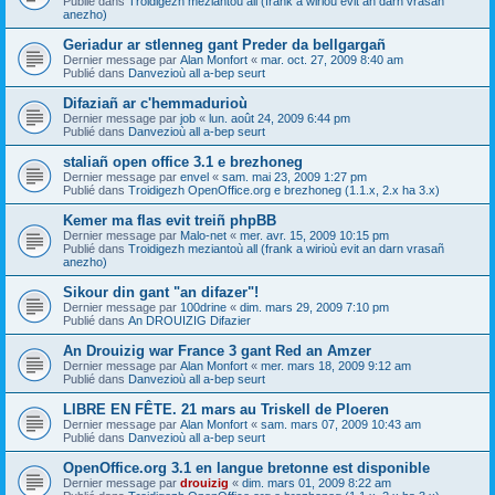
Publié dans
Troidigezh meziantoù all (frank a wirioù evit an darn vrasañ
anezho)
Geriadur ar stlenneg gant Preder da bellgargañ
Dernier message par
Alan Monfort
«
mar. oct. 27, 2009 8:40 am
Publié dans
Danvezioù all a-bep seurt
Difaziañ ar c'hemmadurioù
Dernier message par
job
«
lun. août 24, 2009 6:44 pm
Publié dans
Danvezioù all a-bep seurt
staliañ open office 3.1 e brezhoneg
Dernier message par
envel
«
sam. mai 23, 2009 1:27 pm
Publié dans
Troidigezh OpenOffice.org e brezhoneg (1.1.x, 2.x ha 3.x)
Kemer ma flas evit treiñ phpBB
Dernier message par
Malo-net
«
mer. avr. 15, 2009 10:15 pm
Publié dans
Troidigezh meziantoù all (frank a wirioù evit an darn vrasañ
anezho)
Sikour din gant "an difazer"!
Dernier message par
100drine
«
dim. mars 29, 2009 7:10 pm
Publié dans
An DROUIZIG Difazier
An Drouizig war France 3 gant Red an Amzer
Dernier message par
Alan Monfort
«
mer. mars 18, 2009 9:12 am
Publié dans
Danvezioù all a-bep seurt
LIBRE EN FÊTE. 21 mars au Triskell de Ploeren
Dernier message par
Alan Monfort
«
sam. mars 07, 2009 10:43 am
Publié dans
Danvezioù all a-bep seurt
OpenOffice.org 3.1 en langue bretonne est disponible
Dernier message par
drouizig
«
dim. mars 01, 2009 8:22 am