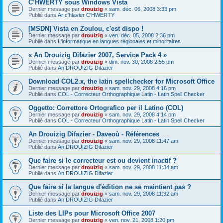
C’HWERTY sous Windows Vista
Dernier message par
drouizig
«
sam. déc. 06, 2008 3:33 pm
Publié dans
Ar c'hlavier C'HWERTY
[MSDN] Vista en Zoulou, c'est dispo !
Dernier message par
drouizig
«
ven. déc. 05, 2008 2:36 pm
Publié dans
L'informatique en langues régionales et minoritaires
« An Drouizig Difazier 2007, Service Pack 4 »
Dernier message par
drouizig
«
dim. nov. 30, 2008 2:55 pm
Publié dans
An DROUIZIG Difazier
Download COL2.x, the latin spellchecker for Microsoft Office
Dernier message par
drouizig
«
sam. nov. 29, 2008 4:16 pm
Publié dans
COL - Correcteur Orthographique Latin - Latin Spell Checker
Oggetto: Correttore Ortografico per il Latino (COL)
Dernier message par
drouizig
«
sam. nov. 29, 2008 4:14 pm
Publié dans
COL - Correcteur Orthographique Latin - Latin Spell Checker
An Drouizig Difazier - Daveoù - Références
Dernier message par
drouizig
«
sam. nov. 29, 2008 11:47 am
Publié dans
An DROUIZIG Difazier
Que faire si le correcteur est ou devient inactif ?
Dernier message par
drouizig
«
sam. nov. 29, 2008 11:34 am
Publié dans
An DROUIZIG Difazier
Que faire si la langue d'édition ne se maintient pas ?
Dernier message par
drouizig
«
sam. nov. 29, 2008 11:32 am
Publié dans
An DROUIZIG Difazier
Liste des LIPs pour Microsoft Office 2007
Dernier message par
drouizig
«
ven. nov. 21, 2008 1:20 pm