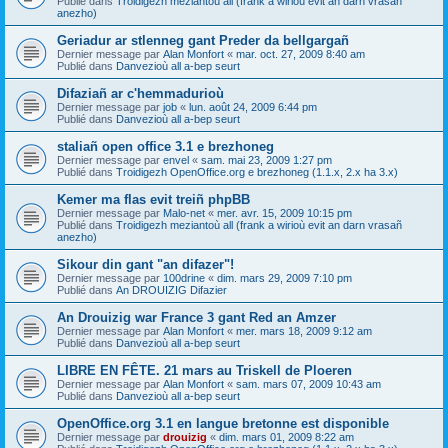
Publié dans
Troidigezh meziantoù all (frank a wirioù evit an darn vrasañ
anezho)
Geriadur ar stlenneg gant Preder da bellgargañ
Dernier message par
Alan Monfort
«
mar. oct. 27, 2009 8:40 am
Publié dans
Danvezioù all a-bep seurt
Difaziañ ar c'hemmadurioù
Dernier message par
job
«
lun. août 24, 2009 6:44 pm
Publié dans
Danvezioù all a-bep seurt
staliañ open office 3.1 e brezhoneg
Dernier message par
envel
«
sam. mai 23, 2009 1:27 pm
Publié dans
Troidigezh OpenOffice.org e brezhoneg (1.1.x, 2.x ha 3.x)
Kemer ma flas evit treiñ phpBB
Dernier message par
Malo-net
«
mer. avr. 15, 2009 10:15 pm
Publié dans
Troidigezh meziantoù all (frank a wirioù evit an darn vrasañ
anezho)
Sikour din gant "an difazer"!
Dernier message par
100drine
«
dim. mars 29, 2009 7:10 pm
Publié dans
An DROUIZIG Difazier
An Drouizig war France 3 gant Red an Amzer
Dernier message par
Alan Monfort
«
mer. mars 18, 2009 9:12 am
Publié dans
Danvezioù all a-bep seurt
LIBRE EN FÊTE. 21 mars au Triskell de Ploeren
Dernier message par
Alan Monfort
«
sam. mars 07, 2009 10:43 am
Publié dans
Danvezioù all a-bep seurt
OpenOffice.org 3.1 en langue bretonne est disponible
Dernier message par
drouizig
«
dim. mars 01, 2009 8:22 am