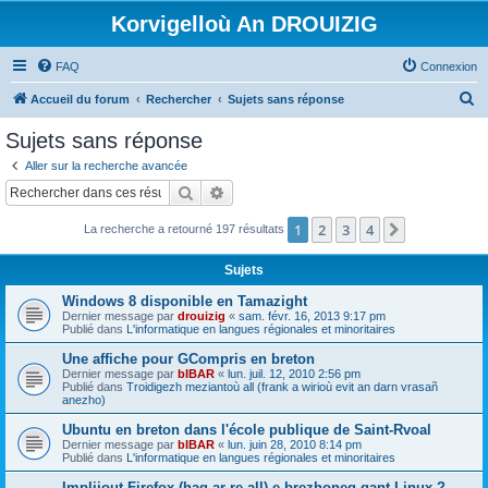
Korvigelloù An DROUIZIG
FAQ
Connexion
R
Accueil du forum
Rechercher
Sujets sans réponse
e
Sujets sans réponse
c
Aller sur la recherche avancée
h
Rechercher
Recherche avancée
e
1
2
3
4
Suivant
La recherche a retourné 197 résultats
r
c
Sujets
h
Windows 8 disponible en Tamazight
e
Dernier message par
drouizig
«
sam. févr. 16, 2013 9:17 pm
Publié dans
L'informatique en langues régionales et minoritaires
r
Une affiche pour GCompris en breton
Dernier message par
bIBAR
«
lun. juil. 12, 2010 2:56 pm
Publié dans
Troidigezh meziantoù all (frank a wirioù evit an darn vrasañ
anezho)
Ubuntu en breton dans l'école publique de Saint-Rvoal
Dernier message par
bIBAR
«
lun. juin 28, 2010 8:14 pm
Publié dans
L'informatique en langues régionales et minoritaires
Implijout Firefox (hag ar re all) e brezhoneg gant Linux ?