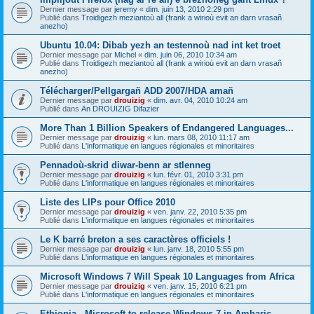
Dernier message par
jeremy
«
dim. juin 13, 2010 2:29 pm
Publié dans
Troidigezh meziantoù all (frank a wirioù evit an darn vrasañ
anezho)
Ubuntu 10.04: Dibab yezh an testennoù nad int ket troet
Dernier message par
Michel
«
dim. juin 06, 2010 10:34 am
Publié dans
Troidigezh meziantoù all (frank a wirioù evit an darn vrasañ
anezho)
Télécharger/Pellgargañ ADD 2007/HDA amañ
Dernier message par
drouizig
«
dim. avr. 04, 2010 10:24 am
Publié dans
An DROUIZIG Difazier
More Than 1 Billion Speakers of Endangered Languages...
Dernier message par
drouizig
«
lun. mars 08, 2010 11:17 am
Publié dans
L'informatique en langues régionales et minoritaires
Pennadoù-skrid diwar-benn ar stlenneg
Dernier message par
drouizig
«
lun. févr. 01, 2010 3:31 pm
Publié dans
L'informatique en langues régionales et minoritaires
Liste des LIPs pour Office 2010
Dernier message par
drouizig
«
ven. janv. 22, 2010 5:35 pm
Publié dans
L'informatique en langues régionales et minoritaires
Le K barré breton a ses caractères officiels !
Dernier message par
drouizig
«
lun. janv. 18, 2010 5:55 pm
Publié dans
L'informatique en langues régionales et minoritaires
Microsoft Windows 7 Will Speak 10 Languages from Africa
Dernier message par
drouizig
«
ven. janv. 15, 2010 6:21 pm
Publié dans
L'informatique en langues régionales et minoritaires
Ethiopia - Microsoft to release Windows 7 in Amharic