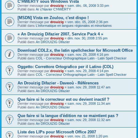
C’HWERTY sous Windows Vista
Dernier message par
drouizig
«
sam. déc. 06, 2008 3:33 pm
Publié dans
Ar c'hlavier C'HWERTY
[MSDN] Vista en Zoulou, c'est dispo !
Dernier message par
drouizig
«
ven. déc. 05, 2008 2:36 pm
Publié dans
L'informatique en langues régionales et minoritaires
« An Drouizig Difazier 2007, Service Pack 4 »
Dernier message par
drouizig
«
dim. nov. 30, 2008 2:55 pm
Publié dans
An DROUIZIG Difazier
Download COL2.x, the latin spellchecker for Microsoft Office
Dernier message par
drouizig
«
sam. nov. 29, 2008 4:16 pm
Publié dans
COL - Correcteur Orthographique Latin - Latin Spell Checker
Oggetto: Correttore Ortografico per il Latino (COL)
Dernier message par
drouizig
«
sam. nov. 29, 2008 4:14 pm
Publié dans
COL - Correcteur Orthographique Latin - Latin Spell Checker
An Drouizig Difazier - Daveoù - Références
Dernier message par
drouizig
«
sam. nov. 29, 2008 11:47 am
Publié dans
An DROUIZIG Difazier
Que faire si le correcteur est ou devient inactif ?
Dernier message par
drouizig
«
sam. nov. 29, 2008 11:34 am
Publié dans
An DROUIZIG Difazier
Que faire si la langue d'édition ne se maintient pas ?
Dernier message par
drouizig
«
sam. nov. 29, 2008 11:32 am
Publié dans
An DROUIZIG Difazier
Liste des LIPs pour Microsoft Office 2007
Dernier message par
drouizig
«
ven. nov. 21, 2008 1:20 pm