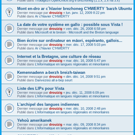
Publié dans
Troidigezh OpenOffice.org e brezhoneg (1.1.x, 2.x ha 3.x)
Mont en-dro ar c´hlavier brezhoneg C'HWERTY 'barzh Ubuntu
Dernier message par
drouizig
«
lun. janv. 12, 2009 8:22 pm
Publié dans
Ar c'hlavier C'HWERTY
La date de votre système en gallo : possible sous Vista !
Dernier message par
drouizig
«
ven. déc. 26, 2008 6:58 pm
Publié dans
Microsoft et le breton - Microsoft and the Breton language
Bien écrire sur ordinateur en māori, espéranto, gallois...
Dernier message par
drouizig
«
mer. déc. 17, 2008 5:03 pm
Publié dans
Ar c'hlavier C'HWERTY
Internet et la Bretagne, une culture de réseau
Dernier message par
drouizig
«
mar. déc. 16, 2008 5:47 pm
Publié dans
L'informatique en langues régionales et minoritaires
Kemennadenn a-berzh breizh-taiwan
Dernier message par
drouizig
«
dim. déc. 14, 2008 9:51 pm
Publié dans
Danvezioù all a-bep seurt
Liste des LIPs pour Vista
Dernier message par
drouizig
«
jeu. déc. 11, 2008 6:09 pm
Publié dans
L'informatique en langues régionales et minoritaires
L'archipel des langues indiennes
Dernier message par
drouizig
«
mer. déc. 10, 2008 2:48 pm
Publié dans
L'informatique en langues régionales et minoritaires
Yehoù amerikanek
Dernier message par
drouizig
«
mar. déc. 09, 2008 8:34 pm
Publié dans
L'informatique en langues régionales et minoritaires