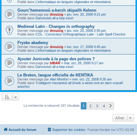
Publié dans
L'informatique en langues régionales et minoritaires
Gourc’hemennoù a-berzh skipailh Kelenn
Dernier message par
drouizig
«
jeu. nov. 20, 2008 9:21 pm
Publié dans
Danvezioù all a-bep seurt
Medieval Latin - Changes in orthography
Dernier message par
drouizig
«
jeu. nov. 20, 2008 2:55 pm
Publié dans
COL - Correcteur Orthographique Latin - Latin Spell Checker
Fryske akademy
Dernier message par
drouizig
«
lun. nov. 17, 2008 9:45 am
Publié dans
L'informatique en langues régionales et minoritaires
Ajouter Junicode à la page des polices ?
Dernier message par
bIBAR
«
mar. oct. 28, 2008 9:17 am
Publié dans
Danvezioù all a-bep seurt
Le Breton, langue officielle de KENTIKA
Dernier message par
Alan Monfort
«
mer. oct. 22, 2008 9:35 am
Publié dans
Troidigezh meziantoù all (frank a wirioù evit an darn vrasañ
anezho)
1
2
3
4
Suivant
La recherche a retourné 197 résultats
Aller
Accueil du forum
Supprimer les cookies
Fuseau horaire sur
UTC+01:00