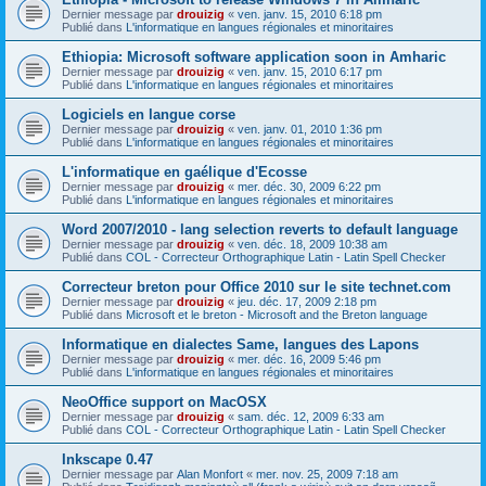
Dernier message par
drouizig
«
ven. janv. 15, 2010 6:18 pm
Publié dans
L'informatique en langues régionales et minoritaires
Ethiopia: Microsoft software application soon in Amharic
Dernier message par
drouizig
«
ven. janv. 15, 2010 6:17 pm
Publié dans
L'informatique en langues régionales et minoritaires
Logiciels en langue corse
Dernier message par
drouizig
«
ven. janv. 01, 2010 1:36 pm
Publié dans
L'informatique en langues régionales et minoritaires
L'informatique en gaélique d'Ecosse
Dernier message par
drouizig
«
mer. déc. 30, 2009 6:22 pm
Publié dans
L'informatique en langues régionales et minoritaires
Word 2007/2010 - lang selection reverts to default language
Dernier message par
drouizig
«
ven. déc. 18, 2009 10:38 am
Publié dans
COL - Correcteur Orthographique Latin - Latin Spell Checker
Correcteur breton pour Office 2010 sur le site technet.com
Dernier message par
drouizig
«
jeu. déc. 17, 2009 2:18 pm
Publié dans
Microsoft et le breton - Microsoft and the Breton language
Informatique en dialectes Same, langues des Lapons
Dernier message par
drouizig
«
mer. déc. 16, 2009 5:46 pm
Publié dans
L'informatique en langues régionales et minoritaires
NeoOffice support on MacOSX
Dernier message par
drouizig
«
sam. déc. 12, 2009 6:33 am
Publié dans
COL - Correcteur Orthographique Latin - Latin Spell Checker
Inkscape 0.47
Dernier message par
Alan Monfort
«
mer. nov. 25, 2009 7:18 am