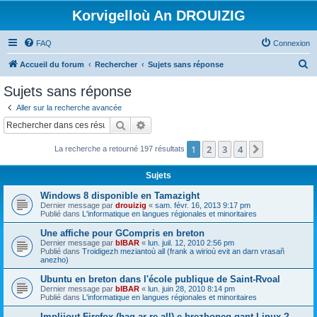
Korvigelloù An DROUIZIG
FAQ
Connexion
R
Accueil du forum
Rechercher
Sujets sans réponse
e
Sujets sans réponse
c
Aller sur la recherche avancée
h
Rechercher
Recherche avancée
e
1
2
3
4
Suivant
La recherche a retourné 197 résultats
r
c
Sujets
h
Windows 8 disponible en Tamazight
e
Dernier message par
drouizig
«
sam. févr. 16, 2013 9:17 pm
Publié dans
L'informatique en langues régionales et minoritaires
r
Une affiche pour GCompris en breton
Dernier message par
bIBAR
«
lun. juil. 12, 2010 2:56 pm
Publié dans
Troidigezh meziantoù all (frank a wirioù evit an darn vrasañ
anezho)
Ubuntu en breton dans l'école publique de Saint-Rvoal
Dernier message par
bIBAR
«
lun. juin 28, 2010 8:14 pm
Publié dans
L'informatique en langues régionales et minoritaires
Implijout Firefox (hag ar re all) e brezhoneg gant Linux ?