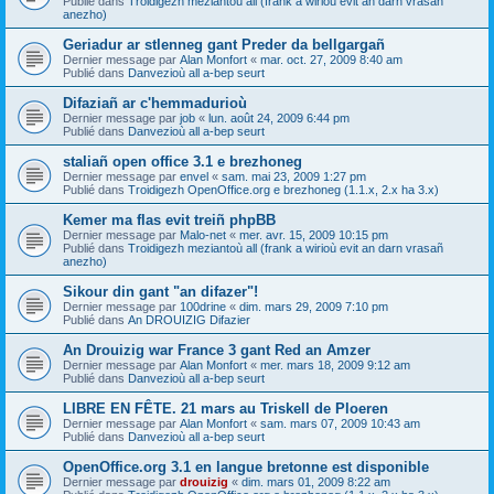
Publié dans
Troidigezh meziantoù all (frank a wirioù evit an darn vrasañ
anezho)
Geriadur ar stlenneg gant Preder da bellgargañ
Dernier message par
Alan Monfort
«
mar. oct. 27, 2009 8:40 am
Publié dans
Danvezioù all a-bep seurt
Difaziañ ar c'hemmadurioù
Dernier message par
job
«
lun. août 24, 2009 6:44 pm
Publié dans
Danvezioù all a-bep seurt
staliañ open office 3.1 e brezhoneg
Dernier message par
envel
«
sam. mai 23, 2009 1:27 pm
Publié dans
Troidigezh OpenOffice.org e brezhoneg (1.1.x, 2.x ha 3.x)
Kemer ma flas evit treiñ phpBB
Dernier message par
Malo-net
«
mer. avr. 15, 2009 10:15 pm
Publié dans
Troidigezh meziantoù all (frank a wirioù evit an darn vrasañ
anezho)
Sikour din gant "an difazer"!
Dernier message par
100drine
«
dim. mars 29, 2009 7:10 pm
Publié dans
An DROUIZIG Difazier
An Drouizig war France 3 gant Red an Amzer
Dernier message par
Alan Monfort
«
mer. mars 18, 2009 9:12 am
Publié dans
Danvezioù all a-bep seurt
LIBRE EN FÊTE. 21 mars au Triskell de Ploeren
Dernier message par
Alan Monfort
«
sam. mars 07, 2009 10:43 am
Publié dans
Danvezioù all a-bep seurt
OpenOffice.org 3.1 en langue bretonne est disponible
Dernier message par
drouizig
«
dim. mars 01, 2009 8:22 am