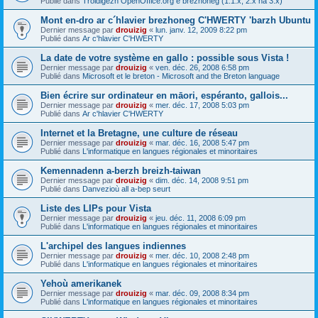
Publié dans
Troidigezh OpenOffice.org e brezhoneg (1.1.x, 2.x ha 3.x)
Mont en-dro ar c´hlavier brezhoneg C'HWERTY 'barzh Ubuntu
Dernier message par
drouizig
«
lun. janv. 12, 2009 8:22 pm
Publié dans
Ar c'hlavier C'HWERTY
La date de votre système en gallo : possible sous Vista !
Dernier message par
drouizig
«
ven. déc. 26, 2008 6:58 pm
Publié dans
Microsoft et le breton - Microsoft and the Breton language
Bien écrire sur ordinateur en māori, espéranto, gallois...
Dernier message par
drouizig
«
mer. déc. 17, 2008 5:03 pm
Publié dans
Ar c'hlavier C'HWERTY
Internet et la Bretagne, une culture de réseau
Dernier message par
drouizig
«
mar. déc. 16, 2008 5:47 pm
Publié dans
L'informatique en langues régionales et minoritaires
Kemennadenn a-berzh breizh-taiwan
Dernier message par
drouizig
«
dim. déc. 14, 2008 9:51 pm
Publié dans
Danvezioù all a-bep seurt
Liste des LIPs pour Vista
Dernier message par
drouizig
«
jeu. déc. 11, 2008 6:09 pm
Publié dans
L'informatique en langues régionales et minoritaires
L'archipel des langues indiennes
Dernier message par
drouizig
«
mer. déc. 10, 2008 2:48 pm
Publié dans
L'informatique en langues régionales et minoritaires
Yehoù amerikanek
Dernier message par
drouizig
«
mar. déc. 09, 2008 8:34 pm
Publié dans
L'informatique en langues régionales et minoritaires