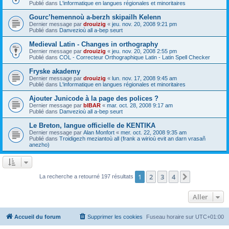
Publié dans
L'informatique en langues régionales et minoritaires
Gourc’hemennoù a-berzh skipailh Kelenn
Dernier message par
drouizig
«
jeu. nov. 20, 2008 9:21 pm
Publié dans
Danvezioù all a-bep seurt
Medieval Latin - Changes in orthography
Dernier message par
drouizig
«
jeu. nov. 20, 2008 2:55 pm
Publié dans
COL - Correcteur Orthographique Latin - Latin Spell Checker
Fryske akademy
Dernier message par
drouizig
«
lun. nov. 17, 2008 9:45 am
Publié dans
L'informatique en langues régionales et minoritaires
Ajouter Junicode à la page des polices ?
Dernier message par
bIBAR
«
mar. oct. 28, 2008 9:17 am
Publié dans
Danvezioù all a-bep seurt
Le Breton, langue officielle de KENTIKA
Dernier message par
Alan Monfort
«
mer. oct. 22, 2008 9:35 am
Publié dans
Troidigezh meziantoù all (frank a wirioù evit an darn vrasañ
anezho)
1
2
3
4
Suivant
La recherche a retourné 197 résultats
Aller
Accueil du forum
Supprimer les cookies
Fuseau horaire sur
UTC+01:00