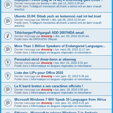
Dernier message par
jeremy
«
dim. juin 13, 2010 2:29 pm
Publié dans
Troidigezh meziantoù all (frank a wirioù evit an darn vrasañ
anezho)
Ubuntu 10.04: Dibab yezh an testennoù nad int ket troet
Dernier message par
Michel
«
dim. juin 06, 2010 10:34 am
Publié dans
Troidigezh meziantoù all (frank a wirioù evit an darn vrasañ
anezho)
Télécharger/Pellgargañ ADD 2007/HDA amañ
Dernier message par
drouizig
«
dim. avr. 04, 2010 10:24 am
Publié dans
An DROUIZIG Difazier
More Than 1 Billion Speakers of Endangered Languages...
Dernier message par
drouizig
«
lun. mars 08, 2010 11:17 am
Publié dans
L'informatique en langues régionales et minoritaires
Pennadoù-skrid diwar-benn ar stlenneg
Dernier message par
drouizig
«
lun. févr. 01, 2010 3:31 pm
Publié dans
L'informatique en langues régionales et minoritaires
Liste des LIPs pour Office 2010
Dernier message par
drouizig
«
ven. janv. 22, 2010 5:35 pm
Publié dans
L'informatique en langues régionales et minoritaires
Le K barré breton a ses caractères officiels !
Dernier message par
drouizig
«
lun. janv. 18, 2010 5:55 pm
Publié dans
L'informatique en langues régionales et minoritaires
Microsoft Windows 7 Will Speak 10 Languages from Africa
Dernier message par
drouizig
«
ven. janv. 15, 2010 6:21 pm
Publié dans
L'informatique en langues régionales et minoritaires
Ethiopia - Microsoft to release Windows 7 in Amharic