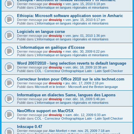
Dernier message par
drouizig
«
ven. janv. 15, 2010 6:18 pm
Publié dans
L'informatique en langues régionales et minoritaires
Ethiopia: Microsoft software application soon in Amharic
Dernier message par
drouizig
«
ven. janv. 15, 2010 6:17 pm
Publié dans
L'informatique en langues régionales et minoritaires
Logiciels en langue corse
Dernier message par
drouizig
«
ven. janv. 01, 2010 1:36 pm
Publié dans
L'informatique en langues régionales et minoritaires
L'informatique en gaélique d'Ecosse
Dernier message par
drouizig
«
mer. déc. 30, 2009 6:22 pm
Publié dans
L'informatique en langues régionales et minoritaires
Word 2007/2010 - lang selection reverts to default language
Dernier message par
drouizig
«
ven. déc. 18, 2009 10:38 am
Publié dans
COL - Correcteur Orthographique Latin - Latin Spell Checker
Correcteur breton pour Office 2010 sur le site technet.com
Dernier message par
drouizig
«
jeu. déc. 17, 2009 2:18 pm
Publié dans
Microsoft et le breton - Microsoft and the Breton language
Informatique en dialectes Same, langues des Lapons
Dernier message par
drouizig
«
mer. déc. 16, 2009 5:46 pm
Publié dans
L'informatique en langues régionales et minoritaires
NeoOffice support on MacOSX
Dernier message par
drouizig
«
sam. déc. 12, 2009 6:33 am
Publié dans
COL - Correcteur Orthographique Latin - Latin Spell Checker
Inkscape 0.47
Dernier message par
Alan Monfort
«
mer. nov. 25, 2009 7:18 am