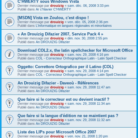
C’HWERTY sous Windows Vista
Dernier message par
drouizig
«
sam. déc. 06, 2008 3:33 pm
Publié dans
Ar c'hlavier C'HWERTY
[MSDN] Vista en Zoulou, c'est dispo !
Dernier message par
drouizig
«
ven. déc. 05, 2008 2:36 pm
Publié dans
L'informatique en langues régionales et minoritaires
« An Drouizig Difazier 2007, Service Pack 4 »
Dernier message par
drouizig
«
dim. nov. 30, 2008 2:55 pm
Publié dans
An DROUIZIG Difazier
Download COL2.x, the latin spellchecker for Microsoft Office
Dernier message par
drouizig
«
sam. nov. 29, 2008 4:16 pm
Publié dans
COL - Correcteur Orthographique Latin - Latin Spell Checker
Oggetto: Correttore Ortografico per il Latino (COL)
Dernier message par
drouizig
«
sam. nov. 29, 2008 4:14 pm
Publié dans
COL - Correcteur Orthographique Latin - Latin Spell Checker
An Drouizig Difazier - Daveoù - Références
Dernier message par
drouizig
«
sam. nov. 29, 2008 11:47 am
Publié dans
An DROUIZIG Difazier
Que faire si le correcteur est ou devient inactif ?
Dernier message par
drouizig
«
sam. nov. 29, 2008 11:34 am
Publié dans
An DROUIZIG Difazier
Que faire si la langue d'édition ne se maintient pas ?
Dernier message par
drouizig
«
sam. nov. 29, 2008 11:32 am
Publié dans
An DROUIZIG Difazier
Liste des LIPs pour Microsoft Office 2007
Dernier message par
drouizig
«
ven. nov. 21, 2008 1:20 pm