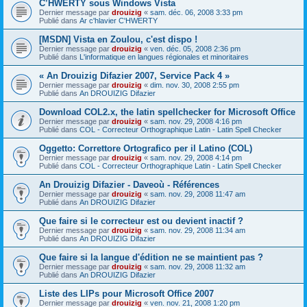
C’HWERTY sous Windows Vista
Dernier message par
drouizig
«
sam. déc. 06, 2008 3:33 pm
Publié dans
Ar c'hlavier C'HWERTY
[MSDN] Vista en Zoulou, c'est dispo !
Dernier message par
drouizig
«
ven. déc. 05, 2008 2:36 pm
Publié dans
L'informatique en langues régionales et minoritaires
« An Drouizig Difazier 2007, Service Pack 4 »
Dernier message par
drouizig
«
dim. nov. 30, 2008 2:55 pm
Publié dans
An DROUIZIG Difazier
Download COL2.x, the latin spellchecker for Microsoft Office
Dernier message par
drouizig
«
sam. nov. 29, 2008 4:16 pm
Publié dans
COL - Correcteur Orthographique Latin - Latin Spell Checker
Oggetto: Correttore Ortografico per il Latino (COL)
Dernier message par
drouizig
«
sam. nov. 29, 2008 4:14 pm
Publié dans
COL - Correcteur Orthographique Latin - Latin Spell Checker
An Drouizig Difazier - Daveoù - Références
Dernier message par
drouizig
«
sam. nov. 29, 2008 11:47 am
Publié dans
An DROUIZIG Difazier
Que faire si le correcteur est ou devient inactif ?
Dernier message par
drouizig
«
sam. nov. 29, 2008 11:34 am
Publié dans
An DROUIZIG Difazier
Que faire si la langue d'édition ne se maintient pas ?
Dernier message par
drouizig
«
sam. nov. 29, 2008 11:32 am
Publié dans
An DROUIZIG Difazier
Liste des LIPs pour Microsoft Office 2007
Dernier message par
drouizig
«
ven. nov. 21, 2008 1:20 pm