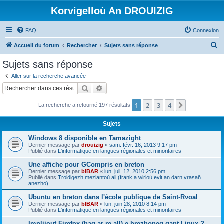
Korvigelloù An DROUIZIG
FAQ
Connexion
R
Accueil du forum
Rechercher
Sujets sans réponse
e
Sujets sans réponse
c
Aller sur la recherche avancée
h
Rechercher
Recherche avancée
e
1
2
3
4
Suivant
La recherche a retourné 197 résultats
r
c
Sujets
h
Windows 8 disponible en Tamazight
e
Dernier message par
drouizig
«
sam. févr. 16, 2013 9:17 pm
Publié dans
L'informatique en langues régionales et minoritaires
r
Une affiche pour GCompris en breton
Dernier message par
bIBAR
«
lun. juil. 12, 2010 2:56 pm
Publié dans
Troidigezh meziantoù all (frank a wirioù evit an darn vrasañ
anezho)
Ubuntu en breton dans l'école publique de Saint-Rvoal
Dernier message par
bIBAR
«
lun. juin 28, 2010 8:14 pm
Publié dans
L'informatique en langues régionales et minoritaires
Implijout Firefox (hag ar re all) e brezhoneg gant Linux ?