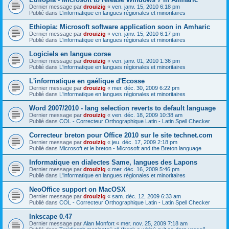
Dernier message par
drouizig
«
ven. janv. 15, 2010 6:18 pm
Publié dans
L'informatique en langues régionales et minoritaires
Ethiopia: Microsoft software application soon in Amharic
Dernier message par
drouizig
«
ven. janv. 15, 2010 6:17 pm
Publié dans
L'informatique en langues régionales et minoritaires
Logiciels en langue corse
Dernier message par
drouizig
«
ven. janv. 01, 2010 1:36 pm
Publié dans
L'informatique en langues régionales et minoritaires
L'informatique en gaélique d'Ecosse
Dernier message par
drouizig
«
mer. déc. 30, 2009 6:22 pm
Publié dans
L'informatique en langues régionales et minoritaires
Word 2007/2010 - lang selection reverts to default language
Dernier message par
drouizig
«
ven. déc. 18, 2009 10:38 am
Publié dans
COL - Correcteur Orthographique Latin - Latin Spell Checker
Correcteur breton pour Office 2010 sur le site technet.com
Dernier message par
drouizig
«
jeu. déc. 17, 2009 2:18 pm
Publié dans
Microsoft et le breton - Microsoft and the Breton language
Informatique en dialectes Same, langues des Lapons
Dernier message par
drouizig
«
mer. déc. 16, 2009 5:46 pm
Publié dans
L'informatique en langues régionales et minoritaires
NeoOffice support on MacOSX
Dernier message par
drouizig
«
sam. déc. 12, 2009 6:33 am
Publié dans
COL - Correcteur Orthographique Latin - Latin Spell Checker
Inkscape 0.47
Dernier message par
Alan Monfort
«
mer. nov. 25, 2009 7:18 am