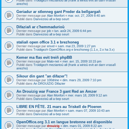
Publié dans
Troidigezh meziantoù all (frank a wirioù evit an darn vrasañ
anezho)
Geriadur ar stlenneg gant Preder da bellgargañ
Dernier message par
Alan Monfort
«
mar. oct. 27, 2009 8:40 am
Publié dans
Danvezioù all a-bep seurt
Difaziañ ar c'hemmadurioù
Dernier message par
job
«
lun. août 24, 2009 6:44 pm
Publié dans
Danvezioù all a-bep seurt
staliañ open office 3.1 e brezhoneg
Dernier message par
envel
«
sam. mai 23, 2009 1:27 pm
Publié dans
Troidigezh OpenOffice.org e brezhoneg (1.1.x, 2.x ha 3.x)
Kemer ma flas evit treiñ phpBB
Dernier message par
Malo-net
«
mer. avr. 15, 2009 10:15 pm
Publié dans
Troidigezh meziantoù all (frank a wirioù evit an darn vrasañ
anezho)
Sikour din gant "an difazer"!
Dernier message par
100drine
«
dim. mars 29, 2009 7:10 pm
Publié dans
An DROUIZIG Difazier
An Drouizig war France 3 gant Red an Amzer
Dernier message par
Alan Monfort
«
mer. mars 18, 2009 9:12 am
Publié dans
Danvezioù all a-bep seurt
LIBRE EN FÊTE. 21 mars au Triskell de Ploeren
Dernier message par
Alan Monfort
«
sam. mars 07, 2009 10:43 am
Publié dans
Danvezioù all a-bep seurt
OpenOffice.org 3.1 en langue bretonne est disponible
Dernier message par
drouizig
«
dim. mars 01, 2009 8:22 am