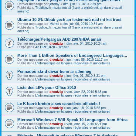
Dernier message par
jeremy
«
dim. juin 13, 2010 2:29 pm
Publié dans
Troidigezh meziantoù all (frank a wirioù evit an darn vrasañ
anezho)
Ubuntu 10.04: Dibab yezh an testennoù nad int ket troet
Dernier message par
Michel
«
dim. juin 06, 2010 10:34 am
Publié dans
Troidigezh meziantoù all (frank a wirioù evit an darn vrasañ
anezho)
Télécharger/Pellgargañ ADD 2007/HDA amañ
Dernier message par
drouizig
«
dim. avr. 04, 2010 10:24 am
Publié dans
An DROUIZIG Difazier
More Than 1 Billion Speakers of Endangered Languages...
Dernier message par
drouizig
«
lun. mars 08, 2010 11:17 am
Publié dans
L'informatique en langues régionales et minoritaires
Pennadoù-skrid diwar-benn ar stlenneg
Dernier message par
drouizig
«
lun. févr. 01, 2010 3:31 pm
Publié dans
L'informatique en langues régionales et minoritaires
Liste des LIPs pour Office 2010
Dernier message par
drouizig
«
ven. janv. 22, 2010 5:35 pm
Publié dans
L'informatique en langues régionales et minoritaires
Le K barré breton a ses caractères officiels !
Dernier message par
drouizig
«
lun. janv. 18, 2010 5:55 pm
Publié dans
L'informatique en langues régionales et minoritaires
Microsoft Windows 7 Will Speak 10 Languages from Africa
Dernier message par
drouizig
«
ven. janv. 15, 2010 6:21 pm
Publié dans
L'informatique en langues régionales et minoritaires
Ethiopia - Microsoft to release Windows 7 in Amharic