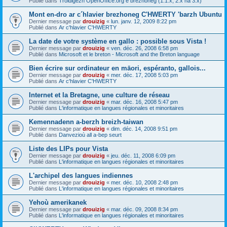
Publié dans
Troidigezh OpenOffice.org e brezhoneg (1.1.x, 2.x ha 3.x)
Mont en-dro ar c´hlavier brezhoneg C'HWERTY 'barzh Ubuntu
Dernier message par
drouizig
«
lun. janv. 12, 2009 8:22 pm
Publié dans
Ar c'hlavier C'HWERTY
La date de votre système en gallo : possible sous Vista !
Dernier message par
drouizig
«
ven. déc. 26, 2008 6:58 pm
Publié dans
Microsoft et le breton - Microsoft and the Breton language
Bien écrire sur ordinateur en māori, espéranto, gallois...
Dernier message par
drouizig
«
mer. déc. 17, 2008 5:03 pm
Publié dans
Ar c'hlavier C'HWERTY
Internet et la Bretagne, une culture de réseau
Dernier message par
drouizig
«
mar. déc. 16, 2008 5:47 pm
Publié dans
L'informatique en langues régionales et minoritaires
Kemennadenn a-berzh breizh-taiwan
Dernier message par
drouizig
«
dim. déc. 14, 2008 9:51 pm
Publié dans
Danvezioù all a-bep seurt
Liste des LIPs pour Vista
Dernier message par
drouizig
«
jeu. déc. 11, 2008 6:09 pm
Publié dans
L'informatique en langues régionales et minoritaires
L'archipel des langues indiennes
Dernier message par
drouizig
«
mer. déc. 10, 2008 2:48 pm
Publié dans
L'informatique en langues régionales et minoritaires
Yehoù amerikanek
Dernier message par
drouizig
«
mar. déc. 09, 2008 8:34 pm
Publié dans
L'informatique en langues régionales et minoritaires