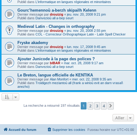
Publié dans
L'informatique en langues régionales et minoritaires
Gourc’hemennoù a-berzh skipailh Kelenn
Dernier message par
drouizig
«
jeu. nov. 20, 2008 9:21 pm
Publié dans
Danvezioù all a-bep seurt
Medieval Latin - Changes in orthography
Dernier message par
drouizig
«
jeu. nov. 20, 2008 2:55 pm
Publié dans
COL - Correcteur Orthographique Latin - Latin Spell Checker
Fryske akademy
Dernier message par
drouizig
«
lun. nov. 17, 2008 9:45 am
Publié dans
L'informatique en langues régionales et minoritaires
Ajouter Junicode à la page des polices ?
Dernier message par
bIBAR
«
mar. oct. 28, 2008 9:17 am
Publié dans
Danvezioù all a-bep seurt
Le Breton, langue officielle de KENTIKA
Dernier message par
Alan Monfort
«
mer. oct. 22, 2008 9:35 am
Publié dans
Troidigezh meziantoù all (frank a wirioù evit an darn vrasañ
anezho)
1
2
3
4
Suivant
La recherche a retourné 197 résultats
Aller
Accueil du forum
Supprimer les cookies
Fuseau horaire sur
UTC+01:00