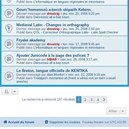
Publié dans
L'informatique en langues régionales et minoritaires
Gourc’hemennoù a-berzh skipailh Kelenn
Dernier message par
drouizig
«
jeu. nov. 20, 2008 9:21 pm
Publié dans
Danvezioù all a-bep seurt
Medieval Latin - Changes in orthography
Dernier message par
drouizig
«
jeu. nov. 20, 2008 2:55 pm
Publié dans
COL - Correcteur Orthographique Latin - Latin Spell Checker
Fryske akademy
Dernier message par
drouizig
«
lun. nov. 17, 2008 9:45 am
Publié dans
L'informatique en langues régionales et minoritaires
Ajouter Junicode à la page des polices ?
Dernier message par
bIBAR
«
mar. oct. 28, 2008 9:17 am
Publié dans
Danvezioù all a-bep seurt
Le Breton, langue officielle de KENTIKA
Dernier message par
Alan Monfort
«
mer. oct. 22, 2008 9:35 am
Publié dans
Troidigezh meziantoù all (frank a wirioù evit an darn vrasañ
anezho)
1
2
3
4
Suivant
La recherche a retourné 197 résultats
Aller
Accueil du forum
Supprimer les cookies
Fuseau horaire sur
UTC+01:00