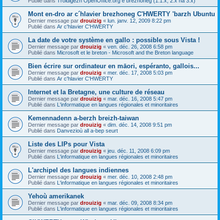
Publié dans
Troidigezh OpenOffice.org e brezhoneg (1.1.x, 2.x ha 3.x)
Mont en-dro ar c´hlavier brezhoneg C'HWERTY 'barzh Ubuntu
Dernier message par
drouizig
«
lun. janv. 12, 2009 8:22 pm
Publié dans
Ar c'hlavier C'HWERTY
La date de votre système en gallo : possible sous Vista !
Dernier message par
drouizig
«
ven. déc. 26, 2008 6:58 pm
Publié dans
Microsoft et le breton - Microsoft and the Breton language
Bien écrire sur ordinateur en māori, espéranto, gallois...
Dernier message par
drouizig
«
mer. déc. 17, 2008 5:03 pm
Publié dans
Ar c'hlavier C'HWERTY
Internet et la Bretagne, une culture de réseau
Dernier message par
drouizig
«
mar. déc. 16, 2008 5:47 pm
Publié dans
L'informatique en langues régionales et minoritaires
Kemennadenn a-berzh breizh-taiwan
Dernier message par
drouizig
«
dim. déc. 14, 2008 9:51 pm
Publié dans
Danvezioù all a-bep seurt
Liste des LIPs pour Vista
Dernier message par
drouizig
«
jeu. déc. 11, 2008 6:09 pm
Publié dans
L'informatique en langues régionales et minoritaires
L'archipel des langues indiennes
Dernier message par
drouizig
«
mer. déc. 10, 2008 2:48 pm
Publié dans
L'informatique en langues régionales et minoritaires
Yehoù amerikanek
Dernier message par
drouizig
«
mar. déc. 09, 2008 8:34 pm
Publié dans
L'informatique en langues régionales et minoritaires