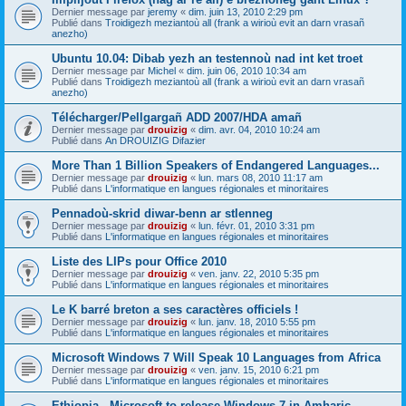
Dernier message par
jeremy
«
dim. juin 13, 2010 2:29 pm
Publié dans
Troidigezh meziantoù all (frank a wirioù evit an darn vrasañ
anezho)
Ubuntu 10.04: Dibab yezh an testennoù nad int ket troet
Dernier message par
Michel
«
dim. juin 06, 2010 10:34 am
Publié dans
Troidigezh meziantoù all (frank a wirioù evit an darn vrasañ
anezho)
Télécharger/Pellgargañ ADD 2007/HDA amañ
Dernier message par
drouizig
«
dim. avr. 04, 2010 10:24 am
Publié dans
An DROUIZIG Difazier
More Than 1 Billion Speakers of Endangered Languages...
Dernier message par
drouizig
«
lun. mars 08, 2010 11:17 am
Publié dans
L'informatique en langues régionales et minoritaires
Pennadoù-skrid diwar-benn ar stlenneg
Dernier message par
drouizig
«
lun. févr. 01, 2010 3:31 pm
Publié dans
L'informatique en langues régionales et minoritaires
Liste des LIPs pour Office 2010
Dernier message par
drouizig
«
ven. janv. 22, 2010 5:35 pm
Publié dans
L'informatique en langues régionales et minoritaires
Le K barré breton a ses caractères officiels !
Dernier message par
drouizig
«
lun. janv. 18, 2010 5:55 pm
Publié dans
L'informatique en langues régionales et minoritaires
Microsoft Windows 7 Will Speak 10 Languages from Africa
Dernier message par
drouizig
«
ven. janv. 15, 2010 6:21 pm
Publié dans
L'informatique en langues régionales et minoritaires
Ethiopia - Microsoft to release Windows 7 in Amharic