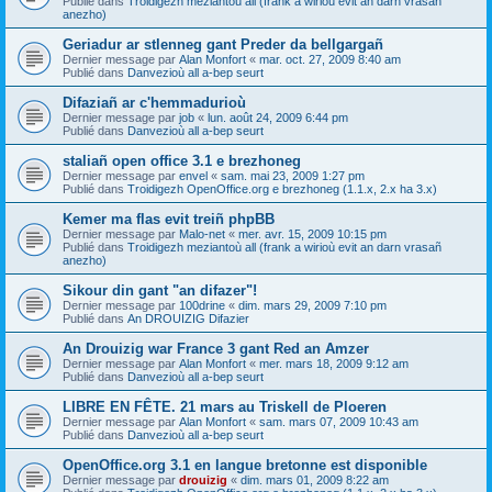
Publié dans
Troidigezh meziantoù all (frank a wirioù evit an darn vrasañ
anezho)
Geriadur ar stlenneg gant Preder da bellgargañ
Dernier message par
Alan Monfort
«
mar. oct. 27, 2009 8:40 am
Publié dans
Danvezioù all a-bep seurt
Difaziañ ar c'hemmadurioù
Dernier message par
job
«
lun. août 24, 2009 6:44 pm
Publié dans
Danvezioù all a-bep seurt
staliañ open office 3.1 e brezhoneg
Dernier message par
envel
«
sam. mai 23, 2009 1:27 pm
Publié dans
Troidigezh OpenOffice.org e brezhoneg (1.1.x, 2.x ha 3.x)
Kemer ma flas evit treiñ phpBB
Dernier message par
Malo-net
«
mer. avr. 15, 2009 10:15 pm
Publié dans
Troidigezh meziantoù all (frank a wirioù evit an darn vrasañ
anezho)
Sikour din gant "an difazer"!
Dernier message par
100drine
«
dim. mars 29, 2009 7:10 pm
Publié dans
An DROUIZIG Difazier
An Drouizig war France 3 gant Red an Amzer
Dernier message par
Alan Monfort
«
mer. mars 18, 2009 9:12 am
Publié dans
Danvezioù all a-bep seurt
LIBRE EN FÊTE. 21 mars au Triskell de Ploeren
Dernier message par
Alan Monfort
«
sam. mars 07, 2009 10:43 am
Publié dans
Danvezioù all a-bep seurt
OpenOffice.org 3.1 en langue bretonne est disponible
Dernier message par
drouizig
«
dim. mars 01, 2009 8:22 am