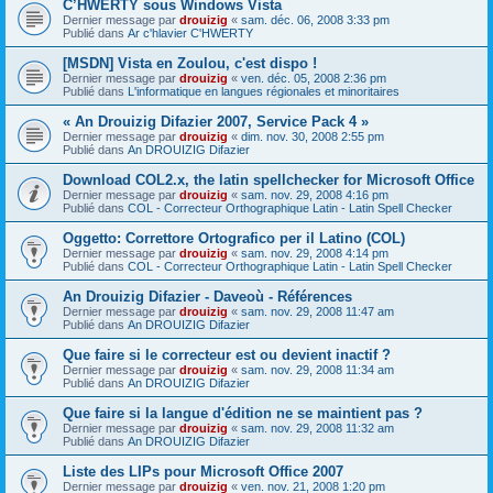
C’HWERTY sous Windows Vista
Dernier message par
drouizig
«
sam. déc. 06, 2008 3:33 pm
Publié dans
Ar c'hlavier C'HWERTY
[MSDN] Vista en Zoulou, c'est dispo !
Dernier message par
drouizig
«
ven. déc. 05, 2008 2:36 pm
Publié dans
L'informatique en langues régionales et minoritaires
« An Drouizig Difazier 2007, Service Pack 4 »
Dernier message par
drouizig
«
dim. nov. 30, 2008 2:55 pm
Publié dans
An DROUIZIG Difazier
Download COL2.x, the latin spellchecker for Microsoft Office
Dernier message par
drouizig
«
sam. nov. 29, 2008 4:16 pm
Publié dans
COL - Correcteur Orthographique Latin - Latin Spell Checker
Oggetto: Correttore Ortografico per il Latino (COL)
Dernier message par
drouizig
«
sam. nov. 29, 2008 4:14 pm
Publié dans
COL - Correcteur Orthographique Latin - Latin Spell Checker
An Drouizig Difazier - Daveoù - Références
Dernier message par
drouizig
«
sam. nov. 29, 2008 11:47 am
Publié dans
An DROUIZIG Difazier
Que faire si le correcteur est ou devient inactif ?
Dernier message par
drouizig
«
sam. nov. 29, 2008 11:34 am
Publié dans
An DROUIZIG Difazier
Que faire si la langue d'édition ne se maintient pas ?
Dernier message par
drouizig
«
sam. nov. 29, 2008 11:32 am
Publié dans
An DROUIZIG Difazier
Liste des LIPs pour Microsoft Office 2007
Dernier message par
drouizig
«
ven. nov. 21, 2008 1:20 pm