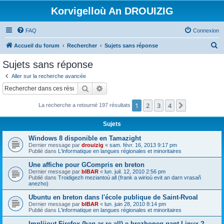
Korvigelloù An DROUIZIG
FAQ
Connexion
R
Accueil du forum
Rechercher
Sujets sans réponse
e
Sujets sans réponse
c
Aller sur la recherche avancée
h
Rechercher
Recherche avancée
e
1
2
3
4
Suivant
La recherche a retourné 197 résultats
r
c
Sujets
h
Windows 8 disponible en Tamazight
e
Dernier message par
drouizig
«
sam. févr. 16, 2013 9:17 pm
Publié dans
L'informatique en langues régionales et minoritaires
r
Une affiche pour GCompris en breton
Dernier message par
bIBAR
«
lun. juil. 12, 2010 2:56 pm
Publié dans
Troidigezh meziantoù all (frank a wirioù evit an darn vrasañ
anezho)
Ubuntu en breton dans l'école publique de Saint-Rvoal
Dernier message par
bIBAR
«
lun. juin 28, 2010 8:14 pm
Publié dans
L'informatique en langues régionales et minoritaires
Implijout Firefox (hag ar re all) e brezhoneg gant Linux ?