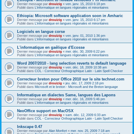
Dernier message par
drouizig
«
ven. janv. 15, 2010 6:18 pm
Publié dans
L'informatique en langues régionales et minoritaires
Ethiopia: Microsoft software application soon in Amharic
Dernier message par
drouizig
«
ven. janv. 15, 2010 6:17 pm
Publié dans
L'informatique en langues régionales et minoritaires
Logiciels en langue corse
Dernier message par
drouizig
«
ven. janv. 01, 2010 1:36 pm
Publié dans
L'informatique en langues régionales et minoritaires
L'informatique en gaélique d'Ecosse
Dernier message par
drouizig
«
mer. déc. 30, 2009 6:22 pm
Publié dans
L'informatique en langues régionales et minoritaires
Word 2007/2010 - lang selection reverts to default language
Dernier message par
drouizig
«
ven. déc. 18, 2009 10:38 am
Publié dans
COL - Correcteur Orthographique Latin - Latin Spell Checker
Correcteur breton pour Office 2010 sur le site technet.com
Dernier message par
drouizig
«
jeu. déc. 17, 2009 2:18 pm
Publié dans
Microsoft et le breton - Microsoft and the Breton language
Informatique en dialectes Same, langues des Lapons
Dernier message par
drouizig
«
mer. déc. 16, 2009 5:46 pm
Publié dans
L'informatique en langues régionales et minoritaires
NeoOffice support on MacOSX
Dernier message par
drouizig
«
sam. déc. 12, 2009 6:33 am
Publié dans
COL - Correcteur Orthographique Latin - Latin Spell Checker
Inkscape 0.47
Dernier message par
Alan Monfort
«
mer. nov. 25, 2009 7:18 am