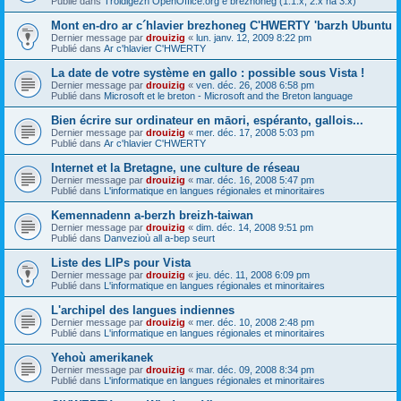
Publié dans
Troidigezh OpenOffice.org e brezhoneg (1.1.x, 2.x ha 3.x)
Mont en-dro ar c´hlavier brezhoneg C'HWERTY 'barzh Ubuntu
Dernier message par
drouizig
«
lun. janv. 12, 2009 8:22 pm
Publié dans
Ar c'hlavier C'HWERTY
La date de votre système en gallo : possible sous Vista !
Dernier message par
drouizig
«
ven. déc. 26, 2008 6:58 pm
Publié dans
Microsoft et le breton - Microsoft and the Breton language
Bien écrire sur ordinateur en māori, espéranto, gallois...
Dernier message par
drouizig
«
mer. déc. 17, 2008 5:03 pm
Publié dans
Ar c'hlavier C'HWERTY
Internet et la Bretagne, une culture de réseau
Dernier message par
drouizig
«
mar. déc. 16, 2008 5:47 pm
Publié dans
L'informatique en langues régionales et minoritaires
Kemennadenn a-berzh breizh-taiwan
Dernier message par
drouizig
«
dim. déc. 14, 2008 9:51 pm
Publié dans
Danvezioù all a-bep seurt
Liste des LIPs pour Vista
Dernier message par
drouizig
«
jeu. déc. 11, 2008 6:09 pm
Publié dans
L'informatique en langues régionales et minoritaires
L'archipel des langues indiennes
Dernier message par
drouizig
«
mer. déc. 10, 2008 2:48 pm
Publié dans
L'informatique en langues régionales et minoritaires
Yehoù amerikanek
Dernier message par
drouizig
«
mar. déc. 09, 2008 8:34 pm
Publié dans
L'informatique en langues régionales et minoritaires