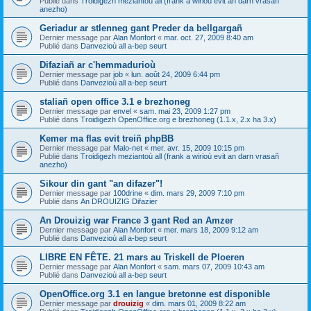
Publié dans
Troidigezh meziantoù all (frank a wirioù evit an darn vrasañ
anezho)
Geriadur ar stlenneg gant Preder da bellgargañ
Dernier message par
Alan Monfort
«
mar. oct. 27, 2009 8:40 am
Publié dans
Danvezioù all a-bep seurt
Difaziañ ar c'hemmadurioù
Dernier message par
job
«
lun. août 24, 2009 6:44 pm
Publié dans
Danvezioù all a-bep seurt
staliañ open office 3.1 e brezhoneg
Dernier message par
envel
«
sam. mai 23, 2009 1:27 pm
Publié dans
Troidigezh OpenOffice.org e brezhoneg (1.1.x, 2.x ha 3.x)
Kemer ma flas evit treiñ phpBB
Dernier message par
Malo-net
«
mer. avr. 15, 2009 10:15 pm
Publié dans
Troidigezh meziantoù all (frank a wirioù evit an darn vrasañ
anezho)
Sikour din gant "an difazer"!
Dernier message par
100drine
«
dim. mars 29, 2009 7:10 pm
Publié dans
An DROUIZIG Difazier
An Drouizig war France 3 gant Red an Amzer
Dernier message par
Alan Monfort
«
mer. mars 18, 2009 9:12 am
Publié dans
Danvezioù all a-bep seurt
LIBRE EN FÊTE. 21 mars au Triskell de Ploeren
Dernier message par
Alan Monfort
«
sam. mars 07, 2009 10:43 am
Publié dans
Danvezioù all a-bep seurt
OpenOffice.org 3.1 en langue bretonne est disponible
Dernier message par
drouizig
«
dim. mars 01, 2009 8:22 am