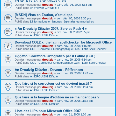
C’HWERTY sous Windows Vista
Dernier message par
drouizig
«
sam. déc. 06, 2008 3:33 pm
Publié dans
Ar c'hlavier C'HWERTY
[MSDN] Vista en Zoulou, c'est dispo !
Dernier message par
drouizig
«
ven. déc. 05, 2008 2:36 pm
Publié dans
L'informatique en langues régionales et minoritaires
« An Drouizig Difazier 2007, Service Pack 4 »
Dernier message par
drouizig
«
dim. nov. 30, 2008 2:55 pm
Publié dans
An DROUIZIG Difazier
Download COL2.x, the latin spellchecker for Microsoft Office
Dernier message par
drouizig
«
sam. nov. 29, 2008 4:16 pm
Publié dans
COL - Correcteur Orthographique Latin - Latin Spell Checker
Oggetto: Correttore Ortografico per il Latino (COL)
Dernier message par
drouizig
«
sam. nov. 29, 2008 4:14 pm
Publié dans
COL - Correcteur Orthographique Latin - Latin Spell Checker
An Drouizig Difazier - Daveoù - Références
Dernier message par
drouizig
«
sam. nov. 29, 2008 11:47 am
Publié dans
An DROUIZIG Difazier
Que faire si le correcteur est ou devient inactif ?
Dernier message par
drouizig
«
sam. nov. 29, 2008 11:34 am
Publié dans
An DROUIZIG Difazier
Que faire si la langue d'édition ne se maintient pas ?
Dernier message par
drouizig
«
sam. nov. 29, 2008 11:32 am
Publié dans
An DROUIZIG Difazier
Liste des LIPs pour Microsoft Office 2007
Dernier message par
drouizig
«
ven. nov. 21, 2008 1:20 pm