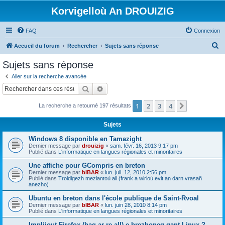
Korvigelloù An DROUIZIG
FAQ
Connexion
R
Accueil du forum
Rechercher
Sujets sans réponse
e
Sujets sans réponse
c
Aller sur la recherche avancée
h
Rechercher
Recherche avancée
e
1
2
3
4
Suivant
La recherche a retourné 197 résultats
r
c
Sujets
h
Windows 8 disponible en Tamazight
e
Dernier message par
drouizig
«
sam. févr. 16, 2013 9:17 pm
Publié dans
L'informatique en langues régionales et minoritaires
r
Une affiche pour GCompris en breton
Dernier message par
bIBAR
«
lun. juil. 12, 2010 2:56 pm
Publié dans
Troidigezh meziantoù all (frank a wirioù evit an darn vrasañ
anezho)
Ubuntu en breton dans l'école publique de Saint-Rvoal
Dernier message par
bIBAR
«
lun. juin 28, 2010 8:14 pm
Publié dans
L'informatique en langues régionales et minoritaires
Implijout Firefox (hag ar re all) e brezhoneg gant Linux ?