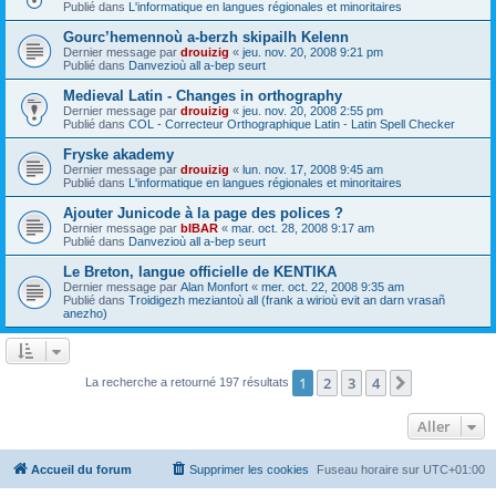
Publié dans
L'informatique en langues régionales et minoritaires
Gourc’hemennoù a-berzh skipailh Kelenn
Dernier message par
drouizig
«
jeu. nov. 20, 2008 9:21 pm
Publié dans
Danvezioù all a-bep seurt
Medieval Latin - Changes in orthography
Dernier message par
drouizig
«
jeu. nov. 20, 2008 2:55 pm
Publié dans
COL - Correcteur Orthographique Latin - Latin Spell Checker
Fryske akademy
Dernier message par
drouizig
«
lun. nov. 17, 2008 9:45 am
Publié dans
L'informatique en langues régionales et minoritaires
Ajouter Junicode à la page des polices ?
Dernier message par
bIBAR
«
mar. oct. 28, 2008 9:17 am
Publié dans
Danvezioù all a-bep seurt
Le Breton, langue officielle de KENTIKA
Dernier message par
Alan Monfort
«
mer. oct. 22, 2008 9:35 am
Publié dans
Troidigezh meziantoù all (frank a wirioù evit an darn vrasañ
anezho)
1
2
3
4
Suivant
La recherche a retourné 197 résultats
Aller
Accueil du forum
Supprimer les cookies
Fuseau horaire sur
UTC+01:00