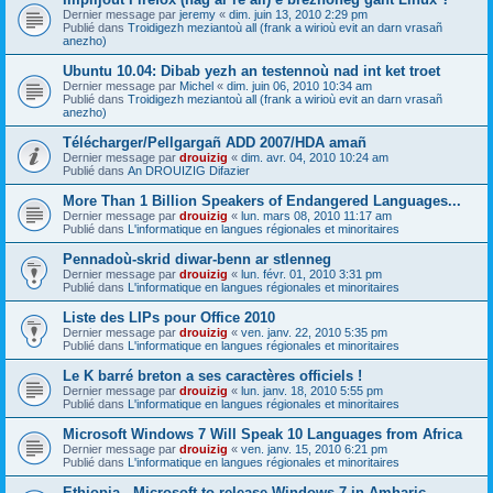
Dernier message par
jeremy
«
dim. juin 13, 2010 2:29 pm
Publié dans
Troidigezh meziantoù all (frank a wirioù evit an darn vrasañ
anezho)
Ubuntu 10.04: Dibab yezh an testennoù nad int ket troet
Dernier message par
Michel
«
dim. juin 06, 2010 10:34 am
Publié dans
Troidigezh meziantoù all (frank a wirioù evit an darn vrasañ
anezho)
Télécharger/Pellgargañ ADD 2007/HDA amañ
Dernier message par
drouizig
«
dim. avr. 04, 2010 10:24 am
Publié dans
An DROUIZIG Difazier
More Than 1 Billion Speakers of Endangered Languages...
Dernier message par
drouizig
«
lun. mars 08, 2010 11:17 am
Publié dans
L'informatique en langues régionales et minoritaires
Pennadoù-skrid diwar-benn ar stlenneg
Dernier message par
drouizig
«
lun. févr. 01, 2010 3:31 pm
Publié dans
L'informatique en langues régionales et minoritaires
Liste des LIPs pour Office 2010
Dernier message par
drouizig
«
ven. janv. 22, 2010 5:35 pm
Publié dans
L'informatique en langues régionales et minoritaires
Le K barré breton a ses caractères officiels !
Dernier message par
drouizig
«
lun. janv. 18, 2010 5:55 pm
Publié dans
L'informatique en langues régionales et minoritaires
Microsoft Windows 7 Will Speak 10 Languages from Africa
Dernier message par
drouizig
«
ven. janv. 15, 2010 6:21 pm
Publié dans
L'informatique en langues régionales et minoritaires
Ethiopia - Microsoft to release Windows 7 in Amharic