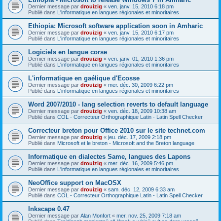
Dernier message par
drouizig
«
ven. janv. 15, 2010 6:18 pm
Publié dans
L'informatique en langues régionales et minoritaires
Ethiopia: Microsoft software application soon in Amharic
Dernier message par
drouizig
«
ven. janv. 15, 2010 6:17 pm
Publié dans
L'informatique en langues régionales et minoritaires
Logiciels en langue corse
Dernier message par
drouizig
«
ven. janv. 01, 2010 1:36 pm
Publié dans
L'informatique en langues régionales et minoritaires
L'informatique en gaélique d'Ecosse
Dernier message par
drouizig
«
mer. déc. 30, 2009 6:22 pm
Publié dans
L'informatique en langues régionales et minoritaires
Word 2007/2010 - lang selection reverts to default language
Dernier message par
drouizig
«
ven. déc. 18, 2009 10:38 am
Publié dans
COL - Correcteur Orthographique Latin - Latin Spell Checker
Correcteur breton pour Office 2010 sur le site technet.com
Dernier message par
drouizig
«
jeu. déc. 17, 2009 2:18 pm
Publié dans
Microsoft et le breton - Microsoft and the Breton language
Informatique en dialectes Same, langues des Lapons
Dernier message par
drouizig
«
mer. déc. 16, 2009 5:46 pm
Publié dans
L'informatique en langues régionales et minoritaires
NeoOffice support on MacOSX
Dernier message par
drouizig
«
sam. déc. 12, 2009 6:33 am
Publié dans
COL - Correcteur Orthographique Latin - Latin Spell Checker
Inkscape 0.47
Dernier message par
Alan Monfort
«
mer. nov. 25, 2009 7:18 am