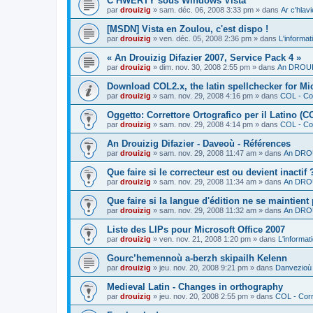
C’HWERTY sous Windows Vista
par
drouizig
»
sam. déc. 06, 2008 3:33 pm
» dans
Ar c'hla
[MSDN] Vista en Zoulou, c'est dispo !
par
drouizig
»
ven. déc. 05, 2008 2:36 pm
» dans
L'informat
« An Drouizig Difazier 2007, Service Pack 4 »
par
drouizig
»
dim. nov. 30, 2008 2:55 pm
» dans
An DROUIZ
Download COL2.x, the latin spellchecker for Mic
par
drouizig
»
sam. nov. 29, 2008 4:16 pm
» dans
COL - Cor
Oggetto: Correttore Ortografico per il Latino (C
par
drouizig
»
sam. nov. 29, 2008 4:14 pm
» dans
COL - Cor
An Drouizig Difazier - Daveoù - Références
par
drouizig
»
sam. nov. 29, 2008 11:47 am
» dans
An DROU
Que faire si le correcteur est ou devient inactif 
par
drouizig
»
sam. nov. 29, 2008 11:34 am
» dans
An DROU
Que faire si la langue d'édition ne se maintient
par
drouizig
»
sam. nov. 29, 2008 11:32 am
» dans
An DROU
Liste des LIPs pour Microsoft Office 2007
par
drouizig
»
ven. nov. 21, 2008 1:20 pm
» dans
L'informat
Gourc’hemennoù a-berzh skipailh Kelenn
par
drouizig
»
jeu. nov. 20, 2008 9:21 pm
» dans
Danvezioù 
Medieval Latin - Changes in orthography
par
drouizig
»
jeu. nov. 20, 2008 2:55 pm
» dans
COL - Corr