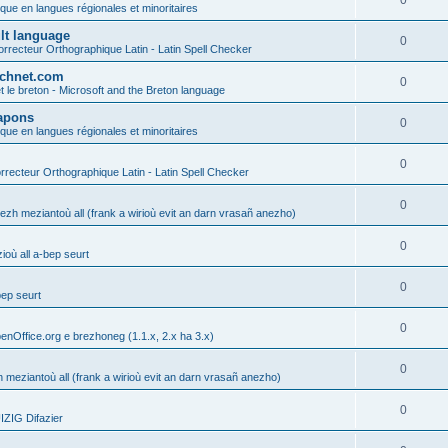
0
ique en langues régionales et minoritaires
ult language
0
rrecteur Orthographique Latin - Latin Spell Checker
technet.com
0
t le breton - Microsoft and the Breton language
Lapons
0
ique en langues régionales et minoritaires
0
recteur Orthographique Latin - Latin Spell Checker
0
gezh meziantoù all (frank a wirioù evit an darn vrasañ anezho)
0
où all a-bep seurt
0
bep seurt
0
enOffice.org e brezhoneg (1.1.x, 2.x ha 3.x)
0
h meziantoù all (frank a wirioù evit an darn vrasañ anezho)
0
ZIG Difazier