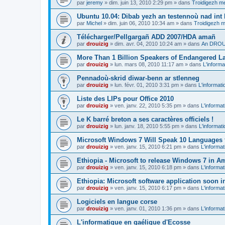
par
jeremy
»
dim. juin 13, 2010 2:29 pm
» dans
Troidigezh me
Ubuntu 10.04: Dibab yezh an testennoù nad int k
par
Michel
»
dim. juin 06, 2010 10:34 am
» dans
Troidigezh m
Télécharger/Pellgargañ ADD 2007/HDA amañ
par
drouizig
»
dim. avr. 04, 2010 10:24 am
» dans
An DROUI
More Than 1 Billion Speakers of Endangered L
par
drouizig
»
lun. mars 08, 2010 11:17 am
» dans
L'informa
Pennadoù-skrid diwar-benn ar stlenneg
par
drouizig
»
lun. févr. 01, 2010 3:31 pm
» dans
L'informati
Liste des LIPs pour Office 2010
par
drouizig
»
ven. janv. 22, 2010 5:35 pm
» dans
L'informat
Le K barré breton a ses caractères officiels !
par
drouizig
»
lun. janv. 18, 2010 5:55 pm
» dans
L'informat
Microsoft Windows 7 Will Speak 10 Languages 
par
drouizig
»
ven. janv. 15, 2010 6:21 pm
» dans
L'informat
Ethiopia - Microsoft to release Windows 7 in A
par
drouizig
»
ven. janv. 15, 2010 6:18 pm
» dans
L'informat
Ethiopia: Microsoft software application soon 
par
drouizig
»
ven. janv. 15, 2010 6:17 pm
» dans
L'informat
Logiciels en langue corse
par
drouizig
»
ven. janv. 01, 2010 1:36 pm
» dans
L'informat
L'informatique en gaélique d'Ecosse