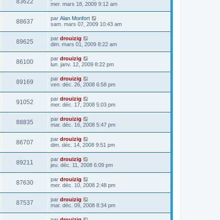
83622
mer. mars 18, 2009 9:12 am
par
Alan Monfort
88637
sam. mars 07, 2009 10:43 am
par
drouizig
89625
dim. mars 01, 2009 8:22 am
par
drouizig
86100
lun. janv. 12, 2009 8:22 pm
par
drouizig
89169
ven. déc. 26, 2008 6:58 pm
par
drouizig
91052
mer. déc. 17, 2008 5:03 pm
par
drouizig
88835
mar. déc. 16, 2008 5:47 pm
par
drouizig
86707
dim. déc. 14, 2008 9:51 pm
par
drouizig
89211
jeu. déc. 11, 2008 6:09 pm
par
drouizig
87630
mer. déc. 10, 2008 2:48 pm
par
drouizig
87537
mar. déc. 09, 2008 8:34 pm
par
drouizig