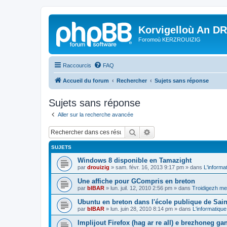
Korvigelloù An D
Foromoù KERZROUIZIG
Raccourcis
FAQ
Accueil du forum
Rechercher
Sujets sans réponse
Sujets sans réponse
Aller sur la recherche avancée
Rechercher
Recherche avancée
SUJETS
Windows 8 disponible en Tamazight
par
drouizig
»
sam. févr. 16, 2013 9:17 pm
» dans
L'informa
Une affiche pour GCompris en breton
par
bIBAR
»
lun. juil. 12, 2010 2:56 pm
» dans
Troidigezh mez
Ubuntu en breton dans l'école publique de Sain
par
bIBAR
»
lun. juin 28, 2010 8:14 pm
» dans
L'informatique
Implijout Firefox (hag ar re all) e brezhoneg ga