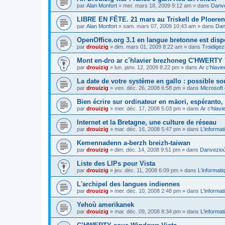
par
Alan Monfort
»
mer. mars 18, 2009 9:12 am
» dans
Danve
LIBRE EN FÊTE. 21 mars au Triskell de Ploeren
par
Alan Monfort
»
sam. mars 07, 2009 10:43 am
» dans
Dan
OpenOffice.org 3.1 en langue bretonne est disp
par
drouizig
»
dim. mars 01, 2009 8:22 am
» dans
Troidigez
Mont en-dro ar c´hlavier brezhoneg C'HWERTY 
par
drouizig
»
lun. janv. 12, 2009 8:22 pm
» dans
Ar c'hlav
La date de votre système en gallo : possible sou
par
drouizig
»
ven. déc. 26, 2008 6:58 pm
» dans
Microsoft 
Bien écrire sur ordinateur en māori, espéranto, g
par
drouizig
»
mer. déc. 17, 2008 5:03 pm
» dans
Ar c'hlav
Internet et la Bretagne, une culture de réseau
par
drouizig
»
mar. déc. 16, 2008 5:47 pm
» dans
L'informat
Kemennadenn a-berzh breizh-taiwan
par
drouizig
»
dim. déc. 14, 2008 9:51 pm
» dans
Danvezioù 
Liste des LIPs pour Vista
par
drouizig
»
jeu. déc. 11, 2008 6:09 pm
» dans
L'informati
L'archipel des langues indiennes
par
drouizig
»
mer. déc. 10, 2008 2:48 pm
» dans
L'informat
Yehoù amerikanek
par
drouizig
»
mar. déc. 09, 2008 8:34 pm
» dans
L'informat