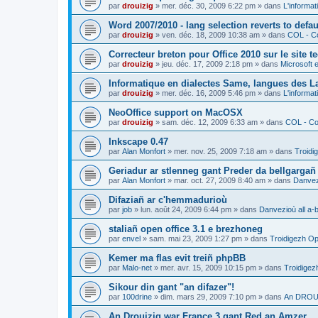
par
drouizig
»
mer. déc. 30, 2009 6:22 pm
» dans
L'informat
Word 2007/2010 - lang selection reverts to defa
par
drouizig
»
ven. déc. 18, 2009 10:38 am
» dans
COL - Co
Correcteur breton pour Office 2010 sur le site 
par
drouizig
»
jeu. déc. 17, 2009 2:18 pm
» dans
Microsoft e
Informatique en dialectes Same, langues des 
par
drouizig
»
mer. déc. 16, 2009 5:46 pm
» dans
L'informat
NeoOffice support on MacOSX
par
drouizig
»
sam. déc. 12, 2009 6:33 am
» dans
COL - Cor
Inkscape 0.47
par
Alan Monfort
»
mer. nov. 25, 2009 7:18 am
» dans
Troidi
Geriadur ar stlenneg gant Preder da bellgargañ
par
Alan Monfort
»
mar. oct. 27, 2009 8:40 am
» dans
Danvezi
Difaziañ ar c'hemmadurioù
par
job
»
lun. août 24, 2009 6:44 pm
» dans
Danvezioù all a-
staliañ open office 3.1 e brezhoneg
par
envel
»
sam. mai 23, 2009 1:27 pm
» dans
Troidigezh Op
Kemer ma flas evit treiñ phpBB
par
Malo-net
»
mer. avr. 15, 2009 10:15 pm
» dans
Troidigez
Sikour din gant "an difazer"!
par
100drine
»
dim. mars 29, 2009 7:10 pm
» dans
An DROUI
An Drouizig war France 3 gant Red an Amzer