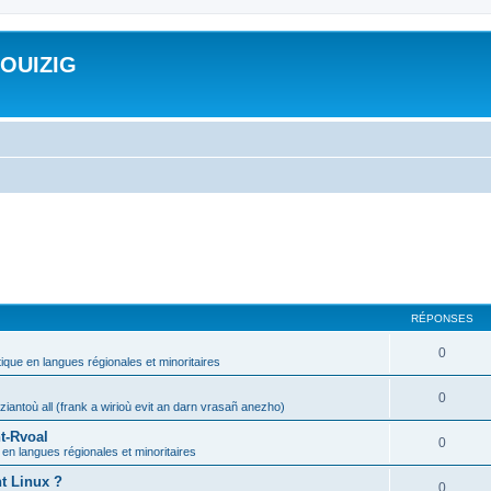
ROUIZIG
RÉPONSES
0
tique en langues régionales et minoritaires
0
iantoù all (frank a wirioù evit an darn vrasañ anezho)
t-Rvoal
0
 en langues régionales et minoritaires
nt Linux ?
0