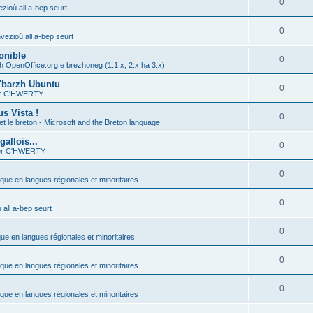
0
zioù all a-bep seurt
0
vezioù all a-bep seurt
onible
0
h OpenOffice.org e brezhoneg (1.1.x, 2.x ha 3.x)
'barzh Ubuntu
0
ier C'HWERTY
s Vista !
0
et le breton - Microsoft and the Breton language
allois...
0
ier C'HWERTY
0
ique en langues régionales et minoritaires
0
all a-bep seurt
0
que en langues régionales et minoritaires
0
ique en langues régionales et minoritaires
0
ique en langues régionales et minoritaires