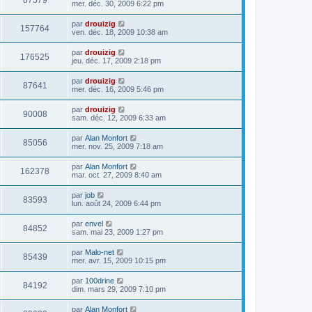
87579
mer. déc. 30, 2009 6:22 pm
par
drouizig
157764
ven. déc. 18, 2009 10:38 am
par
drouizig
176525
jeu. déc. 17, 2009 2:18 pm
par
drouizig
87641
mer. déc. 16, 2009 5:46 pm
par
drouizig
90008
sam. déc. 12, 2009 6:33 am
par
Alan Monfort
85056
mer. nov. 25, 2009 7:18 am
par
Alan Monfort
162378
mar. oct. 27, 2009 8:40 am
par
job
83593
lun. août 24, 2009 6:44 pm
par
envel
84852
sam. mai 23, 2009 1:27 pm
par
Malo-net
85439
mer. avr. 15, 2009 10:15 pm
par
100drine
84192
dim. mars 29, 2009 7:10 pm
par
Alan Monfort