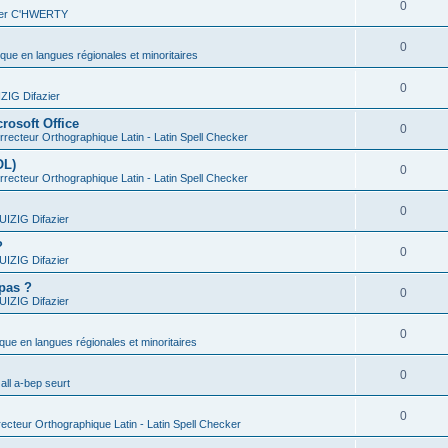
0
vier C'HWERTY
0
ique en langues régionales et minoritaires
0
IG Difazier
rosoft Office
0
recteur Orthographique Latin - Latin Spell Checker
OL)
0
recteur Orthographique Latin - Latin Spell Checker
0
IZIG Difazier
?
0
IZIG Difazier
 pas ?
0
IZIG Difazier
0
ique en langues régionales et minoritaires
0
all a-bep seurt
0
ecteur Orthographique Latin - Latin Spell Checker