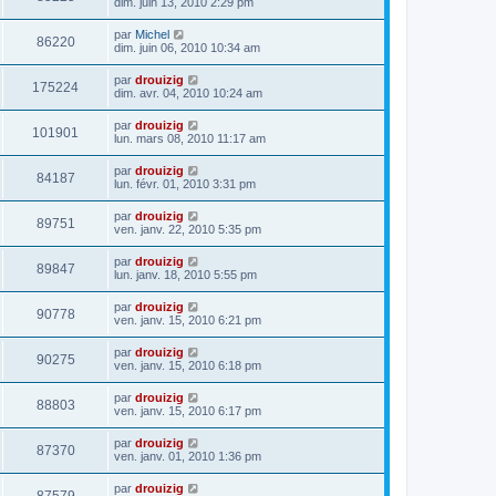
dim. juin 13, 2010 2:29 pm
par
Michel
86220
dim. juin 06, 2010 10:34 am
par
drouizig
175224
dim. avr. 04, 2010 10:24 am
par
drouizig
101901
lun. mars 08, 2010 11:17 am
par
drouizig
84187
lun. févr. 01, 2010 3:31 pm
par
drouizig
89751
ven. janv. 22, 2010 5:35 pm
par
drouizig
89847
lun. janv. 18, 2010 5:55 pm
par
drouizig
90778
ven. janv. 15, 2010 6:21 pm
par
drouizig
90275
ven. janv. 15, 2010 6:18 pm
par
drouizig
88803
ven. janv. 15, 2010 6:17 pm
par
drouizig
87370
ven. janv. 01, 2010 1:36 pm
par
drouizig