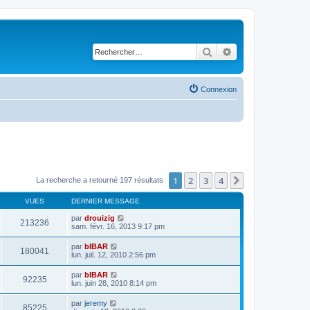
Rechercher
Recherche avancé
Connexion
1
2
3
4
Suivant
La recherche a retourné 197 résultats
VUES
DERNIER MESSAGE
par
drouizig
213236
sam. févr. 16, 2013 9:17 pm
par
bIBAR
180041
lun. juil. 12, 2010 2:56 pm
par
bIBAR
92235
lun. juin 28, 2010 8:14 pm
par
jeremy
85225