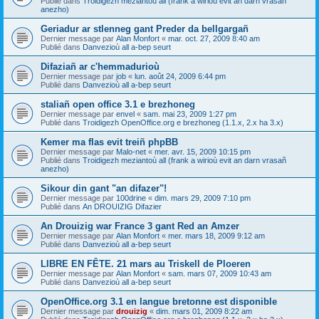
Publié dans
Troidigezh meziantoù all (frank a wirioù evit an darn vrasañ
anezho)
Geriadur ar stlenneg gant Preder da bellgargañ
Dernier message par
Alan Monfort
«
mar. oct. 27, 2009 8:40 am
Publié dans
Danvezioù all a-bep seurt
Difaziañ ar c'hemmadurioù
Dernier message par
job
«
lun. août 24, 2009 6:44 pm
Publié dans
Danvezioù all a-bep seurt
staliañ open office 3.1 e brezhoneg
Dernier message par
envel
«
sam. mai 23, 2009 1:27 pm
Publié dans
Troidigezh OpenOffice.org e brezhoneg (1.1.x, 2.x ha 3.x)
Kemer ma flas evit treiñ phpBB
Dernier message par
Malo-net
«
mer. avr. 15, 2009 10:15 pm
Publié dans
Troidigezh meziantoù all (frank a wirioù evit an darn vrasañ
anezho)
Sikour din gant "an difazer"!
Dernier message par
100drine
«
dim. mars 29, 2009 7:10 pm
Publié dans
An DROUIZIG Difazier
An Drouizig war France 3 gant Red an Amzer
Dernier message par
Alan Monfort
«
mer. mars 18, 2009 9:12 am
Publié dans
Danvezioù all a-bep seurt
LIBRE EN FÊTE. 21 mars au Triskell de Ploeren
Dernier message par
Alan Monfort
«
sam. mars 07, 2009 10:43 am
Publié dans
Danvezioù all a-bep seurt
OpenOffice.org 3.1 en langue bretonne est disponible
Dernier message par
drouizig
«
dim. mars 01, 2009 8:22 am