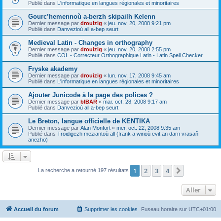
Publié dans
L'informatique en langues régionales et minoritaires
Gourc’hemennoù a-berzh skipailh Kelenn
Dernier message par
drouizig
«
jeu. nov. 20, 2008 9:21 pm
Publié dans
Danvezioù all a-bep seurt
Medieval Latin - Changes in orthography
Dernier message par
drouizig
«
jeu. nov. 20, 2008 2:55 pm
Publié dans
COL - Correcteur Orthographique Latin - Latin Spell Checker
Fryske akademy
Dernier message par
drouizig
«
lun. nov. 17, 2008 9:45 am
Publié dans
L'informatique en langues régionales et minoritaires
Ajouter Junicode à la page des polices ?
Dernier message par
bIBAR
«
mar. oct. 28, 2008 9:17 am
Publié dans
Danvezioù all a-bep seurt
Le Breton, langue officielle de KENTIKA
Dernier message par
Alan Monfort
«
mer. oct. 22, 2008 9:35 am
Publié dans
Troidigezh meziantoù all (frank a wirioù evit an darn vrasañ
anezho)
1
2
3
4
Suivant
La recherche a retourné 197 résultats
Aller
Accueil du forum
Supprimer les cookies
Fuseau horaire sur
UTC+01:00