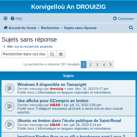
Korvigelloù An DROUIZIG
FAQ
Connexion
R
Accueil du forum
Rechercher
Sujets sans réponse
e
Sujets sans réponse
c
Aller sur la recherche avancée
h
Rechercher
Recherche avancée
e
1
2
3
4
Suivant
La recherche a retourné 197 résultats
r
c
Sujets
h
Windows 8 disponible en Tamazight
e
Dernier message par
drouizig
«
sam. févr. 16, 2013 9:17 pm
Publié dans
L'informatique en langues régionales et minoritaires
r
Une affiche pour GCompris en breton
Dernier message par
bIBAR
«
lun. juil. 12, 2010 2:56 pm
Publié dans
Troidigezh meziantoù all (frank a wirioù evit an darn vrasañ
anezho)
Ubuntu en breton dans l'école publique de Saint-Rvoal
Dernier message par
bIBAR
«
lun. juin 28, 2010 8:14 pm
Publié dans
L'informatique en langues régionales et minoritaires
Implijout Firefox (hag ar re all) e brezhoneg gant Linux ?