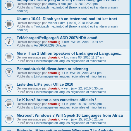
Dernier message par
jeremy
«
dim. juin 13, 2010 2:29 pm
Publié dans
Troidigezh meziantoù all (frank a wirioù evit an darn vrasañ
anezho)
Ubuntu 10.04: Dibab yezh an testennoù nad int ket troet
Dernier message par
Michel
«
dim. juin 06, 2010 10:34 am
Publié dans
Troidigezh meziantoù all (frank a wirioù evit an darn vrasañ
anezho)
Télécharger/Pellgargañ ADD 2007/HDA amañ
Dernier message par
drouizig
«
dim. avr. 04, 2010 10:24 am
Publié dans
An DROUIZIG Difazier
More Than 1 Billion Speakers of Endangered Languages...
Dernier message par
drouizig
«
lun. mars 08, 2010 11:17 am
Publié dans
L'informatique en langues régionales et minoritaires
Pennadoù-skrid diwar-benn ar stlenneg
Dernier message par
drouizig
«
lun. févr. 01, 2010 3:31 pm
Publié dans
L'informatique en langues régionales et minoritaires
Liste des LIPs pour Office 2010
Dernier message par
drouizig
«
ven. janv. 22, 2010 5:35 pm
Publié dans
L'informatique en langues régionales et minoritaires
Le K barré breton a ses caractères officiels !
Dernier message par
drouizig
«
lun. janv. 18, 2010 5:55 pm
Publié dans
L'informatique en langues régionales et minoritaires
Microsoft Windows 7 Will Speak 10 Languages from Africa
Dernier message par
drouizig
«
ven. janv. 15, 2010 6:21 pm
Publié dans
L'informatique en langues régionales et minoritaires
Ethiopia - Microsoft to release Windows 7 in Amharic