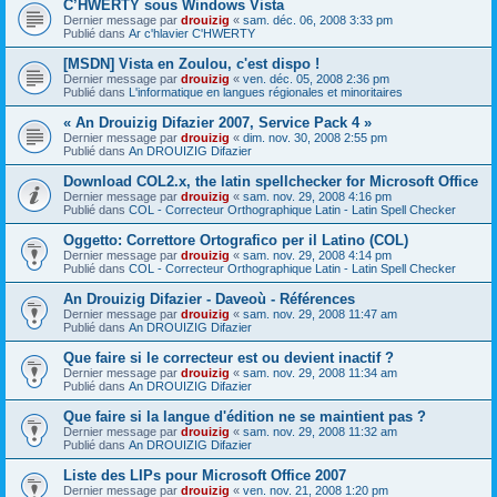
C’HWERTY sous Windows Vista
Dernier message par
drouizig
«
sam. déc. 06, 2008 3:33 pm
Publié dans
Ar c'hlavier C'HWERTY
[MSDN] Vista en Zoulou, c'est dispo !
Dernier message par
drouizig
«
ven. déc. 05, 2008 2:36 pm
Publié dans
L'informatique en langues régionales et minoritaires
« An Drouizig Difazier 2007, Service Pack 4 »
Dernier message par
drouizig
«
dim. nov. 30, 2008 2:55 pm
Publié dans
An DROUIZIG Difazier
Download COL2.x, the latin spellchecker for Microsoft Office
Dernier message par
drouizig
«
sam. nov. 29, 2008 4:16 pm
Publié dans
COL - Correcteur Orthographique Latin - Latin Spell Checker
Oggetto: Correttore Ortografico per il Latino (COL)
Dernier message par
drouizig
«
sam. nov. 29, 2008 4:14 pm
Publié dans
COL - Correcteur Orthographique Latin - Latin Spell Checker
An Drouizig Difazier - Daveoù - Références
Dernier message par
drouizig
«
sam. nov. 29, 2008 11:47 am
Publié dans
An DROUIZIG Difazier
Que faire si le correcteur est ou devient inactif ?
Dernier message par
drouizig
«
sam. nov. 29, 2008 11:34 am
Publié dans
An DROUIZIG Difazier
Que faire si la langue d'édition ne se maintient pas ?
Dernier message par
drouizig
«
sam. nov. 29, 2008 11:32 am
Publié dans
An DROUIZIG Difazier
Liste des LIPs pour Microsoft Office 2007
Dernier message par
drouizig
«
ven. nov. 21, 2008 1:20 pm