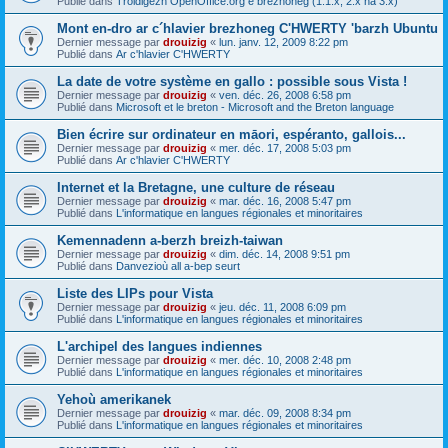
Publié dans
Troidigezh OpenOffice.org e brezhoneg (1.1.x, 2.x ha 3.x)
Mont en-dro ar c´hlavier brezhoneg C'HWERTY 'barzh Ubuntu
Dernier message par
drouizig
«
lun. janv. 12, 2009 8:22 pm
Publié dans
Ar c'hlavier C'HWERTY
La date de votre système en gallo : possible sous Vista !
Dernier message par
drouizig
«
ven. déc. 26, 2008 6:58 pm
Publié dans
Microsoft et le breton - Microsoft and the Breton language
Bien écrire sur ordinateur en māori, espéranto, gallois...
Dernier message par
drouizig
«
mer. déc. 17, 2008 5:03 pm
Publié dans
Ar c'hlavier C'HWERTY
Internet et la Bretagne, une culture de réseau
Dernier message par
drouizig
«
mar. déc. 16, 2008 5:47 pm
Publié dans
L'informatique en langues régionales et minoritaires
Kemennadenn a-berzh breizh-taiwan
Dernier message par
drouizig
«
dim. déc. 14, 2008 9:51 pm
Publié dans
Danvezioù all a-bep seurt
Liste des LIPs pour Vista
Dernier message par
drouizig
«
jeu. déc. 11, 2008 6:09 pm
Publié dans
L'informatique en langues régionales et minoritaires
L'archipel des langues indiennes
Dernier message par
drouizig
«
mer. déc. 10, 2008 2:48 pm
Publié dans
L'informatique en langues régionales et minoritaires
Yehoù amerikanek
Dernier message par
drouizig
«
mar. déc. 09, 2008 8:34 pm
Publié dans
L'informatique en langues régionales et minoritaires