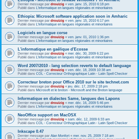
Dernier message par
drouizig
«
ven. janv. 15, 2010 6:18 pm
Publié dans
L'informatique en langues régionales et minoritaires
Ethiopia: Microsoft software application soon in Amharic
Dernier message par
drouizig
«
ven. janv. 15, 2010 6:17 pm
Publié dans
L'informatique en langues régionales et minoritaires
Logiciels en langue corse
Dernier message par
drouizig
«
ven. janv. 01, 2010 1:36 pm
Publié dans
L'informatique en langues régionales et minoritaires
L'informatique en gaélique d'Ecosse
Dernier message par
drouizig
«
mer. déc. 30, 2009 6:22 pm
Publié dans
L'informatique en langues régionales et minoritaires
Word 2007/2010 - lang selection reverts to default language
Dernier message par
drouizig
«
ven. déc. 18, 2009 10:38 am
Publié dans
COL - Correcteur Orthographique Latin - Latin Spell Checker
Correcteur breton pour Office 2010 sur le site technet.com
Dernier message par
drouizig
«
jeu. déc. 17, 2009 2:18 pm
Publié dans
Microsoft et le breton - Microsoft and the Breton language
Informatique en dialectes Same, langues des Lapons
Dernier message par
drouizig
«
mer. déc. 16, 2009 5:46 pm
Publié dans
L'informatique en langues régionales et minoritaires
NeoOffice support on MacOSX
Dernier message par
drouizig
«
sam. déc. 12, 2009 6:33 am
Publié dans
COL - Correcteur Orthographique Latin - Latin Spell Checker
Inkscape 0.47
Dernier message par
Alan Monfort
«
mer. nov. 25, 2009 7:18 am