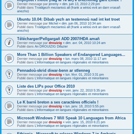
Dernier message par
jeremy
«
dim. juin 13, 2010 2:29 pm
Publié dans
Troidigezh meziantoù all (frank a wirioù evit an darn vrasañ
anezho)
Ubuntu 10.04: Dibab yezh an testennoù nad int ket troet
Dernier message par
Michel
«
dim. juin 06, 2010 10:34 am
Publié dans
Troidigezh meziantoù all (frank a wirioù evit an darn vrasañ
anezho)
Télécharger/Pellgargañ ADD 2007/HDA amañ
Dernier message par
drouizig
«
dim. avr. 04, 2010 10:24 am
Publié dans
An DROUIZIG Difazier
More Than 1 Billion Speakers of Endangered Languages...
Dernier message par
drouizig
«
lun. mars 08, 2010 11:17 am
Publié dans
L'informatique en langues régionales et minoritaires
Pennadoù-skrid diwar-benn ar stlenneg
Dernier message par
drouizig
«
lun. févr. 01, 2010 3:31 pm
Publié dans
L'informatique en langues régionales et minoritaires
Liste des LIPs pour Office 2010
Dernier message par
drouizig
«
ven. janv. 22, 2010 5:35 pm
Publié dans
L'informatique en langues régionales et minoritaires
Le K barré breton a ses caractères officiels !
Dernier message par
drouizig
«
lun. janv. 18, 2010 5:55 pm
Publié dans
L'informatique en langues régionales et minoritaires
Microsoft Windows 7 Will Speak 10 Languages from Africa
Dernier message par
drouizig
«
ven. janv. 15, 2010 6:21 pm
Publié dans
L'informatique en langues régionales et minoritaires
Ethiopia - Microsoft to release Windows 7 in Amharic