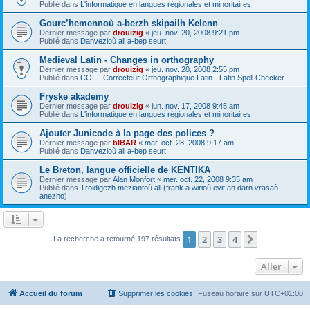
Publié dans
L'informatique en langues régionales et minoritaires
Gourc’hemennoù a-berzh skipailh Kelenn
Dernier message par
drouizig
«
jeu. nov. 20, 2008 9:21 pm
Publié dans
Danvezioù all a-bep seurt
Medieval Latin - Changes in orthography
Dernier message par
drouizig
«
jeu. nov. 20, 2008 2:55 pm
Publié dans
COL - Correcteur Orthographique Latin - Latin Spell Checker
Fryske akademy
Dernier message par
drouizig
«
lun. nov. 17, 2008 9:45 am
Publié dans
L'informatique en langues régionales et minoritaires
Ajouter Junicode à la page des polices ?
Dernier message par
bIBAR
«
mar. oct. 28, 2008 9:17 am
Publié dans
Danvezioù all a-bep seurt
Le Breton, langue officielle de KENTIKA
Dernier message par
Alan Monfort
«
mer. oct. 22, 2008 9:35 am
Publié dans
Troidigezh meziantoù all (frank a wirioù evit an darn vrasañ
anezho)
1
2
3
4
Suivant
La recherche a retourné 197 résultats
Aller
Accueil du forum
Supprimer les cookies
Fuseau horaire sur
UTC+01:00