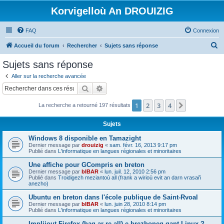
Korvigelloù An DROUIZIG
FAQ
Connexion
R
Accueil du forum
Rechercher
Sujets sans réponse
e
Sujets sans réponse
c
Aller sur la recherche avancée
h
Rechercher
Recherche avancée
e
1
2
3
4
Suivant
La recherche a retourné 197 résultats
r
c
Sujets
h
Windows 8 disponible en Tamazight
e
Dernier message par
drouizig
«
sam. févr. 16, 2013 9:17 pm
Publié dans
L'informatique en langues régionales et minoritaires
r
Une affiche pour GCompris en breton
Dernier message par
bIBAR
«
lun. juil. 12, 2010 2:56 pm
Publié dans
Troidigezh meziantoù all (frank a wirioù evit an darn vrasañ
anezho)
Ubuntu en breton dans l'école publique de Saint-Rvoal
Dernier message par
bIBAR
«
lun. juin 28, 2010 8:14 pm
Publié dans
L'informatique en langues régionales et minoritaires
Implijout Firefox (hag ar re all) e brezhoneg gant Linux ?