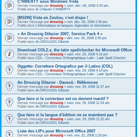
C’HWERTY sous Windows Vista
Dernier message par
drouizig
«
sam. déc. 06, 2008 3:33 pm
Publié dans
Ar c'hlavier C'HWERTY
[MSDN] Vista en Zoulou, c'est dispo !
Dernier message par
drouizig
«
ven. déc. 05, 2008 2:36 pm
Publié dans
L'informatique en langues régionales et minoritaires
« An Drouizig Difazier 2007, Service Pack 4 »
Dernier message par
drouizig
«
dim. nov. 30, 2008 2:55 pm
Publié dans
An DROUIZIG Difazier
Download COL2.x, the latin spellchecker for Microsoft Office
Dernier message par
drouizig
«
sam. nov. 29, 2008 4:16 pm
Publié dans
COL - Correcteur Orthographique Latin - Latin Spell Checker
Oggetto: Correttore Ortografico per il Latino (COL)
Dernier message par
drouizig
«
sam. nov. 29, 2008 4:14 pm
Publié dans
COL - Correcteur Orthographique Latin - Latin Spell Checker
An Drouizig Difazier - Daveoù - Références
Dernier message par
drouizig
«
sam. nov. 29, 2008 11:47 am
Publié dans
An DROUIZIG Difazier
Que faire si le correcteur est ou devient inactif ?
Dernier message par
drouizig
«
sam. nov. 29, 2008 11:34 am
Publié dans
An DROUIZIG Difazier
Que faire si la langue d'édition ne se maintient pas ?
Dernier message par
drouizig
«
sam. nov. 29, 2008 11:32 am
Publié dans
An DROUIZIG Difazier
Liste des LIPs pour Microsoft Office 2007
Dernier message par
drouizig
«
ven. nov. 21, 2008 1:20 pm