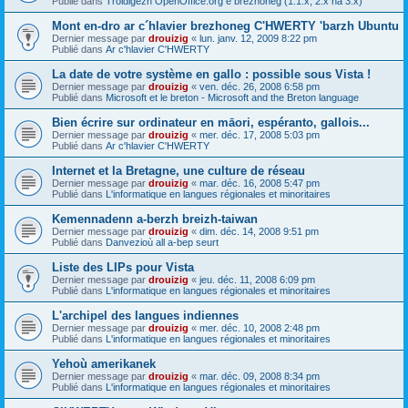
Publié dans
Troidigezh OpenOffice.org e brezhoneg (1.1.x, 2.x ha 3.x)
Mont en-dro ar c´hlavier brezhoneg C'HWERTY 'barzh Ubuntu
Dernier message par
drouizig
«
lun. janv. 12, 2009 8:22 pm
Publié dans
Ar c'hlavier C'HWERTY
La date de votre système en gallo : possible sous Vista !
Dernier message par
drouizig
«
ven. déc. 26, 2008 6:58 pm
Publié dans
Microsoft et le breton - Microsoft and the Breton language
Bien écrire sur ordinateur en māori, espéranto, gallois...
Dernier message par
drouizig
«
mer. déc. 17, 2008 5:03 pm
Publié dans
Ar c'hlavier C'HWERTY
Internet et la Bretagne, une culture de réseau
Dernier message par
drouizig
«
mar. déc. 16, 2008 5:47 pm
Publié dans
L'informatique en langues régionales et minoritaires
Kemennadenn a-berzh breizh-taiwan
Dernier message par
drouizig
«
dim. déc. 14, 2008 9:51 pm
Publié dans
Danvezioù all a-bep seurt
Liste des LIPs pour Vista
Dernier message par
drouizig
«
jeu. déc. 11, 2008 6:09 pm
Publié dans
L'informatique en langues régionales et minoritaires
L'archipel des langues indiennes
Dernier message par
drouizig
«
mer. déc. 10, 2008 2:48 pm
Publié dans
L'informatique en langues régionales et minoritaires
Yehoù amerikanek
Dernier message par
drouizig
«
mar. déc. 09, 2008 8:34 pm
Publié dans
L'informatique en langues régionales et minoritaires