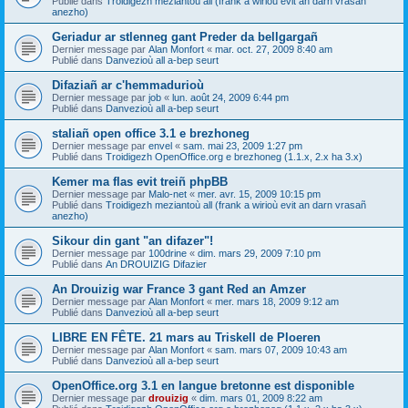
Publié dans
Troidigezh meziantoù all (frank a wirioù evit an darn vrasañ
anezho)
Geriadur ar stlenneg gant Preder da bellgargañ
Dernier message par
Alan Monfort
«
mar. oct. 27, 2009 8:40 am
Publié dans
Danvezioù all a-bep seurt
Difaziañ ar c'hemmadurioù
Dernier message par
job
«
lun. août 24, 2009 6:44 pm
Publié dans
Danvezioù all a-bep seurt
staliañ open office 3.1 e brezhoneg
Dernier message par
envel
«
sam. mai 23, 2009 1:27 pm
Publié dans
Troidigezh OpenOffice.org e brezhoneg (1.1.x, 2.x ha 3.x)
Kemer ma flas evit treiñ phpBB
Dernier message par
Malo-net
«
mer. avr. 15, 2009 10:15 pm
Publié dans
Troidigezh meziantoù all (frank a wirioù evit an darn vrasañ
anezho)
Sikour din gant "an difazer"!
Dernier message par
100drine
«
dim. mars 29, 2009 7:10 pm
Publié dans
An DROUIZIG Difazier
An Drouizig war France 3 gant Red an Amzer
Dernier message par
Alan Monfort
«
mer. mars 18, 2009 9:12 am
Publié dans
Danvezioù all a-bep seurt
LIBRE EN FÊTE. 21 mars au Triskell de Ploeren
Dernier message par
Alan Monfort
«
sam. mars 07, 2009 10:43 am
Publié dans
Danvezioù all a-bep seurt
OpenOffice.org 3.1 en langue bretonne est disponible
Dernier message par
drouizig
«
dim. mars 01, 2009 8:22 am