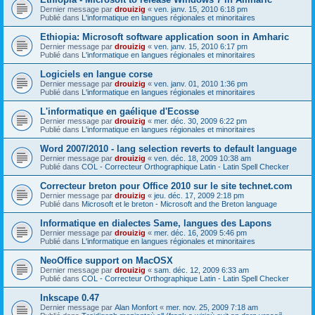
Dernier message par
drouizig
«
ven. janv. 15, 2010 6:18 pm
Publié dans
L'informatique en langues régionales et minoritaires
Ethiopia: Microsoft software application soon in Amharic
Dernier message par
drouizig
«
ven. janv. 15, 2010 6:17 pm
Publié dans
L'informatique en langues régionales et minoritaires
Logiciels en langue corse
Dernier message par
drouizig
«
ven. janv. 01, 2010 1:36 pm
Publié dans
L'informatique en langues régionales et minoritaires
L'informatique en gaélique d'Ecosse
Dernier message par
drouizig
«
mer. déc. 30, 2009 6:22 pm
Publié dans
L'informatique en langues régionales et minoritaires
Word 2007/2010 - lang selection reverts to default language
Dernier message par
drouizig
«
ven. déc. 18, 2009 10:38 am
Publié dans
COL - Correcteur Orthographique Latin - Latin Spell Checker
Correcteur breton pour Office 2010 sur le site technet.com
Dernier message par
drouizig
«
jeu. déc. 17, 2009 2:18 pm
Publié dans
Microsoft et le breton - Microsoft and the Breton language
Informatique en dialectes Same, langues des Lapons
Dernier message par
drouizig
«
mer. déc. 16, 2009 5:46 pm
Publié dans
L'informatique en langues régionales et minoritaires
NeoOffice support on MacOSX
Dernier message par
drouizig
«
sam. déc. 12, 2009 6:33 am
Publié dans
COL - Correcteur Orthographique Latin - Latin Spell Checker
Inkscape 0.47
Dernier message par
Alan Monfort
«
mer. nov. 25, 2009 7:18 am