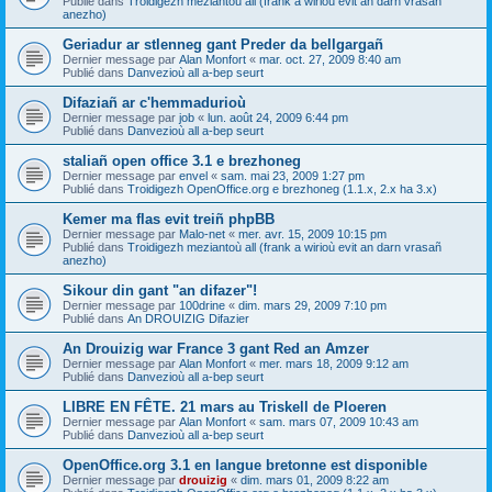
Publié dans
Troidigezh meziantoù all (frank a wirioù evit an darn vrasañ
anezho)
Geriadur ar stlenneg gant Preder da bellgargañ
Dernier message par
Alan Monfort
«
mar. oct. 27, 2009 8:40 am
Publié dans
Danvezioù all a-bep seurt
Difaziañ ar c'hemmadurioù
Dernier message par
job
«
lun. août 24, 2009 6:44 pm
Publié dans
Danvezioù all a-bep seurt
staliañ open office 3.1 e brezhoneg
Dernier message par
envel
«
sam. mai 23, 2009 1:27 pm
Publié dans
Troidigezh OpenOffice.org e brezhoneg (1.1.x, 2.x ha 3.x)
Kemer ma flas evit treiñ phpBB
Dernier message par
Malo-net
«
mer. avr. 15, 2009 10:15 pm
Publié dans
Troidigezh meziantoù all (frank a wirioù evit an darn vrasañ
anezho)
Sikour din gant "an difazer"!
Dernier message par
100drine
«
dim. mars 29, 2009 7:10 pm
Publié dans
An DROUIZIG Difazier
An Drouizig war France 3 gant Red an Amzer
Dernier message par
Alan Monfort
«
mer. mars 18, 2009 9:12 am
Publié dans
Danvezioù all a-bep seurt
LIBRE EN FÊTE. 21 mars au Triskell de Ploeren
Dernier message par
Alan Monfort
«
sam. mars 07, 2009 10:43 am
Publié dans
Danvezioù all a-bep seurt
OpenOffice.org 3.1 en langue bretonne est disponible
Dernier message par
drouizig
«
dim. mars 01, 2009 8:22 am