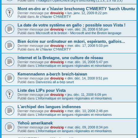
Publié dans
Troidigezh OpenOffice.org e brezhoneg (1.1.x, 2.x ha 3.x)
Mont en-dro ar c´hlavier brezhoneg C'HWERTY 'barzh Ubuntu
Dernier message par
drouizig
«
lun. janv. 12, 2009 8:22 pm
Publié dans
Ar c'hlavier C'HWERTY
La date de votre système en gallo : possible sous Vista !
Dernier message par
drouizig
«
ven. déc. 26, 2008 6:58 pm
Publié dans
Microsoft et le breton - Microsoft and the Breton language
Bien écrire sur ordinateur en māori, espéranto, gallois...
Dernier message par
drouizig
«
mer. déc. 17, 2008 5:03 pm
Publié dans
Ar c'hlavier C'HWERTY
Internet et la Bretagne, une culture de réseau
Dernier message par
drouizig
«
mar. déc. 16, 2008 5:47 pm
Publié dans
L'informatique en langues régionales et minoritaires
Kemennadenn a-berzh breizh-taiwan
Dernier message par
drouizig
«
dim. déc. 14, 2008 9:51 pm
Publié dans
Danvezioù all a-bep seurt
Liste des LIPs pour Vista
Dernier message par
drouizig
«
jeu. déc. 11, 2008 6:09 pm
Publié dans
L'informatique en langues régionales et minoritaires
L'archipel des langues indiennes
Dernier message par
drouizig
«
mer. déc. 10, 2008 2:48 pm
Publié dans
L'informatique en langues régionales et minoritaires
Yehoù amerikanek
Dernier message par
drouizig
«
mar. déc. 09, 2008 8:34 pm
Publié dans
L'informatique en langues régionales et minoritaires