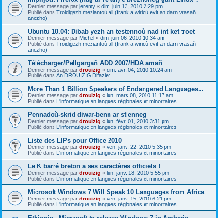
Dernier message par
jeremy
«
dim. juin 13, 2010 2:29 pm
Publié dans
Troidigezh meziantoù all (frank a wirioù evit an darn vrasañ
anezho)
Ubuntu 10.04: Dibab yezh an testennoù nad int ket troet
Dernier message par
Michel
«
dim. juin 06, 2010 10:34 am
Publié dans
Troidigezh meziantoù all (frank a wirioù evit an darn vrasañ
anezho)
Télécharger/Pellgargañ ADD 2007/HDA amañ
Dernier message par
drouizig
«
dim. avr. 04, 2010 10:24 am
Publié dans
An DROUIZIG Difazier
More Than 1 Billion Speakers of Endangered Languages...
Dernier message par
drouizig
«
lun. mars 08, 2010 11:17 am
Publié dans
L'informatique en langues régionales et minoritaires
Pennadoù-skrid diwar-benn ar stlenneg
Dernier message par
drouizig
«
lun. févr. 01, 2010 3:31 pm
Publié dans
L'informatique en langues régionales et minoritaires
Liste des LIPs pour Office 2010
Dernier message par
drouizig
«
ven. janv. 22, 2010 5:35 pm
Publié dans
L'informatique en langues régionales et minoritaires
Le K barré breton a ses caractères officiels !
Dernier message par
drouizig
«
lun. janv. 18, 2010 5:55 pm
Publié dans
L'informatique en langues régionales et minoritaires
Microsoft Windows 7 Will Speak 10 Languages from Africa
Dernier message par
drouizig
«
ven. janv. 15, 2010 6:21 pm
Publié dans
L'informatique en langues régionales et minoritaires
Ethiopia - Microsoft to release Windows 7 in Amharic