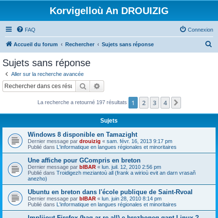
Korvigelloù An DROUIZIG
FAQ
Connexion
R
Accueil du forum
Rechercher
Sujets sans réponse
e
Sujets sans réponse
c
Aller sur la recherche avancée
h
Rechercher
Recherche avancée
e
1
2
3
4
Suivant
La recherche a retourné 197 résultats
r
c
Sujets
h
Windows 8 disponible en Tamazight
e
Dernier message par
drouizig
«
sam. févr. 16, 2013 9:17 pm
Publié dans
L'informatique en langues régionales et minoritaires
r
Une affiche pour GCompris en breton
Dernier message par
bIBAR
«
lun. juil. 12, 2010 2:56 pm
Publié dans
Troidigezh meziantoù all (frank a wirioù evit an darn vrasañ
anezho)
Ubuntu en breton dans l'école publique de Saint-Rvoal
Dernier message par
bIBAR
«
lun. juin 28, 2010 8:14 pm
Publié dans
L'informatique en langues régionales et minoritaires
Implijout Firefox (hag ar re all) e brezhoneg gant Linux ?