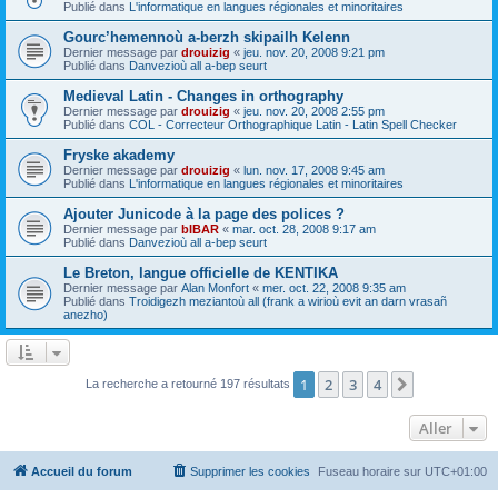
Publié dans
L'informatique en langues régionales et minoritaires
Gourc’hemennoù a-berzh skipailh Kelenn
Dernier message par
drouizig
«
jeu. nov. 20, 2008 9:21 pm
Publié dans
Danvezioù all a-bep seurt
Medieval Latin - Changes in orthography
Dernier message par
drouizig
«
jeu. nov. 20, 2008 2:55 pm
Publié dans
COL - Correcteur Orthographique Latin - Latin Spell Checker
Fryske akademy
Dernier message par
drouizig
«
lun. nov. 17, 2008 9:45 am
Publié dans
L'informatique en langues régionales et minoritaires
Ajouter Junicode à la page des polices ?
Dernier message par
bIBAR
«
mar. oct. 28, 2008 9:17 am
Publié dans
Danvezioù all a-bep seurt
Le Breton, langue officielle de KENTIKA
Dernier message par
Alan Monfort
«
mer. oct. 22, 2008 9:35 am
Publié dans
Troidigezh meziantoù all (frank a wirioù evit an darn vrasañ
anezho)
1
2
3
4
Suivant
La recherche a retourné 197 résultats
Aller
Accueil du forum
Supprimer les cookies
Fuseau horaire sur
UTC+01:00