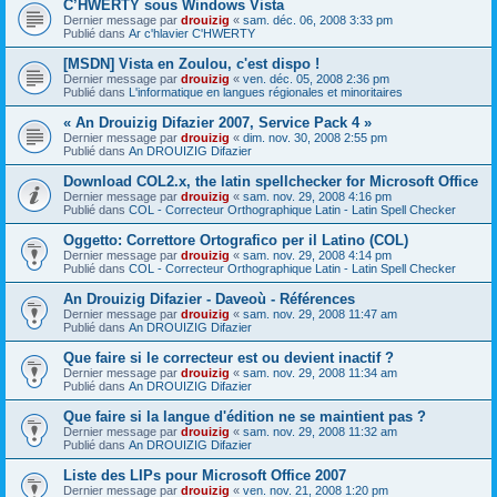
C’HWERTY sous Windows Vista
Dernier message par
drouizig
«
sam. déc. 06, 2008 3:33 pm
Publié dans
Ar c'hlavier C'HWERTY
[MSDN] Vista en Zoulou, c'est dispo !
Dernier message par
drouizig
«
ven. déc. 05, 2008 2:36 pm
Publié dans
L'informatique en langues régionales et minoritaires
« An Drouizig Difazier 2007, Service Pack 4 »
Dernier message par
drouizig
«
dim. nov. 30, 2008 2:55 pm
Publié dans
An DROUIZIG Difazier
Download COL2.x, the latin spellchecker for Microsoft Office
Dernier message par
drouizig
«
sam. nov. 29, 2008 4:16 pm
Publié dans
COL - Correcteur Orthographique Latin - Latin Spell Checker
Oggetto: Correttore Ortografico per il Latino (COL)
Dernier message par
drouizig
«
sam. nov. 29, 2008 4:14 pm
Publié dans
COL - Correcteur Orthographique Latin - Latin Spell Checker
An Drouizig Difazier - Daveoù - Références
Dernier message par
drouizig
«
sam. nov. 29, 2008 11:47 am
Publié dans
An DROUIZIG Difazier
Que faire si le correcteur est ou devient inactif ?
Dernier message par
drouizig
«
sam. nov. 29, 2008 11:34 am
Publié dans
An DROUIZIG Difazier
Que faire si la langue d'édition ne se maintient pas ?
Dernier message par
drouizig
«
sam. nov. 29, 2008 11:32 am
Publié dans
An DROUIZIG Difazier
Liste des LIPs pour Microsoft Office 2007
Dernier message par
drouizig
«
ven. nov. 21, 2008 1:20 pm