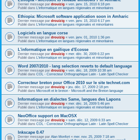
Dernier message par
drouizig
«
ven. janv. 15, 2010 6:18 pm
Publié dans
L'informatique en langues régionales et minoritaires
Ethiopia: Microsoft software application soon in Amharic
Dernier message par
drouizig
«
ven. janv. 15, 2010 6:17 pm
Publié dans
L'informatique en langues régionales et minoritaires
Logiciels en langue corse
Dernier message par
drouizig
«
ven. janv. 01, 2010 1:36 pm
Publié dans
L'informatique en langues régionales et minoritaires
L'informatique en gaélique d'Ecosse
Dernier message par
drouizig
«
mer. déc. 30, 2009 6:22 pm
Publié dans
L'informatique en langues régionales et minoritaires
Word 2007/2010 - lang selection reverts to default language
Dernier message par
drouizig
«
ven. déc. 18, 2009 10:38 am
Publié dans
COL - Correcteur Orthographique Latin - Latin Spell Checker
Correcteur breton pour Office 2010 sur le site technet.com
Dernier message par
drouizig
«
jeu. déc. 17, 2009 2:18 pm
Publié dans
Microsoft et le breton - Microsoft and the Breton language
Informatique en dialectes Same, langues des Lapons
Dernier message par
drouizig
«
mer. déc. 16, 2009 5:46 pm
Publié dans
L'informatique en langues régionales et minoritaires
NeoOffice support on MacOSX
Dernier message par
drouizig
«
sam. déc. 12, 2009 6:33 am
Publié dans
COL - Correcteur Orthographique Latin - Latin Spell Checker
Inkscape 0.47
Dernier message par
Alan Monfort
«
mer. nov. 25, 2009 7:18 am