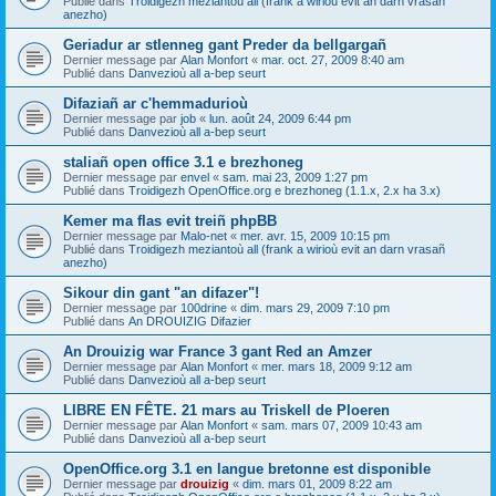
Publié dans
Troidigezh meziantoù all (frank a wirioù evit an darn vrasañ
anezho)
Geriadur ar stlenneg gant Preder da bellgargañ
Dernier message par
Alan Monfort
«
mar. oct. 27, 2009 8:40 am
Publié dans
Danvezioù all a-bep seurt
Difaziañ ar c'hemmadurioù
Dernier message par
job
«
lun. août 24, 2009 6:44 pm
Publié dans
Danvezioù all a-bep seurt
staliañ open office 3.1 e brezhoneg
Dernier message par
envel
«
sam. mai 23, 2009 1:27 pm
Publié dans
Troidigezh OpenOffice.org e brezhoneg (1.1.x, 2.x ha 3.x)
Kemer ma flas evit treiñ phpBB
Dernier message par
Malo-net
«
mer. avr. 15, 2009 10:15 pm
Publié dans
Troidigezh meziantoù all (frank a wirioù evit an darn vrasañ
anezho)
Sikour din gant "an difazer"!
Dernier message par
100drine
«
dim. mars 29, 2009 7:10 pm
Publié dans
An DROUIZIG Difazier
An Drouizig war France 3 gant Red an Amzer
Dernier message par
Alan Monfort
«
mer. mars 18, 2009 9:12 am
Publié dans
Danvezioù all a-bep seurt
LIBRE EN FÊTE. 21 mars au Triskell de Ploeren
Dernier message par
Alan Monfort
«
sam. mars 07, 2009 10:43 am
Publié dans
Danvezioù all a-bep seurt
OpenOffice.org 3.1 en langue bretonne est disponible
Dernier message par
drouizig
«
dim. mars 01, 2009 8:22 am