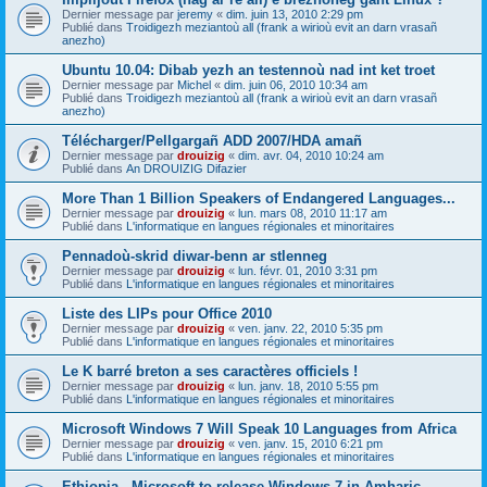
Dernier message par
jeremy
«
dim. juin 13, 2010 2:29 pm
Publié dans
Troidigezh meziantoù all (frank a wirioù evit an darn vrasañ
anezho)
Ubuntu 10.04: Dibab yezh an testennoù nad int ket troet
Dernier message par
Michel
«
dim. juin 06, 2010 10:34 am
Publié dans
Troidigezh meziantoù all (frank a wirioù evit an darn vrasañ
anezho)
Télécharger/Pellgargañ ADD 2007/HDA amañ
Dernier message par
drouizig
«
dim. avr. 04, 2010 10:24 am
Publié dans
An DROUIZIG Difazier
More Than 1 Billion Speakers of Endangered Languages...
Dernier message par
drouizig
«
lun. mars 08, 2010 11:17 am
Publié dans
L'informatique en langues régionales et minoritaires
Pennadoù-skrid diwar-benn ar stlenneg
Dernier message par
drouizig
«
lun. févr. 01, 2010 3:31 pm
Publié dans
L'informatique en langues régionales et minoritaires
Liste des LIPs pour Office 2010
Dernier message par
drouizig
«
ven. janv. 22, 2010 5:35 pm
Publié dans
L'informatique en langues régionales et minoritaires
Le K barré breton a ses caractères officiels !
Dernier message par
drouizig
«
lun. janv. 18, 2010 5:55 pm
Publié dans
L'informatique en langues régionales et minoritaires
Microsoft Windows 7 Will Speak 10 Languages from Africa
Dernier message par
drouizig
«
ven. janv. 15, 2010 6:21 pm
Publié dans
L'informatique en langues régionales et minoritaires
Ethiopia - Microsoft to release Windows 7 in Amharic