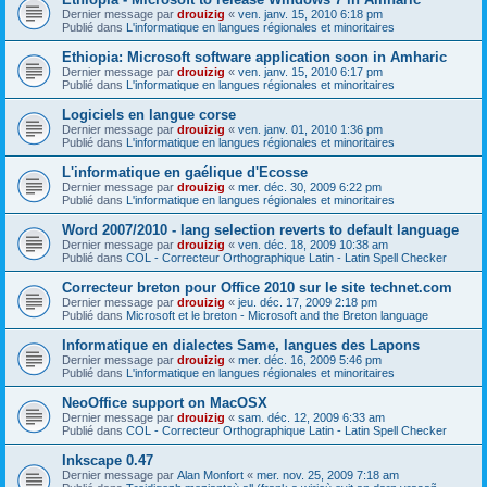
Dernier message par
drouizig
«
ven. janv. 15, 2010 6:18 pm
Publié dans
L'informatique en langues régionales et minoritaires
Ethiopia: Microsoft software application soon in Amharic
Dernier message par
drouizig
«
ven. janv. 15, 2010 6:17 pm
Publié dans
L'informatique en langues régionales et minoritaires
Logiciels en langue corse
Dernier message par
drouizig
«
ven. janv. 01, 2010 1:36 pm
Publié dans
L'informatique en langues régionales et minoritaires
L'informatique en gaélique d'Ecosse
Dernier message par
drouizig
«
mer. déc. 30, 2009 6:22 pm
Publié dans
L'informatique en langues régionales et minoritaires
Word 2007/2010 - lang selection reverts to default language
Dernier message par
drouizig
«
ven. déc. 18, 2009 10:38 am
Publié dans
COL - Correcteur Orthographique Latin - Latin Spell Checker
Correcteur breton pour Office 2010 sur le site technet.com
Dernier message par
drouizig
«
jeu. déc. 17, 2009 2:18 pm
Publié dans
Microsoft et le breton - Microsoft and the Breton language
Informatique en dialectes Same, langues des Lapons
Dernier message par
drouizig
«
mer. déc. 16, 2009 5:46 pm
Publié dans
L'informatique en langues régionales et minoritaires
NeoOffice support on MacOSX
Dernier message par
drouizig
«
sam. déc. 12, 2009 6:33 am
Publié dans
COL - Correcteur Orthographique Latin - Latin Spell Checker
Inkscape 0.47
Dernier message par
Alan Monfort
«
mer. nov. 25, 2009 7:18 am