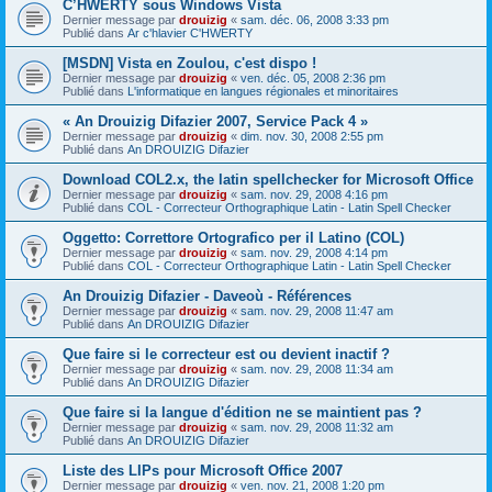
C’HWERTY sous Windows Vista
Dernier message par
drouizig
«
sam. déc. 06, 2008 3:33 pm
Publié dans
Ar c'hlavier C'HWERTY
[MSDN] Vista en Zoulou, c'est dispo !
Dernier message par
drouizig
«
ven. déc. 05, 2008 2:36 pm
Publié dans
L'informatique en langues régionales et minoritaires
« An Drouizig Difazier 2007, Service Pack 4 »
Dernier message par
drouizig
«
dim. nov. 30, 2008 2:55 pm
Publié dans
An DROUIZIG Difazier
Download COL2.x, the latin spellchecker for Microsoft Office
Dernier message par
drouizig
«
sam. nov. 29, 2008 4:16 pm
Publié dans
COL - Correcteur Orthographique Latin - Latin Spell Checker
Oggetto: Correttore Ortografico per il Latino (COL)
Dernier message par
drouizig
«
sam. nov. 29, 2008 4:14 pm
Publié dans
COL - Correcteur Orthographique Latin - Latin Spell Checker
An Drouizig Difazier - Daveoù - Références
Dernier message par
drouizig
«
sam. nov. 29, 2008 11:47 am
Publié dans
An DROUIZIG Difazier
Que faire si le correcteur est ou devient inactif ?
Dernier message par
drouizig
«
sam. nov. 29, 2008 11:34 am
Publié dans
An DROUIZIG Difazier
Que faire si la langue d'édition ne se maintient pas ?
Dernier message par
drouizig
«
sam. nov. 29, 2008 11:32 am
Publié dans
An DROUIZIG Difazier
Liste des LIPs pour Microsoft Office 2007
Dernier message par
drouizig
«
ven. nov. 21, 2008 1:20 pm