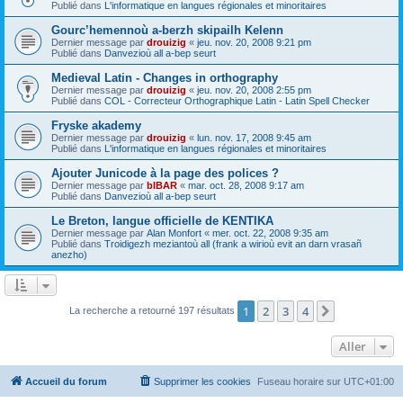
Publié dans
L'informatique en langues régionales et minoritaires
Gourc’hemennoù a-berzh skipailh Kelenn
Dernier message par
drouizig
«
jeu. nov. 20, 2008 9:21 pm
Publié dans
Danvezioù all a-bep seurt
Medieval Latin - Changes in orthography
Dernier message par
drouizig
«
jeu. nov. 20, 2008 2:55 pm
Publié dans
COL - Correcteur Orthographique Latin - Latin Spell Checker
Fryske akademy
Dernier message par
drouizig
«
lun. nov. 17, 2008 9:45 am
Publié dans
L'informatique en langues régionales et minoritaires
Ajouter Junicode à la page des polices ?
Dernier message par
bIBAR
«
mar. oct. 28, 2008 9:17 am
Publié dans
Danvezioù all a-bep seurt
Le Breton, langue officielle de KENTIKA
Dernier message par
Alan Monfort
«
mer. oct. 22, 2008 9:35 am
Publié dans
Troidigezh meziantoù all (frank a wirioù evit an darn vrasañ
anezho)
1
2
3
4
Suivant
La recherche a retourné 197 résultats
Aller
Accueil du forum
Supprimer les cookies
Fuseau horaire sur
UTC+01:00