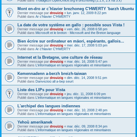
Publié dans
Troidigezh OpenOffice.org e brezhoneg (1.1.x, 2.x ha 3.x)
Mont en-dro ar c´hlavier brezhoneg C'HWERTY 'barzh Ubuntu
Dernier message par
drouizig
«
lun. janv. 12, 2009 8:22 pm
Publié dans
Ar c'hlavier C'HWERTY
La date de votre système en gallo : possible sous Vista !
Dernier message par
drouizig
«
ven. déc. 26, 2008 6:58 pm
Publié dans
Microsoft et le breton - Microsoft and the Breton language
Bien écrire sur ordinateur en māori, espéranto, gallois...
Dernier message par
drouizig
«
mer. déc. 17, 2008 5:03 pm
Publié dans
Ar c'hlavier C'HWERTY
Internet et la Bretagne, une culture de réseau
Dernier message par
drouizig
«
mar. déc. 16, 2008 5:47 pm
Publié dans
L'informatique en langues régionales et minoritaires
Kemennadenn a-berzh breizh-taiwan
Dernier message par
drouizig
«
dim. déc. 14, 2008 9:51 pm
Publié dans
Danvezioù all a-bep seurt
Liste des LIPs pour Vista
Dernier message par
drouizig
«
jeu. déc. 11, 2008 6:09 pm
Publié dans
L'informatique en langues régionales et minoritaires
L'archipel des langues indiennes
Dernier message par
drouizig
«
mer. déc. 10, 2008 2:48 pm
Publié dans
L'informatique en langues régionales et minoritaires
Yehoù amerikanek
Dernier message par
drouizig
«
mar. déc. 09, 2008 8:34 pm
Publié dans
L'informatique en langues régionales et minoritaires