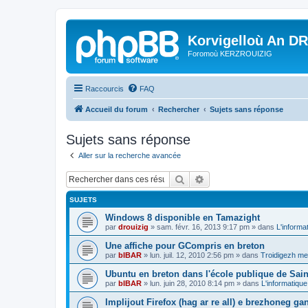
Korvigelloù An D
Foromoù KERZROUIZIG
Raccourcis
FAQ
Accueil du forum
Rechercher
Sujets sans réponse
Sujets sans réponse
Aller sur la recherche avancée
Rechercher
Recherche avancée
SUJETS
Windows 8 disponible en Tamazight
par
drouizig
»
sam. févr. 16, 2013 9:17 pm
» dans
L'informa
Une affiche pour GCompris en breton
par
bIBAR
»
lun. juil. 12, 2010 2:56 pm
» dans
Troidigezh mez
Ubuntu en breton dans l'école publique de Sain
par
bIBAR
»
lun. juin 28, 2010 8:14 pm
» dans
L'informatique
Implijout Firefox (hag ar re all) e brezhoneg ga