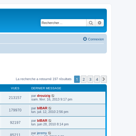
Rechercher
Recherche avancé
Connexion
1
2
3
4
Suivant
La recherche a retourné 197 résultats
VUES
DERNIER MESSAGE
par
drouizig
213157
sam. févr. 16, 2013 9:17 pm
par
bIBAR
179970
lun. juil. 12, 2010 2:56 pm
par
bIBAR
92197
lun. juin 28, 2010 8:14 pm
par
jeremy
85211