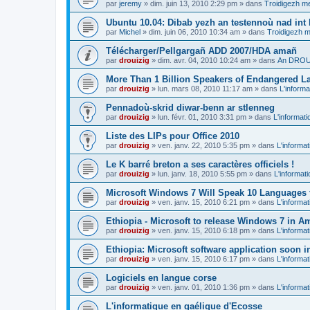
par
jeremy
»
dim. juin 13, 2010 2:29 pm
» dans
Troidigezh me
Ubuntu 10.04: Dibab yezh an testennoù nad int k
par
Michel
»
dim. juin 06, 2010 10:34 am
» dans
Troidigezh m
Télécharger/Pellgargañ ADD 2007/HDA amañ
par
drouizig
»
dim. avr. 04, 2010 10:24 am
» dans
An DROUI
More Than 1 Billion Speakers of Endangered L
par
drouizig
»
lun. mars 08, 2010 11:17 am
» dans
L'informa
Pennadoù-skrid diwar-benn ar stlenneg
par
drouizig
»
lun. févr. 01, 2010 3:31 pm
» dans
L'informati
Liste des LIPs pour Office 2010
par
drouizig
»
ven. janv. 22, 2010 5:35 pm
» dans
L'informat
Le K barré breton a ses caractères officiels !
par
drouizig
»
lun. janv. 18, 2010 5:55 pm
» dans
L'informat
Microsoft Windows 7 Will Speak 10 Languages 
par
drouizig
»
ven. janv. 15, 2010 6:21 pm
» dans
L'informat
Ethiopia - Microsoft to release Windows 7 in A
par
drouizig
»
ven. janv. 15, 2010 6:18 pm
» dans
L'informat
Ethiopia: Microsoft software application soon 
par
drouizig
»
ven. janv. 15, 2010 6:17 pm
» dans
L'informat
Logiciels en langue corse
par
drouizig
»
ven. janv. 01, 2010 1:36 pm
» dans
L'informat
L'informatique en gaélique d'Ecosse