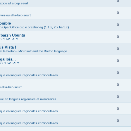
0
zioù all a-bep seurt
0
vezioù all a-bep seurt
onible
0
h OpenOffice.org e brezhoneg (1.1.x, 2.x ha 3.x)
'barzh Ubuntu
0
ier C'HWERTY
s Vista !
0
et le breton - Microsoft and the Breton language
allois...
0
ier C'HWERTY
0
ique en langues régionales et minoritaires
0
all a-bep seurt
0
que en langues régionales et minoritaires
0
ique en langues régionales et minoritaires
0
ique en langues régionales et minoritaires