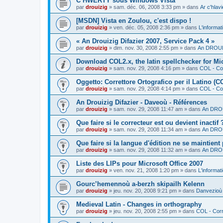
C’HWERTY sous Windows Vista
par
drouizig
»
sam. déc. 06, 2008 3:33 pm
» dans
Ar c'hla
[MSDN] Vista en Zoulou, c'est dispo !
par
drouizig
»
ven. déc. 05, 2008 2:36 pm
» dans
L'informat
« An Drouizig Difazier 2007, Service Pack 4 »
par
drouizig
»
dim. nov. 30, 2008 2:55 pm
» dans
An DROUIZ
Download COL2.x, the latin spellchecker for Mic
par
drouizig
»
sam. nov. 29, 2008 4:16 pm
» dans
COL - Cor
Oggetto: Correttore Ortografico per il Latino (C
par
drouizig
»
sam. nov. 29, 2008 4:14 pm
» dans
COL - Cor
An Drouizig Difazier - Daveoù - Références
par
drouizig
»
sam. nov. 29, 2008 11:47 am
» dans
An DROU
Que faire si le correcteur est ou devient inactif 
par
drouizig
»
sam. nov. 29, 2008 11:34 am
» dans
An DROU
Que faire si la langue d'édition ne se maintient
par
drouizig
»
sam. nov. 29, 2008 11:32 am
» dans
An DROU
Liste des LIPs pour Microsoft Office 2007
par
drouizig
»
ven. nov. 21, 2008 1:20 pm
» dans
L'informat
Gourc’hemennoù a-berzh skipailh Kelenn
par
drouizig
»
jeu. nov. 20, 2008 9:21 pm
» dans
Danvezioù 
Medieval Latin - Changes in orthography
par
drouizig
»
jeu. nov. 20, 2008 2:55 pm
» dans
COL - Corr