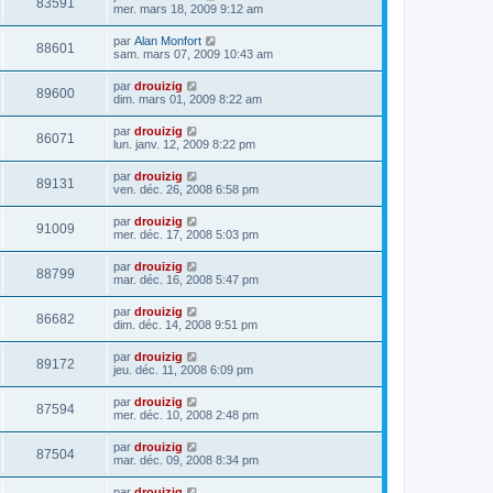
83591
mer. mars 18, 2009 9:12 am
par
Alan Monfort
88601
sam. mars 07, 2009 10:43 am
par
drouizig
89600
dim. mars 01, 2009 8:22 am
par
drouizig
86071
lun. janv. 12, 2009 8:22 pm
par
drouizig
89131
ven. déc. 26, 2008 6:58 pm
par
drouizig
91009
mer. déc. 17, 2008 5:03 pm
par
drouizig
88799
mar. déc. 16, 2008 5:47 pm
par
drouizig
86682
dim. déc. 14, 2008 9:51 pm
par
drouizig
89172
jeu. déc. 11, 2008 6:09 pm
par
drouizig
87594
mer. déc. 10, 2008 2:48 pm
par
drouizig
87504
mar. déc. 09, 2008 8:34 pm
par
drouizig