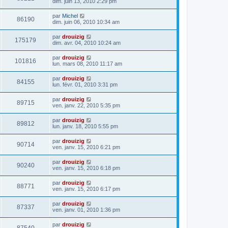
dim. juin 13, 2010 2:29 pm
par
Michel
86190
dim. juin 06, 2010 10:34 am
par
drouizig
175179
dim. avr. 04, 2010 10:24 am
par
drouizig
101816
lun. mars 08, 2010 11:17 am
par
drouizig
84155
lun. févr. 01, 2010 3:31 pm
par
drouizig
89715
ven. janv. 22, 2010 5:35 pm
par
drouizig
89812
lun. janv. 18, 2010 5:55 pm
par
drouizig
90714
ven. janv. 15, 2010 6:21 pm
par
drouizig
90240
ven. janv. 15, 2010 6:18 pm
par
drouizig
88771
ven. janv. 15, 2010 6:17 pm
par
drouizig
87337
ven. janv. 01, 2010 1:36 pm
par
drouizig