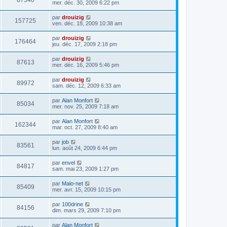
87540
mer. déc. 30, 2009 6:22 pm
par
drouizig
157725
ven. déc. 18, 2009 10:38 am
par
drouizig
176464
jeu. déc. 17, 2009 2:18 pm
par
drouizig
87613
mer. déc. 16, 2009 5:46 pm
par
drouizig
89972
sam. déc. 12, 2009 6:33 am
par
Alan Monfort
85034
mer. nov. 25, 2009 7:18 am
par
Alan Monfort
162344
mar. oct. 27, 2009 8:40 am
par
job
83561
lun. août 24, 2009 6:44 pm
par
envel
84817
sam. mai 23, 2009 1:27 pm
par
Malo-net
85409
mer. avr. 15, 2009 10:15 pm
par
100drine
84156
dim. mars 29, 2009 7:10 pm
par
Alan Monfort