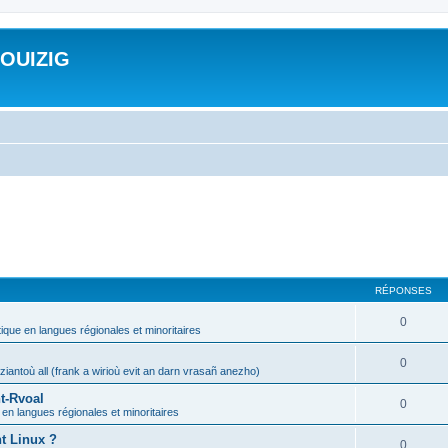
ROUIZIG
RÉPONSES
0
tique en langues régionales et minoritaires
0
iantoù all (frank a wirioù evit an darn vrasañ anezho)
t-Rvoal
0
 en langues régionales et minoritaires
nt Linux ?
0