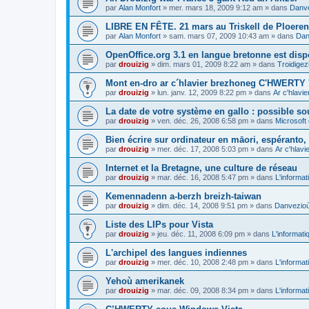
par
Alan Monfort
»
mer. mars 18, 2009 9:12 am
» dans
Danve
LIBRE EN FÊTE. 21 mars au Triskell de Ploeren
par
Alan Monfort
»
sam. mars 07, 2009 10:43 am
» dans
Dan
OpenOffice.org 3.1 en langue bretonne est disp
par
drouizig
»
dim. mars 01, 2009 8:22 am
» dans
Troidigez
Mont en-dro ar c´hlavier brezhoneg C'HWERTY 
par
drouizig
»
lun. janv. 12, 2009 8:22 pm
» dans
Ar c'hlav
La date de votre système en gallo : possible sou
par
drouizig
»
ven. déc. 26, 2008 6:58 pm
» dans
Microsoft 
Bien écrire sur ordinateur en māori, espéranto, g
par
drouizig
»
mer. déc. 17, 2008 5:03 pm
» dans
Ar c'hlav
Internet et la Bretagne, une culture de réseau
par
drouizig
»
mar. déc. 16, 2008 5:47 pm
» dans
L'informat
Kemennadenn a-berzh breizh-taiwan
par
drouizig
»
dim. déc. 14, 2008 9:51 pm
» dans
Danvezioù 
Liste des LIPs pour Vista
par
drouizig
»
jeu. déc. 11, 2008 6:09 pm
» dans
L'informati
L'archipel des langues indiennes
par
drouizig
»
mer. déc. 10, 2008 2:48 pm
» dans
L'informat
Yehoù amerikanek
par
drouizig
»
mar. déc. 09, 2008 8:34 pm
» dans
L'informat