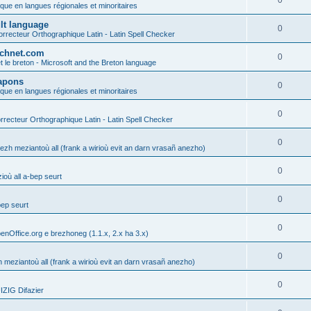
0
ique en langues régionales et minoritaires
ult language
0
rrecteur Orthographique Latin - Latin Spell Checker
technet.com
0
t le breton - Microsoft and the Breton language
Lapons
0
ique en langues régionales et minoritaires
0
recteur Orthographique Latin - Latin Spell Checker
0
gezh meziantoù all (frank a wirioù evit an darn vrasañ anezho)
0
où all a-bep seurt
0
bep seurt
0
enOffice.org e brezhoneg (1.1.x, 2.x ha 3.x)
0
h meziantoù all (frank a wirioù evit an darn vrasañ anezho)
0
ZIG Difazier