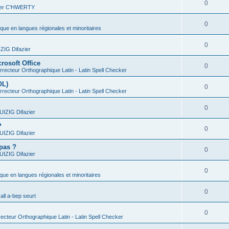
0
vier C'HWERTY
0
ique en langues régionales et minoritaires
0
IG Difazier
rosoft Office
0
recteur Orthographique Latin - Latin Spell Checker
OL)
0
recteur Orthographique Latin - Latin Spell Checker
0
IZIG Difazier
?
0
IZIG Difazier
 pas ?
0
IZIG Difazier
0
ique en langues régionales et minoritaires
0
all a-bep seurt
0
ecteur Orthographique Latin - Latin Spell Checker