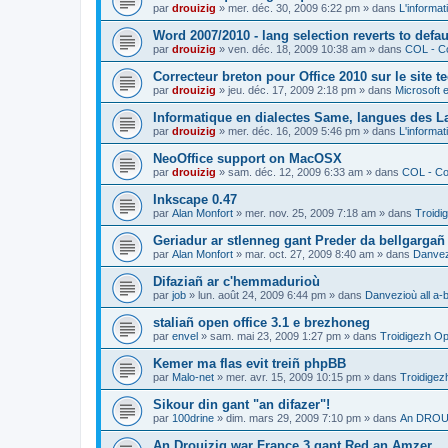
par
drouizig
»
mer. déc. 30, 2009 6:22 pm
» dans
L'informat
Word 2007/2010 - lang selection reverts to defa
par
drouizig
»
ven. déc. 18, 2009 10:38 am
» dans
COL - Co
Correcteur breton pour Office 2010 sur le site 
par
drouizig
»
jeu. déc. 17, 2009 2:18 pm
» dans
Microsoft e
Informatique en dialectes Same, langues des 
par
drouizig
»
mer. déc. 16, 2009 5:46 pm
» dans
L'informat
NeoOffice support on MacOSX
par
drouizig
»
sam. déc. 12, 2009 6:33 am
» dans
COL - Cor
Inkscape 0.47
par
Alan Monfort
»
mer. nov. 25, 2009 7:18 am
» dans
Troidi
Geriadur ar stlenneg gant Preder da bellgargañ
par
Alan Monfort
»
mar. oct. 27, 2009 8:40 am
» dans
Danvezi
Difaziañ ar c'hemmadurioù
par
job
»
lun. août 24, 2009 6:44 pm
» dans
Danvezioù all a-
staliañ open office 3.1 e brezhoneg
par
envel
»
sam. mai 23, 2009 1:27 pm
» dans
Troidigezh Op
Kemer ma flas evit treiñ phpBB
par
Malo-net
»
mer. avr. 15, 2009 10:15 pm
» dans
Troidigez
Sikour din gant "an difazer"!
par
100drine
»
dim. mars 29, 2009 7:10 pm
» dans
An DROUI
An Drouizig war France 3 gant Red an Amzer