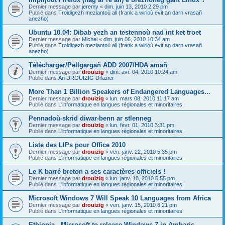
Dernier message par
jeremy
«
dim. juin 13, 2010 2:29 pm
Publié dans
Troidigezh meziantoù all (frank a wirioù evit an darn vrasañ
anezho)
Ubuntu 10.04: Dibab yezh an testennoù nad int ket troet
Dernier message par
Michel
«
dim. juin 06, 2010 10:34 am
Publié dans
Troidigezh meziantoù all (frank a wirioù evit an darn vrasañ
anezho)
Télécharger/Pellgargañ ADD 2007/HDA amañ
Dernier message par
drouizig
«
dim. avr. 04, 2010 10:24 am
Publié dans
An DROUIZIG Difazier
More Than 1 Billion Speakers of Endangered Languages...
Dernier message par
drouizig
«
lun. mars 08, 2010 11:17 am
Publié dans
L'informatique en langues régionales et minoritaires
Pennadoù-skrid diwar-benn ar stlenneg
Dernier message par
drouizig
«
lun. févr. 01, 2010 3:31 pm
Publié dans
L'informatique en langues régionales et minoritaires
Liste des LIPs pour Office 2010
Dernier message par
drouizig
«
ven. janv. 22, 2010 5:35 pm
Publié dans
L'informatique en langues régionales et minoritaires
Le K barré breton a ses caractères officiels !
Dernier message par
drouizig
«
lun. janv. 18, 2010 5:55 pm
Publié dans
L'informatique en langues régionales et minoritaires
Microsoft Windows 7 Will Speak 10 Languages from Africa
Dernier message par
drouizig
«
ven. janv. 15, 2010 6:21 pm
Publié dans
L'informatique en langues régionales et minoritaires
Ethiopia - Microsoft to release Windows 7 in Amharic