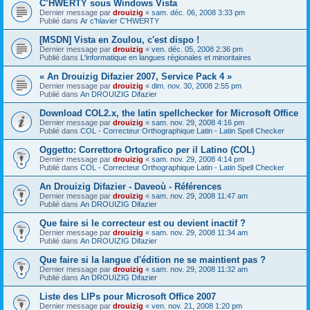
C’HWERTY sous Windows Vista
Dernier message par
drouizig
«
sam. déc. 06, 2008 3:33 pm
Publié dans
Ar c'hlavier C'HWERTY
[MSDN] Vista en Zoulou, c'est dispo !
Dernier message par
drouizig
«
ven. déc. 05, 2008 2:36 pm
Publié dans
L'informatique en langues régionales et minoritaires
« An Drouizig Difazier 2007, Service Pack 4 »
Dernier message par
drouizig
«
dim. nov. 30, 2008 2:55 pm
Publié dans
An DROUIZIG Difazier
Download COL2.x, the latin spellchecker for Microsoft Office
Dernier message par
drouizig
«
sam. nov. 29, 2008 4:16 pm
Publié dans
COL - Correcteur Orthographique Latin - Latin Spell Checker
Oggetto: Correttore Ortografico per il Latino (COL)
Dernier message par
drouizig
«
sam. nov. 29, 2008 4:14 pm
Publié dans
COL - Correcteur Orthographique Latin - Latin Spell Checker
An Drouizig Difazier - Daveoù - Références
Dernier message par
drouizig
«
sam. nov. 29, 2008 11:47 am
Publié dans
An DROUIZIG Difazier
Que faire si le correcteur est ou devient inactif ?
Dernier message par
drouizig
«
sam. nov. 29, 2008 11:34 am
Publié dans
An DROUIZIG Difazier
Que faire si la langue d'édition ne se maintient pas ?
Dernier message par
drouizig
«
sam. nov. 29, 2008 11:32 am
Publié dans
An DROUIZIG Difazier
Liste des LIPs pour Microsoft Office 2007
Dernier message par
drouizig
«
ven. nov. 21, 2008 1:20 pm