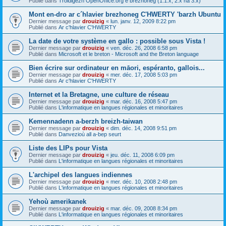
Publié dans
Troidigezh OpenOffice.org e brezhoneg (1.1.x, 2.x ha 3.x)
Mont en-dro ar c´hlavier brezhoneg C'HWERTY 'barzh Ubuntu
Dernier message par
drouizig
«
lun. janv. 12, 2009 8:22 pm
Publié dans
Ar c'hlavier C'HWERTY
La date de votre système en gallo : possible sous Vista !
Dernier message par
drouizig
«
ven. déc. 26, 2008 6:58 pm
Publié dans
Microsoft et le breton - Microsoft and the Breton language
Bien écrire sur ordinateur en māori, espéranto, gallois...
Dernier message par
drouizig
«
mer. déc. 17, 2008 5:03 pm
Publié dans
Ar c'hlavier C'HWERTY
Internet et la Bretagne, une culture de réseau
Dernier message par
drouizig
«
mar. déc. 16, 2008 5:47 pm
Publié dans
L'informatique en langues régionales et minoritaires
Kemennadenn a-berzh breizh-taiwan
Dernier message par
drouizig
«
dim. déc. 14, 2008 9:51 pm
Publié dans
Danvezioù all a-bep seurt
Liste des LIPs pour Vista
Dernier message par
drouizig
«
jeu. déc. 11, 2008 6:09 pm
Publié dans
L'informatique en langues régionales et minoritaires
L'archipel des langues indiennes
Dernier message par
drouizig
«
mer. déc. 10, 2008 2:48 pm
Publié dans
L'informatique en langues régionales et minoritaires
Yehoù amerikanek
Dernier message par
drouizig
«
mar. déc. 09, 2008 8:34 pm
Publié dans
L'informatique en langues régionales et minoritaires