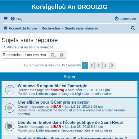
Korvigelloù An DROUIZIG
FAQ
Connexion
R
Accueil du forum
Rechercher
Sujets sans réponse
e
Sujets sans réponse
c
Aller sur la recherche avancée
h
Rechercher
Recherche avancée
e
1
2
3
4
Suivant
La recherche a retourné 197 résultats
r
c
Sujets
h
Windows 8 disponible en Tamazight
e
Dernier message par
drouizig
«
sam. févr. 16, 2013 9:17 pm
Publié dans
L'informatique en langues régionales et minoritaires
r
Une affiche pour GCompris en breton
Dernier message par
bIBAR
«
lun. juil. 12, 2010 2:56 pm
Publié dans
Troidigezh meziantoù all (frank a wirioù evit an darn vrasañ
anezho)
Ubuntu en breton dans l'école publique de Saint-Rvoal
Dernier message par
bIBAR
«
lun. juin 28, 2010 8:14 pm
Publié dans
L'informatique en langues régionales et minoritaires
Implijout Firefox (hag ar re all) e brezhoneg gant Linux ?