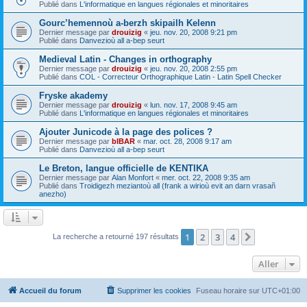
Publié dans
L'informatique en langues régionales et minoritaires
Gourc’hemennoù a-berzh skipailh Kelenn
Dernier message par
drouizig
«
jeu. nov. 20, 2008 9:21 pm
Publié dans
Danvezioù all a-bep seurt
Medieval Latin - Changes in orthography
Dernier message par
drouizig
«
jeu. nov. 20, 2008 2:55 pm
Publié dans
COL - Correcteur Orthographique Latin - Latin Spell Checker
Fryske akademy
Dernier message par
drouizig
«
lun. nov. 17, 2008 9:45 am
Publié dans
L'informatique en langues régionales et minoritaires
Ajouter Junicode à la page des polices ?
Dernier message par
bIBAR
«
mar. oct. 28, 2008 9:17 am
Publié dans
Danvezioù all a-bep seurt
Le Breton, langue officielle de KENTIKA
Dernier message par
Alan Monfort
«
mer. oct. 22, 2008 9:35 am
Publié dans
Troidigezh meziantoù all (frank a wirioù evit an darn vrasañ
anezho)
1
2
3
4
Suivant
La recherche a retourné 197 résultats
Aller
Accueil du forum
Supprimer les cookies
Fuseau horaire sur
UTC+01:00