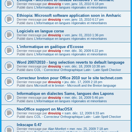
Dernier message par
drouizig
«
ven. janv. 15, 2010 6:18 pm
Publié dans
L'informatique en langues régionales et minoritaires
Ethiopia: Microsoft software application soon in Amharic
Dernier message par
drouizig
«
ven. janv. 15, 2010 6:17 pm
Publié dans
L'informatique en langues régionales et minoritaires
Logiciels en langue corse
Dernier message par
drouizig
«
ven. janv. 01, 2010 1:36 pm
Publié dans
L'informatique en langues régionales et minoritaires
L'informatique en gaélique d'Ecosse
Dernier message par
drouizig
«
mer. déc. 30, 2009 6:22 pm
Publié dans
L'informatique en langues régionales et minoritaires
Word 2007/2010 - lang selection reverts to default language
Dernier message par
drouizig
«
ven. déc. 18, 2009 10:38 am
Publié dans
COL - Correcteur Orthographique Latin - Latin Spell Checker
Correcteur breton pour Office 2010 sur le site technet.com
Dernier message par
drouizig
«
jeu. déc. 17, 2009 2:18 pm
Publié dans
Microsoft et le breton - Microsoft and the Breton language
Informatique en dialectes Same, langues des Lapons
Dernier message par
drouizig
«
mer. déc. 16, 2009 5:46 pm
Publié dans
L'informatique en langues régionales et minoritaires
NeoOffice support on MacOSX
Dernier message par
drouizig
«
sam. déc. 12, 2009 6:33 am
Publié dans
COL - Correcteur Orthographique Latin - Latin Spell Checker
Inkscape 0.47
Dernier message par
Alan Monfort
«
mer. nov. 25, 2009 7:18 am