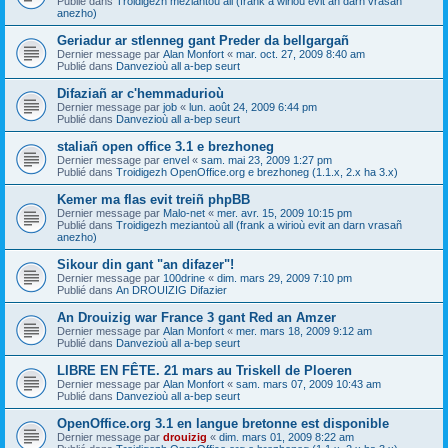
Publié dans
Troidigezh meziantoù all (frank a wirioù evit an darn vrasañ
anezho)
Geriadur ar stlenneg gant Preder da bellgargañ
Dernier message par
Alan Monfort
«
mar. oct. 27, 2009 8:40 am
Publié dans
Danvezioù all a-bep seurt
Difaziañ ar c'hemmadurioù
Dernier message par
job
«
lun. août 24, 2009 6:44 pm
Publié dans
Danvezioù all a-bep seurt
staliañ open office 3.1 e brezhoneg
Dernier message par
envel
«
sam. mai 23, 2009 1:27 pm
Publié dans
Troidigezh OpenOffice.org e brezhoneg (1.1.x, 2.x ha 3.x)
Kemer ma flas evit treiñ phpBB
Dernier message par
Malo-net
«
mer. avr. 15, 2009 10:15 pm
Publié dans
Troidigezh meziantoù all (frank a wirioù evit an darn vrasañ
anezho)
Sikour din gant "an difazer"!
Dernier message par
100drine
«
dim. mars 29, 2009 7:10 pm
Publié dans
An DROUIZIG Difazier
An Drouizig war France 3 gant Red an Amzer
Dernier message par
Alan Monfort
«
mer. mars 18, 2009 9:12 am
Publié dans
Danvezioù all a-bep seurt
LIBRE EN FÊTE. 21 mars au Triskell de Ploeren
Dernier message par
Alan Monfort
«
sam. mars 07, 2009 10:43 am
Publié dans
Danvezioù all a-bep seurt
OpenOffice.org 3.1 en langue bretonne est disponible
Dernier message par
drouizig
«
dim. mars 01, 2009 8:22 am