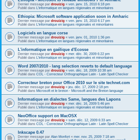
Dernier message par
drouizig
«
ven. janv. 15, 2010 6:18 pm
Publié dans
L'informatique en langues régionales et minoritaires
Ethiopia: Microsoft software application soon in Amharic
Dernier message par
drouizig
«
ven. janv. 15, 2010 6:17 pm
Publié dans
L'informatique en langues régionales et minoritaires
Logiciels en langue corse
Dernier message par
drouizig
«
ven. janv. 01, 2010 1:36 pm
Publié dans
L'informatique en langues régionales et minoritaires
L'informatique en gaélique d'Ecosse
Dernier message par
drouizig
«
mer. déc. 30, 2009 6:22 pm
Publié dans
L'informatique en langues régionales et minoritaires
Word 2007/2010 - lang selection reverts to default language
Dernier message par
drouizig
«
ven. déc. 18, 2009 10:38 am
Publié dans
COL - Correcteur Orthographique Latin - Latin Spell Checker
Correcteur breton pour Office 2010 sur le site technet.com
Dernier message par
drouizig
«
jeu. déc. 17, 2009 2:18 pm
Publié dans
Microsoft et le breton - Microsoft and the Breton language
Informatique en dialectes Same, langues des Lapons
Dernier message par
drouizig
«
mer. déc. 16, 2009 5:46 pm
Publié dans
L'informatique en langues régionales et minoritaires
NeoOffice support on MacOSX
Dernier message par
drouizig
«
sam. déc. 12, 2009 6:33 am
Publié dans
COL - Correcteur Orthographique Latin - Latin Spell Checker
Inkscape 0.47
Dernier message par
Alan Monfort
«
mer. nov. 25, 2009 7:18 am