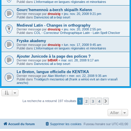
Publié dans
L'informatique en langues régionales et minoritaires
Gourc’hemennoù a-berzh skipailh Kelenn
Dernier message par
drouizig
«
jeu. nov. 20, 2008 9:21 pm
Publié dans
Danvezioù all a-bep seurt
Medieval Latin - Changes in orthography
Dernier message par
drouizig
«
jeu. nov. 20, 2008 2:55 pm
Publié dans
COL - Correcteur Orthographique Latin - Latin Spell Checker
Fryske akademy
Dernier message par
drouizig
«
lun. nov. 17, 2008 9:45 am
Publié dans
L'informatique en langues régionales et minoritaires
Ajouter Junicode à la page des polices ?
Dernier message par
bIBAR
«
mar. oct. 28, 2008 9:17 am
Publié dans
Danvezioù all a-bep seurt
Le Breton, langue officielle de KENTIKA
Dernier message par
Alan Monfort
«
mer. oct. 22, 2008 9:35 am
Publié dans
Troidigezh meziantoù all (frank a wirioù evit an darn vrasañ
anezho)
1
2
3
4
Suivant
La recherche a retourné 197 résultats
Aller
Accueil du forum
Supprimer les cookies
Fuseau horaire sur
UTC+01:00