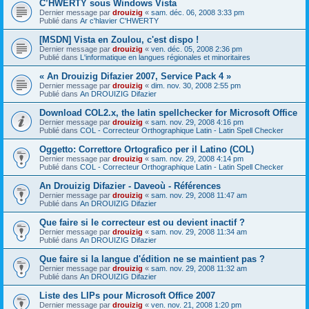
C’HWERTY sous Windows Vista
Dernier message par
drouizig
«
sam. déc. 06, 2008 3:33 pm
Publié dans
Ar c'hlavier C'HWERTY
[MSDN] Vista en Zoulou, c'est dispo !
Dernier message par
drouizig
«
ven. déc. 05, 2008 2:36 pm
Publié dans
L'informatique en langues régionales et minoritaires
« An Drouizig Difazier 2007, Service Pack 4 »
Dernier message par
drouizig
«
dim. nov. 30, 2008 2:55 pm
Publié dans
An DROUIZIG Difazier
Download COL2.x, the latin spellchecker for Microsoft Office
Dernier message par
drouizig
«
sam. nov. 29, 2008 4:16 pm
Publié dans
COL - Correcteur Orthographique Latin - Latin Spell Checker
Oggetto: Correttore Ortografico per il Latino (COL)
Dernier message par
drouizig
«
sam. nov. 29, 2008 4:14 pm
Publié dans
COL - Correcteur Orthographique Latin - Latin Spell Checker
An Drouizig Difazier - Daveoù - Références
Dernier message par
drouizig
«
sam. nov. 29, 2008 11:47 am
Publié dans
An DROUIZIG Difazier
Que faire si le correcteur est ou devient inactif ?
Dernier message par
drouizig
«
sam. nov. 29, 2008 11:34 am
Publié dans
An DROUIZIG Difazier
Que faire si la langue d'édition ne se maintient pas ?
Dernier message par
drouizig
«
sam. nov. 29, 2008 11:32 am
Publié dans
An DROUIZIG Difazier
Liste des LIPs pour Microsoft Office 2007
Dernier message par
drouizig
«
ven. nov. 21, 2008 1:20 pm