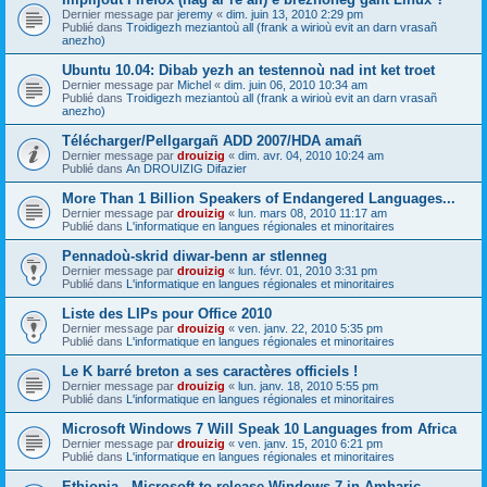
Dernier message par
jeremy
«
dim. juin 13, 2010 2:29 pm
Publié dans
Troidigezh meziantoù all (frank a wirioù evit an darn vrasañ
anezho)
Ubuntu 10.04: Dibab yezh an testennoù nad int ket troet
Dernier message par
Michel
«
dim. juin 06, 2010 10:34 am
Publié dans
Troidigezh meziantoù all (frank a wirioù evit an darn vrasañ
anezho)
Télécharger/Pellgargañ ADD 2007/HDA amañ
Dernier message par
drouizig
«
dim. avr. 04, 2010 10:24 am
Publié dans
An DROUIZIG Difazier
More Than 1 Billion Speakers of Endangered Languages...
Dernier message par
drouizig
«
lun. mars 08, 2010 11:17 am
Publié dans
L'informatique en langues régionales et minoritaires
Pennadoù-skrid diwar-benn ar stlenneg
Dernier message par
drouizig
«
lun. févr. 01, 2010 3:31 pm
Publié dans
L'informatique en langues régionales et minoritaires
Liste des LIPs pour Office 2010
Dernier message par
drouizig
«
ven. janv. 22, 2010 5:35 pm
Publié dans
L'informatique en langues régionales et minoritaires
Le K barré breton a ses caractères officiels !
Dernier message par
drouizig
«
lun. janv. 18, 2010 5:55 pm
Publié dans
L'informatique en langues régionales et minoritaires
Microsoft Windows 7 Will Speak 10 Languages from Africa
Dernier message par
drouizig
«
ven. janv. 15, 2010 6:21 pm
Publié dans
L'informatique en langues régionales et minoritaires
Ethiopia - Microsoft to release Windows 7 in Amharic