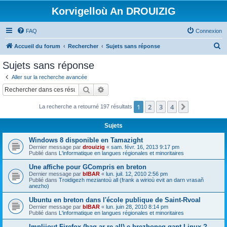
Korvigelloù An DROUIZIG
FAQ
Connexion
R
Accueil du forum
Rechercher
Sujets sans réponse
e
Sujets sans réponse
c
Aller sur la recherche avancée
h
Rechercher
Recherche avancée
e
1
2
3
4
Suivant
La recherche a retourné 197 résultats
r
c
Sujets
h
Windows 8 disponible en Tamazight
e
Dernier message par
drouizig
«
sam. févr. 16, 2013 9:17 pm
Publié dans
L'informatique en langues régionales et minoritaires
r
Une affiche pour GCompris en breton
Dernier message par
bIBAR
«
lun. juil. 12, 2010 2:56 pm
Publié dans
Troidigezh meziantoù all (frank a wirioù evit an darn vrasañ
anezho)
Ubuntu en breton dans l'école publique de Saint-Rvoal
Dernier message par
bIBAR
«
lun. juin 28, 2010 8:14 pm
Publié dans
L'informatique en langues régionales et minoritaires
Implijout Firefox (hag ar re all) e brezhoneg gant Linux ?