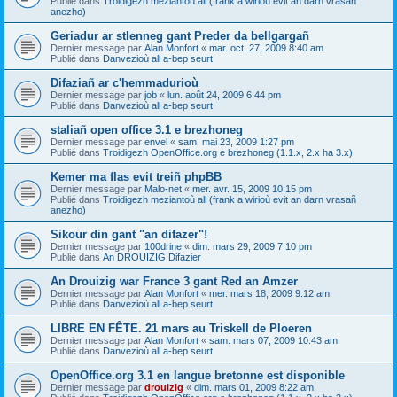
Publié dans
Troidigezh meziantoù all (frank a wirioù evit an darn vrasañ
anezho)
Geriadur ar stlenneg gant Preder da bellgargañ
Dernier message par
Alan Monfort
«
mar. oct. 27, 2009 8:40 am
Publié dans
Danvezioù all a-bep seurt
Difaziañ ar c'hemmadurioù
Dernier message par
job
«
lun. août 24, 2009 6:44 pm
Publié dans
Danvezioù all a-bep seurt
staliañ open office 3.1 e brezhoneg
Dernier message par
envel
«
sam. mai 23, 2009 1:27 pm
Publié dans
Troidigezh OpenOffice.org e brezhoneg (1.1.x, 2.x ha 3.x)
Kemer ma flas evit treiñ phpBB
Dernier message par
Malo-net
«
mer. avr. 15, 2009 10:15 pm
Publié dans
Troidigezh meziantoù all (frank a wirioù evit an darn vrasañ
anezho)
Sikour din gant "an difazer"!
Dernier message par
100drine
«
dim. mars 29, 2009 7:10 pm
Publié dans
An DROUIZIG Difazier
An Drouizig war France 3 gant Red an Amzer
Dernier message par
Alan Monfort
«
mer. mars 18, 2009 9:12 am
Publié dans
Danvezioù all a-bep seurt
LIBRE EN FÊTE. 21 mars au Triskell de Ploeren
Dernier message par
Alan Monfort
«
sam. mars 07, 2009 10:43 am
Publié dans
Danvezioù all a-bep seurt
OpenOffice.org 3.1 en langue bretonne est disponible
Dernier message par
drouizig
«
dim. mars 01, 2009 8:22 am