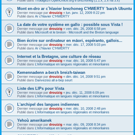
Publié dans
Troidigezh OpenOffice.org e brezhoneg (1.1.x, 2.x ha 3.x)
Mont en-dro ar c´hlavier brezhoneg C'HWERTY 'barzh Ubuntu
Dernier message par
drouizig
«
lun. janv. 12, 2009 8:22 pm
Publié dans
Ar c'hlavier C'HWERTY
La date de votre système en gallo : possible sous Vista !
Dernier message par
drouizig
«
ven. déc. 26, 2008 6:58 pm
Publié dans
Microsoft et le breton - Microsoft and the Breton language
Bien écrire sur ordinateur en māori, espéranto, gallois...
Dernier message par
drouizig
«
mer. déc. 17, 2008 5:03 pm
Publié dans
Ar c'hlavier C'HWERTY
Internet et la Bretagne, une culture de réseau
Dernier message par
drouizig
«
mar. déc. 16, 2008 5:47 pm
Publié dans
L'informatique en langues régionales et minoritaires
Kemennadenn a-berzh breizh-taiwan
Dernier message par
drouizig
«
dim. déc. 14, 2008 9:51 pm
Publié dans
Danvezioù all a-bep seurt
Liste des LIPs pour Vista
Dernier message par
drouizig
«
jeu. déc. 11, 2008 6:09 pm
Publié dans
L'informatique en langues régionales et minoritaires
L'archipel des langues indiennes
Dernier message par
drouizig
«
mer. déc. 10, 2008 2:48 pm
Publié dans
L'informatique en langues régionales et minoritaires
Yehoù amerikanek
Dernier message par
drouizig
«
mar. déc. 09, 2008 8:34 pm
Publié dans
L'informatique en langues régionales et minoritaires