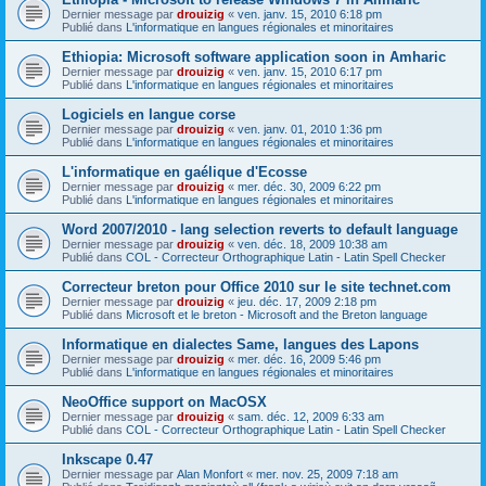
Dernier message par
drouizig
«
ven. janv. 15, 2010 6:18 pm
Publié dans
L'informatique en langues régionales et minoritaires
Ethiopia: Microsoft software application soon in Amharic
Dernier message par
drouizig
«
ven. janv. 15, 2010 6:17 pm
Publié dans
L'informatique en langues régionales et minoritaires
Logiciels en langue corse
Dernier message par
drouizig
«
ven. janv. 01, 2010 1:36 pm
Publié dans
L'informatique en langues régionales et minoritaires
L'informatique en gaélique d'Ecosse
Dernier message par
drouizig
«
mer. déc. 30, 2009 6:22 pm
Publié dans
L'informatique en langues régionales et minoritaires
Word 2007/2010 - lang selection reverts to default language
Dernier message par
drouizig
«
ven. déc. 18, 2009 10:38 am
Publié dans
COL - Correcteur Orthographique Latin - Latin Spell Checker
Correcteur breton pour Office 2010 sur le site technet.com
Dernier message par
drouizig
«
jeu. déc. 17, 2009 2:18 pm
Publié dans
Microsoft et le breton - Microsoft and the Breton language
Informatique en dialectes Same, langues des Lapons
Dernier message par
drouizig
«
mer. déc. 16, 2009 5:46 pm
Publié dans
L'informatique en langues régionales et minoritaires
NeoOffice support on MacOSX
Dernier message par
drouizig
«
sam. déc. 12, 2009 6:33 am
Publié dans
COL - Correcteur Orthographique Latin - Latin Spell Checker
Inkscape 0.47
Dernier message par
Alan Monfort
«
mer. nov. 25, 2009 7:18 am