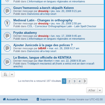
Publié dans
L'informatique en langues régionales et minoritaires
Gourc’hemennoù a-berzh skipailh Kelenn
Dernier message par
drouizig
«
jeu. nov. 20, 2008 9:21 pm
Publié dans
Danvezioù all a-bep seurt
Medieval Latin - Changes in orthography
Dernier message par
drouizig
«
jeu. nov. 20, 2008 2:55 pm
Publié dans
COL - Correcteur Orthographique Latin - Latin Spell Checker
Fryske akademy
Dernier message par
drouizig
«
lun. nov. 17, 2008 9:45 am
Publié dans
L'informatique en langues régionales et minoritaires
Ajouter Junicode à la page des polices ?
Dernier message par
bIBAR
«
mar. oct. 28, 2008 9:17 am
Publié dans
Danvezioù all a-bep seurt
Le Breton, langue officielle de KENTIKA
Dernier message par
Alan Monfort
«
mer. oct. 22, 2008 9:35 am
Publié dans
Troidigezh meziantoù all (frank a wirioù evit an darn vrasañ
anezho)
1
2
3
4
Suivant
La recherche a retourné 197 résultats
Aller
Accueil du forum
Supprimer les cookies
Fuseau horaire sur
UTC+01:00