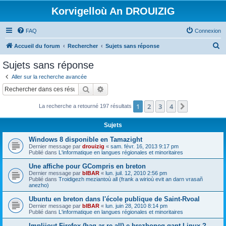
Korvigelloù An DROUIZIG
FAQ
Connexion
R
Accueil du forum
Rechercher
Sujets sans réponse
e
Sujets sans réponse
c
Aller sur la recherche avancée
h
Rechercher
Recherche avancée
e
1
2
3
4
Suivant
La recherche a retourné 197 résultats
r
c
Sujets
h
Windows 8 disponible en Tamazight
e
Dernier message par
drouizig
«
sam. févr. 16, 2013 9:17 pm
Publié dans
L'informatique en langues régionales et minoritaires
r
Une affiche pour GCompris en breton
Dernier message par
bIBAR
«
lun. juil. 12, 2010 2:56 pm
Publié dans
Troidigezh meziantoù all (frank a wirioù evit an darn vrasañ
anezho)
Ubuntu en breton dans l'école publique de Saint-Rvoal
Dernier message par
bIBAR
«
lun. juin 28, 2010 8:14 pm
Publié dans
L'informatique en langues régionales et minoritaires
Implijout Firefox (hag ar re all) e brezhoneg gant Linux ?