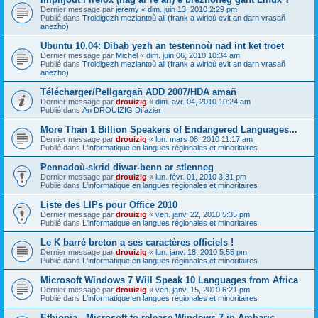
Dernier message par
jeremy
«
dim. juin 13, 2010 2:29 pm
Publié dans
Troidigezh meziantoù all (frank a wirioù evit an darn vrasañ
anezho)
Ubuntu 10.04: Dibab yezh an testennoù nad int ket troet
Dernier message par
Michel
«
dim. juin 06, 2010 10:34 am
Publié dans
Troidigezh meziantoù all (frank a wirioù evit an darn vrasañ
anezho)
Télécharger/Pellgargañ ADD 2007/HDA amañ
Dernier message par
drouizig
«
dim. avr. 04, 2010 10:24 am
Publié dans
An DROUIZIG Difazier
More Than 1 Billion Speakers of Endangered Languages...
Dernier message par
drouizig
«
lun. mars 08, 2010 11:17 am
Publié dans
L'informatique en langues régionales et minoritaires
Pennadoù-skrid diwar-benn ar stlenneg
Dernier message par
drouizig
«
lun. févr. 01, 2010 3:31 pm
Publié dans
L'informatique en langues régionales et minoritaires
Liste des LIPs pour Office 2010
Dernier message par
drouizig
«
ven. janv. 22, 2010 5:35 pm
Publié dans
L'informatique en langues régionales et minoritaires
Le K barré breton a ses caractères officiels !
Dernier message par
drouizig
«
lun. janv. 18, 2010 5:55 pm
Publié dans
L'informatique en langues régionales et minoritaires
Microsoft Windows 7 Will Speak 10 Languages from Africa
Dernier message par
drouizig
«
ven. janv. 15, 2010 6:21 pm
Publié dans
L'informatique en langues régionales et minoritaires
Ethiopia - Microsoft to release Windows 7 in Amharic