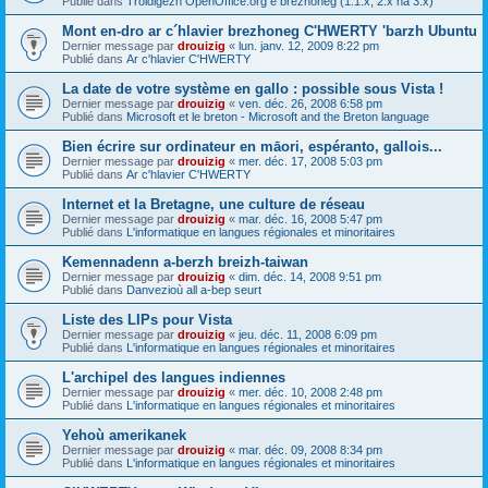
Publié dans
Troidigezh OpenOffice.org e brezhoneg (1.1.x, 2.x ha 3.x)
Mont en-dro ar c´hlavier brezhoneg C'HWERTY 'barzh Ubuntu
Dernier message par
drouizig
«
lun. janv. 12, 2009 8:22 pm
Publié dans
Ar c'hlavier C'HWERTY
La date de votre système en gallo : possible sous Vista !
Dernier message par
drouizig
«
ven. déc. 26, 2008 6:58 pm
Publié dans
Microsoft et le breton - Microsoft and the Breton language
Bien écrire sur ordinateur en māori, espéranto, gallois...
Dernier message par
drouizig
«
mer. déc. 17, 2008 5:03 pm
Publié dans
Ar c'hlavier C'HWERTY
Internet et la Bretagne, une culture de réseau
Dernier message par
drouizig
«
mar. déc. 16, 2008 5:47 pm
Publié dans
L'informatique en langues régionales et minoritaires
Kemennadenn a-berzh breizh-taiwan
Dernier message par
drouizig
«
dim. déc. 14, 2008 9:51 pm
Publié dans
Danvezioù all a-bep seurt
Liste des LIPs pour Vista
Dernier message par
drouizig
«
jeu. déc. 11, 2008 6:09 pm
Publié dans
L'informatique en langues régionales et minoritaires
L'archipel des langues indiennes
Dernier message par
drouizig
«
mer. déc. 10, 2008 2:48 pm
Publié dans
L'informatique en langues régionales et minoritaires
Yehoù amerikanek
Dernier message par
drouizig
«
mar. déc. 09, 2008 8:34 pm
Publié dans
L'informatique en langues régionales et minoritaires