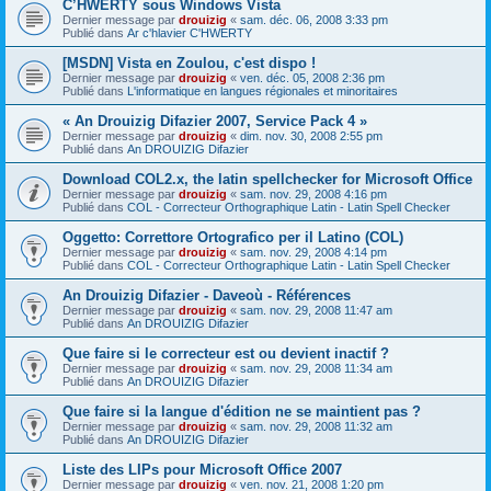
C’HWERTY sous Windows Vista
Dernier message par
drouizig
«
sam. déc. 06, 2008 3:33 pm
Publié dans
Ar c'hlavier C'HWERTY
[MSDN] Vista en Zoulou, c'est dispo !
Dernier message par
drouizig
«
ven. déc. 05, 2008 2:36 pm
Publié dans
L'informatique en langues régionales et minoritaires
« An Drouizig Difazier 2007, Service Pack 4 »
Dernier message par
drouizig
«
dim. nov. 30, 2008 2:55 pm
Publié dans
An DROUIZIG Difazier
Download COL2.x, the latin spellchecker for Microsoft Office
Dernier message par
drouizig
«
sam. nov. 29, 2008 4:16 pm
Publié dans
COL - Correcteur Orthographique Latin - Latin Spell Checker
Oggetto: Correttore Ortografico per il Latino (COL)
Dernier message par
drouizig
«
sam. nov. 29, 2008 4:14 pm
Publié dans
COL - Correcteur Orthographique Latin - Latin Spell Checker
An Drouizig Difazier - Daveoù - Références
Dernier message par
drouizig
«
sam. nov. 29, 2008 11:47 am
Publié dans
An DROUIZIG Difazier
Que faire si le correcteur est ou devient inactif ?
Dernier message par
drouizig
«
sam. nov. 29, 2008 11:34 am
Publié dans
An DROUIZIG Difazier
Que faire si la langue d'édition ne se maintient pas ?
Dernier message par
drouizig
«
sam. nov. 29, 2008 11:32 am
Publié dans
An DROUIZIG Difazier
Liste des LIPs pour Microsoft Office 2007
Dernier message par
drouizig
«
ven. nov. 21, 2008 1:20 pm