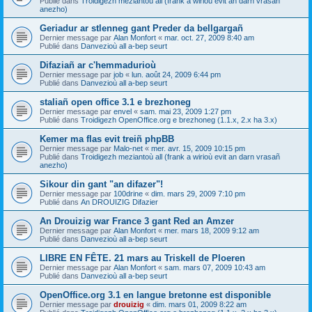
Publié dans
Troidigezh meziantoù all (frank a wirioù evit an darn vrasañ
anezho)
Geriadur ar stlenneg gant Preder da bellgargañ
Dernier message par
Alan Monfort
«
mar. oct. 27, 2009 8:40 am
Publié dans
Danvezioù all a-bep seurt
Difaziañ ar c'hemmadurioù
Dernier message par
job
«
lun. août 24, 2009 6:44 pm
Publié dans
Danvezioù all a-bep seurt
staliañ open office 3.1 e brezhoneg
Dernier message par
envel
«
sam. mai 23, 2009 1:27 pm
Publié dans
Troidigezh OpenOffice.org e brezhoneg (1.1.x, 2.x ha 3.x)
Kemer ma flas evit treiñ phpBB
Dernier message par
Malo-net
«
mer. avr. 15, 2009 10:15 pm
Publié dans
Troidigezh meziantoù all (frank a wirioù evit an darn vrasañ
anezho)
Sikour din gant "an difazer"!
Dernier message par
100drine
«
dim. mars 29, 2009 7:10 pm
Publié dans
An DROUIZIG Difazier
An Drouizig war France 3 gant Red an Amzer
Dernier message par
Alan Monfort
«
mer. mars 18, 2009 9:12 am
Publié dans
Danvezioù all a-bep seurt
LIBRE EN FÊTE. 21 mars au Triskell de Ploeren
Dernier message par
Alan Monfort
«
sam. mars 07, 2009 10:43 am
Publié dans
Danvezioù all a-bep seurt
OpenOffice.org 3.1 en langue bretonne est disponible
Dernier message par
drouizig
«
dim. mars 01, 2009 8:22 am