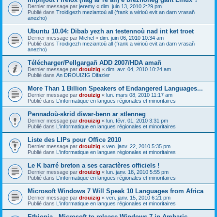
Dernier message par
jeremy
«
dim. juin 13, 2010 2:29 pm
Publié dans
Troidigezh meziantoù all (frank a wirioù evit an darn vrasañ
anezho)
Ubuntu 10.04: Dibab yezh an testennoù nad int ket troet
Dernier message par
Michel
«
dim. juin 06, 2010 10:34 am
Publié dans
Troidigezh meziantoù all (frank a wirioù evit an darn vrasañ
anezho)
Télécharger/Pellgargañ ADD 2007/HDA amañ
Dernier message par
drouizig
«
dim. avr. 04, 2010 10:24 am
Publié dans
An DROUIZIG Difazier
More Than 1 Billion Speakers of Endangered Languages...
Dernier message par
drouizig
«
lun. mars 08, 2010 11:17 am
Publié dans
L'informatique en langues régionales et minoritaires
Pennadoù-skrid diwar-benn ar stlenneg
Dernier message par
drouizig
«
lun. févr. 01, 2010 3:31 pm
Publié dans
L'informatique en langues régionales et minoritaires
Liste des LIPs pour Office 2010
Dernier message par
drouizig
«
ven. janv. 22, 2010 5:35 pm
Publié dans
L'informatique en langues régionales et minoritaires
Le K barré breton a ses caractères officiels !
Dernier message par
drouizig
«
lun. janv. 18, 2010 5:55 pm
Publié dans
L'informatique en langues régionales et minoritaires
Microsoft Windows 7 Will Speak 10 Languages from Africa
Dernier message par
drouizig
«
ven. janv. 15, 2010 6:21 pm
Publié dans
L'informatique en langues régionales et minoritaires
Ethiopia - Microsoft to release Windows 7 in Amharic