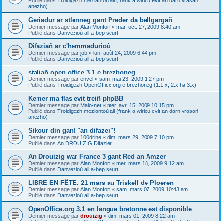
Publié dans
Troidigezh meziantoù all (frank a wirioù evit an darn vrasañ
anezho)
Geriadur ar stlenneg gant Preder da bellgargañ
Dernier message par
Alan Monfort
«
mar. oct. 27, 2009 8:40 am
Publié dans
Danvezioù all a-bep seurt
Difaziañ ar c'hemmadurioù
Dernier message par
job
«
lun. août 24, 2009 6:44 pm
Publié dans
Danvezioù all a-bep seurt
staliañ open office 3.1 e brezhoneg
Dernier message par
envel
«
sam. mai 23, 2009 1:27 pm
Publié dans
Troidigezh OpenOffice.org e brezhoneg (1.1.x, 2.x ha 3.x)
Kemer ma flas evit treiñ phpBB
Dernier message par
Malo-net
«
mer. avr. 15, 2009 10:15 pm
Publié dans
Troidigezh meziantoù all (frank a wirioù evit an darn vrasañ
anezho)
Sikour din gant "an difazer"!
Dernier message par
100drine
«
dim. mars 29, 2009 7:10 pm
Publié dans
An DROUIZIG Difazier
An Drouizig war France 3 gant Red an Amzer
Dernier message par
Alan Monfort
«
mer. mars 18, 2009 9:12 am
Publié dans
Danvezioù all a-bep seurt
LIBRE EN FÊTE. 21 mars au Triskell de Ploeren
Dernier message par
Alan Monfort
«
sam. mars 07, 2009 10:43 am
Publié dans
Danvezioù all a-bep seurt
OpenOffice.org 3.1 en langue bretonne est disponible
Dernier message par
drouizig
«
dim. mars 01, 2009 8:22 am