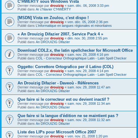
C’HWERTY sous Windows Vista
Dernier message par
drouizig
«
sam. déc. 06, 2008 3:33 pm
Publié dans
Ar c'hlavier C'HWERTY
[MSDN] Vista en Zoulou, c'est dispo !
Dernier message par
drouizig
«
ven. déc. 05, 2008 2:36 pm
Publié dans
L'informatique en langues régionales et minoritaires
« An Drouizig Difazier 2007, Service Pack 4 »
Dernier message par
drouizig
«
dim. nov. 30, 2008 2:55 pm
Publié dans
An DROUIZIG Difazier
Download COL2.x, the latin spellchecker for Microsoft Office
Dernier message par
drouizig
«
sam. nov. 29, 2008 4:16 pm
Publié dans
COL - Correcteur Orthographique Latin - Latin Spell Checker
Oggetto: Correttore Ortografico per il Latino (COL)
Dernier message par
drouizig
«
sam. nov. 29, 2008 4:14 pm
Publié dans
COL - Correcteur Orthographique Latin - Latin Spell Checker
An Drouizig Difazier - Daveoù - Références
Dernier message par
drouizig
«
sam. nov. 29, 2008 11:47 am
Publié dans
An DROUIZIG Difazier
Que faire si le correcteur est ou devient inactif ?
Dernier message par
drouizig
«
sam. nov. 29, 2008 11:34 am
Publié dans
An DROUIZIG Difazier
Que faire si la langue d'édition ne se maintient pas ?
Dernier message par
drouizig
«
sam. nov. 29, 2008 11:32 am
Publié dans
An DROUIZIG Difazier
Liste des LIPs pour Microsoft Office 2007
Dernier message par
drouizig
«
ven. nov. 21, 2008 1:20 pm