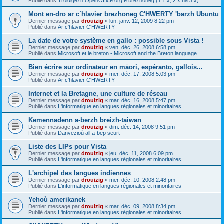
Publié dans
Troidigezh OpenOffice.org e brezhoneg (1.1.x, 2.x ha 3.x)
Mont en-dro ar c´hlavier brezhoneg C'HWERTY 'barzh Ubuntu
Dernier message par
drouizig
«
lun. janv. 12, 2009 8:22 pm
Publié dans
Ar c'hlavier C'HWERTY
La date de votre système en gallo : possible sous Vista !
Dernier message par
drouizig
«
ven. déc. 26, 2008 6:58 pm
Publié dans
Microsoft et le breton - Microsoft and the Breton language
Bien écrire sur ordinateur en māori, espéranto, gallois...
Dernier message par
drouizig
«
mer. déc. 17, 2008 5:03 pm
Publié dans
Ar c'hlavier C'HWERTY
Internet et la Bretagne, une culture de réseau
Dernier message par
drouizig
«
mar. déc. 16, 2008 5:47 pm
Publié dans
L'informatique en langues régionales et minoritaires
Kemennadenn a-berzh breizh-taiwan
Dernier message par
drouizig
«
dim. déc. 14, 2008 9:51 pm
Publié dans
Danvezioù all a-bep seurt
Liste des LIPs pour Vista
Dernier message par
drouizig
«
jeu. déc. 11, 2008 6:09 pm
Publié dans
L'informatique en langues régionales et minoritaires
L'archipel des langues indiennes
Dernier message par
drouizig
«
mer. déc. 10, 2008 2:48 pm
Publié dans
L'informatique en langues régionales et minoritaires
Yehoù amerikanek
Dernier message par
drouizig
«
mar. déc. 09, 2008 8:34 pm
Publié dans
L'informatique en langues régionales et minoritaires