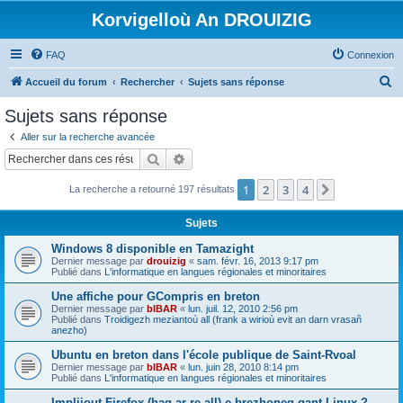
Korvigelloù An DROUIZIG
FAQ
Connexion
R
Accueil du forum
Rechercher
Sujets sans réponse
e
Sujets sans réponse
c
Aller sur la recherche avancée
h
Rechercher
Recherche avancée
e
1
2
3
4
Suivant
La recherche a retourné 197 résultats
r
c
Sujets
h
Windows 8 disponible en Tamazight
e
Dernier message par
drouizig
«
sam. févr. 16, 2013 9:17 pm
Publié dans
L'informatique en langues régionales et minoritaires
r
Une affiche pour GCompris en breton
Dernier message par
bIBAR
«
lun. juil. 12, 2010 2:56 pm
Publié dans
Troidigezh meziantoù all (frank a wirioù evit an darn vrasañ
anezho)
Ubuntu en breton dans l'école publique de Saint-Rvoal
Dernier message par
bIBAR
«
lun. juin 28, 2010 8:14 pm
Publié dans
L'informatique en langues régionales et minoritaires
Implijout Firefox (hag ar re all) e brezhoneg gant Linux ?