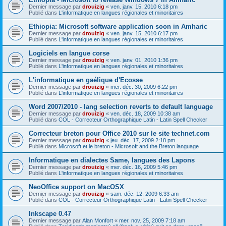
Dernier message par
drouizig
«
ven. janv. 15, 2010 6:18 pm
Publié dans
L'informatique en langues régionales et minoritaires
Ethiopia: Microsoft software application soon in Amharic
Dernier message par
drouizig
«
ven. janv. 15, 2010 6:17 pm
Publié dans
L'informatique en langues régionales et minoritaires
Logiciels en langue corse
Dernier message par
drouizig
«
ven. janv. 01, 2010 1:36 pm
Publié dans
L'informatique en langues régionales et minoritaires
L'informatique en gaélique d'Ecosse
Dernier message par
drouizig
«
mer. déc. 30, 2009 6:22 pm
Publié dans
L'informatique en langues régionales et minoritaires
Word 2007/2010 - lang selection reverts to default language
Dernier message par
drouizig
«
ven. déc. 18, 2009 10:38 am
Publié dans
COL - Correcteur Orthographique Latin - Latin Spell Checker
Correcteur breton pour Office 2010 sur le site technet.com
Dernier message par
drouizig
«
jeu. déc. 17, 2009 2:18 pm
Publié dans
Microsoft et le breton - Microsoft and the Breton language
Informatique en dialectes Same, langues des Lapons
Dernier message par
drouizig
«
mer. déc. 16, 2009 5:46 pm
Publié dans
L'informatique en langues régionales et minoritaires
NeoOffice support on MacOSX
Dernier message par
drouizig
«
sam. déc. 12, 2009 6:33 am
Publié dans
COL - Correcteur Orthographique Latin - Latin Spell Checker
Inkscape 0.47
Dernier message par
Alan Monfort
«
mer. nov. 25, 2009 7:18 am