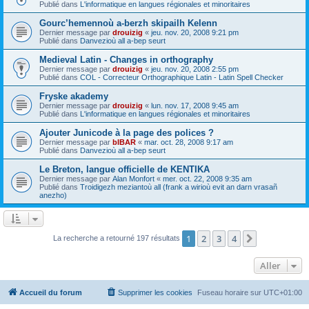
Publié dans
L'informatique en langues régionales et minoritaires
Gourc’hemennoù a-berzh skipailh Kelenn
Dernier message par
drouizig
«
jeu. nov. 20, 2008 9:21 pm
Publié dans
Danvezioù all a-bep seurt
Medieval Latin - Changes in orthography
Dernier message par
drouizig
«
jeu. nov. 20, 2008 2:55 pm
Publié dans
COL - Correcteur Orthographique Latin - Latin Spell Checker
Fryske akademy
Dernier message par
drouizig
«
lun. nov. 17, 2008 9:45 am
Publié dans
L'informatique en langues régionales et minoritaires
Ajouter Junicode à la page des polices ?
Dernier message par
bIBAR
«
mar. oct. 28, 2008 9:17 am
Publié dans
Danvezioù all a-bep seurt
Le Breton, langue officielle de KENTIKA
Dernier message par
Alan Monfort
«
mer. oct. 22, 2008 9:35 am
Publié dans
Troidigezh meziantoù all (frank a wirioù evit an darn vrasañ
anezho)
1
2
3
4
Suivant
La recherche a retourné 197 résultats
Aller
Accueil du forum
Supprimer les cookies
Fuseau horaire sur
UTC+01:00