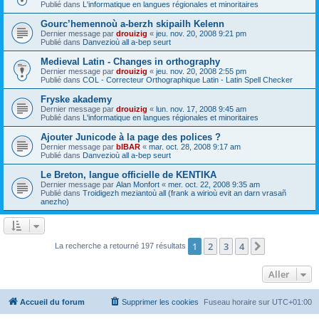
Publié dans
L'informatique en langues régionales et minoritaires
Gourc’hemennoù a-berzh skipailh Kelenn
Dernier message par
drouizig
«
jeu. nov. 20, 2008 9:21 pm
Publié dans
Danvezioù all a-bep seurt
Medieval Latin - Changes in orthography
Dernier message par
drouizig
«
jeu. nov. 20, 2008 2:55 pm
Publié dans
COL - Correcteur Orthographique Latin - Latin Spell Checker
Fryske akademy
Dernier message par
drouizig
«
lun. nov. 17, 2008 9:45 am
Publié dans
L'informatique en langues régionales et minoritaires
Ajouter Junicode à la page des polices ?
Dernier message par
bIBAR
«
mar. oct. 28, 2008 9:17 am
Publié dans
Danvezioù all a-bep seurt
Le Breton, langue officielle de KENTIKA
Dernier message par
Alan Monfort
«
mer. oct. 22, 2008 9:35 am
Publié dans
Troidigezh meziantoù all (frank a wirioù evit an darn vrasañ
anezho)
1
2
3
4
Suivant
La recherche a retourné 197 résultats
Aller
Accueil du forum
Supprimer les cookies
Fuseau horaire sur
UTC+01:00