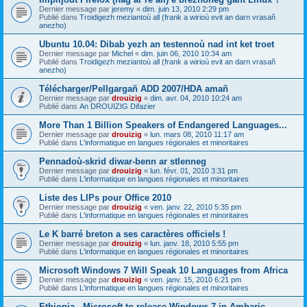
Dernier message par
jeremy
«
dim. juin 13, 2010 2:29 pm
Publié dans
Troidigezh meziantoù all (frank a wirioù evit an darn vrasañ
anezho)
Ubuntu 10.04: Dibab yezh an testennoù nad int ket troet
Dernier message par
Michel
«
dim. juin 06, 2010 10:34 am
Publié dans
Troidigezh meziantoù all (frank a wirioù evit an darn vrasañ
anezho)
Télécharger/Pellgargañ ADD 2007/HDA amañ
Dernier message par
drouizig
«
dim. avr. 04, 2010 10:24 am
Publié dans
An DROUIZIG Difazier
More Than 1 Billion Speakers of Endangered Languages...
Dernier message par
drouizig
«
lun. mars 08, 2010 11:17 am
Publié dans
L'informatique en langues régionales et minoritaires
Pennadoù-skrid diwar-benn ar stlenneg
Dernier message par
drouizig
«
lun. févr. 01, 2010 3:31 pm
Publié dans
L'informatique en langues régionales et minoritaires
Liste des LIPs pour Office 2010
Dernier message par
drouizig
«
ven. janv. 22, 2010 5:35 pm
Publié dans
L'informatique en langues régionales et minoritaires
Le K barré breton a ses caractères officiels !
Dernier message par
drouizig
«
lun. janv. 18, 2010 5:55 pm
Publié dans
L'informatique en langues régionales et minoritaires
Microsoft Windows 7 Will Speak 10 Languages from Africa
Dernier message par
drouizig
«
ven. janv. 15, 2010 6:21 pm
Publié dans
L'informatique en langues régionales et minoritaires
Ethiopia - Microsoft to release Windows 7 in Amharic