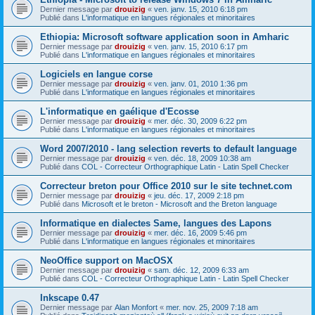
Dernier message par
drouizig
«
ven. janv. 15, 2010 6:18 pm
Publié dans
L'informatique en langues régionales et minoritaires
Ethiopia: Microsoft software application soon in Amharic
Dernier message par
drouizig
«
ven. janv. 15, 2010 6:17 pm
Publié dans
L'informatique en langues régionales et minoritaires
Logiciels en langue corse
Dernier message par
drouizig
«
ven. janv. 01, 2010 1:36 pm
Publié dans
L'informatique en langues régionales et minoritaires
L'informatique en gaélique d'Ecosse
Dernier message par
drouizig
«
mer. déc. 30, 2009 6:22 pm
Publié dans
L'informatique en langues régionales et minoritaires
Word 2007/2010 - lang selection reverts to default language
Dernier message par
drouizig
«
ven. déc. 18, 2009 10:38 am
Publié dans
COL - Correcteur Orthographique Latin - Latin Spell Checker
Correcteur breton pour Office 2010 sur le site technet.com
Dernier message par
drouizig
«
jeu. déc. 17, 2009 2:18 pm
Publié dans
Microsoft et le breton - Microsoft and the Breton language
Informatique en dialectes Same, langues des Lapons
Dernier message par
drouizig
«
mer. déc. 16, 2009 5:46 pm
Publié dans
L'informatique en langues régionales et minoritaires
NeoOffice support on MacOSX
Dernier message par
drouizig
«
sam. déc. 12, 2009 6:33 am
Publié dans
COL - Correcteur Orthographique Latin - Latin Spell Checker
Inkscape 0.47
Dernier message par
Alan Monfort
«
mer. nov. 25, 2009 7:18 am