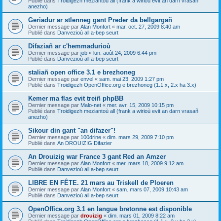
Publié dans
Troidigezh meziantoù all (frank a wirioù evit an darn vrasañ
anezho)
Geriadur ar stlenneg gant Preder da bellgargañ
Dernier message par
Alan Monfort
«
mar. oct. 27, 2009 8:40 am
Publié dans
Danvezioù all a-bep seurt
Difaziañ ar c'hemmadurioù
Dernier message par
job
«
lun. août 24, 2009 6:44 pm
Publié dans
Danvezioù all a-bep seurt
staliañ open office 3.1 e brezhoneg
Dernier message par
envel
«
sam. mai 23, 2009 1:27 pm
Publié dans
Troidigezh OpenOffice.org e brezhoneg (1.1.x, 2.x ha 3.x)
Kemer ma flas evit treiñ phpBB
Dernier message par
Malo-net
«
mer. avr. 15, 2009 10:15 pm
Publié dans
Troidigezh meziantoù all (frank a wirioù evit an darn vrasañ
anezho)
Sikour din gant "an difazer"!
Dernier message par
100drine
«
dim. mars 29, 2009 7:10 pm
Publié dans
An DROUIZIG Difazier
An Drouizig war France 3 gant Red an Amzer
Dernier message par
Alan Monfort
«
mer. mars 18, 2009 9:12 am
Publié dans
Danvezioù all a-bep seurt
LIBRE EN FÊTE. 21 mars au Triskell de Ploeren
Dernier message par
Alan Monfort
«
sam. mars 07, 2009 10:43 am
Publié dans
Danvezioù all a-bep seurt
OpenOffice.org 3.1 en langue bretonne est disponible
Dernier message par
drouizig
«
dim. mars 01, 2009 8:22 am