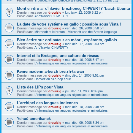
Publié dans
Troidigezh OpenOffice.org e brezhoneg (1.1.x, 2.x ha 3.x)
Mont en-dro ar c´hlavier brezhoneg C'HWERTY 'barzh Ubuntu
Dernier message par
drouizig
«
lun. janv. 12, 2009 8:22 pm
Publié dans
Ar c'hlavier C'HWERTY
La date de votre système en gallo : possible sous Vista !
Dernier message par
drouizig
«
ven. déc. 26, 2008 6:58 pm
Publié dans
Microsoft et le breton - Microsoft and the Breton language
Bien écrire sur ordinateur en māori, espéranto, gallois...
Dernier message par
drouizig
«
mer. déc. 17, 2008 5:03 pm
Publié dans
Ar c'hlavier C'HWERTY
Internet et la Bretagne, une culture de réseau
Dernier message par
drouizig
«
mar. déc. 16, 2008 5:47 pm
Publié dans
L'informatique en langues régionales et minoritaires
Kemennadenn a-berzh breizh-taiwan
Dernier message par
drouizig
«
dim. déc. 14, 2008 9:51 pm
Publié dans
Danvezioù all a-bep seurt
Liste des LIPs pour Vista
Dernier message par
drouizig
«
jeu. déc. 11, 2008 6:09 pm
Publié dans
L'informatique en langues régionales et minoritaires
L'archipel des langues indiennes
Dernier message par
drouizig
«
mer. déc. 10, 2008 2:48 pm
Publié dans
L'informatique en langues régionales et minoritaires
Yehoù amerikanek
Dernier message par
drouizig
«
mar. déc. 09, 2008 8:34 pm
Publié dans
L'informatique en langues régionales et minoritaires