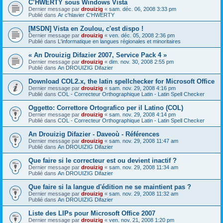
C’HWERTY sous Windows Vista
Dernier message par
drouizig
«
sam. déc. 06, 2008 3:33 pm
Publié dans
Ar c'hlavier C'HWERTY
[MSDN] Vista en Zoulou, c'est dispo !
Dernier message par
drouizig
«
ven. déc. 05, 2008 2:36 pm
Publié dans
L'informatique en langues régionales et minoritaires
« An Drouizig Difazier 2007, Service Pack 4 »
Dernier message par
drouizig
«
dim. nov. 30, 2008 2:55 pm
Publié dans
An DROUIZIG Difazier
Download COL2.x, the latin spellchecker for Microsoft Office
Dernier message par
drouizig
«
sam. nov. 29, 2008 4:16 pm
Publié dans
COL - Correcteur Orthographique Latin - Latin Spell Checker
Oggetto: Correttore Ortografico per il Latino (COL)
Dernier message par
drouizig
«
sam. nov. 29, 2008 4:14 pm
Publié dans
COL - Correcteur Orthographique Latin - Latin Spell Checker
An Drouizig Difazier - Daveoù - Références
Dernier message par
drouizig
«
sam. nov. 29, 2008 11:47 am
Publié dans
An DROUIZIG Difazier
Que faire si le correcteur est ou devient inactif ?
Dernier message par
drouizig
«
sam. nov. 29, 2008 11:34 am
Publié dans
An DROUIZIG Difazier
Que faire si la langue d'édition ne se maintient pas ?
Dernier message par
drouizig
«
sam. nov. 29, 2008 11:32 am
Publié dans
An DROUIZIG Difazier
Liste des LIPs pour Microsoft Office 2007
Dernier message par
drouizig
«
ven. nov. 21, 2008 1:20 pm