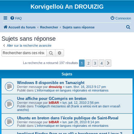
Korvigelloù An DROUIZIG
FAQ
Connexion
R
Accueil du forum
Rechercher
Sujets sans réponse
e
Sujets sans réponse
c
Aller sur la recherche avancée
h
Rechercher
Recherche avancée
e
1
2
3
4
Suivant
La recherche a retourné 197 résultats
r
c
Sujets
h
Windows 8 disponible en Tamazight
e
Dernier message par
drouizig
«
sam. févr. 16, 2013 9:17 pm
Publié dans
L'informatique en langues régionales et minoritaires
r
Une affiche pour GCompris en breton
Dernier message par
bIBAR
«
lun. juil. 12, 2010 2:56 pm
Publié dans
Troidigezh meziantoù all (frank a wirioù evit an darn vrasañ
anezho)
Ubuntu en breton dans l'école publique de Saint-Rvoal
Dernier message par
bIBAR
«
lun. juin 28, 2010 8:14 pm
Publié dans
L'informatique en langues régionales et minoritaires
Implijout Firefox (hag ar re all) e brezhoneg gant Linux ?