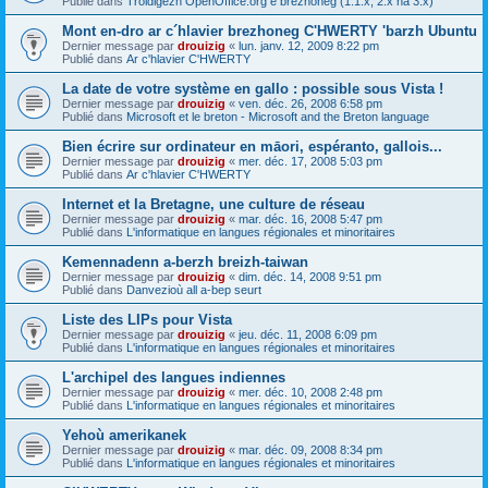
Publié dans
Troidigezh OpenOffice.org e brezhoneg (1.1.x, 2.x ha 3.x)
Mont en-dro ar c´hlavier brezhoneg C'HWERTY 'barzh Ubuntu
Dernier message par
drouizig
«
lun. janv. 12, 2009 8:22 pm
Publié dans
Ar c'hlavier C'HWERTY
La date de votre système en gallo : possible sous Vista !
Dernier message par
drouizig
«
ven. déc. 26, 2008 6:58 pm
Publié dans
Microsoft et le breton - Microsoft and the Breton language
Bien écrire sur ordinateur en māori, espéranto, gallois...
Dernier message par
drouizig
«
mer. déc. 17, 2008 5:03 pm
Publié dans
Ar c'hlavier C'HWERTY
Internet et la Bretagne, une culture de réseau
Dernier message par
drouizig
«
mar. déc. 16, 2008 5:47 pm
Publié dans
L'informatique en langues régionales et minoritaires
Kemennadenn a-berzh breizh-taiwan
Dernier message par
drouizig
«
dim. déc. 14, 2008 9:51 pm
Publié dans
Danvezioù all a-bep seurt
Liste des LIPs pour Vista
Dernier message par
drouizig
«
jeu. déc. 11, 2008 6:09 pm
Publié dans
L'informatique en langues régionales et minoritaires
L'archipel des langues indiennes
Dernier message par
drouizig
«
mer. déc. 10, 2008 2:48 pm
Publié dans
L'informatique en langues régionales et minoritaires
Yehoù amerikanek
Dernier message par
drouizig
«
mar. déc. 09, 2008 8:34 pm
Publié dans
L'informatique en langues régionales et minoritaires