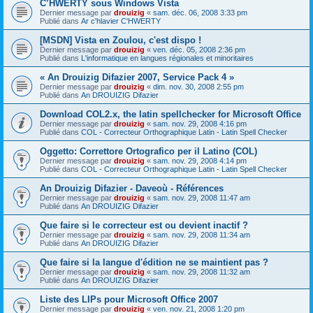
C’HWERTY sous Windows Vista
Dernier message par
drouizig
«
sam. déc. 06, 2008 3:33 pm
Publié dans
Ar c'hlavier C'HWERTY
[MSDN] Vista en Zoulou, c'est dispo !
Dernier message par
drouizig
«
ven. déc. 05, 2008 2:36 pm
Publié dans
L'informatique en langues régionales et minoritaires
« An Drouizig Difazier 2007, Service Pack 4 »
Dernier message par
drouizig
«
dim. nov. 30, 2008 2:55 pm
Publié dans
An DROUIZIG Difazier
Download COL2.x, the latin spellchecker for Microsoft Office
Dernier message par
drouizig
«
sam. nov. 29, 2008 4:16 pm
Publié dans
COL - Correcteur Orthographique Latin - Latin Spell Checker
Oggetto: Correttore Ortografico per il Latino (COL)
Dernier message par
drouizig
«
sam. nov. 29, 2008 4:14 pm
Publié dans
COL - Correcteur Orthographique Latin - Latin Spell Checker
An Drouizig Difazier - Daveoù - Références
Dernier message par
drouizig
«
sam. nov. 29, 2008 11:47 am
Publié dans
An DROUIZIG Difazier
Que faire si le correcteur est ou devient inactif ?
Dernier message par
drouizig
«
sam. nov. 29, 2008 11:34 am
Publié dans
An DROUIZIG Difazier
Que faire si la langue d'édition ne se maintient pas ?
Dernier message par
drouizig
«
sam. nov. 29, 2008 11:32 am
Publié dans
An DROUIZIG Difazier
Liste des LIPs pour Microsoft Office 2007
Dernier message par
drouizig
«
ven. nov. 21, 2008 1:20 pm