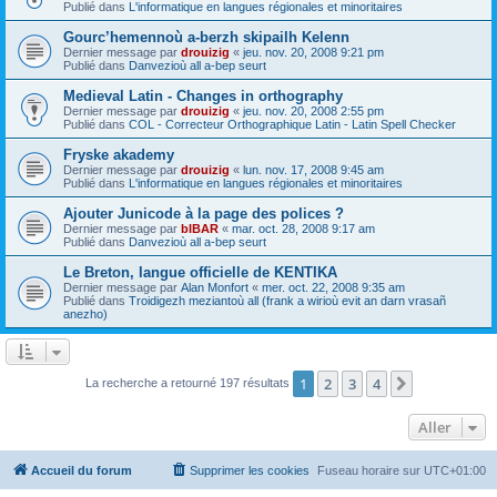
Publié dans
L'informatique en langues régionales et minoritaires
Gourc’hemennoù a-berzh skipailh Kelenn
Dernier message par
drouizig
«
jeu. nov. 20, 2008 9:21 pm
Publié dans
Danvezioù all a-bep seurt
Medieval Latin - Changes in orthography
Dernier message par
drouizig
«
jeu. nov. 20, 2008 2:55 pm
Publié dans
COL - Correcteur Orthographique Latin - Latin Spell Checker
Fryske akademy
Dernier message par
drouizig
«
lun. nov. 17, 2008 9:45 am
Publié dans
L'informatique en langues régionales et minoritaires
Ajouter Junicode à la page des polices ?
Dernier message par
bIBAR
«
mar. oct. 28, 2008 9:17 am
Publié dans
Danvezioù all a-bep seurt
Le Breton, langue officielle de KENTIKA
Dernier message par
Alan Monfort
«
mer. oct. 22, 2008 9:35 am
Publié dans
Troidigezh meziantoù all (frank a wirioù evit an darn vrasañ
anezho)
1
2
3
4
Suivant
La recherche a retourné 197 résultats
Aller
Accueil du forum
Supprimer les cookies
Fuseau horaire sur
UTC+01:00