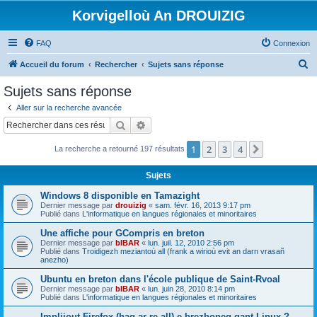
Korvigelloù An DROUIZIG
FAQ
Connexion
R
Accueil du forum
Rechercher
Sujets sans réponse
e
Sujets sans réponse
c
Aller sur la recherche avancée
h
Rechercher
Recherche avancée
e
1
2
3
4
Suivant
La recherche a retourné 197 résultats
r
c
Sujets
h
Windows 8 disponible en Tamazight
e
Dernier message par
drouizig
«
sam. févr. 16, 2013 9:17 pm
Publié dans
L'informatique en langues régionales et minoritaires
r
Une affiche pour GCompris en breton
Dernier message par
bIBAR
«
lun. juil. 12, 2010 2:56 pm
Publié dans
Troidigezh meziantoù all (frank a wirioù evit an darn vrasañ
anezho)
Ubuntu en breton dans l'école publique de Saint-Rvoal
Dernier message par
bIBAR
«
lun. juin 28, 2010 8:14 pm
Publié dans
L'informatique en langues régionales et minoritaires
Implijout Firefox (hag ar re all) e brezhoneg gant Linux ?