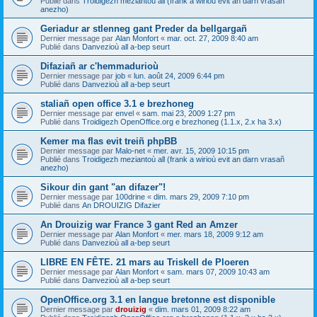
Publié dans
Troidigezh meziantoù all (frank a wirioù evit an darn vrasañ
anezho)
Geriadur ar stlenneg gant Preder da bellgargañ
Dernier message par
Alan Monfort
«
mar. oct. 27, 2009 8:40 am
Publié dans
Danvezioù all a-bep seurt
Difaziañ ar c'hemmadurioù
Dernier message par
job
«
lun. août 24, 2009 6:44 pm
Publié dans
Danvezioù all a-bep seurt
staliañ open office 3.1 e brezhoneg
Dernier message par
envel
«
sam. mai 23, 2009 1:27 pm
Publié dans
Troidigezh OpenOffice.org e brezhoneg (1.1.x, 2.x ha 3.x)
Kemer ma flas evit treiñ phpBB
Dernier message par
Malo-net
«
mer. avr. 15, 2009 10:15 pm
Publié dans
Troidigezh meziantoù all (frank a wirioù evit an darn vrasañ
anezho)
Sikour din gant "an difazer"!
Dernier message par
100drine
«
dim. mars 29, 2009 7:10 pm
Publié dans
An DROUIZIG Difazier
An Drouizig war France 3 gant Red an Amzer
Dernier message par
Alan Monfort
«
mer. mars 18, 2009 9:12 am
Publié dans
Danvezioù all a-bep seurt
LIBRE EN FÊTE. 21 mars au Triskell de Ploeren
Dernier message par
Alan Monfort
«
sam. mars 07, 2009 10:43 am
Publié dans
Danvezioù all a-bep seurt
OpenOffice.org 3.1 en langue bretonne est disponible
Dernier message par
drouizig
«
dim. mars 01, 2009 8:22 am