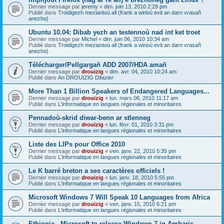
Dernier message par
jeremy
«
dim. juin 13, 2010 2:29 pm
Publié dans
Troidigezh meziantoù all (frank a wirioù evit an darn vrasañ
anezho)
Ubuntu 10.04: Dibab yezh an testennoù nad int ket troet
Dernier message par
Michel
«
dim. juin 06, 2010 10:34 am
Publié dans
Troidigezh meziantoù all (frank a wirioù evit an darn vrasañ
anezho)
Télécharger/Pellgargañ ADD 2007/HDA amañ
Dernier message par
drouizig
«
dim. avr. 04, 2010 10:24 am
Publié dans
An DROUIZIG Difazier
More Than 1 Billion Speakers of Endangered Languages...
Dernier message par
drouizig
«
lun. mars 08, 2010 11:17 am
Publié dans
L'informatique en langues régionales et minoritaires
Pennadoù-skrid diwar-benn ar stlenneg
Dernier message par
drouizig
«
lun. févr. 01, 2010 3:31 pm
Publié dans
L'informatique en langues régionales et minoritaires
Liste des LIPs pour Office 2010
Dernier message par
drouizig
«
ven. janv. 22, 2010 5:35 pm
Publié dans
L'informatique en langues régionales et minoritaires
Le K barré breton a ses caractères officiels !
Dernier message par
drouizig
«
lun. janv. 18, 2010 5:55 pm
Publié dans
L'informatique en langues régionales et minoritaires
Microsoft Windows 7 Will Speak 10 Languages from Africa
Dernier message par
drouizig
«
ven. janv. 15, 2010 6:21 pm
Publié dans
L'informatique en langues régionales et minoritaires
Ethiopia - Microsoft to release Windows 7 in Amharic