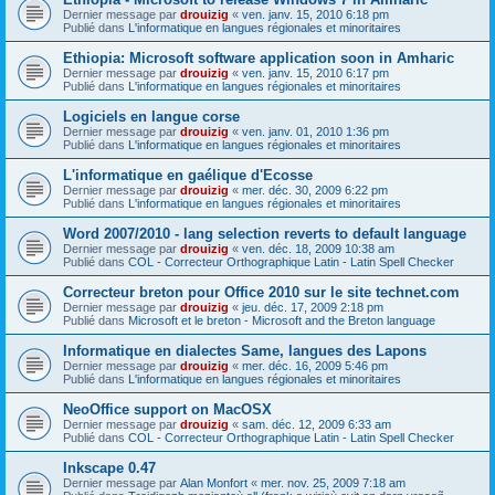
Dernier message par
drouizig
«
ven. janv. 15, 2010 6:18 pm
Publié dans
L'informatique en langues régionales et minoritaires
Ethiopia: Microsoft software application soon in Amharic
Dernier message par
drouizig
«
ven. janv. 15, 2010 6:17 pm
Publié dans
L'informatique en langues régionales et minoritaires
Logiciels en langue corse
Dernier message par
drouizig
«
ven. janv. 01, 2010 1:36 pm
Publié dans
L'informatique en langues régionales et minoritaires
L'informatique en gaélique d'Ecosse
Dernier message par
drouizig
«
mer. déc. 30, 2009 6:22 pm
Publié dans
L'informatique en langues régionales et minoritaires
Word 2007/2010 - lang selection reverts to default language
Dernier message par
drouizig
«
ven. déc. 18, 2009 10:38 am
Publié dans
COL - Correcteur Orthographique Latin - Latin Spell Checker
Correcteur breton pour Office 2010 sur le site technet.com
Dernier message par
drouizig
«
jeu. déc. 17, 2009 2:18 pm
Publié dans
Microsoft et le breton - Microsoft and the Breton language
Informatique en dialectes Same, langues des Lapons
Dernier message par
drouizig
«
mer. déc. 16, 2009 5:46 pm
Publié dans
L'informatique en langues régionales et minoritaires
NeoOffice support on MacOSX
Dernier message par
drouizig
«
sam. déc. 12, 2009 6:33 am
Publié dans
COL - Correcteur Orthographique Latin - Latin Spell Checker
Inkscape 0.47
Dernier message par
Alan Monfort
«
mer. nov. 25, 2009 7:18 am