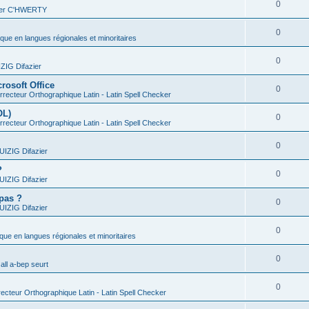
0
vier C'HWERTY
0
ique en langues régionales et minoritaires
0
IG Difazier
rosoft Office
0
recteur Orthographique Latin - Latin Spell Checker
OL)
0
recteur Orthographique Latin - Latin Spell Checker
0
IZIG Difazier
?
0
IZIG Difazier
 pas ?
0
IZIG Difazier
0
ique en langues régionales et minoritaires
0
all a-bep seurt
0
ecteur Orthographique Latin - Latin Spell Checker