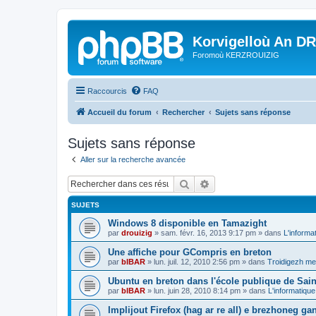
Korvigelloù An D
Foromoù KERZROUIZIG
Raccourcis
FAQ
Accueil du forum
Rechercher
Sujets sans réponse
Sujets sans réponse
Aller sur la recherche avancée
Rechercher
Recherche avancée
SUJETS
Windows 8 disponible en Tamazight
par
drouizig
»
sam. févr. 16, 2013 9:17 pm
» dans
L'informa
Une affiche pour GCompris en breton
par
bIBAR
»
lun. juil. 12, 2010 2:56 pm
» dans
Troidigezh mez
Ubuntu en breton dans l'école publique de Sain
par
bIBAR
»
lun. juin 28, 2010 8:14 pm
» dans
L'informatique
Implijout Firefox (hag ar re all) e brezhoneg ga