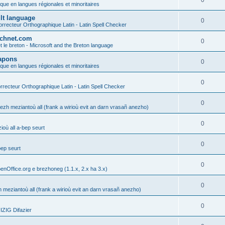
0
ique en langues régionales et minoritaires
ult language
0
rrecteur Orthographique Latin - Latin Spell Checker
technet.com
0
t le breton - Microsoft and the Breton language
Lapons
0
ique en langues régionales et minoritaires
0
recteur Orthographique Latin - Latin Spell Checker
0
gezh meziantoù all (frank a wirioù evit an darn vrasañ anezho)
0
où all a-bep seurt
0
bep seurt
0
enOffice.org e brezhoneg (1.1.x, 2.x ha 3.x)
0
h meziantoù all (frank a wirioù evit an darn vrasañ anezho)
0
ZIG Difazier