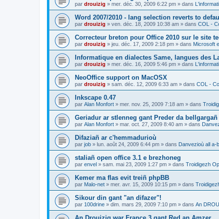
par
drouizig
»
mer. déc. 30, 2009 6:22 pm
» dans
L'informat
Word 2007/2010 - lang selection reverts to defa
par
drouizig
»
ven. déc. 18, 2009 10:38 am
» dans
COL - Co
Correcteur breton pour Office 2010 sur le site 
par
drouizig
»
jeu. déc. 17, 2009 2:18 pm
» dans
Microsoft e
Informatique en dialectes Same, langues des 
par
drouizig
»
mer. déc. 16, 2009 5:46 pm
» dans
L'informat
NeoOffice support on MacOSX
par
drouizig
»
sam. déc. 12, 2009 6:33 am
» dans
COL - Cor
Inkscape 0.47
par
Alan Monfort
»
mer. nov. 25, 2009 7:18 am
» dans
Troidi
Geriadur ar stlenneg gant Preder da bellgargañ
par
Alan Monfort
»
mar. oct. 27, 2009 8:40 am
» dans
Danvezi
Difaziañ ar c'hemmadurioù
par
job
»
lun. août 24, 2009 6:44 pm
» dans
Danvezioù all a-
staliañ open office 3.1 e brezhoneg
par
envel
»
sam. mai 23, 2009 1:27 pm
» dans
Troidigezh Op
Kemer ma flas evit treiñ phpBB
par
Malo-net
»
mer. avr. 15, 2009 10:15 pm
» dans
Troidigez
Sikour din gant "an difazer"!
par
100drine
»
dim. mars 29, 2009 7:10 pm
» dans
An DROUI
An Drouizig war France 3 gant Red an Amzer