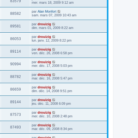
83579
mer. mars 18, 2009 9:12 am
par
Alan Monfort
88582
sam. mars 07, 2009 10:43 am
par
drouizig
89581
dim. mars 01, 2009 8:22 am
par
drouizig
86053
lun. janv. 12, 2009 8:22 pm
par
drouizig
89114
ven. déc. 26, 2008 6:58 pm
par
drouizig
90994
mer. déc. 17, 2008 5:03 pm
par
drouizig
88782
mar. déc. 16, 2008 5:47 pm
par
drouizig
86659
dim. déc. 14, 2008 9:51 pm
par
drouizig
89144
jeu. déc. 11, 2008 6:09 pm
par
drouizig
87573
mer. déc. 10, 2008 2:48 pm
par
drouizig
87493
mar. déc. 09, 2008 8:34 pm
par
drouizig