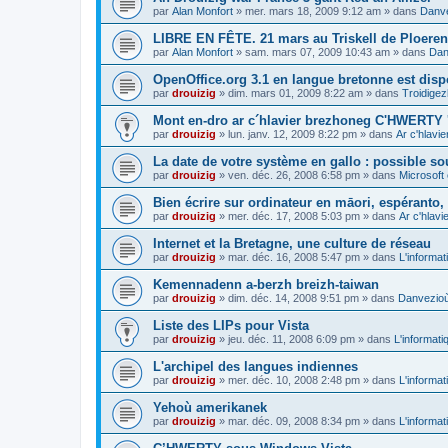
par
Alan Monfort
»
mer. mars 18, 2009 9:12 am
» dans
Danve
LIBRE EN FÊTE. 21 mars au Triskell de Ploeren
par
Alan Monfort
»
sam. mars 07, 2009 10:43 am
» dans
Dan
OpenOffice.org 3.1 en langue bretonne est disp
par
drouizig
»
dim. mars 01, 2009 8:22 am
» dans
Troidigez
Mont en-dro ar c´hlavier brezhoneg C'HWERTY 
par
drouizig
»
lun. janv. 12, 2009 8:22 pm
» dans
Ar c'hlav
La date de votre système en gallo : possible sou
par
drouizig
»
ven. déc. 26, 2008 6:58 pm
» dans
Microsoft 
Bien écrire sur ordinateur en māori, espéranto, g
par
drouizig
»
mer. déc. 17, 2008 5:03 pm
» dans
Ar c'hlav
Internet et la Bretagne, une culture de réseau
par
drouizig
»
mar. déc. 16, 2008 5:47 pm
» dans
L'informat
Kemennadenn a-berzh breizh-taiwan
par
drouizig
»
dim. déc. 14, 2008 9:51 pm
» dans
Danvezioù 
Liste des LIPs pour Vista
par
drouizig
»
jeu. déc. 11, 2008 6:09 pm
» dans
L'informati
L'archipel des langues indiennes
par
drouizig
»
mer. déc. 10, 2008 2:48 pm
» dans
L'informat
Yehoù amerikanek
par
drouizig
»
mar. déc. 09, 2008 8:34 pm
» dans
L'informat