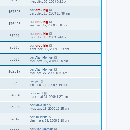
87526
mer. déc. 30, 2009 6:22 pm
par
drouizig
157695
ven. déc. 18, 2009 10:38 am
par
drouizig
176435
jeu. déc. 17, 2009 2:18 pm
par
drouizig
87596
mer. déc. 16, 2009 5:46 pm
par
drouizig
89967
sam. déc. 12, 2009 6:33 am
par
Alan Monfort
85021
mer. nov. 25, 2009 7:18 am
par
Alan Monfort
162317
mar. oct. 27, 2009 8:40 am
par
job
83541
lun. août 24, 2009 6:44 pm
par
envel
84804
sam. mai 23, 2009 1:27 pm
par
Malo-net
85398
mer. avr. 15, 2009 10:15 pm
par
100drine
84147
dim. mars 29, 2009 7:10 pm
par
Alan Monfort