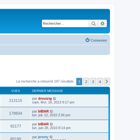
Rechercher
Recherche avancé
Connexion
1
2
3
4
Suivant
La recherche a retourné 197 résultats
VUES
DERNIER MESSAGE
par
drouizig
213115
sam. févr. 16, 2013 9:17 pm
par
bIBAR
179934
lun. juil. 12, 2010 2:56 pm
par
bIBAR
92177
lun. juin 28, 2010 8:14 pm
par
jeremy
85195