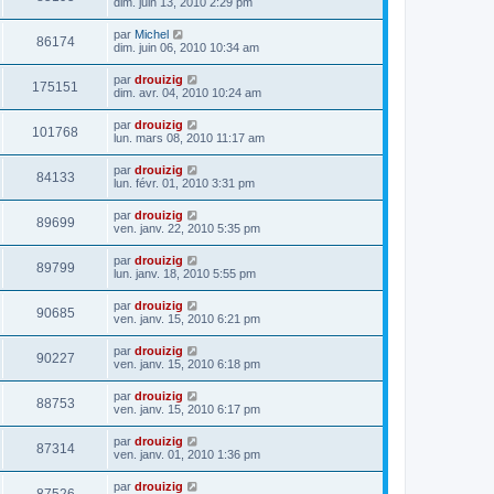
dim. juin 13, 2010 2:29 pm
par
Michel
86174
dim. juin 06, 2010 10:34 am
par
drouizig
175151
dim. avr. 04, 2010 10:24 am
par
drouizig
101768
lun. mars 08, 2010 11:17 am
par
drouizig
84133
lun. févr. 01, 2010 3:31 pm
par
drouizig
89699
ven. janv. 22, 2010 5:35 pm
par
drouizig
89799
lun. janv. 18, 2010 5:55 pm
par
drouizig
90685
ven. janv. 15, 2010 6:21 pm
par
drouizig
90227
ven. janv. 15, 2010 6:18 pm
par
drouizig
88753
ven. janv. 15, 2010 6:17 pm
par
drouizig
87314
ven. janv. 01, 2010 1:36 pm
par
drouizig