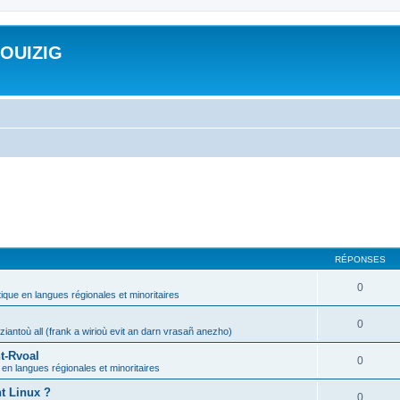
ROUIZIG
RÉPONSES
0
tique en langues régionales et minoritaires
0
iantoù all (frank a wirioù evit an darn vrasañ anezho)
t-Rvoal
0
 en langues régionales et minoritaires
nt Linux ?
0