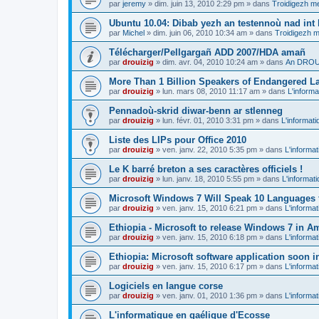
par
jeremy
»
dim. juin 13, 2010 2:29 pm
» dans
Troidigezh me
Ubuntu 10.04: Dibab yezh an testennoù nad int k
par
Michel
»
dim. juin 06, 2010 10:34 am
» dans
Troidigezh m
Télécharger/Pellgargañ ADD 2007/HDA amañ
par
drouizig
»
dim. avr. 04, 2010 10:24 am
» dans
An DROUI
More Than 1 Billion Speakers of Endangered L
par
drouizig
»
lun. mars 08, 2010 11:17 am
» dans
L'informa
Pennadoù-skrid diwar-benn ar stlenneg
par
drouizig
»
lun. févr. 01, 2010 3:31 pm
» dans
L'informati
Liste des LIPs pour Office 2010
par
drouizig
»
ven. janv. 22, 2010 5:35 pm
» dans
L'informat
Le K barré breton a ses caractères officiels !
par
drouizig
»
lun. janv. 18, 2010 5:55 pm
» dans
L'informat
Microsoft Windows 7 Will Speak 10 Languages 
par
drouizig
»
ven. janv. 15, 2010 6:21 pm
» dans
L'informat
Ethiopia - Microsoft to release Windows 7 in A
par
drouizig
»
ven. janv. 15, 2010 6:18 pm
» dans
L'informat
Ethiopia: Microsoft software application soon 
par
drouizig
»
ven. janv. 15, 2010 6:17 pm
» dans
L'informat
Logiciels en langue corse
par
drouizig
»
ven. janv. 01, 2010 1:36 pm
» dans
L'informat
L'informatique en gaélique d'Ecosse