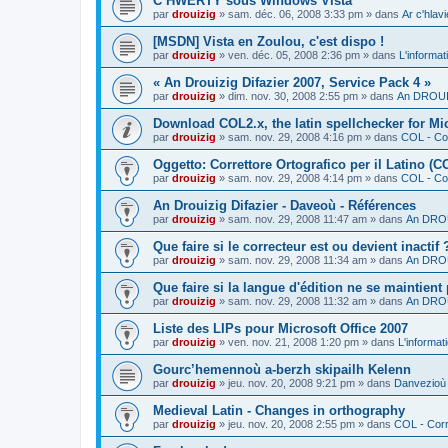
C’HWERTY sous Windows Vista
par
drouizig
»
sam. déc. 06, 2008 3:33 pm
» dans
Ar c'hla
[MSDN] Vista en Zoulou, c'est dispo !
par
drouizig
»
ven. déc. 05, 2008 2:36 pm
» dans
L'informat
« An Drouizig Difazier 2007, Service Pack 4 »
par
drouizig
»
dim. nov. 30, 2008 2:55 pm
» dans
An DROUIZ
Download COL2.x, the latin spellchecker for Mic
par
drouizig
»
sam. nov. 29, 2008 4:16 pm
» dans
COL - Cor
Oggetto: Correttore Ortografico per il Latino (C
par
drouizig
»
sam. nov. 29, 2008 4:14 pm
» dans
COL - Cor
An Drouizig Difazier - Daveoù - Références
par
drouizig
»
sam. nov. 29, 2008 11:47 am
» dans
An DROU
Que faire si le correcteur est ou devient inactif 
par
drouizig
»
sam. nov. 29, 2008 11:34 am
» dans
An DROU
Que faire si la langue d'édition ne se maintient
par
drouizig
»
sam. nov. 29, 2008 11:32 am
» dans
An DROU
Liste des LIPs pour Microsoft Office 2007
par
drouizig
»
ven. nov. 21, 2008 1:20 pm
» dans
L'informat
Gourc’hemennoù a-berzh skipailh Kelenn
par
drouizig
»
jeu. nov. 20, 2008 9:21 pm
» dans
Danvezioù 
Medieval Latin - Changes in orthography
par
drouizig
»
jeu. nov. 20, 2008 2:55 pm
» dans
COL - Corr