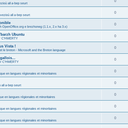
0
zioù all a-bep seurt
0
vezioù all a-bep seurt
onible
0
h OpenOffice.org e brezhoneg (1.1.x, 2.x ha 3.x)
'barzh Ubuntu
0
ier C'HWERTY
s Vista !
0
et le breton - Microsoft and the Breton language
allois...
0
ier C'HWERTY
0
ique en langues régionales et minoritaires
0
all a-bep seurt
0
que en langues régionales et minoritaires
0
ique en langues régionales et minoritaires
0
ique en langues régionales et minoritaires