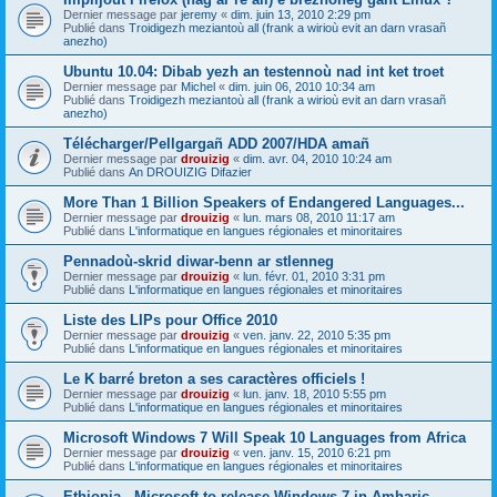
Dernier message par
jeremy
«
dim. juin 13, 2010 2:29 pm
Publié dans
Troidigezh meziantoù all (frank a wirioù evit an darn vrasañ
anezho)
Ubuntu 10.04: Dibab yezh an testennoù nad int ket troet
Dernier message par
Michel
«
dim. juin 06, 2010 10:34 am
Publié dans
Troidigezh meziantoù all (frank a wirioù evit an darn vrasañ
anezho)
Télécharger/Pellgargañ ADD 2007/HDA amañ
Dernier message par
drouizig
«
dim. avr. 04, 2010 10:24 am
Publié dans
An DROUIZIG Difazier
More Than 1 Billion Speakers of Endangered Languages...
Dernier message par
drouizig
«
lun. mars 08, 2010 11:17 am
Publié dans
L'informatique en langues régionales et minoritaires
Pennadoù-skrid diwar-benn ar stlenneg
Dernier message par
drouizig
«
lun. févr. 01, 2010 3:31 pm
Publié dans
L'informatique en langues régionales et minoritaires
Liste des LIPs pour Office 2010
Dernier message par
drouizig
«
ven. janv. 22, 2010 5:35 pm
Publié dans
L'informatique en langues régionales et minoritaires
Le K barré breton a ses caractères officiels !
Dernier message par
drouizig
«
lun. janv. 18, 2010 5:55 pm
Publié dans
L'informatique en langues régionales et minoritaires
Microsoft Windows 7 Will Speak 10 Languages from Africa
Dernier message par
drouizig
«
ven. janv. 15, 2010 6:21 pm
Publié dans
L'informatique en langues régionales et minoritaires
Ethiopia - Microsoft to release Windows 7 in Amharic