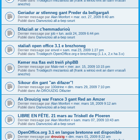
Publié dans
Troidigezh meziantoù all (frank a wirioù evit an darn vrasañ
anezho)
Geriadur ar stlenneg gant Preder da bellgargañ
Dernier message par
Alan Monfort
«
mar. oct. 27, 2009 8:40 am
Publié dans
Danvezioù all a-bep seurt
Difaziañ ar c'hemmadurioù
Dernier message par
job
«
lun. août 24, 2009 6:44 pm
Publié dans
Danvezioù all a-bep seurt
staliañ open office 3.1 e brezhoneg
Dernier message par
envel
«
sam. mai 23, 2009 1:27 pm
Publié dans
Troidigezh OpenOffice.org e brezhoneg (1.1.x, 2.x ha 3.x)
Kemer ma flas evit treiñ phpBB
Dernier message par
Malo-net
«
mer. avr. 15, 2009 10:15 pm
Publié dans
Troidigezh meziantoù all (frank a wirioù evit an darn vrasañ
anezho)
Sikour din gant "an difazer"!
Dernier message par
100drine
«
dim. mars 29, 2009 7:10 pm
Publié dans
An DROUIZIG Difazier
An Drouizig war France 3 gant Red an Amzer
Dernier message par
Alan Monfort
«
mer. mars 18, 2009 9:12 am
Publié dans
Danvezioù all a-bep seurt
LIBRE EN FÊTE. 21 mars au Triskell de Ploeren
Dernier message par
Alan Monfort
«
sam. mars 07, 2009 10:43 am
Publié dans
Danvezioù all a-bep seurt
OpenOffice.org 3.1 en langue bretonne est disponible
Dernier message par
drouizig
«
dim. mars 01, 2009 8:22 am