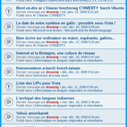
Publié dans
Troidigezh OpenOffice.org e brezhoneg (1.1.x, 2.x ha 3.x)
Mont en-dro ar c´hlavier brezhoneg C'HWERTY 'barzh Ubuntu
Dernier message par
drouizig
«
lun. janv. 12, 2009 8:22 pm
Publié dans
Ar c'hlavier C'HWERTY
La date de votre système en gallo : possible sous Vista !
Dernier message par
drouizig
«
ven. déc. 26, 2008 6:58 pm
Publié dans
Microsoft et le breton - Microsoft and the Breton language
Bien écrire sur ordinateur en māori, espéranto, gallois...
Dernier message par
drouizig
«
mer. déc. 17, 2008 5:03 pm
Publié dans
Ar c'hlavier C'HWERTY
Internet et la Bretagne, une culture de réseau
Dernier message par
drouizig
«
mar. déc. 16, 2008 5:47 pm
Publié dans
L'informatique en langues régionales et minoritaires
Kemennadenn a-berzh breizh-taiwan
Dernier message par
drouizig
«
dim. déc. 14, 2008 9:51 pm
Publié dans
Danvezioù all a-bep seurt
Liste des LIPs pour Vista
Dernier message par
drouizig
«
jeu. déc. 11, 2008 6:09 pm
Publié dans
L'informatique en langues régionales et minoritaires
L'archipel des langues indiennes
Dernier message par
drouizig
«
mer. déc. 10, 2008 2:48 pm
Publié dans
L'informatique en langues régionales et minoritaires
Yehoù amerikanek
Dernier message par
drouizig
«
mar. déc. 09, 2008 8:34 pm
Publié dans
L'informatique en langues régionales et minoritaires