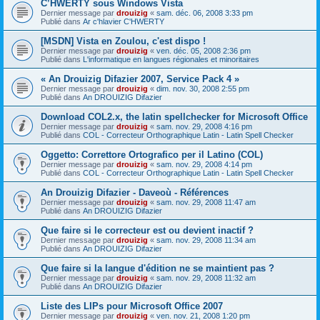
C’HWERTY sous Windows Vista
Dernier message par
drouizig
«
sam. déc. 06, 2008 3:33 pm
Publié dans
Ar c'hlavier C'HWERTY
[MSDN] Vista en Zoulou, c'est dispo !
Dernier message par
drouizig
«
ven. déc. 05, 2008 2:36 pm
Publié dans
L'informatique en langues régionales et minoritaires
« An Drouizig Difazier 2007, Service Pack 4 »
Dernier message par
drouizig
«
dim. nov. 30, 2008 2:55 pm
Publié dans
An DROUIZIG Difazier
Download COL2.x, the latin spellchecker for Microsoft Office
Dernier message par
drouizig
«
sam. nov. 29, 2008 4:16 pm
Publié dans
COL - Correcteur Orthographique Latin - Latin Spell Checker
Oggetto: Correttore Ortografico per il Latino (COL)
Dernier message par
drouizig
«
sam. nov. 29, 2008 4:14 pm
Publié dans
COL - Correcteur Orthographique Latin - Latin Spell Checker
An Drouizig Difazier - Daveoù - Références
Dernier message par
drouizig
«
sam. nov. 29, 2008 11:47 am
Publié dans
An DROUIZIG Difazier
Que faire si le correcteur est ou devient inactif ?
Dernier message par
drouizig
«
sam. nov. 29, 2008 11:34 am
Publié dans
An DROUIZIG Difazier
Que faire si la langue d'édition ne se maintient pas ?
Dernier message par
drouizig
«
sam. nov. 29, 2008 11:32 am
Publié dans
An DROUIZIG Difazier
Liste des LIPs pour Microsoft Office 2007
Dernier message par
drouizig
«
ven. nov. 21, 2008 1:20 pm