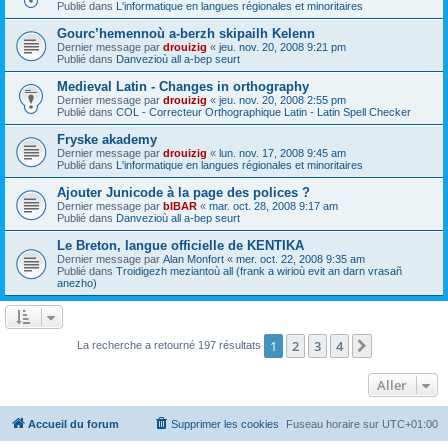
Publié dans
L'informatique en langues régionales et minoritaires
Gourc’hemennoù a-berzh skipailh Kelenn
Dernier message par
drouizig
«
jeu. nov. 20, 2008 9:21 pm
Publié dans
Danvezioù all a-bep seurt
Medieval Latin - Changes in orthography
Dernier message par
drouizig
«
jeu. nov. 20, 2008 2:55 pm
Publié dans
COL - Correcteur Orthographique Latin - Latin Spell Checker
Fryske akademy
Dernier message par
drouizig
«
lun. nov. 17, 2008 9:45 am
Publié dans
L'informatique en langues régionales et minoritaires
Ajouter Junicode à la page des polices ?
Dernier message par
bIBAR
«
mar. oct. 28, 2008 9:17 am
Publié dans
Danvezioù all a-bep seurt
Le Breton, langue officielle de KENTIKA
Dernier message par
Alan Monfort
«
mer. oct. 22, 2008 9:35 am
Publié dans
Troidigezh meziantoù all (frank a wirioù evit an darn vrasañ
anezho)
1
2
3
4
Suivant
La recherche a retourné 197 résultats
Aller
Accueil du forum
Supprimer les cookies
Fuseau horaire sur
UTC+01:00