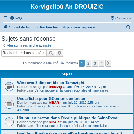
Korvigelloù An DROUIZIG
FAQ
Connexion
R
Accueil du forum
Rechercher
Sujets sans réponse
e
Sujets sans réponse
c
Aller sur la recherche avancée
h
Rechercher
Recherche avancée
e
1
2
3
4
Suivant
La recherche a retourné 197 résultats
r
c
Sujets
h
Windows 8 disponible en Tamazight
e
Dernier message par
drouizig
«
sam. févr. 16, 2013 9:17 pm
Publié dans
L'informatique en langues régionales et minoritaires
r
Une affiche pour GCompris en breton
Dernier message par
bIBAR
«
lun. juil. 12, 2010 2:56 pm
Publié dans
Troidigezh meziantoù all (frank a wirioù evit an darn vrasañ
anezho)
Ubuntu en breton dans l'école publique de Saint-Rvoal
Dernier message par
bIBAR
«
lun. juin 28, 2010 8:14 pm
Publié dans
L'informatique en langues régionales et minoritaires
Implijout Firefox (hag ar re all) e brezhoneg gant Linux ?