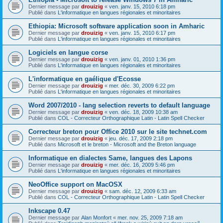
Dernier message par
drouizig
«
ven. janv. 15, 2010 6:18 pm
Publié dans
L'informatique en langues régionales et minoritaires
Ethiopia: Microsoft software application soon in Amharic
Dernier message par
drouizig
«
ven. janv. 15, 2010 6:17 pm
Publié dans
L'informatique en langues régionales et minoritaires
Logiciels en langue corse
Dernier message par
drouizig
«
ven. janv. 01, 2010 1:36 pm
Publié dans
L'informatique en langues régionales et minoritaires
L'informatique en gaélique d'Ecosse
Dernier message par
drouizig
«
mer. déc. 30, 2009 6:22 pm
Publié dans
L'informatique en langues régionales et minoritaires
Word 2007/2010 - lang selection reverts to default language
Dernier message par
drouizig
«
ven. déc. 18, 2009 10:38 am
Publié dans
COL - Correcteur Orthographique Latin - Latin Spell Checker
Correcteur breton pour Office 2010 sur le site technet.com
Dernier message par
drouizig
«
jeu. déc. 17, 2009 2:18 pm
Publié dans
Microsoft et le breton - Microsoft and the Breton language
Informatique en dialectes Same, langues des Lapons
Dernier message par
drouizig
«
mer. déc. 16, 2009 5:46 pm
Publié dans
L'informatique en langues régionales et minoritaires
NeoOffice support on MacOSX
Dernier message par
drouizig
«
sam. déc. 12, 2009 6:33 am
Publié dans
COL - Correcteur Orthographique Latin - Latin Spell Checker
Inkscape 0.47
Dernier message par
Alan Monfort
«
mer. nov. 25, 2009 7:18 am