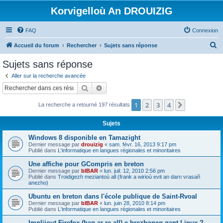
Korvigelloù An DROUIZIG
FAQ
Connexion
R
Accueil du forum
Rechercher
Sujets sans réponse
e
Sujets sans réponse
c
Aller sur la recherche avancée
h
Rechercher
Recherche avancée
e
1
2
3
4
Suivant
La recherche a retourné 197 résultats
r
c
Sujets
h
Windows 8 disponible en Tamazight
e
Dernier message par
drouizig
«
sam. févr. 16, 2013 9:17 pm
Publié dans
L'informatique en langues régionales et minoritaires
r
Une affiche pour GCompris en breton
Dernier message par
bIBAR
«
lun. juil. 12, 2010 2:56 pm
Publié dans
Troidigezh meziantoù all (frank a wirioù evit an darn vrasañ
anezho)
Ubuntu en breton dans l'école publique de Saint-Rvoal
Dernier message par
bIBAR
«
lun. juin 28, 2010 8:14 pm
Publié dans
L'informatique en langues régionales et minoritaires
Implijout Firefox (hag ar re all) e brezhoneg gant Linux ?