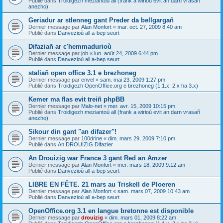
Publié dans
Troidigezh meziantoù all (frank a wirioù evit an darn vrasañ
anezho)
Geriadur ar stlenneg gant Preder da bellgargañ
Dernier message par
Alan Monfort
«
mar. oct. 27, 2009 8:40 am
Publié dans
Danvezioù all a-bep seurt
Difaziañ ar c'hemmadurioù
Dernier message par
job
«
lun. août 24, 2009 6:44 pm
Publié dans
Danvezioù all a-bep seurt
staliañ open office 3.1 e brezhoneg
Dernier message par
envel
«
sam. mai 23, 2009 1:27 pm
Publié dans
Troidigezh OpenOffice.org e brezhoneg (1.1.x, 2.x ha 3.x)
Kemer ma flas evit treiñ phpBB
Dernier message par
Malo-net
«
mer. avr. 15, 2009 10:15 pm
Publié dans
Troidigezh meziantoù all (frank a wirioù evit an darn vrasañ
anezho)
Sikour din gant "an difazer"!
Dernier message par
100drine
«
dim. mars 29, 2009 7:10 pm
Publié dans
An DROUIZIG Difazier
An Drouizig war France 3 gant Red an Amzer
Dernier message par
Alan Monfort
«
mer. mars 18, 2009 9:12 am
Publié dans
Danvezioù all a-bep seurt
LIBRE EN FÊTE. 21 mars au Triskell de Ploeren
Dernier message par
Alan Monfort
«
sam. mars 07, 2009 10:43 am
Publié dans
Danvezioù all a-bep seurt
OpenOffice.org 3.1 en langue bretonne est disponible
Dernier message par
drouizig
«
dim. mars 01, 2009 8:22 am