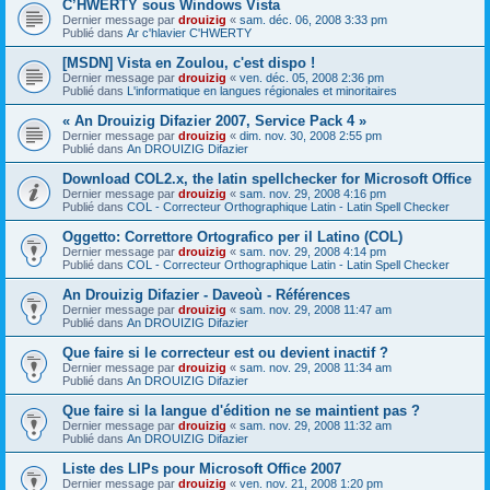
C’HWERTY sous Windows Vista
Dernier message par
drouizig
«
sam. déc. 06, 2008 3:33 pm
Publié dans
Ar c'hlavier C'HWERTY
[MSDN] Vista en Zoulou, c'est dispo !
Dernier message par
drouizig
«
ven. déc. 05, 2008 2:36 pm
Publié dans
L'informatique en langues régionales et minoritaires
« An Drouizig Difazier 2007, Service Pack 4 »
Dernier message par
drouizig
«
dim. nov. 30, 2008 2:55 pm
Publié dans
An DROUIZIG Difazier
Download COL2.x, the latin spellchecker for Microsoft Office
Dernier message par
drouizig
«
sam. nov. 29, 2008 4:16 pm
Publié dans
COL - Correcteur Orthographique Latin - Latin Spell Checker
Oggetto: Correttore Ortografico per il Latino (COL)
Dernier message par
drouizig
«
sam. nov. 29, 2008 4:14 pm
Publié dans
COL - Correcteur Orthographique Latin - Latin Spell Checker
An Drouizig Difazier - Daveoù - Références
Dernier message par
drouizig
«
sam. nov. 29, 2008 11:47 am
Publié dans
An DROUIZIG Difazier
Que faire si le correcteur est ou devient inactif ?
Dernier message par
drouizig
«
sam. nov. 29, 2008 11:34 am
Publié dans
An DROUIZIG Difazier
Que faire si la langue d'édition ne se maintient pas ?
Dernier message par
drouizig
«
sam. nov. 29, 2008 11:32 am
Publié dans
An DROUIZIG Difazier
Liste des LIPs pour Microsoft Office 2007
Dernier message par
drouizig
«
ven. nov. 21, 2008 1:20 pm