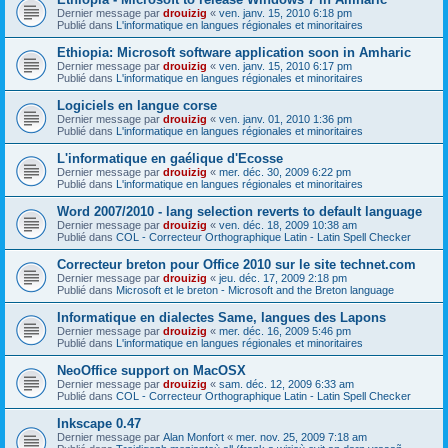
Dernier message par
drouizig
«
ven. janv. 15, 2010 6:18 pm
Publié dans
L'informatique en langues régionales et minoritaires
Ethiopia: Microsoft software application soon in Amharic
Dernier message par
drouizig
«
ven. janv. 15, 2010 6:17 pm
Publié dans
L'informatique en langues régionales et minoritaires
Logiciels en langue corse
Dernier message par
drouizig
«
ven. janv. 01, 2010 1:36 pm
Publié dans
L'informatique en langues régionales et minoritaires
L'informatique en gaélique d'Ecosse
Dernier message par
drouizig
«
mer. déc. 30, 2009 6:22 pm
Publié dans
L'informatique en langues régionales et minoritaires
Word 2007/2010 - lang selection reverts to default language
Dernier message par
drouizig
«
ven. déc. 18, 2009 10:38 am
Publié dans
COL - Correcteur Orthographique Latin - Latin Spell Checker
Correcteur breton pour Office 2010 sur le site technet.com
Dernier message par
drouizig
«
jeu. déc. 17, 2009 2:18 pm
Publié dans
Microsoft et le breton - Microsoft and the Breton language
Informatique en dialectes Same, langues des Lapons
Dernier message par
drouizig
«
mer. déc. 16, 2009 5:46 pm
Publié dans
L'informatique en langues régionales et minoritaires
NeoOffice support on MacOSX
Dernier message par
drouizig
«
sam. déc. 12, 2009 6:33 am
Publié dans
COL - Correcteur Orthographique Latin - Latin Spell Checker
Inkscape 0.47
Dernier message par
Alan Monfort
«
mer. nov. 25, 2009 7:18 am