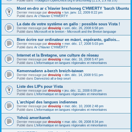
Publié dans
Troidigezh OpenOffice.org e brezhoneg (1.1.x, 2.x ha 3.x)
Mont en-dro ar c´hlavier brezhoneg C'HWERTY 'barzh Ubuntu
Dernier message par
drouizig
«
lun. janv. 12, 2009 8:22 pm
Publié dans
Ar c'hlavier C'HWERTY
La date de votre système en gallo : possible sous Vista !
Dernier message par
drouizig
«
ven. déc. 26, 2008 6:58 pm
Publié dans
Microsoft et le breton - Microsoft and the Breton language
Bien écrire sur ordinateur en māori, espéranto, gallois...
Dernier message par
drouizig
«
mer. déc. 17, 2008 5:03 pm
Publié dans
Ar c'hlavier C'HWERTY
Internet et la Bretagne, une culture de réseau
Dernier message par
drouizig
«
mar. déc. 16, 2008 5:47 pm
Publié dans
L'informatique en langues régionales et minoritaires
Kemennadenn a-berzh breizh-taiwan
Dernier message par
drouizig
«
dim. déc. 14, 2008 9:51 pm
Publié dans
Danvezioù all a-bep seurt
Liste des LIPs pour Vista
Dernier message par
drouizig
«
jeu. déc. 11, 2008 6:09 pm
Publié dans
L'informatique en langues régionales et minoritaires
L'archipel des langues indiennes
Dernier message par
drouizig
«
mer. déc. 10, 2008 2:48 pm
Publié dans
L'informatique en langues régionales et minoritaires
Yehoù amerikanek
Dernier message par
drouizig
«
mar. déc. 09, 2008 8:34 pm
Publié dans
L'informatique en langues régionales et minoritaires