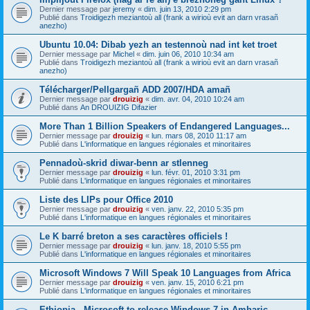
Dernier message par
jeremy
«
dim. juin 13, 2010 2:29 pm
Publié dans
Troidigezh meziantoù all (frank a wirioù evit an darn vrasañ
anezho)
Ubuntu 10.04: Dibab yezh an testennoù nad int ket troet
Dernier message par
Michel
«
dim. juin 06, 2010 10:34 am
Publié dans
Troidigezh meziantoù all (frank a wirioù evit an darn vrasañ
anezho)
Télécharger/Pellgargañ ADD 2007/HDA amañ
Dernier message par
drouizig
«
dim. avr. 04, 2010 10:24 am
Publié dans
An DROUIZIG Difazier
More Than 1 Billion Speakers of Endangered Languages...
Dernier message par
drouizig
«
lun. mars 08, 2010 11:17 am
Publié dans
L'informatique en langues régionales et minoritaires
Pennadoù-skrid diwar-benn ar stlenneg
Dernier message par
drouizig
«
lun. févr. 01, 2010 3:31 pm
Publié dans
L'informatique en langues régionales et minoritaires
Liste des LIPs pour Office 2010
Dernier message par
drouizig
«
ven. janv. 22, 2010 5:35 pm
Publié dans
L'informatique en langues régionales et minoritaires
Le K barré breton a ses caractères officiels !
Dernier message par
drouizig
«
lun. janv. 18, 2010 5:55 pm
Publié dans
L'informatique en langues régionales et minoritaires
Microsoft Windows 7 Will Speak 10 Languages from Africa
Dernier message par
drouizig
«
ven. janv. 15, 2010 6:21 pm
Publié dans
L'informatique en langues régionales et minoritaires
Ethiopia - Microsoft to release Windows 7 in Amharic