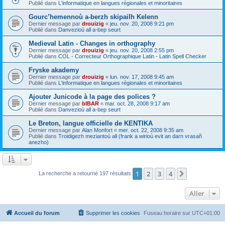
Publié dans
L'informatique en langues régionales et minoritaires
Gourc’hemennoù a-berzh skipailh Kelenn
Dernier message par
drouizig
«
jeu. nov. 20, 2008 9:21 pm
Publié dans
Danvezioù all a-bep seurt
Medieval Latin - Changes in orthography
Dernier message par
drouizig
«
jeu. nov. 20, 2008 2:55 pm
Publié dans
COL - Correcteur Orthographique Latin - Latin Spell Checker
Fryske akademy
Dernier message par
drouizig
«
lun. nov. 17, 2008 9:45 am
Publié dans
L'informatique en langues régionales et minoritaires
Ajouter Junicode à la page des polices ?
Dernier message par
bIBAR
«
mar. oct. 28, 2008 9:17 am
Publié dans
Danvezioù all a-bep seurt
Le Breton, langue officielle de KENTIKA
Dernier message par
Alan Monfort
«
mer. oct. 22, 2008 9:35 am
Publié dans
Troidigezh meziantoù all (frank a wirioù evit an darn vrasañ
anezho)
1
2
3
4
Suivant
La recherche a retourné 197 résultats
Aller
Accueil du forum
Supprimer les cookies
Fuseau horaire sur
UTC+01:00