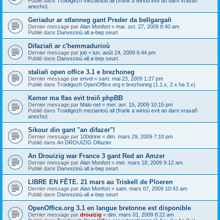
Publié dans
Troidigezh meziantoù all (frank a wirioù evit an darn vrasañ
anezho)
Geriadur ar stlenneg gant Preder da bellgargañ
Dernier message par
Alan Monfort
«
mar. oct. 27, 2009 8:40 am
Publié dans
Danvezioù all a-bep seurt
Difaziañ ar c'hemmadurioù
Dernier message par
job
«
lun. août 24, 2009 6:44 pm
Publié dans
Danvezioù all a-bep seurt
staliañ open office 3.1 e brezhoneg
Dernier message par
envel
«
sam. mai 23, 2009 1:27 pm
Publié dans
Troidigezh OpenOffice.org e brezhoneg (1.1.x, 2.x ha 3.x)
Kemer ma flas evit treiñ phpBB
Dernier message par
Malo-net
«
mer. avr. 15, 2009 10:15 pm
Publié dans
Troidigezh meziantoù all (frank a wirioù evit an darn vrasañ
anezho)
Sikour din gant "an difazer"!
Dernier message par
100drine
«
dim. mars 29, 2009 7:10 pm
Publié dans
An DROUIZIG Difazier
An Drouizig war France 3 gant Red an Amzer
Dernier message par
Alan Monfort
«
mer. mars 18, 2009 9:12 am
Publié dans
Danvezioù all a-bep seurt
LIBRE EN FÊTE. 21 mars au Triskell de Ploeren
Dernier message par
Alan Monfort
«
sam. mars 07, 2009 10:43 am
Publié dans
Danvezioù all a-bep seurt
OpenOffice.org 3.1 en langue bretonne est disponible
Dernier message par
drouizig
«
dim. mars 01, 2009 8:22 am