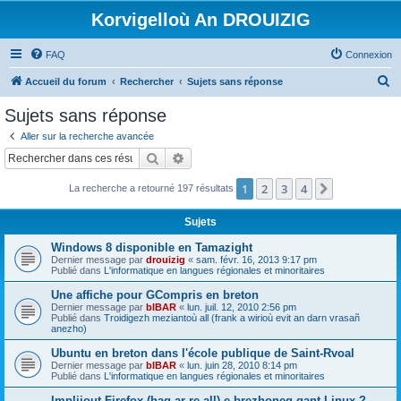
Korvigelloù An DROUIZIG
FAQ
Connexion
R
Accueil du forum
Rechercher
Sujets sans réponse
e
Sujets sans réponse
c
Aller sur la recherche avancée
h
Rechercher
Recherche avancée
e
1
2
3
4
Suivant
La recherche a retourné 197 résultats
r
c
Sujets
h
Windows 8 disponible en Tamazight
e
Dernier message par
drouizig
«
sam. févr. 16, 2013 9:17 pm
Publié dans
L'informatique en langues régionales et minoritaires
r
Une affiche pour GCompris en breton
Dernier message par
bIBAR
«
lun. juil. 12, 2010 2:56 pm
Publié dans
Troidigezh meziantoù all (frank a wirioù evit an darn vrasañ
anezho)
Ubuntu en breton dans l'école publique de Saint-Rvoal
Dernier message par
bIBAR
«
lun. juin 28, 2010 8:14 pm
Publié dans
L'informatique en langues régionales et minoritaires
Implijout Firefox (hag ar re all) e brezhoneg gant Linux ?