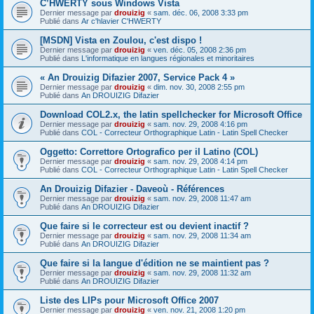
C’HWERTY sous Windows Vista
Dernier message par
drouizig
«
sam. déc. 06, 2008 3:33 pm
Publié dans
Ar c'hlavier C'HWERTY
[MSDN] Vista en Zoulou, c'est dispo !
Dernier message par
drouizig
«
ven. déc. 05, 2008 2:36 pm
Publié dans
L'informatique en langues régionales et minoritaires
« An Drouizig Difazier 2007, Service Pack 4 »
Dernier message par
drouizig
«
dim. nov. 30, 2008 2:55 pm
Publié dans
An DROUIZIG Difazier
Download COL2.x, the latin spellchecker for Microsoft Office
Dernier message par
drouizig
«
sam. nov. 29, 2008 4:16 pm
Publié dans
COL - Correcteur Orthographique Latin - Latin Spell Checker
Oggetto: Correttore Ortografico per il Latino (COL)
Dernier message par
drouizig
«
sam. nov. 29, 2008 4:14 pm
Publié dans
COL - Correcteur Orthographique Latin - Latin Spell Checker
An Drouizig Difazier - Daveoù - Références
Dernier message par
drouizig
«
sam. nov. 29, 2008 11:47 am
Publié dans
An DROUIZIG Difazier
Que faire si le correcteur est ou devient inactif ?
Dernier message par
drouizig
«
sam. nov. 29, 2008 11:34 am
Publié dans
An DROUIZIG Difazier
Que faire si la langue d'édition ne se maintient pas ?
Dernier message par
drouizig
«
sam. nov. 29, 2008 11:32 am
Publié dans
An DROUIZIG Difazier
Liste des LIPs pour Microsoft Office 2007
Dernier message par
drouizig
«
ven. nov. 21, 2008 1:20 pm