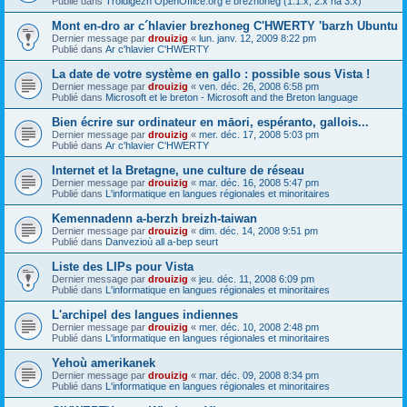
Publié dans
Troidigezh OpenOffice.org e brezhoneg (1.1.x, 2.x ha 3.x)
Mont en-dro ar c´hlavier brezhoneg C'HWERTY 'barzh Ubuntu
Dernier message par
drouizig
«
lun. janv. 12, 2009 8:22 pm
Publié dans
Ar c'hlavier C'HWERTY
La date de votre système en gallo : possible sous Vista !
Dernier message par
drouizig
«
ven. déc. 26, 2008 6:58 pm
Publié dans
Microsoft et le breton - Microsoft and the Breton language
Bien écrire sur ordinateur en māori, espéranto, gallois...
Dernier message par
drouizig
«
mer. déc. 17, 2008 5:03 pm
Publié dans
Ar c'hlavier C'HWERTY
Internet et la Bretagne, une culture de réseau
Dernier message par
drouizig
«
mar. déc. 16, 2008 5:47 pm
Publié dans
L'informatique en langues régionales et minoritaires
Kemennadenn a-berzh breizh-taiwan
Dernier message par
drouizig
«
dim. déc. 14, 2008 9:51 pm
Publié dans
Danvezioù all a-bep seurt
Liste des LIPs pour Vista
Dernier message par
drouizig
«
jeu. déc. 11, 2008 6:09 pm
Publié dans
L'informatique en langues régionales et minoritaires
L'archipel des langues indiennes
Dernier message par
drouizig
«
mer. déc. 10, 2008 2:48 pm
Publié dans
L'informatique en langues régionales et minoritaires
Yehoù amerikanek
Dernier message par
drouizig
«
mar. déc. 09, 2008 8:34 pm
Publié dans
L'informatique en langues régionales et minoritaires