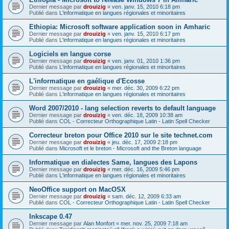
Dernier message par
drouizig
«
ven. janv. 15, 2010 6:18 pm
Publié dans
L'informatique en langues régionales et minoritaires
Ethiopia: Microsoft software application soon in Amharic
Dernier message par
drouizig
«
ven. janv. 15, 2010 6:17 pm
Publié dans
L'informatique en langues régionales et minoritaires
Logiciels en langue corse
Dernier message par
drouizig
«
ven. janv. 01, 2010 1:36 pm
Publié dans
L'informatique en langues régionales et minoritaires
L'informatique en gaélique d'Ecosse
Dernier message par
drouizig
«
mer. déc. 30, 2009 6:22 pm
Publié dans
L'informatique en langues régionales et minoritaires
Word 2007/2010 - lang selection reverts to default language
Dernier message par
drouizig
«
ven. déc. 18, 2009 10:38 am
Publié dans
COL - Correcteur Orthographique Latin - Latin Spell Checker
Correcteur breton pour Office 2010 sur le site technet.com
Dernier message par
drouizig
«
jeu. déc. 17, 2009 2:18 pm
Publié dans
Microsoft et le breton - Microsoft and the Breton language
Informatique en dialectes Same, langues des Lapons
Dernier message par
drouizig
«
mer. déc. 16, 2009 5:46 pm
Publié dans
L'informatique en langues régionales et minoritaires
NeoOffice support on MacOSX
Dernier message par
drouizig
«
sam. déc. 12, 2009 6:33 am
Publié dans
COL - Correcteur Orthographique Latin - Latin Spell Checker
Inkscape 0.47
Dernier message par
Alan Monfort
«
mer. nov. 25, 2009 7:18 am