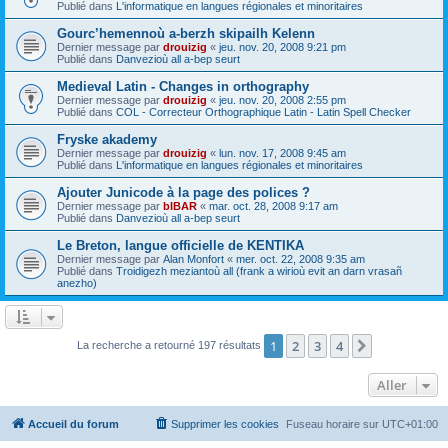
Publié dans
L'informatique en langues régionales et minoritaires
Gourc’hemennoù a-berzh skipailh Kelenn
Dernier message par
drouizig
«
jeu. nov. 20, 2008 9:21 pm
Publié dans
Danvezioù all a-bep seurt
Medieval Latin - Changes in orthography
Dernier message par
drouizig
«
jeu. nov. 20, 2008 2:55 pm
Publié dans
COL - Correcteur Orthographique Latin - Latin Spell Checker
Fryske akademy
Dernier message par
drouizig
«
lun. nov. 17, 2008 9:45 am
Publié dans
L'informatique en langues régionales et minoritaires
Ajouter Junicode à la page des polices ?
Dernier message par
bIBAR
«
mar. oct. 28, 2008 9:17 am
Publié dans
Danvezioù all a-bep seurt
Le Breton, langue officielle de KENTIKA
Dernier message par
Alan Monfort
«
mer. oct. 22, 2008 9:35 am
Publié dans
Troidigezh meziantoù all (frank a wirioù evit an darn vrasañ
anezho)
1
2
3
4
Suivant
La recherche a retourné 197 résultats
Aller
Accueil du forum
Supprimer les cookies
Fuseau horaire sur
UTC+01:00