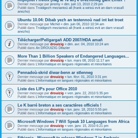
Dernier message par
jeremy
«
dim. juin 13, 2010 2:29 pm
Publié dans
Troidigezh meziantoù all (frank a wirioù evit an darn vrasañ
anezho)
Ubuntu 10.04: Dibab yezh an testennoù nad int ket troet
Dernier message par
Michel
«
dim. juin 06, 2010 10:34 am
Publié dans
Troidigezh meziantoù all (frank a wirioù evit an darn vrasañ
anezho)
Télécharger/Pellgargañ ADD 2007/HDA amañ
Dernier message par
drouizig
«
dim. avr. 04, 2010 10:24 am
Publié dans
An DROUIZIG Difazier
More Than 1 Billion Speakers of Endangered Languages...
Dernier message par
drouizig
«
lun. mars 08, 2010 11:17 am
Publié dans
L'informatique en langues régionales et minoritaires
Pennadoù-skrid diwar-benn ar stlenneg
Dernier message par
drouizig
«
lun. févr. 01, 2010 3:31 pm
Publié dans
L'informatique en langues régionales et minoritaires
Liste des LIPs pour Office 2010
Dernier message par
drouizig
«
ven. janv. 22, 2010 5:35 pm
Publié dans
L'informatique en langues régionales et minoritaires
Le K barré breton a ses caractères officiels !
Dernier message par
drouizig
«
lun. janv. 18, 2010 5:55 pm
Publié dans
L'informatique en langues régionales et minoritaires
Microsoft Windows 7 Will Speak 10 Languages from Africa
Dernier message par
drouizig
«
ven. janv. 15, 2010 6:21 pm
Publié dans
L'informatique en langues régionales et minoritaires
Ethiopia - Microsoft to release Windows 7 in Amharic