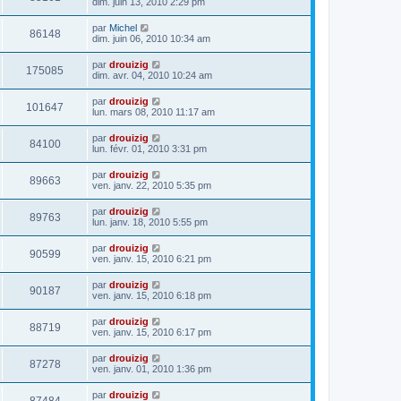
dim. juin 13, 2010 2:29 pm
par
Michel
86148
dim. juin 06, 2010 10:34 am
par
drouizig
175085
dim. avr. 04, 2010 10:24 am
par
drouizig
101647
lun. mars 08, 2010 11:17 am
par
drouizig
84100
lun. févr. 01, 2010 3:31 pm
par
drouizig
89663
ven. janv. 22, 2010 5:35 pm
par
drouizig
89763
lun. janv. 18, 2010 5:55 pm
par
drouizig
90599
ven. janv. 15, 2010 6:21 pm
par
drouizig
90187
ven. janv. 15, 2010 6:18 pm
par
drouizig
88719
ven. janv. 15, 2010 6:17 pm
par
drouizig
87278
ven. janv. 01, 2010 1:36 pm
par
drouizig