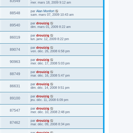
83549
mer. mars 18, 2009 9:12 am
par
Alan Monfort
88548
sam. mars 07, 2009 10:43 am
par
drouizig
89540
dim. mars 01, 2009 8:22 am
par
drouizig
86019
lun. janv. 12, 2009 8:22 pm
par
drouizig
89074
ven. déc. 26, 2008 6:58 pm
par
drouizig
90963
mer. déc. 17, 2008 5:03 pm
par
drouizig
88749
mar. déc. 16, 2008 5:47 pm
par
drouizig
86631
dim. déc. 14, 2008 9:51 pm
par
drouizig
89100
jeu. déc. 11, 2008 6:09 pm
par
drouizig
87547
mer. déc. 10, 2008 2:48 pm
par
drouizig
87462
mar. déc. 09, 2008 8:34 pm
par
drouizig