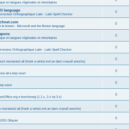
0
ique en langues régionales et minoritaires
ult language
0
rrecteur Orthographique Latin - Latin Spell Checker
technet.com
0
t le breton - Microsoft and the Breton language
Lapons
0
ique en langues régionales et minoritaires
0
recteur Orthographique Latin - Latin Spell Checker
0
gezh meziantoù all (frank a wirioù evit an darn vrasañ anezho)
0
où all a-bep seurt
0
bep seurt
0
enOffice.org e brezhoneg (1.1.x, 2.x ha 3.x)
0
h meziantoù all (frank a wirioù evit an darn vrasañ anezho)
0
ZIG Difazier