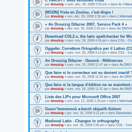
C’HWERTY sous Windows Vista
par
drouizig
»
sam. déc. 06, 2008 3:33 pm
» dans
Ar c'hla
[MSDN] Vista en Zoulou, c'est dispo !
par
drouizig
»
ven. déc. 05, 2008 2:36 pm
» dans
L'informat
« An Drouizig Difazier 2007, Service Pack 4 »
par
drouizig
»
dim. nov. 30, 2008 2:55 pm
» dans
An DROUIZ
Download COL2.x, the latin spellchecker for Mic
par
drouizig
»
sam. nov. 29, 2008 4:16 pm
» dans
COL - Cor
Oggetto: Correttore Ortografico per il Latino (C
par
drouizig
»
sam. nov. 29, 2008 4:14 pm
» dans
COL - Cor
An Drouizig Difazier - Daveoù - Références
par
drouizig
»
sam. nov. 29, 2008 11:47 am
» dans
An DROU
Que faire si le correcteur est ou devient inactif 
par
drouizig
»
sam. nov. 29, 2008 11:34 am
» dans
An DROU
Que faire si la langue d'édition ne se maintient
par
drouizig
»
sam. nov. 29, 2008 11:32 am
» dans
An DROU
Liste des LIPs pour Microsoft Office 2007
par
drouizig
»
ven. nov. 21, 2008 1:20 pm
» dans
L'informat
Gourc’hemennoù a-berzh skipailh Kelenn
par
drouizig
»
jeu. nov. 20, 2008 9:21 pm
» dans
Danvezioù 
Medieval Latin - Changes in orthography
par
drouizig
»
jeu. nov. 20, 2008 2:55 pm
» dans
COL - Corr