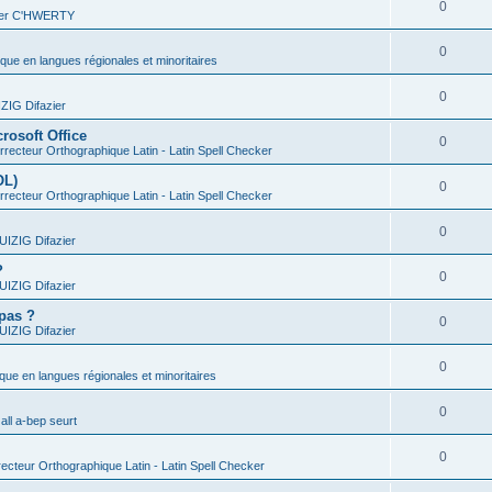
0
vier C'HWERTY
0
ique en langues régionales et minoritaires
0
IG Difazier
rosoft Office
0
recteur Orthographique Latin - Latin Spell Checker
OL)
0
recteur Orthographique Latin - Latin Spell Checker
0
IZIG Difazier
?
0
IZIG Difazier
 pas ?
0
IZIG Difazier
0
ique en langues régionales et minoritaires
0
all a-bep seurt
0
ecteur Orthographique Latin - Latin Spell Checker