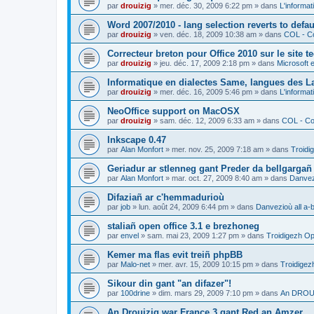
par
drouizig
»
mer. déc. 30, 2009 6:22 pm
» dans
L'informat
Word 2007/2010 - lang selection reverts to defa
par
drouizig
»
ven. déc. 18, 2009 10:38 am
» dans
COL - Co
Correcteur breton pour Office 2010 sur le site 
par
drouizig
»
jeu. déc. 17, 2009 2:18 pm
» dans
Microsoft e
Informatique en dialectes Same, langues des 
par
drouizig
»
mer. déc. 16, 2009 5:46 pm
» dans
L'informat
NeoOffice support on MacOSX
par
drouizig
»
sam. déc. 12, 2009 6:33 am
» dans
COL - Cor
Inkscape 0.47
par
Alan Monfort
»
mer. nov. 25, 2009 7:18 am
» dans
Troidi
Geriadur ar stlenneg gant Preder da bellgargañ
par
Alan Monfort
»
mar. oct. 27, 2009 8:40 am
» dans
Danvezi
Difaziañ ar c'hemmadurioù
par
job
»
lun. août 24, 2009 6:44 pm
» dans
Danvezioù all a-
staliañ open office 3.1 e brezhoneg
par
envel
»
sam. mai 23, 2009 1:27 pm
» dans
Troidigezh Op
Kemer ma flas evit treiñ phpBB
par
Malo-net
»
mer. avr. 15, 2009 10:15 pm
» dans
Troidigez
Sikour din gant "an difazer"!
par
100drine
»
dim. mars 29, 2009 7:10 pm
» dans
An DROUI
An Drouizig war France 3 gant Red an Amzer