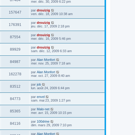
87484
mer. déc. 30, 2009 6:22 pm
par
drouizig
157647
ven. déc. 18, 2009 10:38 am
par
drouizig
176391
jeu. déc. 17, 2009 2:18 pm
par
drouizig
87554
mer. déc. 16, 2009 5:46 pm
par
drouizig
89929
sam. déc. 12, 2009 6:33 am
par
Alan Monfort
84987
mer. nov. 25, 2009 7:18 am
par
Alan Monfort
162278
mar. oct. 27, 2009 8:40 am
par
job
83512
lun. août 24, 2009 6:44 pm
par
envel
84773
sam. mai 23, 2009 1:27 pm
par
Malo-net
85365
mer. avr. 15, 2009 10:15 pm
par
100drine
84116
dim. mars 29, 2009 7:10 pm
par
Alan Monfort