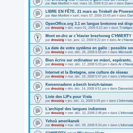
par
Alan Monfort
»
mer. mars 18, 2009 9:12 am
» dans
Danve
LIBRE EN FÊTE. 21 mars au Triskell de Ploeren
par
Alan Monfort
»
sam. mars 07, 2009 10:43 am
» dans
Dan
OpenOffice.org 3.1 en langue bretonne est disp
par
drouizig
»
dim. mars 01, 2009 8:22 am
» dans
Troidigez
Mont en-dro ar c´hlavier brezhoneg C'HWERTY 
par
drouizig
»
lun. janv. 12, 2009 8:22 pm
» dans
Ar c'hlav
La date de votre système en gallo : possible sou
par
drouizig
»
ven. déc. 26, 2008 6:58 pm
» dans
Microsoft 
Bien écrire sur ordinateur en māori, espéranto, g
par
drouizig
»
mer. déc. 17, 2008 5:03 pm
» dans
Ar c'hlav
Internet et la Bretagne, une culture de réseau
par
drouizig
»
mar. déc. 16, 2008 5:47 pm
» dans
L'informat
Kemennadenn a-berzh breizh-taiwan
par
drouizig
»
dim. déc. 14, 2008 9:51 pm
» dans
Danvezioù 
Liste des LIPs pour Vista
par
drouizig
»
jeu. déc. 11, 2008 6:09 pm
» dans
L'informati
L'archipel des langues indiennes
par
drouizig
»
mer. déc. 10, 2008 2:48 pm
» dans
L'informat
Yehoù amerikanek
par
drouizig
»
mar. déc. 09, 2008 8:34 pm
» dans
L'informat