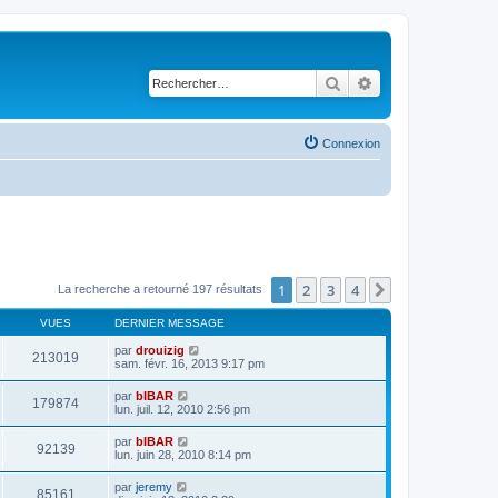
Rechercher
Recherche avancé
Connexion
1
2
3
4
Suivant
La recherche a retourné 197 résultats
VUES
DERNIER MESSAGE
par
drouizig
213019
sam. févr. 16, 2013 9:17 pm
par
bIBAR
179874
lun. juil. 12, 2010 2:56 pm
par
bIBAR
92139
lun. juin 28, 2010 8:14 pm
par
jeremy
85161