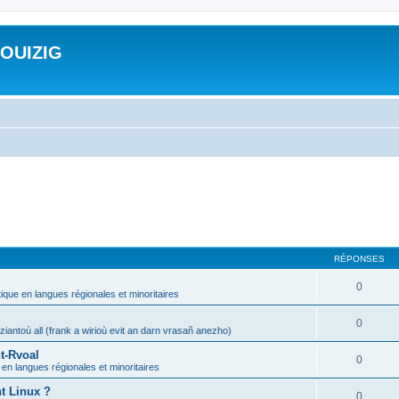
ROUIZIG
RÉPONSES
0
tique en langues régionales et minoritaires
0
iantoù all (frank a wirioù evit an darn vrasañ anezho)
t-Rvoal
0
 en langues régionales et minoritaires
nt Linux ?
0