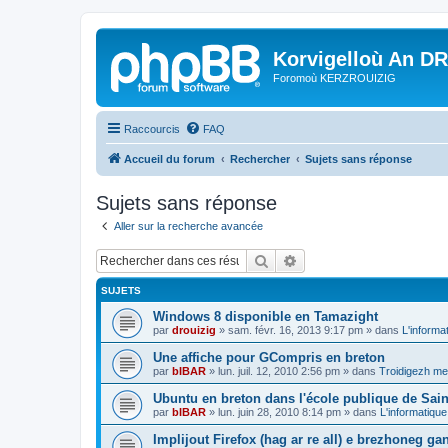
Korvigelloù An D
Foromoù KERZROUIZIG
Raccourcis
FAQ
Accueil du forum
Rechercher
Sujets sans réponse
Sujets sans réponse
Aller sur la recherche avancée
Rechercher
Recherche avancée
SUJETS
Windows 8 disponible en Tamazight
par
drouizig
»
sam. févr. 16, 2013 9:17 pm
» dans
L'informa
Une affiche pour GCompris en breton
par
bIBAR
»
lun. juil. 12, 2010 2:56 pm
» dans
Troidigezh mez
Ubuntu en breton dans l'école publique de Sain
par
bIBAR
»
lun. juin 28, 2010 8:14 pm
» dans
L'informatique
Implijout Firefox (hag ar re all) e brezhoneg ga