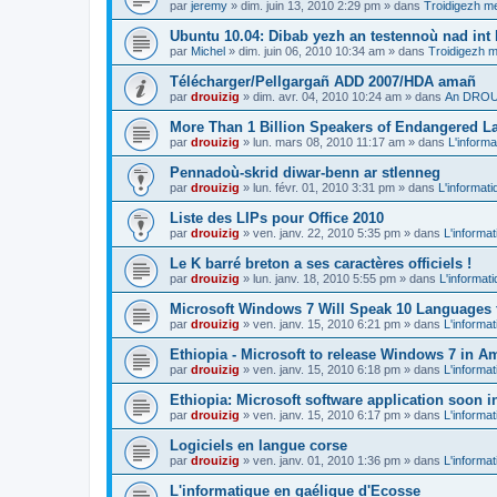
par
jeremy
»
dim. juin 13, 2010 2:29 pm
» dans
Troidigezh me
Ubuntu 10.04: Dibab yezh an testennoù nad int k
par
Michel
»
dim. juin 06, 2010 10:34 am
» dans
Troidigezh m
Télécharger/Pellgargañ ADD 2007/HDA amañ
par
drouizig
»
dim. avr. 04, 2010 10:24 am
» dans
An DROUI
More Than 1 Billion Speakers of Endangered L
par
drouizig
»
lun. mars 08, 2010 11:17 am
» dans
L'informa
Pennadoù-skrid diwar-benn ar stlenneg
par
drouizig
»
lun. févr. 01, 2010 3:31 pm
» dans
L'informati
Liste des LIPs pour Office 2010
par
drouizig
»
ven. janv. 22, 2010 5:35 pm
» dans
L'informat
Le K barré breton a ses caractères officiels !
par
drouizig
»
lun. janv. 18, 2010 5:55 pm
» dans
L'informat
Microsoft Windows 7 Will Speak 10 Languages 
par
drouizig
»
ven. janv. 15, 2010 6:21 pm
» dans
L'informat
Ethiopia - Microsoft to release Windows 7 in A
par
drouizig
»
ven. janv. 15, 2010 6:18 pm
» dans
L'informat
Ethiopia: Microsoft software application soon 
par
drouizig
»
ven. janv. 15, 2010 6:17 pm
» dans
L'informat
Logiciels en langue corse
par
drouizig
»
ven. janv. 01, 2010 1:36 pm
» dans
L'informat
L'informatique en gaélique d'Ecosse