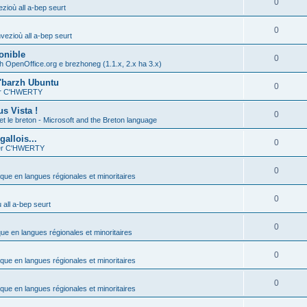
0
zioù all a-bep seurt
0
vezioù all a-bep seurt
onible
0
h OpenOffice.org e brezhoneg (1.1.x, 2.x ha 3.x)
'barzh Ubuntu
0
ier C'HWERTY
s Vista !
0
et le breton - Microsoft and the Breton language
allois...
0
ier C'HWERTY
0
ique en langues régionales et minoritaires
0
all a-bep seurt
0
que en langues régionales et minoritaires
0
ique en langues régionales et minoritaires
0
ique en langues régionales et minoritaires