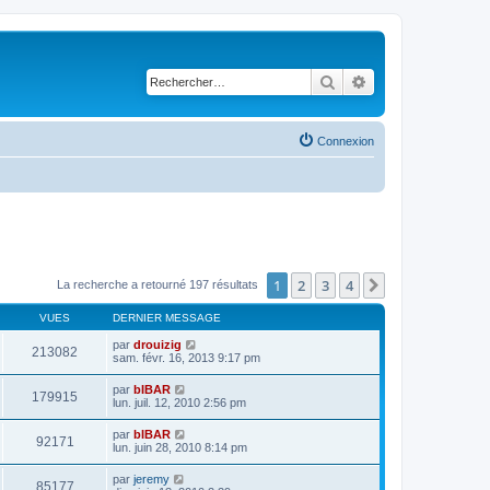
Rechercher
Recherche avancé
Connexion
1
2
3
4
Suivant
La recherche a retourné 197 résultats
VUES
DERNIER MESSAGE
par
drouizig
213082
sam. févr. 16, 2013 9:17 pm
par
bIBAR
179915
lun. juil. 12, 2010 2:56 pm
par
bIBAR
92171
lun. juin 28, 2010 8:14 pm
par
jeremy
85177