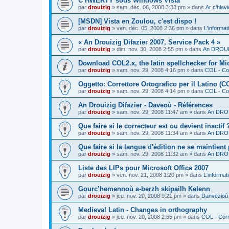
C’HWERTY sous Windows Vista
par
drouizig
»
sam. déc. 06, 2008 3:33 pm
» dans
Ar c'hla
[MSDN] Vista en Zoulou, c'est dispo !
par
drouizig
»
ven. déc. 05, 2008 2:36 pm
» dans
L'informat
« An Drouizig Difazier 2007, Service Pack 4 »
par
drouizig
»
dim. nov. 30, 2008 2:55 pm
» dans
An DROUIZ
Download COL2.x, the latin spellchecker for Mic
par
drouizig
»
sam. nov. 29, 2008 4:16 pm
» dans
COL - Cor
Oggetto: Correttore Ortografico per il Latino (C
par
drouizig
»
sam. nov. 29, 2008 4:14 pm
» dans
COL - Cor
An Drouizig Difazier - Daveoù - Références
par
drouizig
»
sam. nov. 29, 2008 11:47 am
» dans
An DROU
Que faire si le correcteur est ou devient inactif 
par
drouizig
»
sam. nov. 29, 2008 11:34 am
» dans
An DROU
Que faire si la langue d'édition ne se maintient
par
drouizig
»
sam. nov. 29, 2008 11:32 am
» dans
An DROU
Liste des LIPs pour Microsoft Office 2007
par
drouizig
»
ven. nov. 21, 2008 1:20 pm
» dans
L'informat
Gourc’hemennoù a-berzh skipailh Kelenn
par
drouizig
»
jeu. nov. 20, 2008 9:21 pm
» dans
Danvezioù 
Medieval Latin - Changes in orthography
par
drouizig
»
jeu. nov. 20, 2008 2:55 pm
» dans
COL - Corr