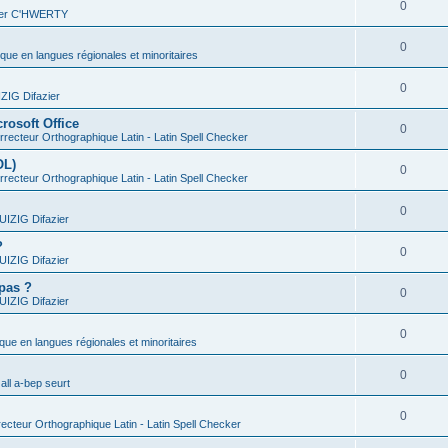
0
vier C'HWERTY
0
ique en langues régionales et minoritaires
0
IG Difazier
rosoft Office
0
recteur Orthographique Latin - Latin Spell Checker
OL)
0
recteur Orthographique Latin - Latin Spell Checker
0
IZIG Difazier
?
0
IZIG Difazier
 pas ?
0
IZIG Difazier
0
ique en langues régionales et minoritaires
0
all a-bep seurt
0
ecteur Orthographique Latin - Latin Spell Checker