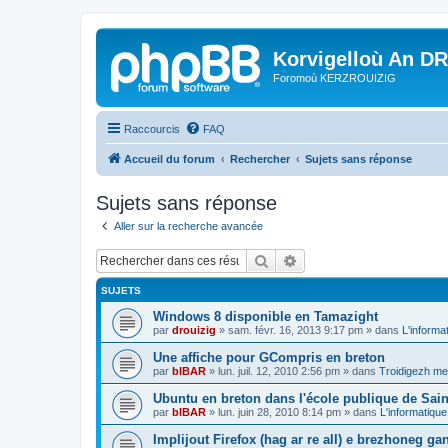
Korvigelloù An D
Foromoù KERZROUIZIG
Raccourcis
FAQ
Accueil du forum
Rechercher
Sujets sans réponse
Sujets sans réponse
Aller sur la recherche avancée
Rechercher
Recherche avancée
SUJETS
Windows 8 disponible en Tamazight
par
drouizig
»
sam. févr. 16, 2013 9:17 pm
» dans
L'informa
Une affiche pour GCompris en breton
par
bIBAR
»
lun. juil. 12, 2010 2:56 pm
» dans
Troidigezh mez
Ubuntu en breton dans l'école publique de Sain
par
bIBAR
»
lun. juin 28, 2010 8:14 pm
» dans
L'informatique
Implijout Firefox (hag ar re all) e brezhoneg ga