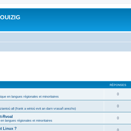
ROUIZIG
RÉPONSES
0
tique en langues régionales et minoritaires
0
iantoù all (frank a wirioù evit an darn vrasañ anezho)
t-Rvoal
0
 en langues régionales et minoritaires
nt Linux ?
0