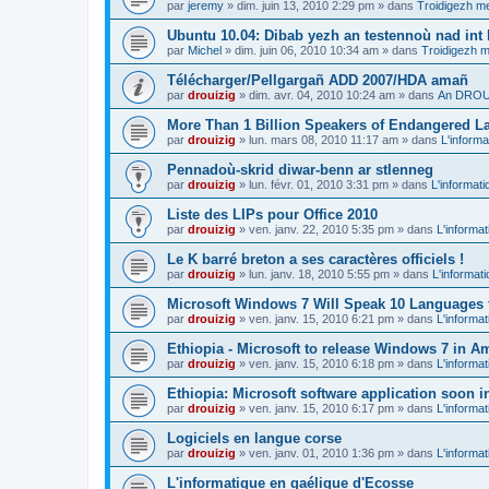
par
jeremy
»
dim. juin 13, 2010 2:29 pm
» dans
Troidigezh me
Ubuntu 10.04: Dibab yezh an testennoù nad int k
par
Michel
»
dim. juin 06, 2010 10:34 am
» dans
Troidigezh m
Télécharger/Pellgargañ ADD 2007/HDA amañ
par
drouizig
»
dim. avr. 04, 2010 10:24 am
» dans
An DROUI
More Than 1 Billion Speakers of Endangered L
par
drouizig
»
lun. mars 08, 2010 11:17 am
» dans
L'informa
Pennadoù-skrid diwar-benn ar stlenneg
par
drouizig
»
lun. févr. 01, 2010 3:31 pm
» dans
L'informati
Liste des LIPs pour Office 2010
par
drouizig
»
ven. janv. 22, 2010 5:35 pm
» dans
L'informat
Le K barré breton a ses caractères officiels !
par
drouizig
»
lun. janv. 18, 2010 5:55 pm
» dans
L'informat
Microsoft Windows 7 Will Speak 10 Languages 
par
drouizig
»
ven. janv. 15, 2010 6:21 pm
» dans
L'informat
Ethiopia - Microsoft to release Windows 7 in A
par
drouizig
»
ven. janv. 15, 2010 6:18 pm
» dans
L'informat
Ethiopia: Microsoft software application soon 
par
drouizig
»
ven. janv. 15, 2010 6:17 pm
» dans
L'informat
Logiciels en langue corse
par
drouizig
»
ven. janv. 01, 2010 1:36 pm
» dans
L'informat
L'informatique en gaélique d'Ecosse