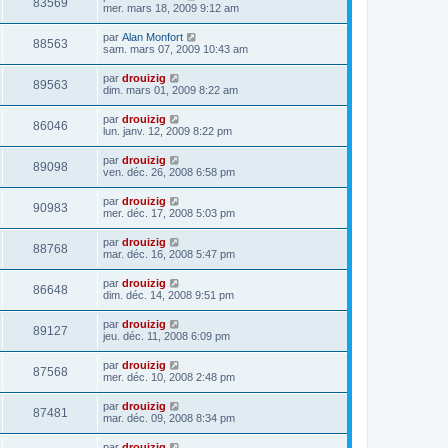
83569
mer. mars 18, 2009 9:12 am
par
Alan Monfort
88563
sam. mars 07, 2009 10:43 am
par
drouizig
89563
dim. mars 01, 2009 8:22 am
par
drouizig
86046
lun. janv. 12, 2009 8:22 pm
par
drouizig
89098
ven. déc. 26, 2008 6:58 pm
par
drouizig
90983
mer. déc. 17, 2008 5:03 pm
par
drouizig
88768
mar. déc. 16, 2008 5:47 pm
par
drouizig
86648
dim. déc. 14, 2008 9:51 pm
par
drouizig
89127
jeu. déc. 11, 2008 6:09 pm
par
drouizig
87568
mer. déc. 10, 2008 2:48 pm
par
drouizig
87481
mar. déc. 09, 2008 8:34 pm
par
drouizig