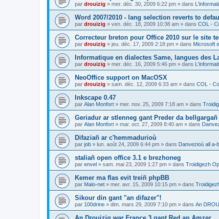
par
drouizig
»
mer. déc. 30, 2009 6:22 pm
» dans
L'informat
Word 2007/2010 - lang selection reverts to defa
par
drouizig
»
ven. déc. 18, 2009 10:38 am
» dans
COL - Co
Correcteur breton pour Office 2010 sur le site 
par
drouizig
»
jeu. déc. 17, 2009 2:18 pm
» dans
Microsoft e
Informatique en dialectes Same, langues des 
par
drouizig
»
mer. déc. 16, 2009 5:46 pm
» dans
L'informat
NeoOffice support on MacOSX
par
drouizig
»
sam. déc. 12, 2009 6:33 am
» dans
COL - Cor
Inkscape 0.47
par
Alan Monfort
»
mer. nov. 25, 2009 7:18 am
» dans
Troidi
Geriadur ar stlenneg gant Preder da bellgargañ
par
Alan Monfort
»
mar. oct. 27, 2009 8:40 am
» dans
Danvezi
Difaziañ ar c'hemmadurioù
par
job
»
lun. août 24, 2009 6:44 pm
» dans
Danvezioù all a-
staliañ open office 3.1 e brezhoneg
par
envel
»
sam. mai 23, 2009 1:27 pm
» dans
Troidigezh Op
Kemer ma flas evit treiñ phpBB
par
Malo-net
»
mer. avr. 15, 2009 10:15 pm
» dans
Troidigez
Sikour din gant "an difazer"!
par
100drine
»
dim. mars 29, 2009 7:10 pm
» dans
An DROUI
An Drouizig war France 3 gant Red an Amzer