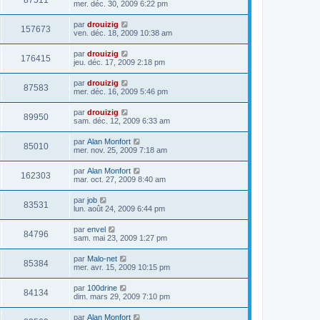
87511
mer. déc. 30, 2009 6:22 pm
par
drouizig
157673
ven. déc. 18, 2009 10:38 am
par
drouizig
176415
jeu. déc. 17, 2009 2:18 pm
par
drouizig
87583
mer. déc. 16, 2009 5:46 pm
par
drouizig
89950
sam. déc. 12, 2009 6:33 am
par
Alan Monfort
85010
mer. nov. 25, 2009 7:18 am
par
Alan Monfort
162303
mar. oct. 27, 2009 8:40 am
par
job
83531
lun. août 24, 2009 6:44 pm
par
envel
84796
sam. mai 23, 2009 1:27 pm
par
Malo-net
85384
mer. avr. 15, 2009 10:15 pm
par
100drine
84134
dim. mars 29, 2009 7:10 pm
par
Alan Monfort