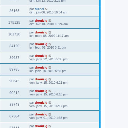
dim. juin 13, 2010 2:29 pm
par
Michel
86165
dim. juin 06, 2010 10:34 am
par
drouizig
175125
dim. avr. 04, 2010 10:24 am
par
drouizig
101720
lun. mars 08, 2010 11:17 am
par
drouizig
84120
lun. févr. 01, 2010 3:31 pm
par
drouizig
89687
ven. janv. 22, 2010 5:35 pm
par
drouizig
89785
lun. janv. 18, 2010 5:55 pm
par
drouizig
90645
ven. janv. 15, 2010 6:21 pm
par
drouizig
90212
ven. janv. 15, 2010 6:18 pm
par
drouizig
88743
ven. janv. 15, 2010 6:17 pm
par
drouizig
87304
ven. janv. 01, 2010 1:36 pm
par
drouizig