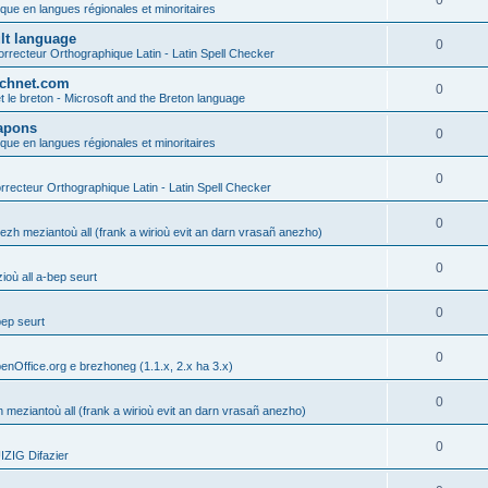
0
ique en langues régionales et minoritaires
ult language
0
rrecteur Orthographique Latin - Latin Spell Checker
technet.com
0
t le breton - Microsoft and the Breton language
Lapons
0
ique en langues régionales et minoritaires
0
recteur Orthographique Latin - Latin Spell Checker
0
gezh meziantoù all (frank a wirioù evit an darn vrasañ anezho)
0
où all a-bep seurt
0
bep seurt
0
enOffice.org e brezhoneg (1.1.x, 2.x ha 3.x)
0
h meziantoù all (frank a wirioù evit an darn vrasañ anezho)
0
ZIG Difazier