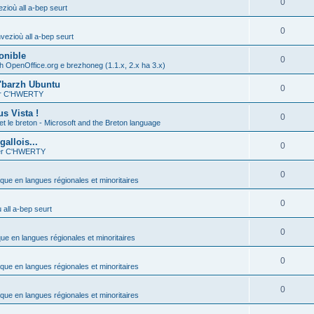
0
zioù all a-bep seurt
0
vezioù all a-bep seurt
onible
0
h OpenOffice.org e brezhoneg (1.1.x, 2.x ha 3.x)
'barzh Ubuntu
0
ier C'HWERTY
s Vista !
0
et le breton - Microsoft and the Breton language
allois...
0
ier C'HWERTY
0
ique en langues régionales et minoritaires
0
all a-bep seurt
0
que en langues régionales et minoritaires
0
ique en langues régionales et minoritaires
0
ique en langues régionales et minoritaires