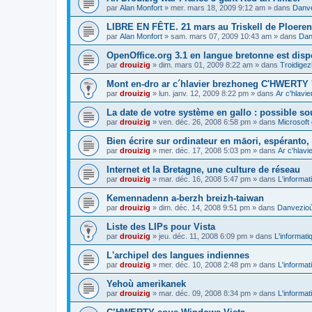
par
Alan Monfort
»
mer. mars 18, 2009 9:12 am
» dans
Danve
LIBRE EN FÊTE. 21 mars au Triskell de Ploeren
par
Alan Monfort
»
sam. mars 07, 2009 10:43 am
» dans
Dan
OpenOffice.org 3.1 en langue bretonne est disp
par
drouizig
»
dim. mars 01, 2009 8:22 am
» dans
Troidigez
Mont en-dro ar c´hlavier brezhoneg C'HWERTY 
par
drouizig
»
lun. janv. 12, 2009 8:22 pm
» dans
Ar c'hlav
La date de votre système en gallo : possible sou
par
drouizig
»
ven. déc. 26, 2008 6:58 pm
» dans
Microsoft 
Bien écrire sur ordinateur en māori, espéranto, g
par
drouizig
»
mer. déc. 17, 2008 5:03 pm
» dans
Ar c'hlav
Internet et la Bretagne, une culture de réseau
par
drouizig
»
mar. déc. 16, 2008 5:47 pm
» dans
L'informat
Kemennadenn a-berzh breizh-taiwan
par
drouizig
»
dim. déc. 14, 2008 9:51 pm
» dans
Danvezioù 
Liste des LIPs pour Vista
par
drouizig
»
jeu. déc. 11, 2008 6:09 pm
» dans
L'informati
L'archipel des langues indiennes
par
drouizig
»
mer. déc. 10, 2008 2:48 pm
» dans
L'informat
Yehoù amerikanek
par
drouizig
»
mar. déc. 09, 2008 8:34 pm
» dans
L'informat