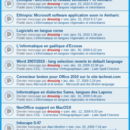
Dernier message par
drouizig
«
ven. janv. 15, 2010 6:18 pm
Publié dans
L'informatique en langues régionales et minoritaires
Ethiopia: Microsoft software application soon in Amharic
Dernier message par
drouizig
«
ven. janv. 15, 2010 6:17 pm
Publié dans
L'informatique en langues régionales et minoritaires
Logiciels en langue corse
Dernier message par
drouizig
«
ven. janv. 01, 2010 1:36 pm
Publié dans
L'informatique en langues régionales et minoritaires
L'informatique en gaélique d'Ecosse
Dernier message par
drouizig
«
mer. déc. 30, 2009 6:22 pm
Publié dans
L'informatique en langues régionales et minoritaires
Word 2007/2010 - lang selection reverts to default language
Dernier message par
drouizig
«
ven. déc. 18, 2009 10:38 am
Publié dans
COL - Correcteur Orthographique Latin - Latin Spell Checker
Correcteur breton pour Office 2010 sur le site technet.com
Dernier message par
drouizig
«
jeu. déc. 17, 2009 2:18 pm
Publié dans
Microsoft et le breton - Microsoft and the Breton language
Informatique en dialectes Same, langues des Lapons
Dernier message par
drouizig
«
mer. déc. 16, 2009 5:46 pm
Publié dans
L'informatique en langues régionales et minoritaires
NeoOffice support on MacOSX
Dernier message par
drouizig
«
sam. déc. 12, 2009 6:33 am
Publié dans
COL - Correcteur Orthographique Latin - Latin Spell Checker
Inkscape 0.47
Dernier message par
Alan Monfort
«
mer. nov. 25, 2009 7:18 am