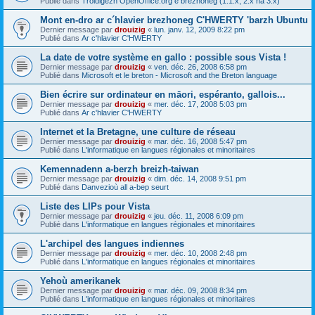
Publié dans
Troidigezh OpenOffice.org e brezhoneg (1.1.x, 2.x ha 3.x)
Mont en-dro ar c´hlavier brezhoneg C'HWERTY 'barzh Ubuntu
Dernier message par
drouizig
«
lun. janv. 12, 2009 8:22 pm
Publié dans
Ar c'hlavier C'HWERTY
La date de votre système en gallo : possible sous Vista !
Dernier message par
drouizig
«
ven. déc. 26, 2008 6:58 pm
Publié dans
Microsoft et le breton - Microsoft and the Breton language
Bien écrire sur ordinateur en māori, espéranto, gallois...
Dernier message par
drouizig
«
mer. déc. 17, 2008 5:03 pm
Publié dans
Ar c'hlavier C'HWERTY
Internet et la Bretagne, une culture de réseau
Dernier message par
drouizig
«
mar. déc. 16, 2008 5:47 pm
Publié dans
L'informatique en langues régionales et minoritaires
Kemennadenn a-berzh breizh-taiwan
Dernier message par
drouizig
«
dim. déc. 14, 2008 9:51 pm
Publié dans
Danvezioù all a-bep seurt
Liste des LIPs pour Vista
Dernier message par
drouizig
«
jeu. déc. 11, 2008 6:09 pm
Publié dans
L'informatique en langues régionales et minoritaires
L'archipel des langues indiennes
Dernier message par
drouizig
«
mer. déc. 10, 2008 2:48 pm
Publié dans
L'informatique en langues régionales et minoritaires
Yehoù amerikanek
Dernier message par
drouizig
«
mar. déc. 09, 2008 8:34 pm
Publié dans
L'informatique en langues régionales et minoritaires