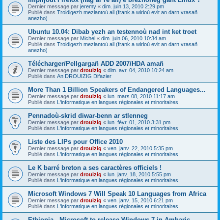
Dernier message par
jeremy
«
dim. juin 13, 2010 2:29 pm
Publié dans
Troidigezh meziantoù all (frank a wirioù evit an darn vrasañ
anezho)
Ubuntu 10.04: Dibab yezh an testennoù nad int ket troet
Dernier message par
Michel
«
dim. juin 06, 2010 10:34 am
Publié dans
Troidigezh meziantoù all (frank a wirioù evit an darn vrasañ
anezho)
Télécharger/Pellgargañ ADD 2007/HDA amañ
Dernier message par
drouizig
«
dim. avr. 04, 2010 10:24 am
Publié dans
An DROUIZIG Difazier
More Than 1 Billion Speakers of Endangered Languages...
Dernier message par
drouizig
«
lun. mars 08, 2010 11:17 am
Publié dans
L'informatique en langues régionales et minoritaires
Pennadoù-skrid diwar-benn ar stlenneg
Dernier message par
drouizig
«
lun. févr. 01, 2010 3:31 pm
Publié dans
L'informatique en langues régionales et minoritaires
Liste des LIPs pour Office 2010
Dernier message par
drouizig
«
ven. janv. 22, 2010 5:35 pm
Publié dans
L'informatique en langues régionales et minoritaires
Le K barré breton a ses caractères officiels !
Dernier message par
drouizig
«
lun. janv. 18, 2010 5:55 pm
Publié dans
L'informatique en langues régionales et minoritaires
Microsoft Windows 7 Will Speak 10 Languages from Africa
Dernier message par
drouizig
«
ven. janv. 15, 2010 6:21 pm
Publié dans
L'informatique en langues régionales et minoritaires
Ethiopia - Microsoft to release Windows 7 in Amharic