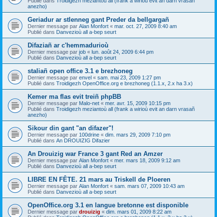
Publié dans
Troidigezh meziantoù all (frank a wirioù evit an darn vrasañ
anezho)
Geriadur ar stlenneg gant Preder da bellgargañ
Dernier message par
Alan Monfort
«
mar. oct. 27, 2009 8:40 am
Publié dans
Danvezioù all a-bep seurt
Difaziañ ar c'hemmadurioù
Dernier message par
job
«
lun. août 24, 2009 6:44 pm
Publié dans
Danvezioù all a-bep seurt
staliañ open office 3.1 e brezhoneg
Dernier message par
envel
«
sam. mai 23, 2009 1:27 pm
Publié dans
Troidigezh OpenOffice.org e brezhoneg (1.1.x, 2.x ha 3.x)
Kemer ma flas evit treiñ phpBB
Dernier message par
Malo-net
«
mer. avr. 15, 2009 10:15 pm
Publié dans
Troidigezh meziantoù all (frank a wirioù evit an darn vrasañ
anezho)
Sikour din gant "an difazer"!
Dernier message par
100drine
«
dim. mars 29, 2009 7:10 pm
Publié dans
An DROUIZIG Difazier
An Drouizig war France 3 gant Red an Amzer
Dernier message par
Alan Monfort
«
mer. mars 18, 2009 9:12 am
Publié dans
Danvezioù all a-bep seurt
LIBRE EN FÊTE. 21 mars au Triskell de Ploeren
Dernier message par
Alan Monfort
«
sam. mars 07, 2009 10:43 am
Publié dans
Danvezioù all a-bep seurt
OpenOffice.org 3.1 en langue bretonne est disponible
Dernier message par
drouizig
«
dim. mars 01, 2009 8:22 am