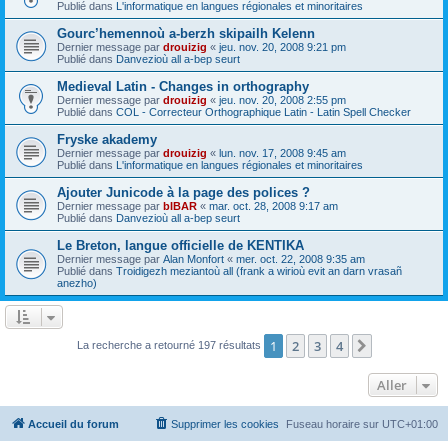
Publié dans
L'informatique en langues régionales et minoritaires
Gourc’hemennoù a-berzh skipailh Kelenn
Dernier message par
drouizig
«
jeu. nov. 20, 2008 9:21 pm
Publié dans
Danvezioù all a-bep seurt
Medieval Latin - Changes in orthography
Dernier message par
drouizig
«
jeu. nov. 20, 2008 2:55 pm
Publié dans
COL - Correcteur Orthographique Latin - Latin Spell Checker
Fryske akademy
Dernier message par
drouizig
«
lun. nov. 17, 2008 9:45 am
Publié dans
L'informatique en langues régionales et minoritaires
Ajouter Junicode à la page des polices ?
Dernier message par
bIBAR
«
mar. oct. 28, 2008 9:17 am
Publié dans
Danvezioù all a-bep seurt
Le Breton, langue officielle de KENTIKA
Dernier message par
Alan Monfort
«
mer. oct. 22, 2008 9:35 am
Publié dans
Troidigezh meziantoù all (frank a wirioù evit an darn vrasañ
anezho)
1
2
3
4
Suivant
La recherche a retourné 197 résultats
Aller
Accueil du forum
Supprimer les cookies
Fuseau horaire sur
UTC+01:00