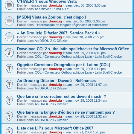
C’HWERTY sous Windows Vista
Dernier message par
drouizig
«
sam. déc. 06, 2008 3:33 pm
Publié dans
Ar c'hlavier C'HWERTY
[MSDN] Vista en Zoulou, c'est dispo !
Dernier message par
drouizig
«
ven. déc. 05, 2008 2:36 pm
Publié dans
L'informatique en langues régionales et minoritaires
« An Drouizig Difazier 2007, Service Pack 4 »
Dernier message par
drouizig
«
dim. nov. 30, 2008 2:55 pm
Publié dans
An DROUIZIG Difazier
Download COL2.x, the latin spellchecker for Microsoft Office
Dernier message par
drouizig
«
sam. nov. 29, 2008 4:16 pm
Publié dans
COL - Correcteur Orthographique Latin - Latin Spell Checker
Oggetto: Correttore Ortografico per il Latino (COL)
Dernier message par
drouizig
«
sam. nov. 29, 2008 4:14 pm
Publié dans
COL - Correcteur Orthographique Latin - Latin Spell Checker
An Drouizig Difazier - Daveoù - Références
Dernier message par
drouizig
«
sam. nov. 29, 2008 11:47 am
Publié dans
An DROUIZIG Difazier
Que faire si le correcteur est ou devient inactif ?
Dernier message par
drouizig
«
sam. nov. 29, 2008 11:34 am
Publié dans
An DROUIZIG Difazier
Que faire si la langue d'édition ne se maintient pas ?
Dernier message par
drouizig
«
sam. nov. 29, 2008 11:32 am
Publié dans
An DROUIZIG Difazier
Liste des LIPs pour Microsoft Office 2007
Dernier message par
drouizig
«
ven. nov. 21, 2008 1:20 pm