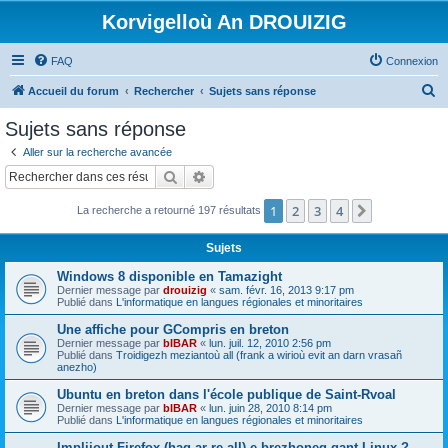
Korvigelloù An DROUIZIG
FAQ
Connexion
R
Accueil du forum
Rechercher
Sujets sans réponse
e
Sujets sans réponse
c
Aller sur la recherche avancée
h
Rechercher
Recherche avancée
e
1
2
3
4
Suivant
La recherche a retourné 197 résultats
r
c
Sujets
h
Windows 8 disponible en Tamazight
e
Dernier message par
drouizig
«
sam. févr. 16, 2013 9:17 pm
Publié dans
L'informatique en langues régionales et minoritaires
r
Une affiche pour GCompris en breton
Dernier message par
bIBAR
«
lun. juil. 12, 2010 2:56 pm
Publié dans
Troidigezh meziantoù all (frank a wirioù evit an darn vrasañ
anezho)
Ubuntu en breton dans l'école publique de Saint-Rvoal
Dernier message par
bIBAR
«
lun. juin 28, 2010 8:14 pm
Publié dans
L'informatique en langues régionales et minoritaires
Implijout Firefox (hag ar re all) e brezhoneg gant Linux ?