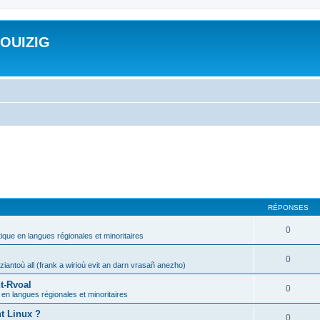
ROUIZIG
RÉPONSES
0
tique en langues régionales et minoritaires
0
iantoù all (frank a wirioù evit an darn vrasañ anezho)
t-Rvoal
0
 en langues régionales et minoritaires
nt Linux ?
0