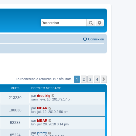
Rechercher
Recherche avancé
Connexion
1
2
3
4
Suivant
La recherche a retourné 197 résultats
VUES
DERNIER MESSAGE
par
drouizig
213230
sam. févr. 16, 2013 9:17 pm
par
bIBAR
180038
lun. juil. 12, 2010 2:56 pm
par
bIBAR
92233
lun. juin 28, 2010 8:14 pm
par
jeremy
85224