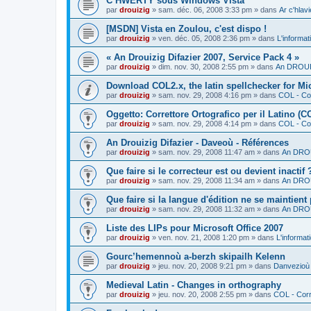
C’HWERTY sous Windows Vista
par
drouizig
»
sam. déc. 06, 2008 3:33 pm
» dans
Ar c'hla
[MSDN] Vista en Zoulou, c'est dispo !
par
drouizig
»
ven. déc. 05, 2008 2:36 pm
» dans
L'informat
« An Drouizig Difazier 2007, Service Pack 4 »
par
drouizig
»
dim. nov. 30, 2008 2:55 pm
» dans
An DROUIZ
Download COL2.x, the latin spellchecker for Mic
par
drouizig
»
sam. nov. 29, 2008 4:16 pm
» dans
COL - Cor
Oggetto: Correttore Ortografico per il Latino (C
par
drouizig
»
sam. nov. 29, 2008 4:14 pm
» dans
COL - Cor
An Drouizig Difazier - Daveoù - Références
par
drouizig
»
sam. nov. 29, 2008 11:47 am
» dans
An DROU
Que faire si le correcteur est ou devient inactif 
par
drouizig
»
sam. nov. 29, 2008 11:34 am
» dans
An DROU
Que faire si la langue d'édition ne se maintient
par
drouizig
»
sam. nov. 29, 2008 11:32 am
» dans
An DROU
Liste des LIPs pour Microsoft Office 2007
par
drouizig
»
ven. nov. 21, 2008 1:20 pm
» dans
L'informat
Gourc’hemennoù a-berzh skipailh Kelenn
par
drouizig
»
jeu. nov. 20, 2008 9:21 pm
» dans
Danvezioù 
Medieval Latin - Changes in orthography
par
drouizig
»
jeu. nov. 20, 2008 2:55 pm
» dans
COL - Corr