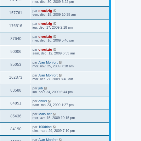
87575
mer. déc. 30, 2009 6:22 pm
par
drouizig
157761
ven. déc. 18, 2009 10:38 am
par
drouizig
176516
jeu. déc. 17, 2009 2:18 pm
par
drouizig
87640
mer. déc. 16, 2009 5:46 pm
par
drouizig
90006
sam. déc. 12, 2009 6:33 am
par
Alan Monfort
85053
mer. nov. 25, 2009 7:18 am
par
Alan Monfort
162373
mar. oct. 27, 2009 8:40 am
par
job
83588
lun. août 24, 2009 6:44 pm
par
envel
84851
sam. mai 23, 2009 1:27 pm
par
Malo-net
85436
mer. avr. 15, 2009 10:15 pm
par
100drine
84190
dim. mars 29, 2009 7:10 pm
par
Alan Monfort