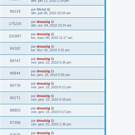
dim. juin 13, 2010 2:29 pm
par
Michel
86219
dim. juin 06, 2010 10:34 am
par
drouizig
175220
dim. avr. 04, 2010 10:24 am
par
drouizig
101897
lun. mars 08, 2010 11:17 am
par
drouizig
84182
lun. févr. 01, 2010 3:31 pm
par
drouizig
89747
ven. janv. 22, 2010 5:35 pm
par
drouizig
89844
lun. janv. 18, 2010 5:55 pm
par
drouizig
90776
ven. janv. 15, 2010 6:21 pm
par
drouizig
90271
ven. janv. 15, 2010 6:18 pm
par
drouizig
88802
ven. janv. 15, 2010 6:17 pm
par
drouizig
87368
ven. janv. 01, 2010 1:36 pm
par
drouizig