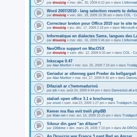
par
drouizig
»
mer. déc. 30, 2009 6:22 pm
» dans
L'informat
Word 2007/2010 - lang selection reverts to defa
par
drouizig
»
ven. déc. 18, 2009 10:38 am
» dans
COL - Co
Correcteur breton pour Office 2010 sur le site 
par
drouizig
»
jeu. déc. 17, 2009 2:18 pm
» dans
Microsoft e
Informatique en dialectes Same, langues des 
par
drouizig
»
mer. déc. 16, 2009 5:46 pm
» dans
L'informat
NeoOffice support on MacOSX
par
drouizig
»
sam. déc. 12, 2009 6:33 am
» dans
COL - Cor
Inkscape 0.47
par
Alan Monfort
»
mer. nov. 25, 2009 7:18 am
» dans
Troidi
Geriadur ar stlenneg gant Preder da bellgargañ
par
Alan Monfort
»
mar. oct. 27, 2009 8:40 am
» dans
Danvezi
Difaziañ ar c'hemmadurioù
par
job
»
lun. août 24, 2009 6:44 pm
» dans
Danvezioù all a-
staliañ open office 3.1 e brezhoneg
par
envel
»
sam. mai 23, 2009 1:27 pm
» dans
Troidigezh Op
Kemer ma flas evit treiñ phpBB
par
Malo-net
»
mer. avr. 15, 2009 10:15 pm
» dans
Troidigez
Sikour din gant "an difazer"!
par
100drine
»
dim. mars 29, 2009 7:10 pm
» dans
An DROUI
An Drouizig war France 3 gant Red an Amzer