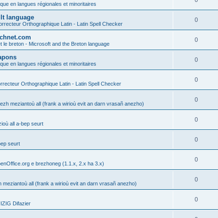
0
ique en langues régionales et minoritaires
ult language
0
rrecteur Orthographique Latin - Latin Spell Checker
technet.com
0
t le breton - Microsoft and the Breton language
Lapons
0
ique en langues régionales et minoritaires
0
recteur Orthographique Latin - Latin Spell Checker
0
gezh meziantoù all (frank a wirioù evit an darn vrasañ anezho)
0
où all a-bep seurt
0
bep seurt
0
enOffice.org e brezhoneg (1.1.x, 2.x ha 3.x)
0
h meziantoù all (frank a wirioù evit an darn vrasañ anezho)
0
ZIG Difazier