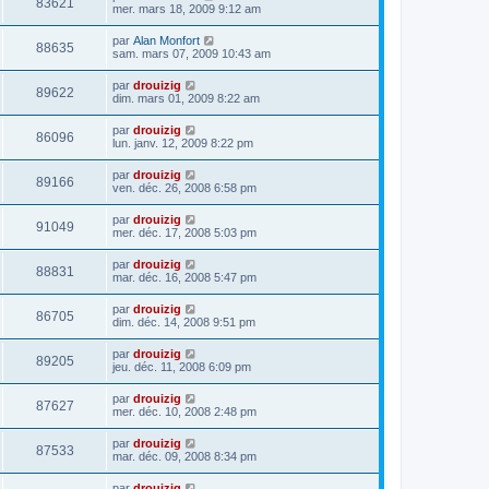
83621
mer. mars 18, 2009 9:12 am
par
Alan Monfort
88635
sam. mars 07, 2009 10:43 am
par
drouizig
89622
dim. mars 01, 2009 8:22 am
par
drouizig
86096
lun. janv. 12, 2009 8:22 pm
par
drouizig
89166
ven. déc. 26, 2008 6:58 pm
par
drouizig
91049
mer. déc. 17, 2008 5:03 pm
par
drouizig
88831
mar. déc. 16, 2008 5:47 pm
par
drouizig
86705
dim. déc. 14, 2008 9:51 pm
par
drouizig
89205
jeu. déc. 11, 2008 6:09 pm
par
drouizig
87627
mer. déc. 10, 2008 2:48 pm
par
drouizig
87533
mar. déc. 09, 2008 8:34 pm
par
drouizig