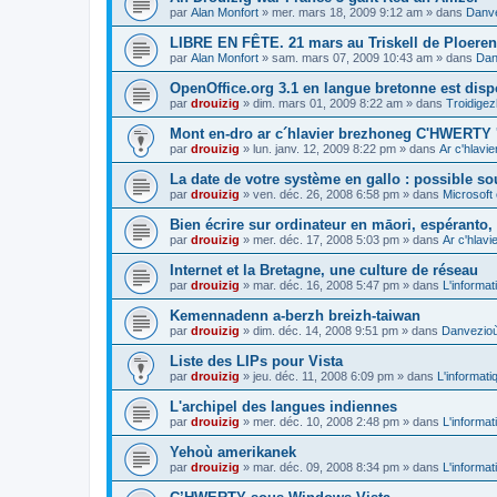
par
Alan Monfort
»
mer. mars 18, 2009 9:12 am
» dans
Danve
LIBRE EN FÊTE. 21 mars au Triskell de Ploeren
par
Alan Monfort
»
sam. mars 07, 2009 10:43 am
» dans
Dan
OpenOffice.org 3.1 en langue bretonne est disp
par
drouizig
»
dim. mars 01, 2009 8:22 am
» dans
Troidigez
Mont en-dro ar c´hlavier brezhoneg C'HWERTY 
par
drouizig
»
lun. janv. 12, 2009 8:22 pm
» dans
Ar c'hlav
La date de votre système en gallo : possible sou
par
drouizig
»
ven. déc. 26, 2008 6:58 pm
» dans
Microsoft 
Bien écrire sur ordinateur en māori, espéranto, g
par
drouizig
»
mer. déc. 17, 2008 5:03 pm
» dans
Ar c'hlav
Internet et la Bretagne, une culture de réseau
par
drouizig
»
mar. déc. 16, 2008 5:47 pm
» dans
L'informat
Kemennadenn a-berzh breizh-taiwan
par
drouizig
»
dim. déc. 14, 2008 9:51 pm
» dans
Danvezioù 
Liste des LIPs pour Vista
par
drouizig
»
jeu. déc. 11, 2008 6:09 pm
» dans
L'informati
L'archipel des langues indiennes
par
drouizig
»
mer. déc. 10, 2008 2:48 pm
» dans
L'informat
Yehoù amerikanek
par
drouizig
»
mar. déc. 09, 2008 8:34 pm
» dans
L'informat