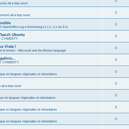
0
zioù all a-bep seurt
0
vezioù all a-bep seurt
onible
0
h OpenOffice.org e brezhoneg (1.1.x, 2.x ha 3.x)
'barzh Ubuntu
0
ier C'HWERTY
s Vista !
0
et le breton - Microsoft and the Breton language
allois...
0
ier C'HWERTY
0
ique en langues régionales et minoritaires
0
all a-bep seurt
0
que en langues régionales et minoritaires
0
ique en langues régionales et minoritaires
0
ique en langues régionales et minoritaires