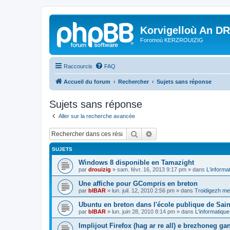
Korvigelloù An D
Foromoù KERZROUIZIG
Raccourcis
FAQ
Accueil du forum
Rechercher
Sujets sans réponse
Sujets sans réponse
Aller sur la recherche avancée
Rechercher
Recherche avancée
SUJETS
Windows 8 disponible en Tamazight
par
drouizig
»
sam. févr. 16, 2013 9:17 pm
» dans
L'informa
Une affiche pour GCompris en breton
par
bIBAR
»
lun. juil. 12, 2010 2:56 pm
» dans
Troidigezh mez
Ubuntu en breton dans l'école publique de Sain
par
bIBAR
»
lun. juin 28, 2010 8:14 pm
» dans
L'informatique
Implijout Firefox (hag ar re all) e brezhoneg ga