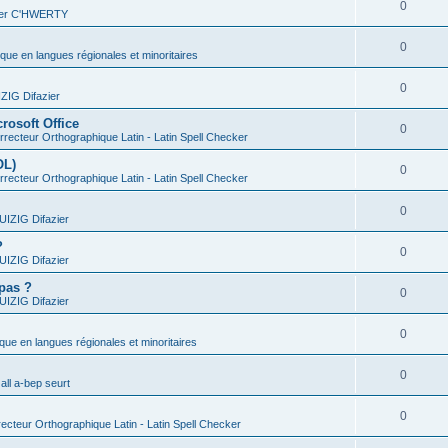
0
vier C'HWERTY
0
ique en langues régionales et minoritaires
0
IG Difazier
rosoft Office
0
recteur Orthographique Latin - Latin Spell Checker
OL)
0
recteur Orthographique Latin - Latin Spell Checker
0
IZIG Difazier
?
0
IZIG Difazier
 pas ?
0
IZIG Difazier
0
ique en langues régionales et minoritaires
0
all a-bep seurt
0
ecteur Orthographique Latin - Latin Spell Checker