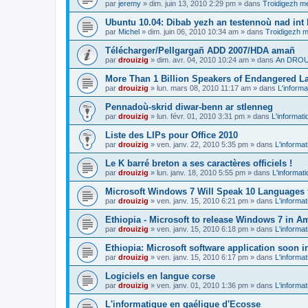
par
jeremy
»
dim. juin 13, 2010 2:29 pm
» dans
Troidigezh me
Ubuntu 10.04: Dibab yezh an testennoù nad int k
par
Michel
»
dim. juin 06, 2010 10:34 am
» dans
Troidigezh m
Télécharger/Pellgargañ ADD 2007/HDA amañ
par
drouizig
»
dim. avr. 04, 2010 10:24 am
» dans
An DROUI
More Than 1 Billion Speakers of Endangered L
par
drouizig
»
lun. mars 08, 2010 11:17 am
» dans
L'informa
Pennadoù-skrid diwar-benn ar stlenneg
par
drouizig
»
lun. févr. 01, 2010 3:31 pm
» dans
L'informati
Liste des LIPs pour Office 2010
par
drouizig
»
ven. janv. 22, 2010 5:35 pm
» dans
L'informat
Le K barré breton a ses caractères officiels !
par
drouizig
»
lun. janv. 18, 2010 5:55 pm
» dans
L'informat
Microsoft Windows 7 Will Speak 10 Languages 
par
drouizig
»
ven. janv. 15, 2010 6:21 pm
» dans
L'informat
Ethiopia - Microsoft to release Windows 7 in A
par
drouizig
»
ven. janv. 15, 2010 6:18 pm
» dans
L'informat
Ethiopia: Microsoft software application soon 
par
drouizig
»
ven. janv. 15, 2010 6:17 pm
» dans
L'informat
Logiciels en langue corse
par
drouizig
»
ven. janv. 01, 2010 1:36 pm
» dans
L'informat
L'informatique en gaélique d'Ecosse