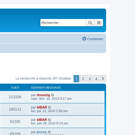
Rechercher
Recherche avancé
Connexion
1
2
3
4
Suivant
La recherche a retourné 197 résultats
VUES
DERNIER MESSAGE
par
drouizig
213336
sam. févr. 16, 2013 9:17 pm
par
bIBAR
180111
lun. juil. 12, 2010 2:56 pm
par
bIBAR
92285
lun. juin 28, 2010 8:14 pm
par
jeremy
85259