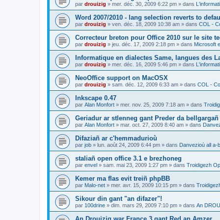
par
drouizig
»
mer. déc. 30, 2009 6:22 pm
» dans
L'informat
Word 2007/2010 - lang selection reverts to defa
par
drouizig
»
ven. déc. 18, 2009 10:38 am
» dans
COL - Co
Correcteur breton pour Office 2010 sur le site 
par
drouizig
»
jeu. déc. 17, 2009 2:18 pm
» dans
Microsoft e
Informatique en dialectes Same, langues des 
par
drouizig
»
mer. déc. 16, 2009 5:46 pm
» dans
L'informat
NeoOffice support on MacOSX
par
drouizig
»
sam. déc. 12, 2009 6:33 am
» dans
COL - Cor
Inkscape 0.47
par
Alan Monfort
»
mer. nov. 25, 2009 7:18 am
» dans
Troidi
Geriadur ar stlenneg gant Preder da bellgargañ
par
Alan Monfort
»
mar. oct. 27, 2009 8:40 am
» dans
Danvezi
Difaziañ ar c'hemmadurioù
par
job
»
lun. août 24, 2009 6:44 pm
» dans
Danvezioù all a-
staliañ open office 3.1 e brezhoneg
par
envel
»
sam. mai 23, 2009 1:27 pm
» dans
Troidigezh Op
Kemer ma flas evit treiñ phpBB
par
Malo-net
»
mer. avr. 15, 2009 10:15 pm
» dans
Troidigez
Sikour din gant "an difazer"!
par
100drine
»
dim. mars 29, 2009 7:10 pm
» dans
An DROUI
An Drouizig war France 3 gant Red an Amzer