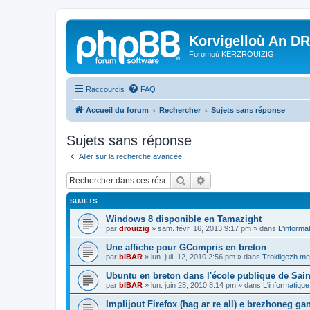
Korvigelloù An D
Foromoù KERZROUIZIG
Raccourcis
FAQ
Accueil du forum
Rechercher
Sujets sans réponse
Sujets sans réponse
Aller sur la recherche avancée
Rechercher
Recherche avancée
SUJETS
Windows 8 disponible en Tamazight
par
drouizig
»
sam. févr. 16, 2013 9:17 pm
» dans
L'informa
Une affiche pour GCompris en breton
par
bIBAR
»
lun. juil. 12, 2010 2:56 pm
» dans
Troidigezh mez
Ubuntu en breton dans l'école publique de Sain
par
bIBAR
»
lun. juin 28, 2010 8:14 pm
» dans
L'informatique
Implijout Firefox (hag ar re all) e brezhoneg ga