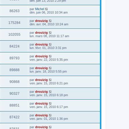
dim. juin 13, 2010 2:29 pm
par
Michel
86263
dim. juin 06, 2010 10:34 am
par
drouizig
175284
dim. avr. 04, 2010 10:24 am
par
drouizig
102055
lun. mars 08, 2010 11:17 am
par
drouizig
84224
lun. févr. 01, 2010 3:31 pm
par
drouizig
89793
ven. janv. 22, 2010 5:35 pm
par
drouizig
89888
lun. janv. 18, 2010 5:55 pm
par
drouizig
90868
ven. janv. 15, 2010 6:21 pm
par
drouizig
90327
ven. janv. 15, 2010 6:18 pm
par
drouizig
88851
ven. janv. 15, 2010 6:17 pm
par
drouizig
87422
ven. janv. 01, 2010 1:36 pm
par
drouizig