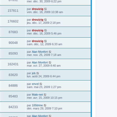
87631
mer. déc. 30, 2009 6:22 pm
par
drouizig
157811
ven. déc. 18, 2009 10:38 am
par
drouizig
176602
jeu. déc. 17, 2009 2:18 pm
par
drouizig
87683
mer. déc. 16, 2009 5:46 pm
par
drouizig
90048
sam. déc. 12, 2009 6:33 am
par
Alan Monfort
85093
mer. nov. 25, 2009 7:18 am
par
Alan Monfort
162431
mar. oct. 27, 2009 8:40 am
par
job
83620
lun. août 24, 2009 6:44 pm
par
envel
84886
sam. mai 23, 2009 1:27 pm
par
Malo-net
85483
mer. avr. 15, 2009 10:15 pm
par
100drine
84233
dim. mars 29, 2009 7:10 pm
par
Alan Monfort