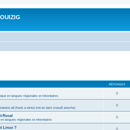
ROUIZIG
RÉPONSES
0
tique en langues régionales et minoritaires
0
iantoù all (frank a wirioù evit an darn vrasañ anezho)
t-Rvoal
0
 en langues régionales et minoritaires
nt Linux ?
0