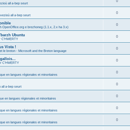
0
zioù all a-bep seurt
0
vezioù all a-bep seurt
onible
0
h OpenOffice.org e brezhoneg (1.1.x, 2.x ha 3.x)
'barzh Ubuntu
0
ier C'HWERTY
s Vista !
0
et le breton - Microsoft and the Breton language
allois...
0
ier C'HWERTY
0
ique en langues régionales et minoritaires
0
all a-bep seurt
0
que en langues régionales et minoritaires
0
ique en langues régionales et minoritaires
0
ique en langues régionales et minoritaires