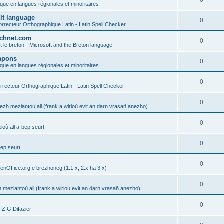
0
ique en langues régionales et minoritaires
ult language
0
rrecteur Orthographique Latin - Latin Spell Checker
technet.com
0
t le breton - Microsoft and the Breton language
Lapons
0
ique en langues régionales et minoritaires
0
recteur Orthographique Latin - Latin Spell Checker
0
gezh meziantoù all (frank a wirioù evit an darn vrasañ anezho)
0
où all a-bep seurt
0
bep seurt
0
enOffice.org e brezhoneg (1.1.x, 2.x ha 3.x)
0
h meziantoù all (frank a wirioù evit an darn vrasañ anezho)
0
ZIG Difazier