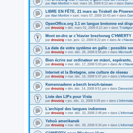
par
Alan Monfort
»
mer. mars 18, 2009 9:12 am
» dans
Danve
LIBRE EN FÊTE. 21 mars au Triskell de Ploeren
par
Alan Monfort
»
sam. mars 07, 2009 10:43 am
» dans
Dan
OpenOffice.org 3.1 en langue bretonne est disp
par
drouizig
»
dim. mars 01, 2009 8:22 am
» dans
Troidigez
Mont en-dro ar c´hlavier brezhoneg C'HWERTY 
par
drouizig
»
lun. janv. 12, 2009 8:22 pm
» dans
Ar c'hlav
La date de votre système en gallo : possible sou
par
drouizig
»
ven. déc. 26, 2008 6:58 pm
» dans
Microsoft 
Bien écrire sur ordinateur en māori, espéranto, g
par
drouizig
»
mer. déc. 17, 2008 5:03 pm
» dans
Ar c'hlav
Internet et la Bretagne, une culture de réseau
par
drouizig
»
mar. déc. 16, 2008 5:47 pm
» dans
L'informat
Kemennadenn a-berzh breizh-taiwan
par
drouizig
»
dim. déc. 14, 2008 9:51 pm
» dans
Danvezioù 
Liste des LIPs pour Vista
par
drouizig
»
jeu. déc. 11, 2008 6:09 pm
» dans
L'informati
L'archipel des langues indiennes
par
drouizig
»
mer. déc. 10, 2008 2:48 pm
» dans
L'informat
Yehoù amerikanek
par
drouizig
»
mar. déc. 09, 2008 8:34 pm
» dans
L'informat