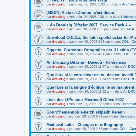
C’HWERTY sous Windows Vista
par
drouizig
»
sam. déc. 06, 2008 3:33 pm
» dans
Ar c'hla
[MSDN] Vista en Zoulou, c'est dispo !
par
drouizig
»
ven. déc. 05, 2008 2:36 pm
» dans
L'informat
« An Drouizig Difazier 2007, Service Pack 4 »
par
drouizig
»
dim. nov. 30, 2008 2:55 pm
» dans
An DROUIZ
Download COL2.x, the latin spellchecker for Mic
par
drouizig
»
sam. nov. 29, 2008 4:16 pm
» dans
COL - Cor
Oggetto: Correttore Ortografico per il Latino (C
par
drouizig
»
sam. nov. 29, 2008 4:14 pm
» dans
COL - Cor
An Drouizig Difazier - Daveoù - Références
par
drouizig
»
sam. nov. 29, 2008 11:47 am
» dans
An DROU
Que faire si le correcteur est ou devient inactif 
par
drouizig
»
sam. nov. 29, 2008 11:34 am
» dans
An DROU
Que faire si la langue d'édition ne se maintient
par
drouizig
»
sam. nov. 29, 2008 11:32 am
» dans
An DROU
Liste des LIPs pour Microsoft Office 2007
par
drouizig
»
ven. nov. 21, 2008 1:20 pm
» dans
L'informat
Gourc’hemennoù a-berzh skipailh Kelenn
par
drouizig
»
jeu. nov. 20, 2008 9:21 pm
» dans
Danvezioù 
Medieval Latin - Changes in orthography
par
drouizig
»
jeu. nov. 20, 2008 2:55 pm
» dans
COL - Corr