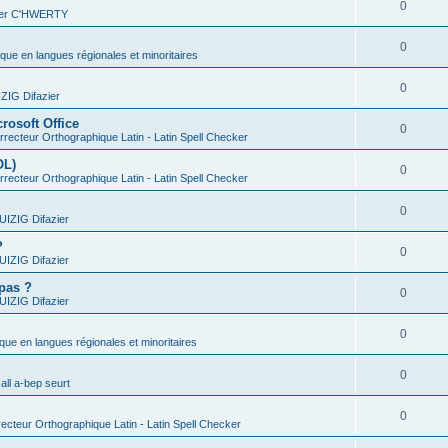
0
vier C'HWERTY
0
ique en langues régionales et minoritaires
0
IG Difazier
rosoft Office
0
recteur Orthographique Latin - Latin Spell Checker
OL)
0
recteur Orthographique Latin - Latin Spell Checker
0
IZIG Difazier
?
0
IZIG Difazier
 pas ?
0
IZIG Difazier
0
ique en langues régionales et minoritaires
0
all a-bep seurt
0
ecteur Orthographique Latin - Latin Spell Checker