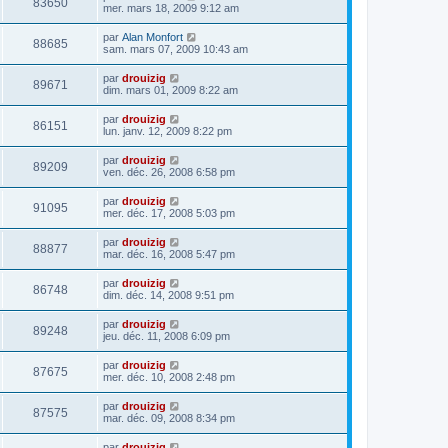
83650
mer. mars 18, 2009 9:12 am
par
Alan Monfort
88685
sam. mars 07, 2009 10:43 am
par
drouizig
89671
dim. mars 01, 2009 8:22 am
par
drouizig
86151
lun. janv. 12, 2009 8:22 pm
par
drouizig
89209
ven. déc. 26, 2008 6:58 pm
par
drouizig
91095
mer. déc. 17, 2008 5:03 pm
par
drouizig
88877
mar. déc. 16, 2008 5:47 pm
par
drouizig
86748
dim. déc. 14, 2008 9:51 pm
par
drouizig
89248
jeu. déc. 11, 2008 6:09 pm
par
drouizig
87675
mer. déc. 10, 2008 2:48 pm
par
drouizig
87575
mar. déc. 09, 2008 8:34 pm
par
drouizig