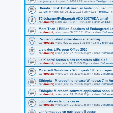
par
jeremy
»
dim. juin 13, 2010 2:29 pm
» dans
Troidigezh me
Ubuntu 10.04: Dibab yezh an testennoù nad int k
par
Michel
»
dim. juin 06, 2010 10:34 am
» dans
Troidigezh m
Télécharger/Pellgargañ ADD 2007/HDA amañ
par
drouizig
»
dim. avr. 04, 2010 10:24 am
» dans
An DROUI
More Than 1 Billion Speakers of Endangered L
par
drouizig
»
lun. mars 08, 2010 11:17 am
» dans
L'informa
Pennadoù-skrid diwar-benn ar stlenneg
par
drouizig
»
lun. févr. 01, 2010 3:31 pm
» dans
L'informati
Liste des LIPs pour Office 2010
par
drouizig
»
ven. janv. 22, 2010 5:35 pm
» dans
L'informat
Le K barré breton a ses caractères officiels !
par
drouizig
»
lun. janv. 18, 2010 5:55 pm
» dans
L'informat
Microsoft Windows 7 Will Speak 10 Languages 
par
drouizig
»
ven. janv. 15, 2010 6:21 pm
» dans
L'informat
Ethiopia - Microsoft to release Windows 7 in A
par
drouizig
»
ven. janv. 15, 2010 6:18 pm
» dans
L'informat
Ethiopia: Microsoft software application soon 
par
drouizig
»
ven. janv. 15, 2010 6:17 pm
» dans
L'informat
Logiciels en langue corse
par
drouizig
»
ven. janv. 01, 2010 1:36 pm
» dans
L'informat
L'informatique en gaélique d'Ecosse